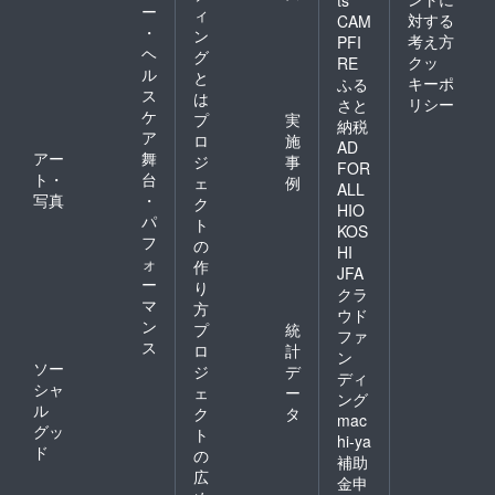
ts
ー
ィ
対する
CAM
・
ン
考え方
PFI
ヘ
グ
クッ
RE
ル
と
キーポ
ふる
ス
は
リシー
さと
ケ
プ
実
納税
ア
ロ
施
AD
アー
舞
ジ
事
FOR
ト・
台
ェ
例
ALL
写真
・
ク
HIO
パ
ト
KOS
フ
の
HI
ォ
作
JFA
ー
り
クラ
マ
方
ウド
ン
プ
統
ファ
ス
ロ
計
ン
ソー
ジ
デ
ディ
シャ
ェ
ー
ング
ル
ク
タ
mac
グッ
ト
hi-ya
ド
の
補助
広
金申