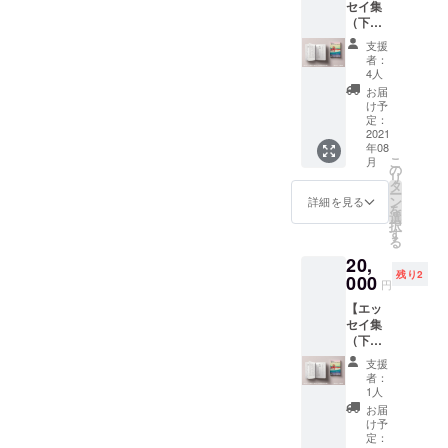
セイ集
お届け
す。
い。 記
ださ
（下
しま
（内容
載され
い。
巻）2冊
す。 巻
は写真
た表記
支援
＋エッ
末に掲
をご参
の通り
者：
セイ集
載する
照くだ
4人
に、巻
巻末に
「ご支
さい）
末の
お届
お名前
援者一
■エッセ
け予
「ご支
掲載
覧」に
定：
イ集巻
援者一
（希望
2021
あなた
末にお
覧」に
年08
者の
のお名
名前の
掲載し
こ
月
み）＋
前を掲
の
掲載を
ます。
リ
ライ
載しま
タ
希望す
■エッセ
ー
ティン
す。 ■
ン
る場合
詳細を見る
イ集巻
を
グ相談
エッセ
選
備考欄
末にお
択
会（上
イ集巻
す
にお名
名前の
る
限
末にお
前をご
掲載を
20,
2h）】
名前の
入力く
希望し
残り2
エッセ
000
掲載を
ださ
ない場
円
イ集下
希望す
い。 記
合 その
【エッ
巻を2冊
る場合
載され
旨備考
セイ集
お届け
備考欄
た表記
欄にご
（下
しま
にお名
の通り
入力く
巻）2冊
す。 巻
前をご
に、巻
ださ
支援
＋エッ
末に掲
入力く
末の
者：
い。
セイ集
載する
ださ
1人
「ご支
巻末に
「ご支
い。 記
援者一
お届
お名前
援者一
載され
け予
覧」に
掲載
覧」に
定：
た表記
掲載し