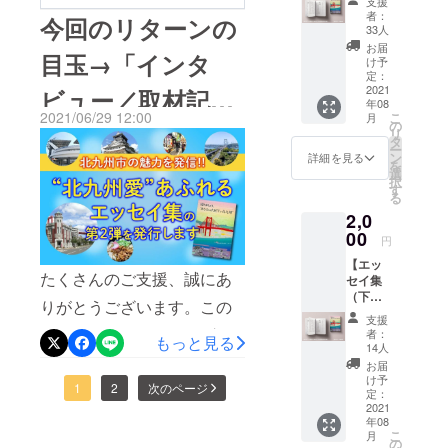
支援
で、少々お待ちくださいま
＋エッ
者：
今回のリターンの
セイ集
33人
すようお願いいたします。
巻末に
お届
目玉→「インタ
お名前
け予
掲載
定：
（希望
2021
ビュー／取材記事
年08
者の
2021/06/29 12:00
こ
月
み）】
の
制作」
リ
エッセ
タ
ー
イ集
ン
詳細を見る
を
（下
選
択
巻）を1
す
る
冊お届
2,0
けしま
す。 巻
00
円
末に掲
【エッ
載する
たくさんのご支援、誠にあ
セイ集
「ご支
（下
援者一
りがとうございます。この
巻）2冊
覧」に
支援
＋エッ
あなた
クラウドファンディングも
者：
もっと見る
セイ集
のお名
14人
折り返し地点を過ぎ、終了
巻末に
前を掲
お届
お名前
載しま
け予
まであと8日となりました。
1
2
次のページ
掲載
す。 ■
定：
（希望
2021
エッセ
今回のリターンの目玉今回
年08
者の
イ集巻
こ
月
み）】
末にお
の
のリターンの目玉は「イン