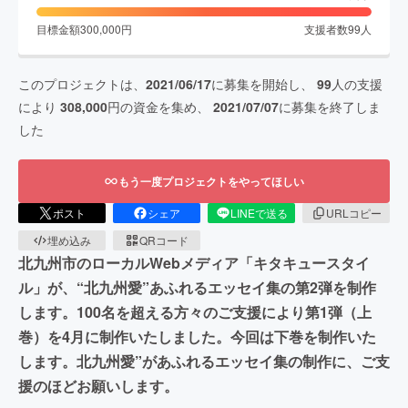
目標金額
300,000
円
支援者数
99
人
このプロジェクトは、
2021/06/17
に募集を開始し、
99
人の支援
により
308,000
円の資金を集め、
2021/07/07
に募集を終了しま
した
もう一度プロジェクトをやってほしい
ポスト
シェア
LINEで送る
URLコピー
埋め込み
QRコード
北九州市のローカルWebメディア「キタキュースタイ
ル」が、“北九州愛”あふれるエッセイ集の第2弾を制作
します。100名を超える方々のご支援により第1弾（上
巻）を4月に制作いたしました。今回は下巻を制作いた
します。北九州愛”があふれるエッセイ集の制作に、ご支
援のほどお願いします。