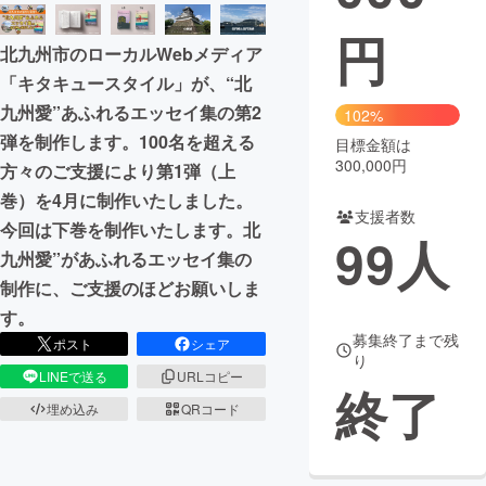
円
まちづくり・地域活性化
北九州市のローカルWebメディア
「キタキュースタイル」が、“北
CAMPFIRE for Social Good
CAMPFIRE Creation
九州愛”あふれるエッセイ集の第2
102%
CAMPFIREふるさと納税
machi-ya
コミュニティ
弾を制作します。100名を超える
目標金額は
300,000円
方々のご支援により第1弾（上
巻）を4月に制作いたしました。
支援者数
今回は下巻を制作いたします。北
99
人
九州愛”があふれるエッセイ集の
制作に、ご支援のほどお願いしま
す。
募集終了まで残
ポスト
シェア
り
LINEで送る
URLコピー
終了
埋め込み
QRコード