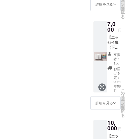
ー
ジセッ
崎デザ
ン
る場合
詳細を見る
イ集巻
を
ト】
イン様
選
備考欄
末にお
択
エッセ
ご提供
す
にお名
名前の
る
イ集を
の「ポ
前をご
掲載を
7,0
上下巻1
スト
入力く
希望し
冊ずつ
00
カード
ださ
ない場
円
お届け
セッ
い。 記
合 その
【エッ
しま
ト」を
載され
旨備考
セイ集
す。 巻
お送り
た表記
欄にご
（下
末に掲
しま
の通り
入力く
巻）2冊
載する
す。
に、巻
ださ
支援
＋エッ
「ご支
（内容
末の
者：
い。
セイ集
援者一
は写真
1人
「ご支
巻末に
覧」に
をご参
援者一
お届
お名前
あなた
照くだ
け予
覧」に
掲載
のお名
定：
さい）
掲載し
（希望
2021
前を掲
■エッセ
ます。
年08
者の
載しま
イ集巻
■エッセ
こ
月
み）＋
す。 岡
の
末にお
イ集巻
リ
ライ
崎デザ
タ
名前の
末にお
ー
ティン
イン様
ン
掲載を
詳細を見る
名前の
を
グ相談
ご提供
選
希望す
掲載を
択
会（上
の「缶
す
る場合
希望し
る
限1時
バッジ
備考欄
ない場
10,
間）】
セッ
にお名
合 その
エッセ
000
ト」を
前をご
旨備考
円
イ集下
お送り
入力く
欄にご
【エッ
巻を2冊
しま
ださ
入力く