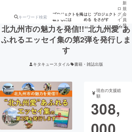
新
ロ
規
グ
会
プロジェクトを掲
はじ
プロジェクト
/
載するには
める
をさがす
イ
員
ン
登
北九州市の魅力を発信!!“北九州愛”あ
録
ふれるエッセイ集の第2弾を発行しま
す
人気のプロ
注目のリ
注目の新着プロ
募集終了が近いプ
もうすぐ公開
ジェクト
ターン
ジェクト
ロジェクト
されます
キタキュースタイル
書籍・雑誌出版
アート・写真
音楽
現在の支援総
テクノロジー・ガジェット
ゲーム・サ
額
308,
映像・映画
書籍・雑誌
000
ビジネス・起業
チャレンジ