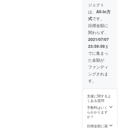
３
末にお
■エッセ
として
ジェクト
社］】
名前の
イ集巻
活動を
エッセ
掲載を
末にお
は、
All-In方
してい
イ集下
希望す
名前の
るがな
式
です。
巻を2冊
る場合
掲載を
かなか
お届け
備考欄
希望し
目標金額に
仕事が
しま
にお名
ない場
増えな
関わらず、
す。 巻
前をご
合 その
い、ブ
末に掲
入力く
旨備考
2021/07/07
ログで
載する
ださ
欄にご
情報発
23:59:59
ま
「ご支
い。 記
入力く
信をし
援者一
載され
ださ
でに集まっ
ている
覧」に
た表記
い。
がなか
た金額が
あなた
の通り
□□Web
なか成
のお名
に、巻
ライ
ファンディ
果が上
前を掲
末の
ティン
がらな
ングされま
載しま
「ご支
グ相談
い、と
す。 ■
援者一
会□□
す。
いった
エッセ
覧」に
Webラ
方を対
イ集巻
掲載し
イター
象とし
末にお
ます。
として
た
支援に関するよ
名前の
■エッセ
活動を
「Web
くある質問
掲載を
イ集巻
してい
ライ
希望す
末にお
手数料はいく
るがな
ティン
る場合
名前の
らかかります
かなか
グ相談
備考欄
掲載を
か？
仕事が
会」を
にお名
希望し
増えな
行いま
前をご
ない場
目標金額に届
い、ブ
す。 プ