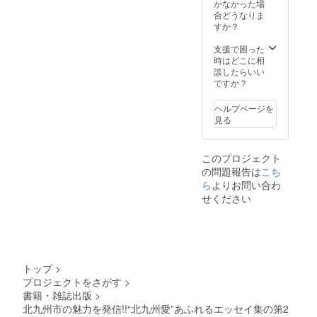
入力く
合 その
かなかった場
ログで
ロのラ
ださ
旨備考
合どうなりま
情報発
イター
い。 記
欄にご
すか？
信をし
と一緒
載され
入力く
ている
にお悩
た表記
ださ
支援で困った
がなか
みを解
の通り
い。 □□
時はどこに相
なか成
決しま
に、巻
個人イ
談したらいい
果が上
しょ
末の
ンタ
ですか？
がらな
う！ 相
「ご支
ビュー
い、と
談会は
援者一
記事制
いった
Zoomで
ヘルプページを
覧」に
作（限
方を対
実施い
見る
掲載し
定3名）
象とし
たしま
ます。
□□ ご支
た
す。 ■
■エッセ
援くだ
「Web
開催時
このプロジェクト
イ集巻
さった
ライ
期：
の問題報告は
こち
末にお
方のイ
ティン
2021年
名前の
ら
よりお問い合わ
ンタ
グ相談
8月～10
掲載を
ビュー
会」を
せください
月 ■場
希望し
記事を
行いま
所：オ
ない場
北九州
す。 プ
ンライ
合 その
市の
ロのラ
ン
旨備考
ローカ
イター
（Zoom
欄にご
ルメ
と一緒
）にて
入力く
ディ
にお悩
実施
トップ
>
ださ
ア・キ
みを解
※Webラ
プロジェクトをさがす
>
い。 □□
タ
決しま
イティ
書籍・雑誌出版
>
法人・
キュー
しょ
ングの
事業者
北九州市の魅力を発信!!“北九州愛”あふれるエッセイ集の第2
スタイ
う！ 相
スキル