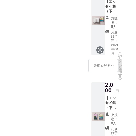
【エッ
冊お届
ださ
旨備考
セイ集
けしま
べるとかなりお得な金額で
い。 記
欄にご
（下
す。 巻
載され
入力く
す。記事は私が運営する北
巻）1冊
末に掲
た表記
ださ
支援
＋エッ
載する
の通り
い。
者：
九州市のローカルメディ
セイ集
「ご支
に、巻
5人
巻末に
援者一
末の
お届
ア・キタキュースタイルに
お名前
覧」に
「ご支
け予
掲載
あなた
定：
掲載いたします。ご不明な
援者一
（希望
2021
のお名
覧」に
年08
点はお気軽にお問い合わせ
者の
前を掲
掲載し
こ
月
み）＋
載しま
の
ます。
リ
ください。クラウドファン
缶バッ
す。 岡
タ
■エッセ
ー
ジセッ
崎デザ
ン
イ集巻
詳細を見る
ディングは7月7日（木）ま
を
ト】
イン様
選
末にお
択
エッセ
ご提供
す
での実施となりますので、
名前の
る
イ集
の「ポ
掲載を
2,0
何卒よろしくお願いいたし
（下
スト
希望し
巻）を1
00
カード
ない場
円
ます。
冊お届
セッ
合 その
【エッ
けしま
ト」を
旨備考
セイ集
す。 巻
お送り
欄にご
上下巻
末に掲
しま
入力く
セット
載する
す。
ださ
支援
＋エッ
「ご支
（内容
い。
者：
セイ集
援者一
は写真
9人
巻末に
覧」に
をご参
お届
お名前
あなた
照くだ
け予