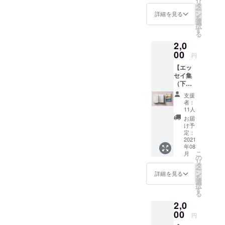
リ
エッセ
名前の
タ
ー
タビュー／取材記事制
イ集
掲載を
ン
詳細を見る
を
（下
希望す
選
択
作」。ご自身の活動のPRや
巻）を2
る場合
す
る
冊お届
備考欄
法人・事業者様のPR記事と
2,0
けしま
にお名
す。 巻
00
前をご
してお使いいただけます。
円
末に掲
入力く
【エッ
さまざまな媒体で記事を執
載する
ださ
セイ集
「ご支
い。 記
筆しているプロのライター
（下
援者一
載され
巻）1冊
覧」に
た表記
支援
が、あなたの／貴社の活
＋エッ
あなた
の通り
者：
セイ集
のお名
に、巻
11人
動、イベント、事業を全力
巻末に
前を掲
末の
お届
お名前
で宣伝いたします。但し、
載しま
「ご支
け予
掲載
す。 ■
定：
援者一
個人／法人・事業者様とも
（希望
2021
エッセ
覧」に
年08
者の
イ集巻
掲載し
先着3名／3社限定のリター
こ
月
み）＋
末にお
の
ます。
リ
ポスト
名前の
タ
■エッセ
ンとなりますので、ご興味
ー
カード
掲載を
ン
イ集巻
詳細を見る
を
セッ
のある方は早めにお申し込
希望す
選
末にお
択
ト】
る場合
す
名前の
る
みください。個人20,000
エッセ
備考欄
掲載を
2,0
イ集
にお名
希望し
円、法人・事業者30,000円
（下
00
前をご
ない場
円
巻）を1
入力く
合 その
と、通常のPR記事制作に比