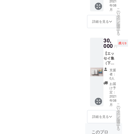
（希望
2021
あなた
の通り
ます。
年08
者の
のお名
に、巻
■エッセ
こ
月
み）＋
前を掲
の
末の
イ集巻
リ
個人イ
載しま
タ
「ご支
末にお
ー
ンタ
す。 ■
ン
援者一
詳細を見る
名前の
を
ビュー
エッセ
選
覧」に
掲載を
択
記事制
イ集巻
す
掲載し
希望し
る
作［限
末にお
ます。
ない場
30,
定3
名前の
■エッセ
合 その
残り3
名］】
000
掲載を
イ集巻
旨備考
円
エッセ
希望す
末にお
欄にご
【エッ
イ集下
る場合
名前の
入力く
セイ集
巻を2冊
備考欄
掲載を
ださ
（下
お届け
にお名
希望し
い。
巻）2冊
しま
前をご
ない場
支援
＋エッ
す。 巻
入力く
合 その
者：
セイ集
末に掲
ださ
0人
旨備考
巻末に
載する
い。 記
欄にご
お届
お名前
「ご支
載され
け予
入力く
掲載
援者一
定：
た表記
ださ
（希望
2021
覧」に
の通り
い。
年08
者の
あなた
に、巻
□□Web
こ
月
み）＋
のお名
の
末の
ライ
リ
法人・
前を掲
タ
「ご支
ティン
ー
事業者
載しま
ン
援者一
詳細を見る
グ相談
を
取材記
す。 ■
選
覧」に
会□□
択
事制作
エッセ
す
掲載し
Webラ
る
［限定
イ集巻
ます。
このプロ
イター