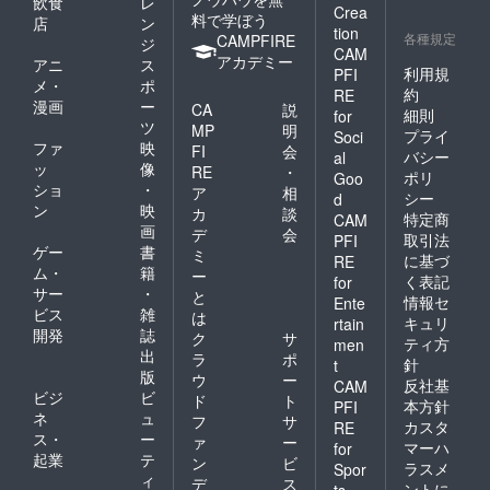
飲食
レ
Crea
料で学ぼう
店
ン
tion
各種規定
CAMPFIRE
ジ
CAM
アカデミー
アニ
ス
利用規
PFI
メ・
ポ
約
RE
漫画
ー
CA
説
細則
for
ツ
MP
明
プライ
Soci
ファ
映
FI
会
バシー
al
ッ
像
RE
・
ポリ
Goo
ショ
・
ア
相
シー
d
ン
映
カ
談
特定商
CAM
画
デ
会
取引法
PFI
ゲー
書
ミ
に基づ
RE
ム・
籍
ー
く表記
for
サー
・
と
情報セ
Ente
ビス
雑
は
キュリ
rtain
開発
誌
ク
サ
ティ方
men
出
ラ
ポ
針
t
版
ウ
ー
反社基
CAM
ビジ
ビ
ド
ト
本方針
PFI
ネ
ュ
フ
サ
カスタ
RE
ス・
ー
ァ
ー
マーハ
for
起業
テ
ン
ビ
ラスメ
Spor
ィ
デ
ス
ントに