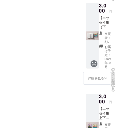
備考欄
前をご
掲載を
3,0
イ集
にお名
入力く
希望し
（下
00
前をご
ださ
ない場
円
巻）を2
入力く
い。 記
合 その
【エッ
冊お届
ださ
載され
旨備考
セイ集
けしま
い。 記
た表記
欄にご
（下
す。 巻
載され
の通り
入力く
巻）2冊
末に掲
た表記
に、巻
ださ
支援
＋エッ
載する
の通り
末の
者：
い。
セイ集
「ご支
に、巻
3人
「ご支
巻末に
援者一
末の
援者一
お届
お名前
覧」に
「ご支
け予
覧」に
掲載
あなた
定：
援者一
掲載し
（希望
2021
のお名
覧」に
ます。
年08
者の
前を掲
掲載し
■エッセ
こ
月
み）＋
載しま
の
ます。
イ集巻
リ
缶バッ
す。 岡
タ
■エッセ
末にお
ー
ジセッ
崎デザ
ン
イ集巻
詳細を見る
名前の
を
ト】
イン様
選
末にお
掲載を
択
エッセ
ご提供
す
名前の
希望し
る
イ集
の「ポ
掲載を
ない場
3,0
（下
スト
希望し
合 その
巻）を1
00
カード
ない場
旨備考
円
冊お届
セッ
合 その
欄にご
【エッ
けしま
ト」を
旨備考
入力く
セイ集
す。 巻
お送り
欄にご
ださ
上下巻
末に掲
しま
入力く
い。
セット
載する
す。
ださ
支援
＋エッ
「ご支
（内容