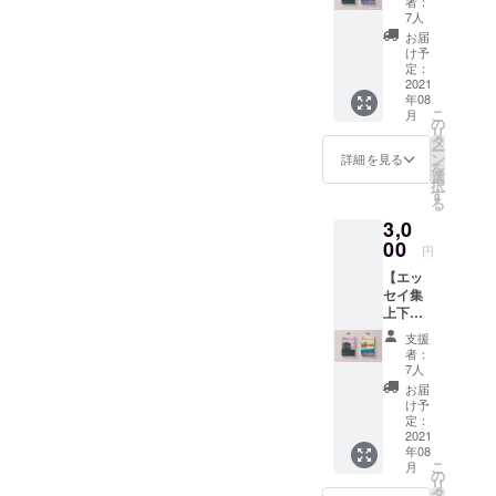
い。
者：
セイ集
援者一
は写真
7人
巻末に
覧」に
をご参
お届
お名前
あなた
照くだ
け予
掲載
のお名
定：
さい）
（希望
2021
前を掲
■エッセ
年08
者の
載しま
イ集巻
こ
月
み）＋
す。 岡
の
末にお
リ
ポスト
崎デザ
タ
名前の
ー
カード
イン様
ン
掲載を
詳細を見る
を
セッ
ご提供
選
希望す
択
ト】
の「缶
す
る場合
る
エッセ
バッジ
備考欄
3,0
イ集を
セッ
にお名
上下巻1
00
ト」を
前をご
円
冊ずつ
お送り
入力く
【エッ
お届け
しま
ださ
セイ集
しま
す。
い。 記
上下巻
す。 巻
（内容
載され
セット
末に掲
は写真
た表記
支援
＋エッ
載する
をご参
の通り
者：
セイ集
「ご支
照くだ
7人
に、巻
巻末に
援者一
さい）
末の
お届
お名前
覧」に
■エッセ
け予
「ご支
掲載
あなた
定：
イ集巻
援者一
（希望
2021
のお名
末にお
覧」に
年08
者の
前を掲
名前の
掲載し
こ
月
み）＋
載しま
の
掲載を
ます。
リ
缶バッ
す。 岡
タ
希望す
■エッセ