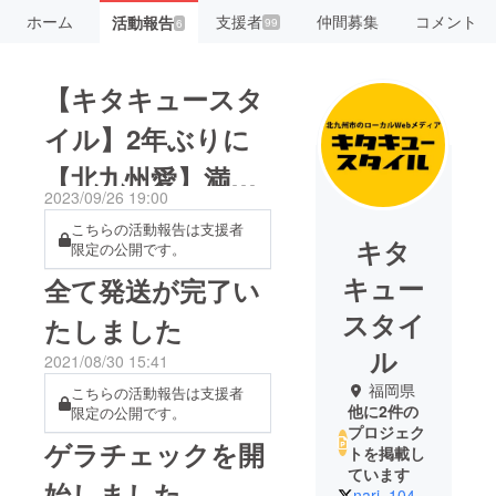
ホーム
支援者
仲間募集
コメント
活動報告
99
6
【キタキュースタ
イル】2年ぶりに
【北九州愛】満載
2023/09/26 19:00
のエッセイ集を制
こちらの活動報告は支援者
キタ
限定の公開です。
作します
キュー
全て発送が完了い
スタイ
たしました
ル
2021/08/30 15:41
福岡県
こちらの活動報告は支援者
他に2件の
限定の公開です。
プロジェク
ゲラチェックを開
トを掲載し
ています
始しました
nari_104