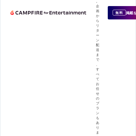
。
企
画
掲載
無料
か
ら
リ
タ
ー
ン
配
送
ま
で
、
す
べ
て
お
任
せ
の
プ
ラ
ン
も
あ
り
ま