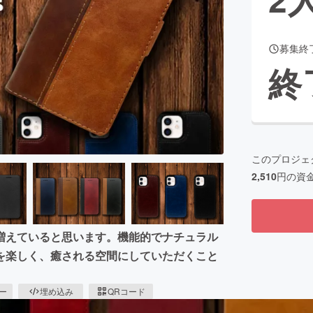
募集終
CAMPFIRE for Social Good
CAMPFIRE Creation
終
CAMPFIREふるさと納税
machi-ya
コミュニティ
このプロジェ
2,510
円の資
増えていると思います。機能的でナチュラル
を楽しく、癒される空間にしていただくこと
ピー
埋め込み
QRコード