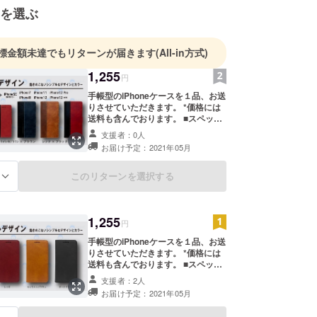
を選ぶ
標金額未達でもリターンが届きます
(All-in方式)
1,255
円
手帳型のiPhoneケースを１品、お送
りさせていただきます。 *価格には
送料も含んでおります。 ■スペック
情報■ 【デザイン】ツートンカラー
支援者：0人
の切り返し ケースサイ
お届け予定：2021年05月
ドにマグネット式 カー
ド収納可能 【カラー】 ① キャラ
メルブラウン×ブラウン
このリターンを選択する
る
② ネイビー×ブラック
③ レッド×ブラック
（ケース部分はブラッ
1,255
ク） 【サイズ】 画像に記載させて
円
いただいております。
手帳型のiPhoneケースを１品、お送
※平置きのケース外寸法となります
りさせていただきます。 *価格には
【重さ】 iPhone7/8/SE2用：約
送料も含んでおります。 ■スペック
60g iPhone11用：約
情報■ 【デザイン】ケースサイドに
73g iPhone12/12Pro
支援者：2人
マグネット内蔵 カード
用：約65g
お届け予定：2021年05月
収納可能 【カラー】 ① キャラメ
iPhone12mini用：約53g 【素
ルブラウン ② レッド
材】 ＰＵレザー