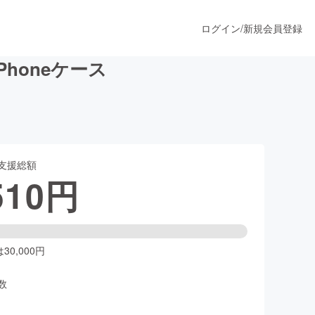
ログイン
/
新規会員登録
honeケース
うすぐ公開されます
支援総額
プロダクト
510
円
ファッション
スポーツ
0,000円
数
ア
ソーシャルグッド
人