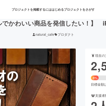
プロジェクトを掲載するには
はじめる
プロジェクトをさがす
でかわいい商品を発信したい！】 iP
natural_cafe
プロダクト
注目のリターン
注目の新着プロジェクト
募集終了が近いプロジェクト
も
現在の
音楽
舞台・パフォーマンス
2,
ゲーム・サービス開発
フード・飲食店
8%
書籍・雑誌出版
アニメ・漫画
目標金額は3
支援者
チャレンジ
ビューティー・ヘルスケ
2