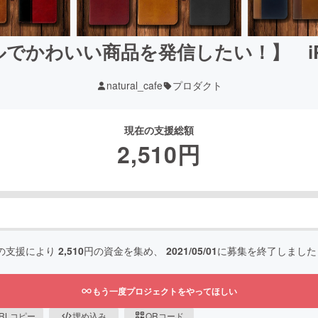
でかわいい商品を発信したい！】 iP
natural_cafe
プロダクト
現在の支援総額
2,510
円
の支援により
2,510
円の資金を集め、
2021/05/01
に募集を終了しました
もう一度プロジェクトをやってほしい
RLコピー
埋め込み
QRコード