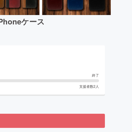
honeケース
終了
支援者数
2
人