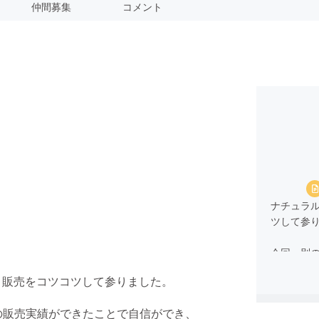
仲間募集
コメント
ナチュラル
ツして参
今回、別の
きたこと
造・販売をコツコツして参りました。
『もっと
い！』 と
個の販売実績ができたことで自信ができ、
クラウド