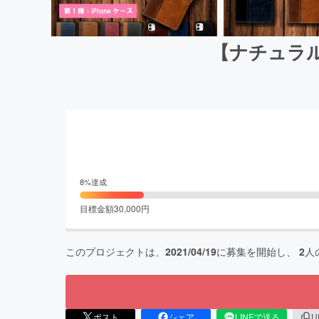
【ナチュラル
8
%達成
目標金額
30,000
円
このプロジェクトは、
2021/04/19
に募集を開始し、
2
人
ポスト
シェア
LINEで送る
U