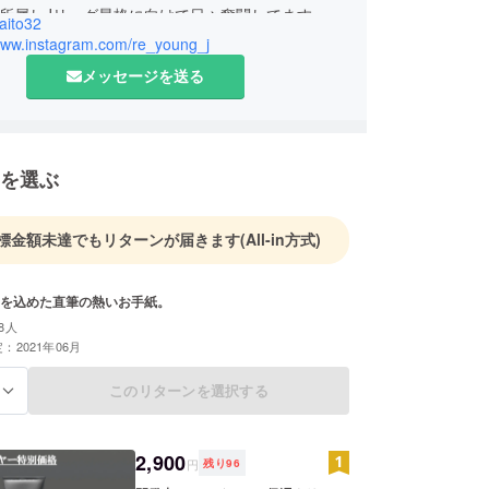
阪に所属しJリーグ昇格に向けて日々奮闘してます。
aito32
/www.instagram.com/re_young_j
アを通して自分に自信を持てた経験を沢山のアス
メッセージを送る
も体験してほしく
カー選手を続けながらこの活動を始めました。
を選ぶ
標金額未達でもリターンが届きます
(All-in方式)
を込めた直筆の熱いお手紙。
8人
：2021年06月
このリターンを選択する
る
2,900
円
残り
96