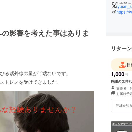
F.C.大
ryusei_s
https:/
スキンケ
リートに
現役サッ
への影響を考えた事はありま
リターン
目
びる紫外線の量が半端ないです。
1,000
円
ストレスを受けてきました。
感謝の気持ち
支援者：1
お届け予定
詳細を見