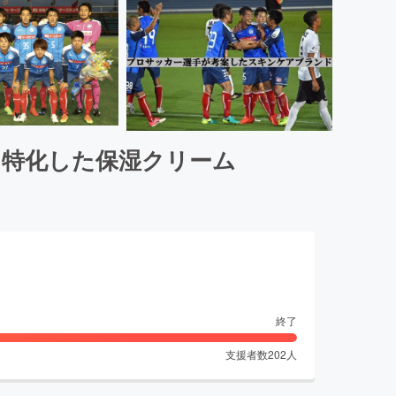
に特化した保湿クリーム
終了
支援者数
202
人