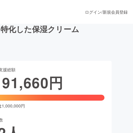
ログイン
/
新規会員登録
に特化した保湿クリーム
うすぐ公開されます
支援総額
プロダクト
191,660
円
ファッション
スポーツ
,000,000円
数
ア
ソーシャルグッド
2
人