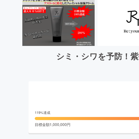
シミ・シワを予防！紫
119
%達成
目標金額
1,000,000
円