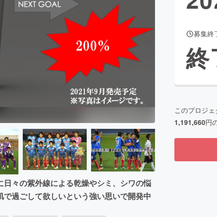
募集終
CAMPFIRE for Social Good
CAMPFIRE Creation
終
CAMPFIREふるさと納税
machi-ya
コミュニティ
このプロジェ
1,191,660
円
に日々の紫外線による乾燥やシミ、シワの悩
肌で過ごして欲しいという強い思いで開発中