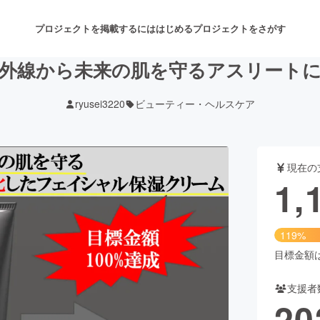
プロジェクトを掲載するには
はじめる
プロジェクトをさがす
外線から未来の肌を守るアスリート
ryusei3220
ビューティー・ヘルスケア
注目のリターン
注目の新着プロジェクト
募集終了が近いプロジェクト
も
現在の
音楽
舞台・パフォーマンス
1,
ゲーム・サービス開発
フード・飲食店
119%
書籍・雑誌出版
アニメ・漫画
目標金額は1
支援者
チャレンジ
ビューティー・ヘルスケ
20