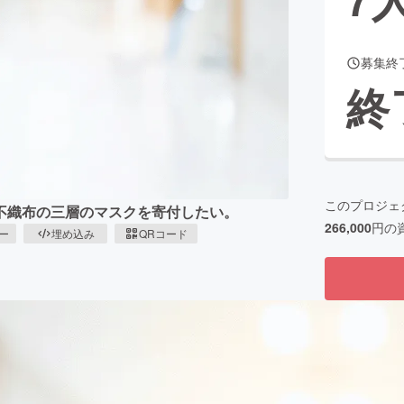
募集終
CAMPFIRE for Social Good
CAMPFIRE Creation
終
CAMPFIREふるさと納税
machi-ya
コミュニティ
このプロジェ
不織布の三層のマスクを寄付したい。
266,000
円の
ピー
埋め込み
QRコード