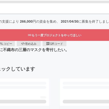
の支援により
266,000
円の資金を集め、
2021/04/30
に募集を終了しまし
もう一度プロジェクトをやってほしい
RLコピー
埋め込み
QRコード
に不織布の三層のマスクを寄付したい。
ェックしています