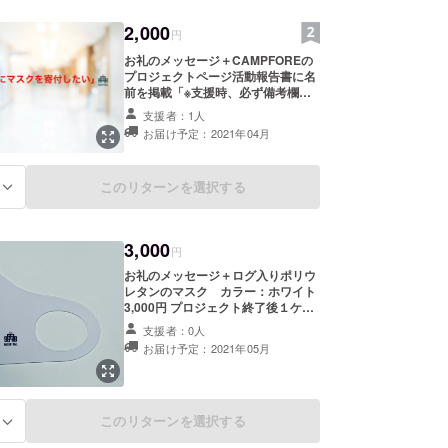
2,000
円
お礼のメッセージ＋CAMPFOREの
プロジェクトページ活動報告書に名
前を掲載「※支援時、必ず備考欄に
ご希望のお名前をご記入くださ
支援者：1人
い。」 2,000円
お届け予定：2021年04月
このリターンを選択する
る
3,000
円
お礼のメッセージ＋ログ入りポリウ
レタンのマスク カラー：ホワイト
3,000円 プロジェクト終了後１ケ月
後に配送いたします。
支援者：0人
お届け予定：2021年05月
このリターンを選択する
る