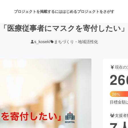
プロジェクトを掲載するには
はじめる
プロジェクトをさがす
「医療従事者にマスクを寄付したい
s_koseki
まちづくり・地域活性化
注目のリターン
注目の新着プロジェクト
募集終了が近いプロジェクト
も
現在の
音楽
舞台・パフォーマンス
26
ゲーム・サービス開発
フード・飲食店
26%
書籍・雑誌出版
アニメ・漫画
目標金額は1
支援者
チャレンジ
ビューティー・ヘルスケ
7