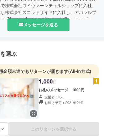
卒で株式会社ワイヴァーンティルショップに入社、
京し株式会社スコットサイドに入社し、アパレルブ
etやBlow by blowのデザイナーを得て、2005年に
メッセージを送る
ニバーサルユースを設立、その後2013年株式会社
設立し令和2年に社名変更し株式会社エモーショナ
なる。
を選ぶ
標金額未達でもリターンが届きます
(All-in方式)
1,000
円
お礼のメッセージ 1000円
支援者：3人
お届け予定：2021年04月
このリターンを選択する
る