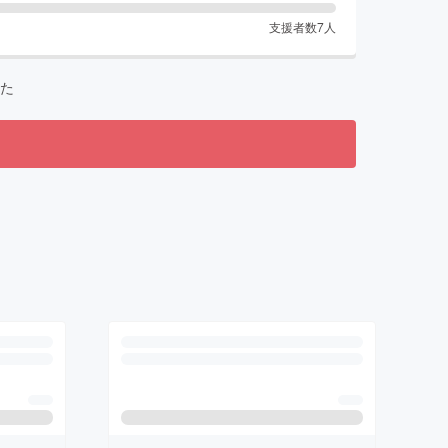
支援者数
7
人
た