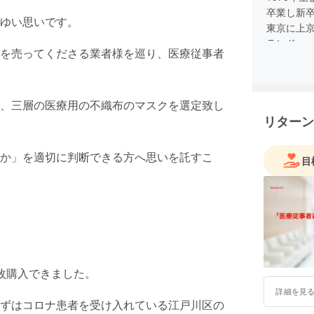
卒業し新
ゆい思いです。
東京に上
ランドnoy
を売ってくださる業者様を巡り、医療従事者
株式会社ア
アラタを
リーズと
、三層の医療用の不織布のマスクを選定致し
リターン
か」を適切に判断できる方へ思いを託すこ
目
枚購入できました。
詳細を見
ずはコロナ患者を受け入れている江戸川区の