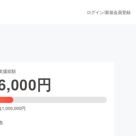
ログイン
/
新規会員登録
」
うすぐ公開されます
支援総額
プロダクト
6,000
円
ファッション
スポーツ
,000,000円
数
ア
ソーシャルグッド
人