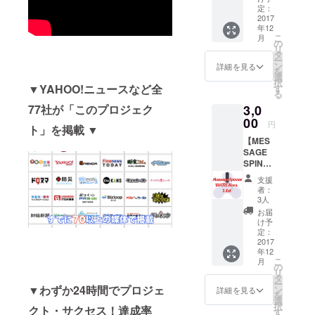
Graphit
定：
先端のメー
e
2017
カーや開発
年12
BLACK
こ
月
者の方々と
(グラ
の
リ
ファイ
タ
出会う事が
ー
ト・ブ
ン
詳細を見る
多いのです
を
ラック)
選
択
▼商品
が、これが
▼YAHOO!ニュースなど全
す
る
構成 ・
非常に楽し
77社が「このプロジェク
3,0
MESSA
くて働いて
GE
00
円
ト」を掲載 ▼
SPINNE
います。と
【MES
R：本体
いうのも、
SAGE
1点 ・
SPINNE
日本ではど
ケーブ
R：
ル2本
のメディア
支援
BASIC
(データ
者：
にも掲載さ
①set】
転送
3人
・
用：
れていない
お届
Color：
microU
け予
新商品の情
WHITE
SB -
定：
報が毎日、
Nova(
2017
microU
年12
ホワイ
SB/充電
山のように
こ
月
トノー
用：
の
届くのでワ
リ
ヴァ) ▼
micro
タ
ー
商品構
クワクする
▼わずか24時間でプロジェ
USB -
ン
詳細を見る
を
成 ・
USB) ・
選
んです。こ
択
クト・サクセス！達成率
MESSA
日本語
す