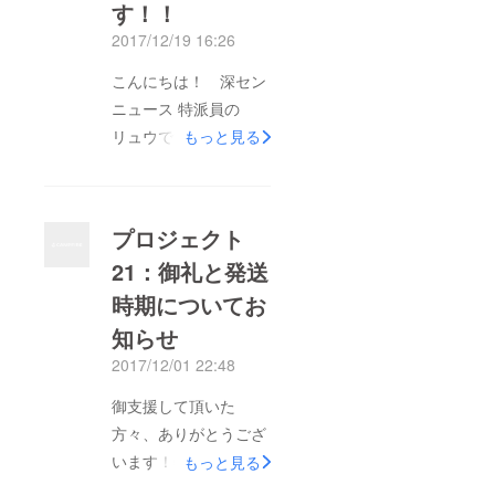
す！！
2017/12/19 16:26
こんにちは！ 深セン
ニュース 特派員の
リュウです。 ご支援
もっと見る
いただいた皆様、 大
変お待たせいたしまし
た！！ 無事に製品の
プロジェクト
検品等がおわり、メッ
21：御礼と発送
セージスピナー、いよ
時期についてお
いよ本日より発送開始
です！順番に発送させ
知らせ
ていただいております
2017/12/01 22:48
ので、到着までもう
御支援して頂いた
少々お待ちください！
方々、ありがとうござ
もうすぐクリスマス、
います！特派員のリュ
もっと見る
彼女や家族、お友達に
ウです！ まず、ご報
プレゼントの用意は大