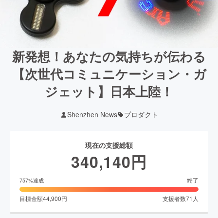
新発想！あなたの気持ちが伝わる
【次世代コミュニケーション・ガ
ジェット】日本上陸！
Shenzhen News
プロダクト
現在の支援総額
340,140
円
終了
757
%達成
目標金額
44,900
円
支援者数
71
人