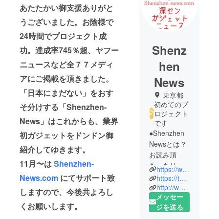
あたたかい御支援ありがと
うございました。お陰様で
24時間でプロジェクト成
Shenz
功。達成率745％超、ヤフー
hen
ニュースなど全７７メディ
アにご掲載を頂きました。
News
「日本にまだない」をおす
東京都
初めてのプ
そ分けする「Shenzhen-
ロジェクト
News」はこれからも、業界
です
●Shenzhen
初ガジェットをドンドン御
Newsとは？
紹介してゆきます。
お読み頂
11月〜は
Shenzhen-
き、ありが
https://www.facebook.com/shenzhen.gadget.news/
とうござい
News.com
にてサポート致
https://twitter.com/shinsenjp
ます。私達
http://www.shenzhen-news.com
しますので、今後共よろし
メッセー
はガジェッ
くお願いします。
ジを送る
ト好きな社
会人サーク