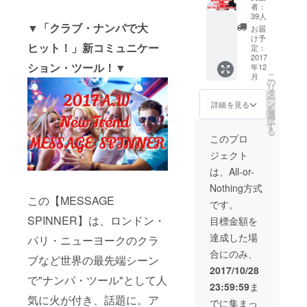
PREMI
WHITE
リ(QR
者：
分たちだけ
UM③se
Nova(
コード
39人
t】 〜特
▼「クラブ・ナンパで大
ホワイ
にてダ
で楽しむの
お届
別限定
トノー
ウン
け予
は、もった
ヒット！」新コミュニケー
RED
ヴァ) ▼
定：
ロード
Mica(レ
2017
いない！」
商品構
提供)
ション・ツール！▼
年12
ッドマ
成 ・
と思い、こ
こ
月
イカ)が
MESSA
の
リ
の楽しさ、
加わる
GE
タ
ー
Special
SPINNE
ワクワク感
ン
詳細を見る
を
Edition
R：本体
選
を
択
〜
2点 ・
す
る
「Shenzhen
①Color
ケーブ
このプロ
：
ル4本
News」を発
ジェクト
Graphit
(データ
足。より多
e
転送用
は、All-or-
BLACK
くの方にお
2：
Nothing方式
(グラ
microU
届けできる
この【MESSAGE
ファイ
SB -
です。
ようプロ
ト・ブ
microU
SPINNER】は、ロンドン・
目標金額を
ラック)
SB/充電
ジェクトを
②Color
用2：
達成した場
パリ・ニューヨークのクラ
立ち上げま
：
micro
合にのみ、
した。
WHITE
USB -
ブなど世界の最先端シーン
Nova(
USB) ・
2017/10/28
ホワイ
で"ナンパ・ツール"として人
日本語
●このプロ
23:59:59
ま
トノー
説明書
気に火が付き、話題に。ア
ヴァ)
ジェクトで
(QR
でに集まっ