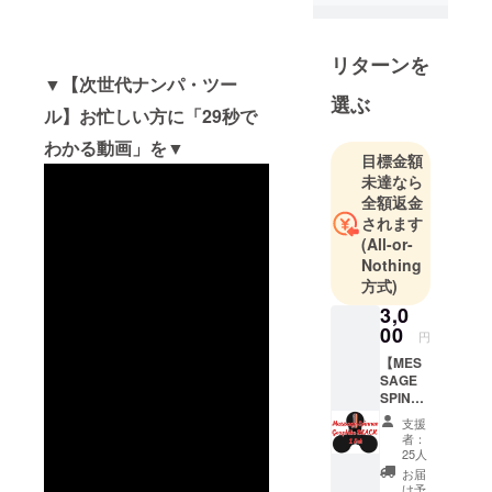
ルです。参
加している
リターンを
人は全員、
▼【次世代ナンパ・ツー
ガジェット
選ぶ
ル】お忙しい方に「29秒で
(電子機器)が
好きで、つ
わかる動画」を▼
目標金額
いにそれを
未達なら
輸入する仕
全額返金
事に就いた
されます
という程、
(All-or-
Nothing
ガジェット
方式)
を愛してい
3,0
ます。
00
円
●ワクワクす
【MES
SAGE
るモノを
SPINNE
「おすそ分
R：
支援
BASIC
け」
者：
①set】
25人
私達は仕事
・
お届
柄、世界最
Color：
け予