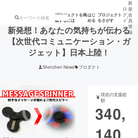
新
ロ
規
グ
会
プロジェクトを掲
はじ
プロジェクト
/
載するには
める
をさがす
イ
員
ン
登
新発想！あなたの気持ちが伝わる
録
【次世代コミュニケーション・ガ
ジェット】日本上陸！
人気のプロ
注目のリ
注目の新着プロ
募集終了が近いプ
もうすぐ公開
ジェクト
ターン
ジェクト
ロジェクト
されます
Shenzhen News
プロダクト
アート・写真
音楽
現在の支援総
テクノロジー・ガジェット
ゲーム・サ
額
340,
映像・映画
書籍・雑誌
140
ビジネス・起業
チャレンジ