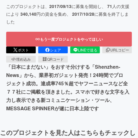
このプロジェクトは、
2017/09/13
に募集を開始し、
71
人の支援
により
340,140
円の資金を集め、
2017/10/28
に募集を終了しま
した
もう一度プロジェクトをやってほしい
ポスト
シェア
LINEで送る
URLコピー
埋め込み
QRコード
「日本にまだない」をおすそ分けする「Shenzhen-
News」から、業界初ガジェット発売！24時間でプロ
ジェクト成功。達成率745％超でヤフーニュースなど全
７７社にご掲載を頂きました。スマホで好きな文字を入
力し表示できる新コミュニケーション・ツール、
MESSAGE SPINNERが遂に日本上陸です
このプロジェクトを見た人はこちらもチェックし