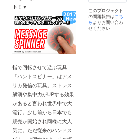
いと考えて
説明書
ト！▼
(QR
います。
このプロジェクト
コード
の問題報告は
こち
から
Online
更に、みな
ら
よりお問い合わ
提供) ・
せください
さんが気に
文字入
入った新製
力・編
集・登
品があれ
録アプ
ば、購入で
リ(QR
きるサービ
コード
にてダ
スもスター
ウン
指で回転させて遊ぶ玩具
トしてゆき
ロード
「ハンドスピナー」はアメ
提供)
ます。想像
してみてく
リカ発信の玩具。ストレス
ださい「私
解消や集中力がUPする効果
達が今まで
があると言われ世界中で大
見たことの
ない様々な
流行。少し前から日本でも
ガジェッ
販売が開始され同様に大人
ト」の情報
気に。ただ従来のハンドス
と気に入っ
たものはサ