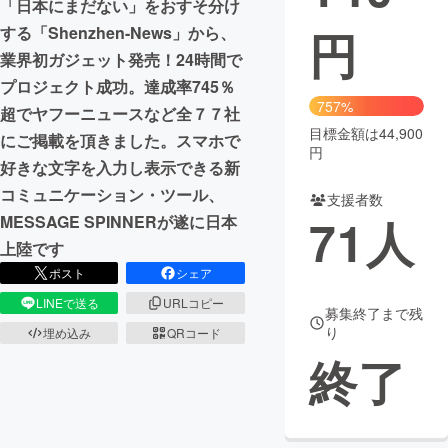
「日本にまだない」をおすそ分け
円
する「Shenzhen-News」から、
まちづくり・地域活性化
業界初ガジェット発売！24時間で
プロジェクト成功。達成率745％
CAMPFIRE for Social Good
CAMPFIRE Creation
757%
超でヤフーニュースなど全７７社
CAMPFIREふるさと納税
machi-ya
コミュニティ
目標金額は44,900
にご掲載を頂きました。スマホで
円
好きな文字を入力し表示できる新
コミュニケーション・ツール、
支援者数
71
人
MESSAGE SPINNERが遂に日本
上陸です
ポスト
シェア
LINEで送る
URLコピー
募集終了まで残
り
埋め込み
QRコード
終了