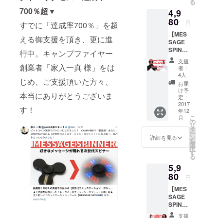
る
の情報や商
GE
説明書
700％超▼
4,9
SPINNE
(QR
品を少量だ
R：本体
80
コード
円
すでに「達成率700％」を超
けですが
1点 ・
から
【MES
「おすそ分
ケーブ
Online
える御支援を頂き、更に進
SAGE
ル2本
提供) ・
け」したい
SPINNE
(データ
文字入
行中。キャンプファイヤー
と思ってい
R：
転送
力・編
支援
VALUE
創業者「家入一真 様」をは
用：
ます。
集・登
者：
②set】
microU
録アプ
4人
じめ、ご支援頂いた方々、
〜オト
SB -
リ(QR
お届
●自分たちだ
クな２
microU
コード
け予
本当にありがとうございま
SET：
SB/充電
定：
にてダ
けでは
バ
2017
用：
ウン
す！
「モッタイ
年12
リュー
micro
ロード
こ
月
パッ
ナイ！」
USB -
の
提供)
リ
ク〜
USB) ・
タ
私達は今ま
ー
①Color
日本語
ン
詳細を見る
を
でメーカー
：
説明書
選
択
Graphit
(QR
さんでサン
す
る
e
コード
プルを自腹
5,9
BLACK
から
で購入し持
(グラ
80
Online
円
ファイ
提供) ・
ち帰って遊
【MES
ト・ブ
文字入
んでいたの
SAGE
ラック)
力・編
SPINNE
②Color
ですが、い
集・登
R：
：
録アプ
支援
つしか「自