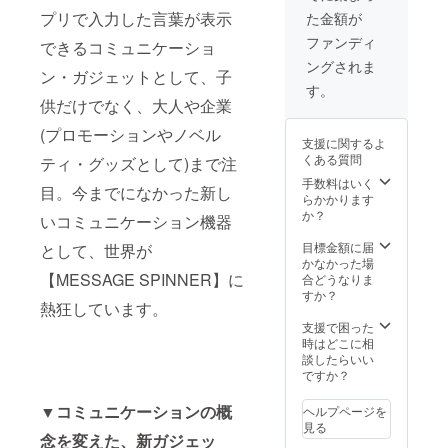
③Speci
コード
実現したい
プリで入力した言葉が表示
た金額が
al
から
こと
Color：
Online
ファンディ
できるコミュニケーショ
RED
提供) ・
私達は「世
ングされま
Mica(レ
文字入
ン・ガジェットとして、子
界最先端の
ッドマ
力・編
す。
ガジェッ
イカ) ▼
集・登
供だけでなく、大人や企業
商品構
録アプ
ト」を生産
(プロモーションやノベル
成 ・
リ(QR
地からダイ
支援に関するよ
MESSA
コード
くある質問
ティ・グッズとして)まで注
GE
レクトに発
にてダ
SPINNE
ウン
手数料はいく
信するメ
目。今までになかった新し
R：本体
ロード
らかかります
ディアを作
③点 ・
提供)
か？
いコミュニケーション機器
ケーブ
りたいと
ル6本
目標金額に届
として、世界が
思っていま
(データ
かなかった場
す。誰もが
転送用
【MESSAGE SPINNER】に
合どうなりま
3：
すか？
最先端の工
熱狂しています。
microU
場から出来
SB -
支援で困った
microU
たてホヤホ
時はどこに相
SB/充電
談したらいい
ヤの新商品
用3：
ですか？
情報を楽し
micro
USB -
める仕組み
▼コミュニケーションの概
ヘルプページを
USB) ・
見る
を実現した
日本語
念を変えた、新ガジェッ