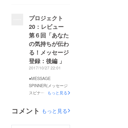
告にお時間を頂いてし
丈夫ですか？ クリス
まい、申し訳ございま
マスのあとにも、忘年
プロジェクト
せん。あれから製造し
会、納会、大晦日と、
20：レビュー
ている中国へ向い、お
イベントも目白押しで
第６回「あなた
手元にお届けしたあ
すね！ 彼女や家族・
と、楽しんで頂けるよ
の気持ちが伝わ
友達に、ちょっとした
う… 品質の改善、カ
サプライズを！普段な
る！メッセージ
ラーなどの入念な確認
かなか言えない、いろ
登録：後編 」
を行い、ようやくシッ
んな思いを、スピナー
2017/10/27 22:01
カリとしたご報告がで
で伝えてくださいね！
きます(重ねてお時間
●MESSAGE
2017年、最後にたく
を頂いたこと、深くお
SPINNER(メッセージ
さんの良い思い出を作
詫びいたします)。 そ
スピナー)：レビュー
もっと見る
りましょう！
れから、このたびは、
第6回 みなさん、いつ
あたたかい御支援…本
もお読み頂き、ありが
コメント
もっと見る
当に、本当に、ありが
とうございます。深セ
とうございました。
ンニュース特派員の
先述の通り、ようやく