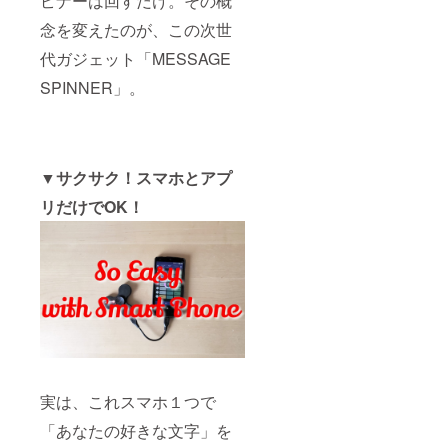
ピナーは回すだけ。その概
ンプル購入
念を変えたのが、この次世
できてしま
代ガジェット「MESSAGE
う…
SPINNER」。
今までにな
かった「現
地発」＆
「日本
▼サクサク！スマホとアプ
初！」なメ
リだけでOK！
ディアを誕
生させる
為、これか
ら支援、応
援のほど何
卒よろしく
お願い致し
ます。
実は、これスマホ１つで
「あなたの好きな文字」を