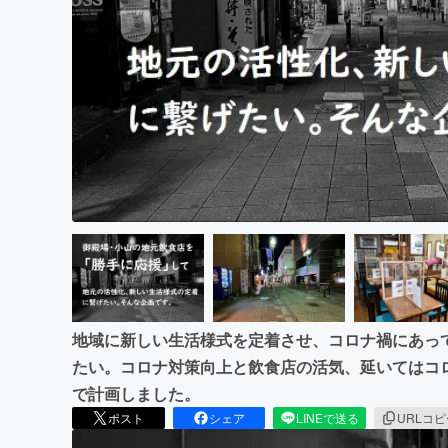
まちづくり・地域活性化
地域に新しい生活様式を定着させ、コロナ禍にあっ
たい。コロナ対策向上と飲食店の活気、延いてはコ
で計画しました。
ポスト
シェア
LINEで送る
URLコ