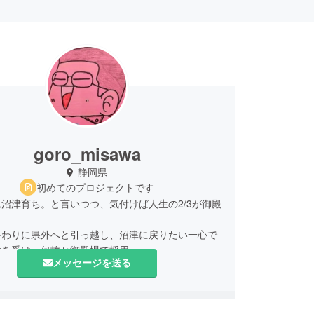
goro_misawa
静岡県
初めてのプロジェクトです
沼津育ち。と言いつつ、気付けば人生の2/3が御殿
終わりに県外へと引っ越し、沼津に戻りたい一心で
験を受け、何故か御殿場で採用。
メッセージを送る
平成10年から御殿場に住み、結婚したり家建てた
が３人できたりしているうちに、今度は市内建設会
。
後何の当ても無く勢いで独立。幸い良いお客さんに