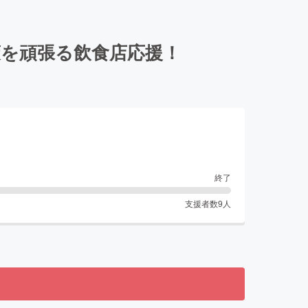
を頑張る飲食店応援！
終了
支援者数
9
人