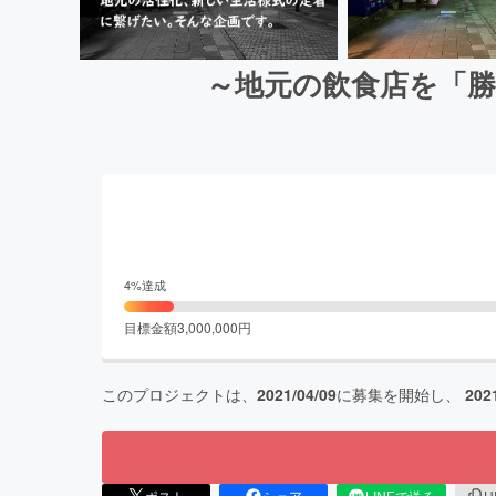
～地元の飲食店を「
4
%達成
目標金額
3,000,000
円
このプロジェクトは、
2021/04/09
に募集を開始し、
202
ポスト
シェア
LINEで送る
U