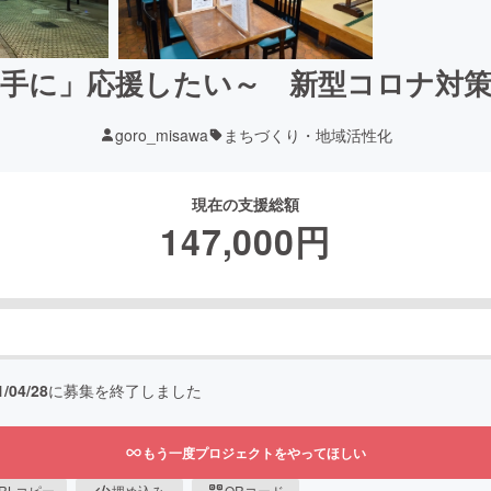
勝手に」応援したい～ 新型コロナ対策
goro_misawa
まちづくり・地域活性化
現在の支援総額
147,000
円
1/04/28
に募集を終了しました
もう一度プロジェクトをやってほしい
RLコピー
埋め込み
QRコード