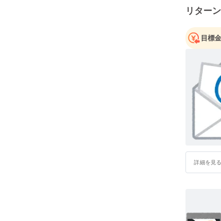
リターン
恵まれ、
目標
詳細を見