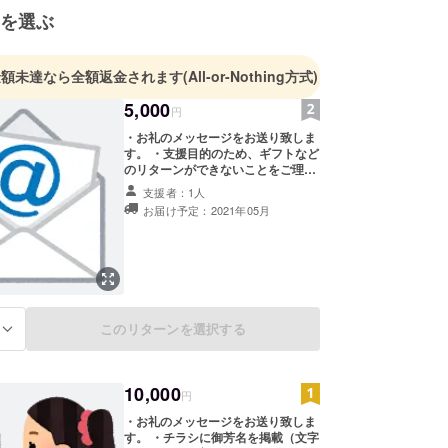
を選ぶ
自由業を満喫中。
金額未達なら全額返金されます
(All-or-Nothing方式)
5,000
円
・お礼のメッセージをお送り致しま
す。 ・支援目的のため、ギフトなど
のリターンができないことをご理解
頂ければ幸いです。
支援者：1人
お届け予定：2021年05月
このリターンを選択する
る
10,000
円
・お礼のメッセージをお送り致しま
す。 ・チラシに御芳名を掲載（文字