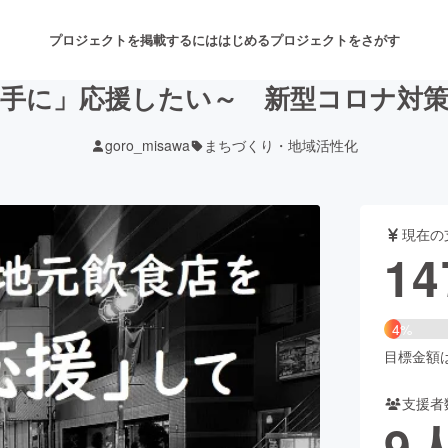
プロジェクトを掲載するには
はじめる
プロジェクトをさがす
勝手に」応援したい～ 新型コロナ対策
goro_misawa
まちづくり・地域活性化
注目のリターン
注目の新着プロジェクト
募集終了が近いプロジェクト
も
現在の
音楽
舞台・パフォーマンス
14
ゲーム・サービス開発
フード・飲食店
4%
書籍・雑誌出版
アニメ・漫画
目標金額は3
支援者
チャレンジ
ビューティー・ヘルスケ
9