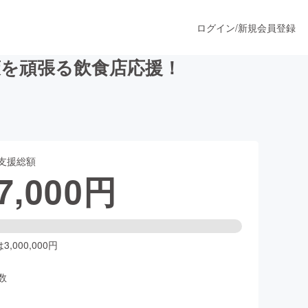
ログイン
/
新規会員登録
を頑張る飲食店応援！
うすぐ公開されます
支援総額
プロダクト
7,000
円
ファッション
スポーツ
,000,000円
数
ア
ソーシャルグッド
人