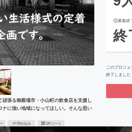
募集終
CAMPFIRE for Social Good
CAMPFIRE Creation
終
CAMPFIREふるさと納税
machi-ya
コミュニティ
このプロジェ
終了しました
て頑張る御殿場市・小山町の飲食店を支援し
ロナに強い地域になってほしい。そんな思い
ピー
埋め込み
QRコード