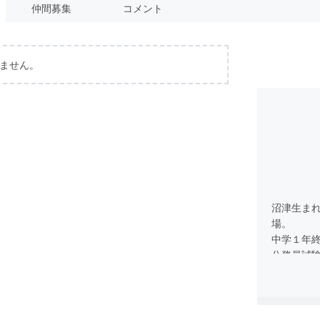
仲間募集
コメント
ません。
沼津生まれ
場。
中学１年
公務員試
就職と共に
り、小僧
社に転職
更にその