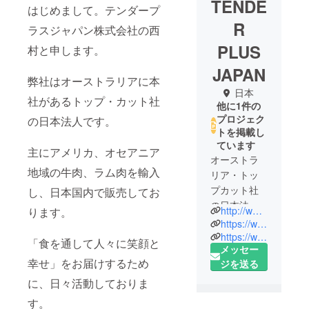
TENDE
はじめまして。テンダープ
R
ラスジャパン株式会社の西
PLUS
村と申します。
JAPAN
弊社はオーストラリアに本
日本
社があるトップ・カット社
他に1件の
プロジェク
の日本法人です。
トを掲載し
ています
主にアメリカ、オセアニア
オーストラ
地域の牛肉、ラム肉を輸入
リア・トッ
プカット社
し、日本国内で販売してお
の日本法人
http://www.tenderplus.co.jp/
ります。
としてお肉
https://www.instagram.com/tender_plus_japan/?hl=ja
の輸入販売
https://www.facebook.com/tenderplus.co.jp
「食を通して人々に笑顔と
メッセー
を行ってお
幸せ」をお届けするため
ジを送る
ります。
に、日々活動しておりま
高級ラムで
す。