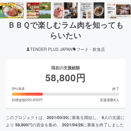
ＢＢＱで楽しむラム肉を知っても
らいたい
TENDER PLUS JAPAN
フード・飲食店
現在の支援総額
58,800
円
終了
29
%達成
目標金額
200,000
円
支援者数
6
人
このプロジェクトは、
2021/03/20
に募集を開始し、
6
人の支援に
より
58,800
円の資金を集め、
2021/04/28
に募集を終了しました