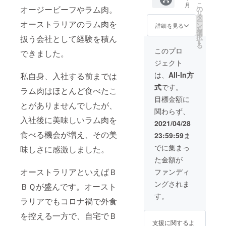
こ
月
×2本入
オージービーフやラム肉。
り揃えてお
の
リ
り 状
タ
ります。
ー
オーストラリアのラム肉を
態：冷
ン
詳細を見る
を
凍
選
択
扱う会社として経験を積ん
す
日本では東
る
このプロ
できました。
京本社、名
ジェクト
古屋、大
は、
All-In方
私自身、入社する前までは
阪、福岡に
支店があ
式
です。
ラム肉はほとんど食べたこ
り、全国各
目標金額に
とがありませんでしたが、
地に美味し
関わらず、
入社後に美味しいラム肉を
いお肉をお
2021/04/28
届けしてい
食べる機会が増え、その美
23:59:59
ま
ます！
でに集まっ
味しさに感激しました。
た金額が
オーストラリアといえばＢ
ファンディ
ングされま
ＢＱが盛んです。オースト
す。
ラリアでもコロナ禍で外食
を控える一方で、自宅でＢ
支援に関するよ