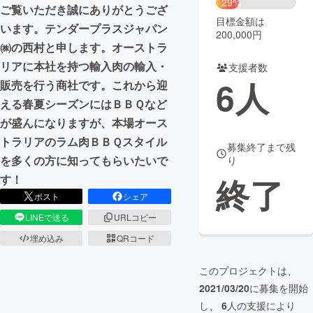
29%
ご覧いただき誠にありがとうござ
目標金額は
まちづくり・地域活性化
います。テンダープラスジャパン
200,000円
㈱の西村と申します。オーストラ
リアに本社を持つ輸入肉の輸入・
支援者数
CAMPFIRE for Social Good
CAMPFIRE Creation
6
人
販売を行う商社です。これから迎
CAMPFIREふるさと納税
machi-ya
コミュニティ
える春夏シーズンにはＢＢＱなど
が盛んになりますが、本場オース
トラリアのラム肉ＢＢＱスタイル
募集終了まで残
を多くの方に知ってもらいたいで
り
終了
す！
ポスト
シェア
LINEで送る
URLコピー
埋め込み
QRコード
このプロジェクトは、
2021/03/20
に募集を開始
し、
6
人の支援により