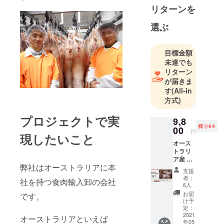
あるテン
リターンを
ダープラス
ブランドの
選ぶ
ラム肉をは
じめ、アメ
目標金額
リカ、オー
未達でも
ストラリ
リターン
ア、ニュー
が届きま
ジーランド
す
(All-in
方式)
といった国
の牛肉やラ
プロジェクトで実
9,8
ム肉などを
残り64
00
円
輸入し、日
現したいこと
オース
本国内で販
トラリ
売しており
ア産 熟
弊社はオーストラリアに本
ます。
成ラム
支援
肉 骨付
主にホテ
者：
社を持つ食肉輸入卸の会社
きモモ
6人
ル、レスト
肉(ネッ
お届
です。
ランなど外
ト巻き)
け予
1本：約
定：
食向けのお
1.3～
2021
オーストラリアといえば
肉各種を取
年05
1.6㎏