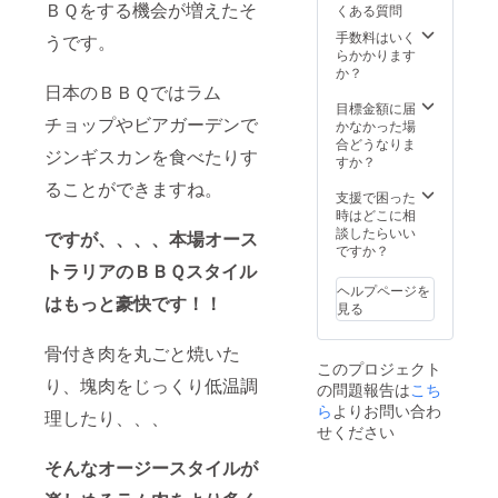
ＢＱをする機会が増えたそ
くある質問
手数料はいく
うです。
らかかります
か？
日本のＢＢＱではラム
目標金額に届
チョップやビアガーデンで
かなかった場
合どうなりま
ジンギスカンを食べたりす
すか？
ることができますね。
支援で困った
時はどこに相
談したらいい
ですが、、、、本場オース
ですか？
トラリアのＢＢＱスタイル
ヘルプページを
はもっと豪快です！！
見る
骨付き肉を丸ごと焼いた
このプロジェクト
り、塊肉をじっくり低温調
の問題報告は
こち
ら
よりお問い合わ
理したり、、、
せください
そんなオージースタイルが