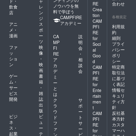
ンディングの
ド・
ャ
RE
合わせ
ノウハウを無
飲食
レ
Crea
料で学ぼう
店
ン
tion
各種規定
CAMPFIRE
ジ
CAM
アカデミー
アニ
ス
利用規
PFI
メ・
ポ
約
RE
漫画
ー
CA
説
細則
for
ツ
MP
明
プライ
Soci
ファ
映
FI
会
バシー
al
ッ
像
RE
・
ポリ
Goo
ショ
・
ア
相
シー
d
ン
映
カ
談
特定商
CAM
画
デ
会
取引法
PFI
ゲー
書
ミ
に基づ
RE
ム・
籍
ー
く表記
for
サー
・
と
情報セ
Ente
ビス
雑
は
キュリ
rtain
開発
誌
ク
サ
ティ方
men
出
ラ
ポ
針
t
版
ウ
ー
反社基
CAM
ビジ
ビ
ド
ト
本方針
PFI
ネ
ュ
フ
サ
カスタ
RE
ス・
ー
ァ
ー
マーハ
for
起業
テ
ン
ビ