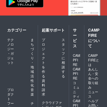
カテゴリー
起案サポート
サ
CAMP
ー
FIRE
テク
ま
プ
ス
ビ
につい
ノロ
ち
ロ
タ
ス
て
ジー
づ
ジ
ッ
・ガ
く
ェ
フ
CAM
CAMP
ジェ
り
ク
に
PFI
FIREと
ット
・
ト
相
RE
は
地
を
談
CAM
あんし
域
作
す
PFI
ん・安
活
る
る
RE
全への
性
資
コ
取り組
化
料
ミュ
み
プロ
音
請
ニ
ニュー
ダク
楽
求
ティ
ス
ト
CAM
ヘルプ
クラウドファ
フー
チ
PFI
お問い