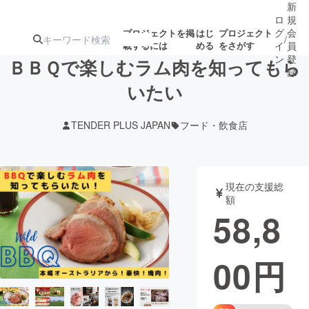
新
ロ
規
グ
会
プロジェクトを掲
はじ
プロジェクト
/
載するには
める
をさがす
イ
員
ン
登
ＢＢＱで楽しむラム肉を知ってもら
録
いたい
人気のプロ
注目のリ
注目の新着プロ
募集終了が近いプ
もうすぐ公開
TENDER PLUS JAPAN
フード・飲食店
ジェクト
ターン
ジェクト
ロジェクト
されます
アート・写真
音楽
現在の支援総
額
58,8
テクノロジー・ガジェット
ゲーム・サ
00
円
映像・映画
書籍・雑誌
ビジネス・起業
チャレンジ