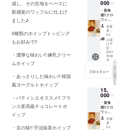
しっと
000
手紙 ※
成し、その生地をベースに
円
り濃厚!!
商品当
・新食
チーズ
新感覚のワッフルに仕上げ
日お渡
感!!クロ
テリー
し、 も
ワッサ
ました♪
ヌor 大
しくは
ンワッ
人な味
『引換
支援
フル
わい!!生
券』で
者：
5種類のホイップトッピング
×10ヶ
ショコ
お渡し
2人
・inyon
ラテ
しま
お届
もお好みで!!
自慢の
リーヌ
す！ リ
け予
☆極☆
or お店
定：
ターン
もてな
2021
オスス
はご来
・濃厚な味わい!! 練乳クリー
年06
い!!ティ
メ!!お抹
店下
こ
月
ラミス
茶テ
の
さった
ムホイップ
リ
×5ヶ (仕
リーヌ
タ
タイミ
ー
上げの
よりお
ン
ングで
詳細を見る
を
お味は
・あっさりした味わい!! 韓国
好きな
選
引き換
択
お選び
ケーキ1
す
えさせ
る
風ヨーグルトホイップ
頂けま
本 ・お
て頂き
15,
す) ・
礼のお
ます！
しっと
000
手紙 ※
【有効
円
・パティシエオススメ!! フラ
り濃厚!!
商品当
期限】
・新食
チーズ
日お渡
閉店が
ンス産高級チョコレートホ
感!!クロ
テリー
し、 も
有効期
ワッサ
ヌor 大
しくは
限で
イップ
ンワッ
人な味
『引換
す！
支援
フル
わい!!生
券』で
者：
×10ヶ
ショコ
お渡し
0人
・京の味!! 宇治抹茶ホイップ