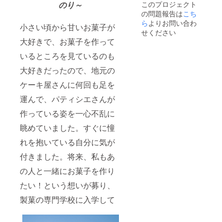
このプロジェクト
のり～
『引換
の問題報告は
こち
券』で
お渡し
ら
よりお問い合わ
小さい頃から甘いお菓子が
しま
せください
す！ リ
大好きで、お菓子を作って
ターン
はご来
いるところを見ているのも
店下
さった
大好きだったので、地元の
タイミ
ケーキ屋さんに何回も足を
ングで
引き換
運んで、パティシエさんが
えさせ
て頂き
作っている姿を一心不乱に
ます！
【有効
眺めていました。すぐに憧
期限】
閉店が
れを抱いている自分に気が
有効期
付きました。将来、私もあ
限で
す！
の人と一緒にお菓子を作り
たい！という想いが募り、
製菓の専門学校に入学して