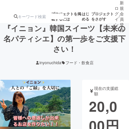
新
ロ
規
グ
会
プロジェクトを掲
はじ
プロジェクト
/
載するには
める
をさがす
イ
員
ン
登
『イニョン』韓国スイーツ【未来の
録
名パティシエ】の第一歩をご支援下
さい！
人気のプロ
注目のリ
注目の新着プロ
募集終了が近いプ
もうすぐ公開
ジェクト
ターン
ジェクト
ロジェクト
されます
inyonuchida
フード・飲食店
アート・写真
音楽
現在の支援総
テクノロジー・ガジェット
ゲーム・サ
額
20,0
映像・映画
書籍・雑誌
00
円
ビジネス・起業
チャレンジ