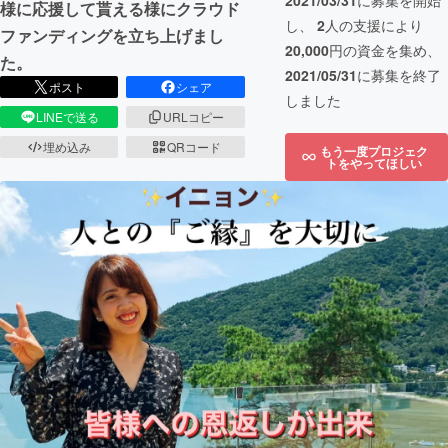
2021/03/31
に募集を開始
様に応援して貰える様にクラウド
し、
2
人の支援により
ファンディングを立ち上げまし
20,000
円の資金を集め、
た。
2021/05/31
に募集を終了
ポスト
シェア
しました
LINEで送る
URLコピー
埋め込み
QRコード
もう一度プロジェク
トをやってほしい