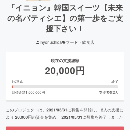
『イニョン』韓国スイーツ【未来
の名パティシエ】の第一歩をご支
援下さい！
inyonuchida
フード・飲食店
現在の支援総額
20,000
円
終了
1
%達成
目標金額
1,500,000
円
支援者数
2
人
このプロジェクトは、
2021/03/31
に募集を開始し、
2
人の支援に
より
20,000
円の資金を集め、
2021/05/31
に募集を終了しました