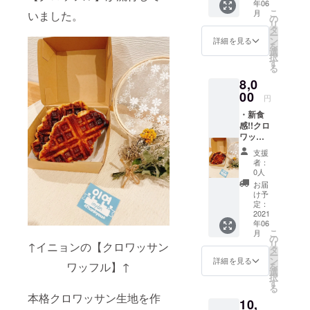
年06
ティラ
はご来
こ
月
いました。
ミス
店下
の
リ
×3ヶ (仕
さった
タ
ー
上げの
タイミ
ン
詳細を見る
を
お味は
ングで
選
択
お選び
引き換
す
る
頂けま
えさせ
8,0
す) ・
て頂き
しっと
00
ます！
円
り濃厚!!
【有効
・新食
チーズ
期限】
感!!クロ
テリー
閉店が
ワッサ
ヌor 大
有効期
ンワッ
人な味
限で
支援
フル
わい!!生
す！
者：
×10ヶ
ショコ
0人
・inyon
ラテ
お届
自慢の
リーヌ
け予
☆極☆
or お店
定：
もてな
2021
オスス
年06
い!!ティ
メ!!お抹
こ
月
ラミス
茶テ
の
リ
↑イニョンの【クロワッサン
×5ヶ (仕
リーヌ
タ
ー
上げの
よりお
ン
詳細を見る
ワッフル】↑
を
お味は
好きな
選
択
お選び
ケーキ1
す
る
頂けま
本 ・お
本格クロワッサン生地を作
10,
す) ・
礼のお