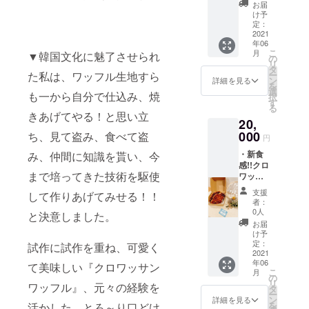
・inyon
ラテ
しま
お届
自慢の
リーヌ
す！ リ
け予
☆極☆
or お店
定：
ターン
もてな
2021
オスス
はご来
年06
い!!ティ
メ!!お抹
店下
こ
月
▼韓国文化に魅了させられ
ラミス
茶テ
の
さった
リ
×5ヶ (仕
リーヌ
タ
タイミ
ー
た私は、ワッフル生地すら
上げの
よりお
ン
ングで
詳細を見る
を
お味は
好きな
選
引き換
も一から自分で仕込み、焼
択
お選び
ケーキ2
す
えさせ
る
頂けま
本 ・お
て頂き
きあげてやる！と思い立
20,
す) ・
礼のお
ます！
しっと
000
手紙 ※
ち、見て盗み、食べて盗
【有効
円
り濃厚!!
商品当
期限】
・新食
み、仲間に知識を貰い、今
チーズ
日お渡
閉店が
感!!クロ
テリー
し、 も
有効期
まで培ってきた技術を駆使
ワッサ
ヌor 大
しくは
限で
ンワッ
人な味
『引換
す！
支援
して作りあげてみせる！！
フル
わい!!生
券』で
者：
×15ヶ
ショコ
お渡し
0人
と決意しました。
・inyon
ラテ
しま
お届
自慢の
リーヌ
す！ リ
け予
☆極☆
or お店
定：
ターン
試作に試作を重ね、可愛く
もてな
2021
オスス
はご来
年06
い!!ティ
メ!!お抹
て美味しい『クロワッサン
店下
こ
月
ラミス
茶テ
の
さった
リ
ワッフル』、元々の経験を
×10ヶ
リーヌ
タ
タイミ
ー
(仕上げ
よりお
ン
ングで
詳細を見る
を
活かした、とろ～り口どけ
のお味