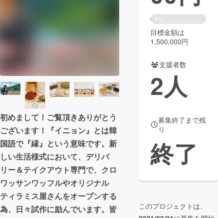
まちづくり・地域活性化
1%
目標金額は
1,500,000円
CAMPFIRE for Social Good
CAMPFIRE Creation
CAMPFIREふるさと納税
machi-ya
コミュニティ
支援者数
2
人
初めまして！ご覧頂きありがとう
募集終了まで残
り
ございます！『イニョン』とは韓
終了
国語で『縁』という意味です。新
しい生活様式において、デリバ
リー＆テイクアウト専門で、クロ
ワッサンワッフルやオリジナル
ティラミス屋さんをオープンする
このプロジェクトは、
為、日々試作に励んでいます。皆