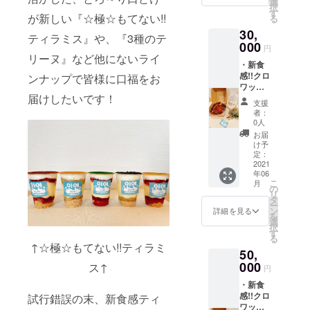
好きな
選
引き換
択
はお選
ケーキ2
す
えさせ
が新しい『☆極☆もてない!!
る
び頂け
本 ・グ
て頂き
30,
ます) ・
ループ
ます！
ティラミス』や、『3種のテ
しっと
000
会社の
【有効
円
り濃厚!!
エステ
リーヌ』など他にないライ
期限】
・新食
チーズ
体験(60
閉店が
感!!クロ
テリー
ンナップで皆様に口福をお
分×1回)
有効期
ワッサ
ヌor 大
・お礼
限で
届けしたいです！
ンワッ
人な味
のお手
す！
支援
フル
わい!!生
紙 ※商
者：
×20ヶ
ショコ
品当日
0人
・inyon
ラテ
お渡
お届
自慢の
リーヌ
し、 も
け予
☆極☆
or お店
定：
しくは
もてな
2021
オスス
『引換
年06
い!!ティ
メ!!お抹
券』で
こ
月
ラミス
茶テ
の
お渡し
リ
×15ヶ
リーヌ
タ
しま
ー
(仕上げ
よりお
ン
す！ リ
詳細を見る
を
のお味
好きな
選
ターン
択
はお選
ケーキ2
す
はご来
る
び頂け
本 ・グ
店下
↑☆極☆もてない!!ティラミ
50,
ます) ・
ループ
さった
しっと
000
会社の
ス↑
タイミ
円
り濃厚!!
エステ
ングで
・新食
チーズ
体験(60
引き換
感!!クロ
テリー
試行錯誤の末、新食感ティ
分×1回)
えさせ
ワッサ
ヌor 大
・お礼