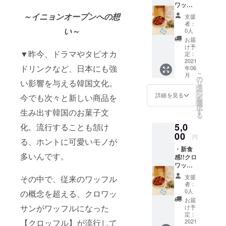
ワッサ
し、 も
ンワッ
しくは
～イニョンオープンへの想
支援
フル
『引換
者：
×5ヶ ・
券』で
い～
0人
inyon自
お渡し
お届
慢の ☆
しま
け予
▼昨今、ドラマやタピオカ
極☆も
す！ リ
定：
てない!!
2021
ターン
ドリンクなど、日本にも強
年06
ティラ
はご来
こ
月
ミス
店下
の
い影響を与える韓国文化。
リ
×3ヶ (仕
さった
タ
ー
上げの
タイミ
ン
詳細を見る
今でも次々と新しい商品を
を
お味は
ングで
選
択
お選び
引き換
す
生み出す韓国のお菓子文
る
頂けま
えさせ
5,0
す) ・お
化。流行することも頷け
て頂き
礼のお
00
ます！
円
る、ホントに可愛いモノが
手紙 ※
【有効
・新食
商品当
期限】
多いんです。
感!!クロ
日お渡
閉店が
ワッサ
し、 も
有効期
ンワッ
しくは
限で
支援
その中で、従来のワッフル
フル
『引換
す！
者：
×5ヶ ・
券』で
0人
の概念を超える、クロワッ
inyon自
お渡し
お届
慢の ☆
しま
サンがワッフルになった
け予
極☆も
す！ リ
定：
てない!!
2021
【クロッフル】が流行して
ターン