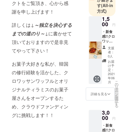
クトをご覧頂き、心から感
す
(All-in
方式)
謝を申し上げます！
1,5
00
詳しくは↓
～独立を決心する
円
・新食
までの道のり～
↓に書かせて
感!!クロ
ワッサ
頂いておりますので是非見
ンワッ
支援
てやって下さい！
フル
者：
×2ヶ ・
0人
inyon自
お届
お菓子大好きな私が、韓国
慢の ☆
け予
極☆も
定：
の修行経験を活かした、ク
てない!!
2021
年06
ティラ
ロワッサンワッフルとオリ
こ
月
ミス
の
リ
×1ヶ (仕
ジナルティラミスのお菓子
タ
ー
上げの
ン
詳細を見る
を
屋さんをオープンするた
お味は
選
択
お選び
す
る
め、クラウドファンディン
頂けま
3,0
す) ・お
グに挑戦します！！
礼のお
00
円
手紙 ※
・新食
商品当
感!!クロ
日お渡