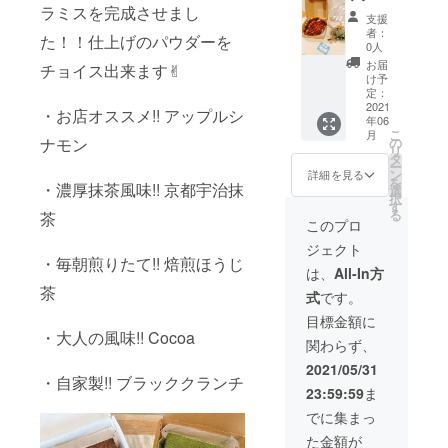
て頂き
ラミスを完成させまし
ンワッ
人な味
のお手
ます！
支援
フル
わい!!生
紙 ※商
【有効
者：
た！！仕上げのパウダーを
×30ヶ
ショコ
品当日
0人
期限】
・inyon
ラテ
お渡
閉店が
お届
チョイス出来ます✌︎
自慢の
リーヌ
し、 も
け予
有効期
☆極☆
or お店
定：
しくは
限で
もてな
2021
オスス
『引換
す！
・お店オススメ!! アップルシ
年06
い!!ティ
メ!!お抹
券』で
こ
月
ラミス
茶テ
の
ナモン
お渡し
リ
×30ヶ
リーヌ
タ
しま
ー
(仕上げ
よりお
ン
す！ リ
詳細を見る
を
のお味
・濃厚抹茶風味!! 京都宇治抹
好きな
選
ターン
択
はお選
ケーキ3
す
はご来
る
茶
び頂け
本 ・グ
店下
このプロ
ます) ・
ループ
さった
ジェクト
しっと
会社の
タイミ
・毎朝煎りたて!! 焙煎ほうじ
り濃厚!!
エステ
ングで
は、
All-In方
チーズ
体験(60
引き換
茶
式
です。
テリー
分×1回)
えさせ
ヌor 大
・お礼
て頂き
目標金額に
人な味
のお手
ます！
・大人の風味!! Cocoa
関わらず、
わい!!生
紙 ※商
【有効
ショコ
品当日
期限】
2021/05/31
ラテ
・自家製!! ブラッククランチ
お渡
閉店が
23:59:59
ま
リーヌ
し、 も
有効期
or お店
しくは
限で
でに集まっ
オスス
『引換
す！
た金額が
メ!!お抹
券』で