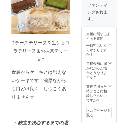
茶テ
お渡し
ファンディ
リーヌ
しま
ングされま
よりお
す！ リ
好きな
ターン
す。
ケーキ5
はご来
本 ・グ
店下
ループ
さった
支援に関するよ
会社で
タイミ
くある質問
仕入れ
ングで
↑チーズテリーヌ＆生ショコ
る 京都
引き換
手数料はいく
産A5ラ
えさせ
らかかります
ラテリーヌ＆お抹茶テリー
ンクの
て頂き
か？
平井牛
ヌ↑
ます！
1kg (焼
【有効
目標金額に届
肉用も
期限】
かなかった場
食感からケーキとは思えな
しくは
閉店が
合どうなりま
すき焼
有効期
すか？
いケーキです！濃厚ながら
き用、
限で
どちら
す！
支援で困った
も口どけ良く、しつこくあ
かお選
時はどこに相
び下さ
談したらいい
りません☆
い) ・お
ですか？
礼のお
手紙 ※
ヘルプページを
商品当
見る
日お渡
～独立を決心するまでの道
し、 も
しくは