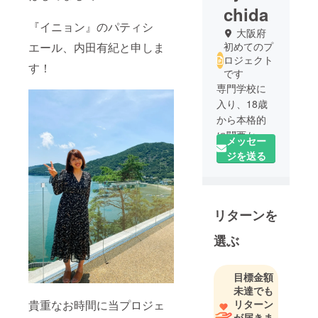
chida
『イニョン』のパティシ
大阪府
エール、内田有紀と申しま
初めてのプ
ロジェクト
す！
です
専門学校に
入り、18歳
から本格的
に関西から
メッセー
韓国留学を
ジを送る
経て修行を
重ね、イ
ニョンのパ
リターンを
ティシエー
ルとして
選ぶ
やっていき
ます。韓国
が好きで流
目標金額
未達でも
行に敏感で
リターン
貴重なお時間に当プロジェ
す。
が届きま