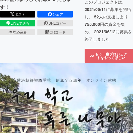
このプロジェクトは、
す！
2021/05/11
に募集を開始
ポスト
シェア
し、
52
人の支援により
LINEで送る
URLコピー
755,000
円の資金を集
め、
2021/06/12
に募集を
埋め込み
QRコード
終了しました
もう一度プロジェク
トをやってほしい