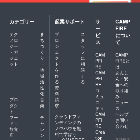
カテゴリー
起案サポート
サ
CAMP
ー
FIRE
テク
ま
プ
ス
ビ
につい
ノロ
ち
ロ
タ
ス
て
ジー
づ
ジ
ッ
・ガ
く
ェ
フ
CAM
CAMP
ジェ
り
ク
に
PFI
FIREと
ット
・
ト
相
RE
は
地
を
談
CAM
あんし
域
作
す
PFI
ん・安
活
る
る
RE
全への
性
資
コ
取り組
化
料
ミュ
み
プロ
音
請
ニ
ニュー
ダク
楽
求
ティ
ス
ト
CAM
ヘルプ
クラウドファ
フー
チ
PFI
お問い
ンディングの
ド・
ャ
RE
合わせ
ノウハウを無
飲食
レ
Crea
料で学ぼう
店
ン
tion
各種規定
CAMPFIRE