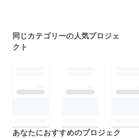
じることなく精進して
https://www.facebook.
いきたいと決意を新た
com/yokohamacorea.
にすることができまし
1946.2.25
た。目標金額は達成し
ましたが本プロジェク
同じカテゴリーの人気プロジェ
トを引き続き期限まで
クト
展開させていただき、
イベント制作に充分に
補填するとともに、昨
今の補助金停止や無償
化非適用などによって
暗い思いをさせてし
まっている、75周年を
迎えた今のウリハッ
キョに通う子供たちへ
有効に活用させていた
だきたいと思います。
あなたにおすすめのプロジェク
結果に甘んじず、さら