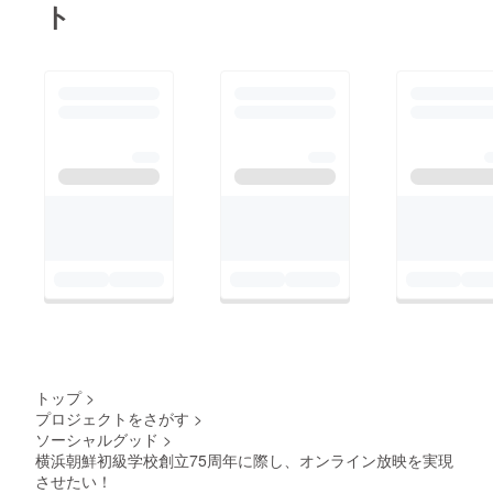
に気持ちを引き締めて
ト
イベントの準備並びに
ウリハッキョの発展の
為、さらなるご協力を
よろしくお願いいたし
ます！募集期間は【公
開前の6/13まで】で
す。引き続き幅広く広
めていき多くの方々の
ご支援を賜れればと思
います！改めて、마음
속으로 감사를 드립니
다!今後の詳細は
Facebookページにて
ご確認いただけると幸
トップ
>
いです。
プロジェクトをさがす
>
ソーシャルグッド
>
https://www.facebook.
横浜朝鮮初級学校創立75周年に際し、オンライン放映を実現
com/yokohamacorea.
させたい！