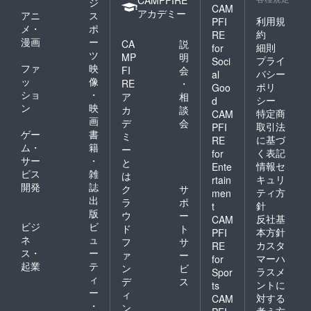
ジ
CAM
アカデミー
アニ
ス
利用規
PFI
メ・
ポ
約
RE
漫画
ー
CA
説
細則
for
ツ
MP
明
プライ
Soci
ファ
映
FI
会
バシー
al
ッ
像
RE
・
ポリ
Goo
ショ
・
ア
相
シー
d
ン
映
カ
談
特定商
CAM
画
デ
会
取引法
PFI
ゲー
書
ミ
に基づ
RE
ム・
籍
ー
く表記
for
サー
・
と
情報セ
Ente
ビス
雑
は
キュリ
rtain
開発
誌
ク
サ
ティ方
men
出
ラ
ポ
針
t
版
ウ
ー
反社基
CAM
ビジ
ビ
ド
ト
本方針
PFI
ネ
ュ
フ
サ
カスタ
RE
ス・
ー
ァ
ー
マーハ
for
起業
テ
ン
ビ
ラスメ
Spor
ィ
デ
ス
ントに
ts
ー
ィ
対する
CAM
・
ン
考え方