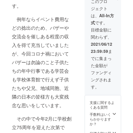
このプロ
オンラ
す。
ジェクト
イン放
映観覧
は、
All-In方
チケッ
例年ならイベント費用な
式
です。
トと横
どの捻出のため、バザーや
浜ウリ
目標金額に
ハッ
交流会を催しある程度の収
関わらず、
キョ特
製のオ
2021/06/12
入を得て充当していました
リジナ
23:59:59
ま
ルポス
が、今回コロナ禍において
トカー
でに集まっ
ド3種類
バザーは勿論のこと子供た
た金額が
全て、
ちの年中行事である学芸会
また75
ファンディ
周年を
も学校体育館で行えず子供
ングされま
記念し
て製作
す。
たちや父兄、地域同胞、近
するオ
リジナ
隣の日本の皆様方も大変残
ルグッ
支援に関するよ
ズを1つ
念な思いをしています。
くある質問
ご提供
いたし
手数料はいく
その中で今年2月に学校創
ます。
らかかります
また、
か？
立75周年を迎えた次第で
オンラ
イン放