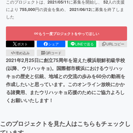
このプロジェクトは、
2021/05/11
に募集を開始し、
52
人の支援
により
755,000
円の資金を集め、
2021/06/12
に募集を終了しま
した
もう一度プロジェクトをやってほしい
ポスト
シェア
LINEで送る
URLコピー
埋め込み
QRコード
2021年2月25日に創立75周年を迎えた横浜朝鮮初級学校
(以降、ウリハッキョ)。国際都市横浜におけるウリハッ
キョの歴史と伝統、地域との交流の歩みを60分の動画を
作成したいと思っています。このオンライン放映にかか
る諸費用、またウリハッキョ応援のためにご協力よろし
くお願いいたします！
このプロジェクトを見た人はこちらもチェックし
ています