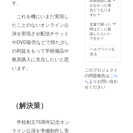
目標金額に届
す。
映本編
かなかった場
の最後
合どうなりま
にエン
すか？
これを機にいまだ実現し
ディン
グクレ
支援で困った
たことのないオンライン公
ジット
時はどこに相
として
演を実現させ配信チケット
談したらいい
ご希望
ですか？
やDVD販売などで得た少し
のお名
前を掲
ヘルプページを
の利益をもって学校備品や
載させ
見る
ていた
教具購入に充当したいと思
だきた
いと思
います。
このプロジェクト
いま
の問題報告は
こち
す。 ＊
備考欄
ら
よりお問い合わ
に掲載
せください
希望の
お名前
をご記
（解決策）
入して
いただ
ければ
と思い
学校創立75周年記念オン
ます。
ライン公演を準備制作し実