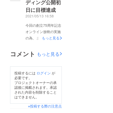
ディング公開初
果を出すことができま
日に目標達成
した！本当にコマッス
ンニダ！皆様の気持ち
2021/05/13 16:58
のこもった６月１５日
今回の創立75周年記念
から放映される「우리
オンライン放映の実施
학교 푸른 나무야」を
の為、また、本イベン
もっと見る
こうご期待くださ
トをより多くの方々に
い！ーーーーーーー以
ご覧いただく為に実施
コメント
下報告ーーーーーーー
もっと見る
したクラウドファン
支援者数：５２名支援
ディングが、なんと公
金額：７５５，０００
開初日に目標金額に達
円ーーーーーーーーー
投稿するには
ログイン
が
成いたしました。本当
必要です。
ーーーーーーーーーそ
にコマッスンニダ！！
プロジェクトオーナーの承
して引き続き横浜朝鮮
認後に掲載されます。承認
改めて同胞たちの底知
初級学校をご愛顧お願
された内容を削除すること
れぬ愛とウリハッキョ
はできません。
いいたします。横浜朝
の可能性を感じるとと
鮮初級学校公式
※投稿する際の注意点
もに、この結果に甘ん
Facebookページ