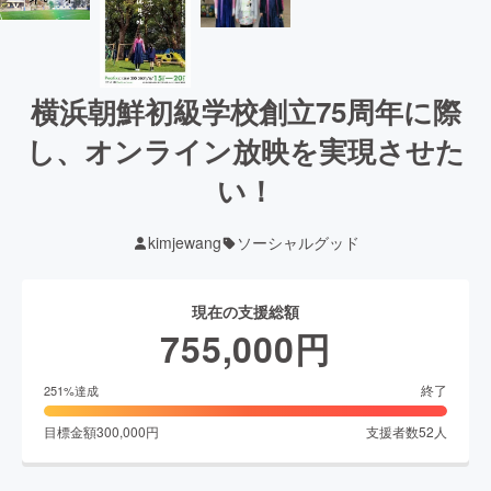
横浜朝鮮初級学校創立75周年に際
し、オンライン放映を実現させた
い！
kimjewang
ソーシャルグッド
現在の支援総額
755,000
円
終了
251
%達成
目標金額
300,000
円
支援者数
52
人