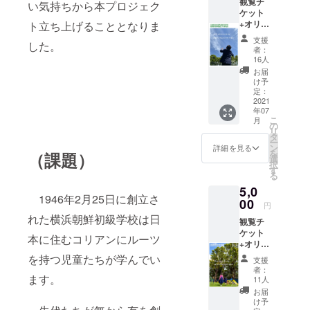
観覧チ
い気持ちから本プロジェク
ケット
+オリジ
ト立ち上げることとなりま
ナルポ
支援
した。
スト
者：
カード2
16人
枚 オン
お届
ライン
け予
放映観
定：
覧チ
2021
年07
ケット
こ
月
に横浜
の
リ
ウリ
タ
ー
ハッ
ン
詳細を見る
を
（課題）
キョ特
選
択
製のオ
す
る
リジナ
5,0
ルポス
1946年2月25日に創立さ
トカー
00
円
ドを2枚
れた横浜朝鮮初級学校は日
観覧チ
ご提供
ケット
いたし
本に住むコリアンにルーツ
+オリジ
ます。
ナルポ
＊ポス
を持つ児童たちが学んでい
支援
スト
トカー
者：
カード3
ます。
ドは全3
11人
枚+75周
種類の
お届
年記念
中から
け予
オリジ