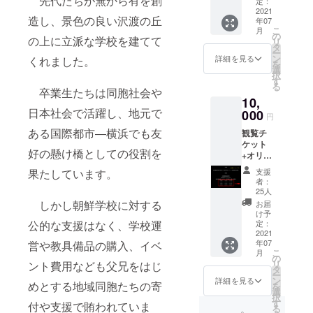
先代たちが無から有を創
ランダ
定：
ナル
2021
ム発送
造し、景色の良い沢渡の丘
年07
グッズ
になり
こ
月
オンラ
ますの
の
の上に立派な学校を建てて
リ
イン放
で、予
タ
ー
映観覧
めご了
ン
詳細を見る
くれました。
を
チケッ
承下さ
選
択
トと横
い。
す
る
浜ウリ
卒業生たちは同胞社会や
10,
ハッ
日本社会で活躍し、地元で
キョ特
000
円
製のオ
ある国際都市―横浜でも友
観覧チ
リジナ
ケット
ルポス
好の懸け橋としての役割を
+オリジ
トカー
ナルポ
ド3種類
支援
果たしています。
スト
全て、
者：
カード3
また75
25人
枚+75周
周年を
しかし朝鮮学校に対する
お届
年記念
記念し
け予
オリジ
て製作
定：
公的な支援はなく、学校運
ナル
2021
するオ
年07
営や教具備品の購入、イベ
グッズ
リジナ
こ
月
+オンラ
ルグッ
の
リ
ント費用なども父兄をはじ
イン放
ズを1つ
タ
ー
映エン
ご提供
ン
詳細を見る
めとする地域同胞たちの寄
を
ディン
いたし
選
択
グクレ
ます。
す
付や支援で賄われていま
る
ジット