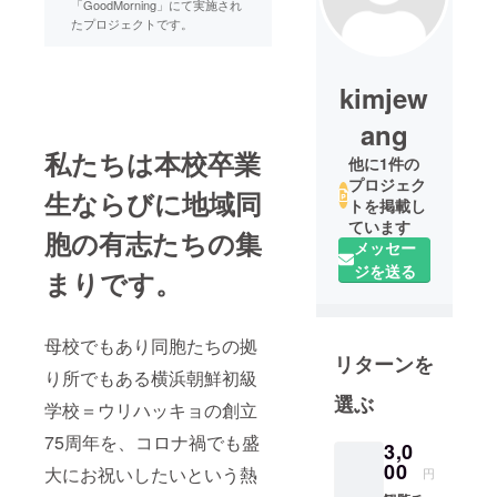
「GoodMorning」にて実施され
たプロジェクトです。
kimjew
ang
私たちは本校卒業
他に1件の
プロジェク
生ならびに地域同
トを掲載し
ています
胞の有志たちの集
メッセー
ジを送る
まりです。
母校でもあり同胞たちの拠
リターンを
り所でもある横浜朝鮮初級
選ぶ
学校＝ウリハッキョの創立
75周年を、コロナ禍でも盛
3,0
00
大にお祝いしたいという熱
円