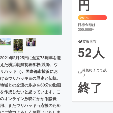
円
まちづくり・地域活性化
251%
目標金額は
CAMPFIRE for Social Good
CAMPFIRE Creation
300,000円
CAMPFIREふるさと納税
machi-ya
コミュニティ
支援者数
52
人
2021年2月25日に創立75周年を迎
えた横浜朝鮮初級学校(以降、ウ
募集終了まで残
リハッキョ)。国際都市横浜にお
り
けるウリハッキョの歴史と伝統、
終了
地域との交流の歩みを60分の動画
を作成したいと思っています。こ
のオンライン放映にかかる諸費
用、またウリハッキョ応援のため
にご協力よろしくお願いいたしま