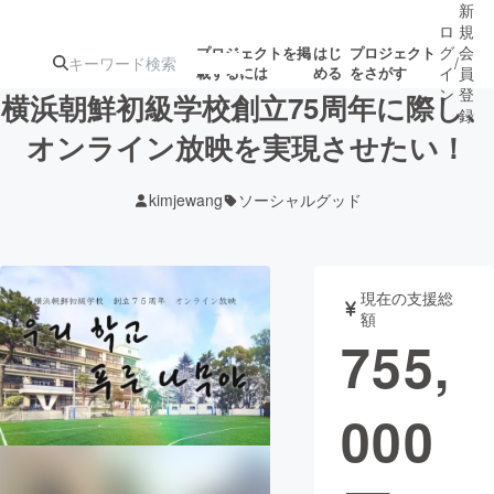
新
ロ
規
グ
会
プロジェクトを掲
はじ
プロジェクト
/
載するには
める
をさがす
イ
員
ン
登
横浜朝鮮初級学校創立75周年に際し、
録
オンライン放映を実現させたい！
人気のプロ
注目のリ
注目の新着プロ
募集終了が近いプ
もうすぐ公開
kimjewang
ソーシャルグッド
ジェクト
ターン
ジェクト
ロジェクト
されます
アート・写真
音楽
現在の支援総
額
755,
テクノロジー・ガジェット
ゲーム・サ
000
映像・映画
書籍・雑誌
ビジネス・起業
チャレンジ