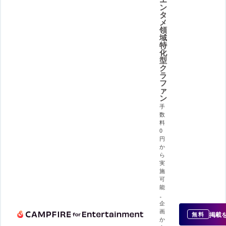
ン
タ
メ
領
域
特
化
型
ク
ラ
フ
ァ
ン
手
数
料
0
円
か
ら
実
施
可
能
。
企
画
掲載
無料
か