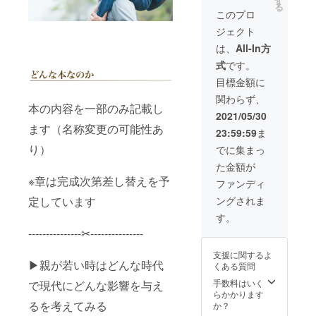
す
は綺麗
すれば
紙を直
分の手
る
回ご確
の手紙
者とし
ではあ
このプロ
大量に
筆しま
紙を直
認まで
全員分
てあな
りませ
作るこ
す！
筆しま
ジェクト
期間は
を直筆
たのお
んので
とがで
（CAM
す！
10日間
でお渡
名前
ご了承
は、
All-In方
きます
PFIRE
（CAM
ほど頂
ししま
（備考
くださ
が、お
より事
PFIRE
式
です。
きま
す。※全
欄に表
い！) ま
一人お
前にお
より事
す。修
員分の
記した
た、書
目標金額に
一人
知らせ
前にお
正は1回
手紙を
いお名
いてい
ちゃん
しま
知らせ
関わらず、
対応さ
ライブ
前をご
る様子
とお礼
す）
本の内容を一部のみ記載し
しま
せて頂
配信で
入力く
をライ
2021/05/30
をした
チャレ
す）
きま
直筆し
ださ
ブ配信
いので
ます（名称変更の可能性あ
ンジが
チャレ
23:59:59
ま
す。
ます。
い）を
でもお
直接お
終了次
ンジが
(youtub
※応援頂
掲載さ
り）
見せい
でに集まっ
名前入
第、完
終了次
eの限定
いた方
せてい
たしま
り（応
成書籍
第、完
た金額が
公開に
には完
ただき
す。絶
援者の
と感謝
成書籍
て確認
成書籍
※章は完成次第差し替えを予
ます。
対全員
ファンディ
任意の
の手紙
と感謝
頂きま
と、感
※手紙は
分の手
名前）
を添え
の手紙
ングされま
定しています
す) ⑤修
謝の手
コピー
紙を直
で手紙
て順次
を添え
正があ
紙を直
すれば
筆しま
す。
を書か
お届け
て順次
れば指
筆でお
大量に
す！
せてい
しま
お届け
---------------✂︎---------------
定内容
送りし
作るこ
（CAM
ただき
す。
しま
で修正
ます。
とがで
PFIRE
ます(字
す。
支援に関するよ
致しま
※巻末に
きます
より事
は綺麗
▶︎親が若い時はどんな時代
くある質問
す。 修
あなた
が、お
前にお
ではあ
正がな
の
一人お
手数料はいく
知らせ
で現代にどんな影響を与え
りませ
ければ
【夢】
一人
らかかります
しま
んので
完成版
を掲載
るを考えてみる
ちゃん
か？
す）
ご了承
の動画
させて
とお礼