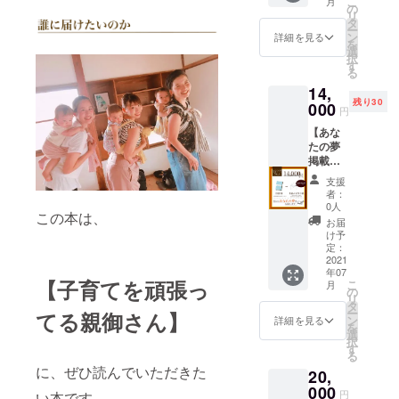
こ
成書籍
月
お礼の
成書籍
の
せてい
JY 動画
任意の
の手紙
リ
と感謝
手紙全
と、感
タ
ただき
作成の
名前）
を添え
ー
の手紙
員分を
謝の手
ン
ます(字
詳細を見る
流れ: ①
で手紙
て順次
を
を添え
直筆で
紙を直
選
は綺麗
クラ
を書か
お届け
択
て順次
お渡し
筆でお
す
ではあ
ファン
せてい
しま
る
お届け
しま
送りし
りませ
終了後
ただき
す。
しま
14,
す。※全
ます。
んので
にこち
ます(字
す。
残り30
員分の
000
※巻末に
ご了承
らから
円
は綺麗
手紙を
あなた
くださ
ご連絡
ではあ
【あな
ライブ
の
い！) ま
を差し
りませ
たの夢
配信で
【夢】
た、書
上げま
んので
掲載
直筆し
を掲載
いてい
すの
ご了承
コー
ます。
させて
る様子
で、
支援
くださ
ス】 ▶︎
※応援頂
いただ
をライ
者：
メール
い！) ま
書籍5冊
いた方
きま
0人
ブ配信
アドレ
た、書
この本は、
▶︎あな
には完
す。
でもお
お届
スを必
いてい
たの夢
成書籍
（備考
け予
見せい
ずご入
る様子
を掲載
と、感
定：
欄にあ
たしま
力くだ
をライ
します
2021
謝の手
なたの
す。絶
さい。
ブ配信
年07
（あな
紙を直
「夢」
対全員
(クラ
【
子育てを頑張っ
でもお
こ
月
たの任
筆でお
の
と「表
分の手
ファン
見せい
リ
意のお
送りし
タ
記した
紙を直
終了直
たしま
ー
てる親御さん】
名前入
ます。
ン
いお名
詳細を見る
筆しま
後はバ
す。絶
を
り） ▶︎
※巻末に
選
前」を
す！
タバタ
対全員
択
お礼の
ご支援
す
ご入力
（CAM
してい
分の手
る
手紙全
者とし
くださ
PFIRE
る可能
紙を直
に、ぜひ読んでいただきた
20,
員分を
てあな
い）
より事
性があ
筆しま
直筆で
000
たのお
公序良
前にお
円
ります
い本です。
す！