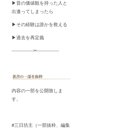
▶︎昔の価値観を持った人と
りませ
んので
出逢ってしまったら
ご了承
くださ
い！) ま
▶︎その経験は誰かを救える
た、書
いてい
る様子
▶︎過去を再定義
をライ
ブ配信
---------------✂︎---------------
でもお
見せい
たしま
す。絶
対全員
分の手
紙を直
筆しま
す！
内容の一部を公開致しま
（CAM
PFIRE
す。
より事
前にお
知らせ
しま
す）
#三日坊主（一部抜粋、編集
チャレ
ンジが