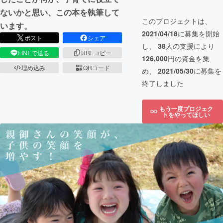
ないかと思い、この本を執筆して
このプロジェクトは、
います。
2021/04/18
に募集を開始
ポスト
シェア
し、
38
人の支援により
LINEで送る
URLコピー
126,000
円の資金を集
埋め込み
QRコード
め、
2021/05/30
に募集を
終了しました
もう一度プロジェク
トをやってほしい