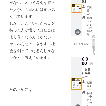
返し
の方法
がない、という考えを持っ
欄に表
いてい
コー
として
記した
る様子
支援
た人がこの日本には多い気
ス】 ▶︎
動画を
いお名
をライ
者：
書籍3冊
使うの
前をご
0人
ブ配信
がしています。
▶︎お礼
はわか
入力く
でもお
お届
の手紙
るけど
ださ
け予
見せい
しかし、こういった考えを
全員分
どんな
定：
い）を
たしま
を直筆
2021
動画が
掲載さ
す。絶
持った人が増えれば社会は
年07
でお渡
いいか
せてい
対全員
こ
月
ししま
わから
の
より良くなるんじゃない
ただき
分の手
リ
す。※全
ない。
タ
ます。
紙を直
ー
員分の
か。みんなで生きやすい社
編集大
ン
※手紙は
詳細を見る
筆しま
を
手紙を
変そ
選
コピー
す！
択
会を創っていけるんじゃな
ライブ
う。時
す
すれば
（CAM
る
配信で
間かか
大量に
PFIRE
いかと、考えています。
6,0
直筆し
る？ 大
作るこ
より事
ます。
00
丈夫で
とがで
前にお
円
※応援頂
す！ご
きます
知らせ
【お名
いた方
用意頂
が、お
しま
前掲載
には完
くの
一人お
す）
コー
成書籍
は、伝
一人
チャレ
ス】 ▶︎
と、感
えたい
ちゃん
ンジが
支援
書籍2冊
謝の手
「文
とお礼
者：
終了次
▶︎巻末
紙を直
そのためには、
章」の
0人
をした
第、完
にあな
筆でお
み！夏
いので
お届
成書籍
たのお
送りし
に向け
け予
直接お
と感謝
名前記
ます。
定：
て、短
名前入
の手紙
載（任
2021
※手紙は
尺動画
り（応
を添え