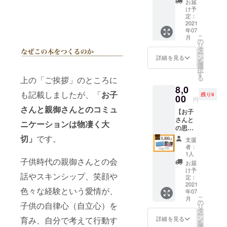
す。
いので
お届
成書籍
ので、7
たの夢
成書籍
（備考
け予
直接お
と感謝
月のご
を掲載
と、感
定：
欄にあ
名前入
の手紙
連絡を
します
2021
謝の手
なたの
り（応
を添え
予定し
年07
（あな
紙を直
「夢」
援者の
て順次
ていま
こ
月
たの任
筆でお
の
と「表
任意の
お届け
す) (ま
リ
意のお
送りし
タ
記した
名前）
しま
た、ご
ー
名前入
ます。
ン
いお名
詳細を見る
で手紙
す。
支援を
を
り） ▶︎
※巻末に
選
前」を
を書か
いただ
択
お礼の
ご支援
す
ご入力
せてい
いた順
る
上の「ご挨拶」のところに
手紙全
者とし
くださ
ただき
番に制
8,0
員分を
てあな
い）
ます(字
作いた
も記載しましたが、「
お子
残り9
直筆で
00
たのお
公序良
は綺麗
円
します)
お渡し
名前
俗、ま
ではあ
さんと親御さんとのコミュ
②メー
【お子
しま
（備考
たは誹
りませ
ルに
さんと
す。※全
欄に表
謗中傷
ニケーションは物凄く大
んので
て、挿
の思い
員分の
記した
に該当
ご了承
入する
出動画
手紙を
切」
です。
いお名
するか
くださ
支援
文章を
を制作
ライブ
前をご
どうか
者：
い！) ま
お伺い
しま
配信で
入力く
1人
は
た、書
しま
す！】
子供時代の親御さんとの会
直筆し
ださ
チェッ
お届
いてい
す。 ③
▶︎思い
ます。
い）を
け予
クさせ
る様子
編集を
話やスキンシップ、笑顔や
出動画
※応援頂
定：
掲載さ
て頂き
をライ
開始し
大切な
2021
いた方
せてい
ますの
ブ配信
色々な経験という愛情が、
ます。
年07
お子さ
には完
ただき
でご了
でもお
こ
初回ご
月
んとの
成書籍
の
ます。
承くだ
子供の自律心（自立心）を
見せい
リ
確認ま
思い出
と、感
タ
※手紙は
さい。
たしま
ー
で期間
を、写
謝の手
ン
コピー
育み、自分で考えて行動す
詳細を見る
※手紙は
す。絶
を
は1週間
真と動
紙を直
選
すれば