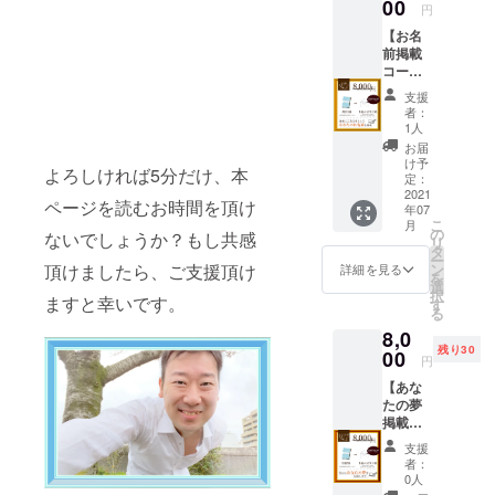
を直筆
00
てあな
ご了承
7ys 動
円
す！
でお渡
たのお
くださ
画作成
（CAM
【お名
ししま
名前
い！) ま
の流れ
PFIRE
前掲載
す。※全
（備考
た、書
①クラ
より事
コー
員分の
欄に表
いてい
ファン
前にお
ス】 ▶︎
手紙を
記した
る様子
終了後
支援
知らせ
書籍3冊
ライブ
いお名
をライ
者：
にこち
しま
▶︎巻末
配信で
前をご
1人
ブ配信
らから
す）
にお名
直筆し
入力く
でもお
お届
ご連絡
チャレ
前記載
ます。
ださ
け予
見せい
を差し
ンジが
よろしければ5分だけ、本
（任意
※応援頂
定：
い）を
たしま
上げま
終了次
の名
2021
いた方
掲載さ
す。絶
すの
ページを読むお時間を頂け
第、完
年07
前） ▶︎
には完
せてい
対全員
で、
成書籍
こ
月
お礼の
成書籍
の
ただき
分の手
ないでしょうか？もし共感
メール
と感謝
リ
手紙全
と、感
タ
ます。
紙を直
アドレ
の手紙
ー
員分を
謝の手
ン
頂けましたら、ご支援頂け
※手紙は
詳細を見る
筆しま
スを必
を添え
を
直筆で
紙を直
選
コピー
す！
ずご入
て順次
択
お渡し
ますと幸いです。
筆でお
す
すれば
（CAM
力くだ
お届け
る
しま
送りし
大量に
PFIRE
さい。
しま
8,0
す。※全
ます。
作るこ
より事
(クラ
す。
残り30
員分の
00
※巻末に
とがで
前にお
円
ファン
手紙を
あなた
きます
知らせ
終了直
【あな
ライブ
の
が、お
しま
後はバ
たの夢
配信で
【夢】
一人お
す）
タバタ
掲載
直筆し
を掲載
一人
チャレ
してい
コー
ます。
させて
ちゃん
ンジが
支援
る可能
ス】 ▶︎
※応援頂
いただ
とお礼
者：
終了次
性があ
書籍2冊
いた方
きま
0人
をした
第、完
ります
▶︎あな
には完