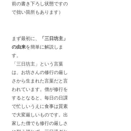
前の書き下ろし状態ですの
終了次
第、完
で拙い箇所もあります）
成書籍
と感謝
の手紙
を添え
て順次
お届け
まず最初に、
「三日坊主」
しま
の由来
を簡単に解説しま
す。
す。
「三日坊主」という言葉
は、お坊さんの修行の厳し
さから生まれた言葉だと言
われています。僧が修行を
するとなると、毎日の日課
で忙しいうえに食事は質素
で大変厳しいものです。出
家した僧でも修行の厳しさ