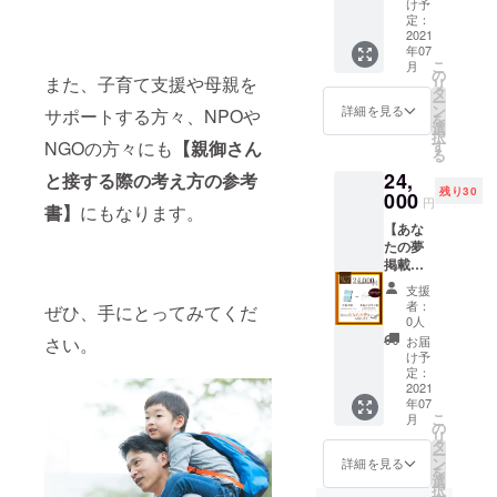
筆でお
（備考
け予
名前入
直接お
(1〜2回
載（任
送りし
定：
欄にあ
り（応
名前入
を予
意の名
2021
ます。
なたの
援者の
り（応
定、1回
年07
前） ▶︎
※手紙は
「夢」
任意の
援者の
こ
の打ち
月
お礼の
コピー
の
と「表
名前）
任意の
また、子育て支援や母親を
リ
合わせ
手紙全
すれば
タ
記した
で手紙
名前）
ー
は大体
員分を
大量に
ン
いお名
詳細を見る
を書か
サポートする方々、NPOや
で手紙
を
30分〜1
直筆で
作るこ
選
前」を
せてい
を書か
択
時間程
お渡し
とがで
す
NGOの方々にも
【親御さん
ご入力
ただき
せてい
る
度) ③お
しま
きます
くださ
ます(字
ただき
写真の
24,
す。※全
と接する際の考え方の参考
が、お
い）
は綺麗
ます(字
データ
残り30
員分の
000
一人お
公序良
ではあ
円
は綺麗
と文章
書】
にもなります。
手紙を
一人
俗、ま
りませ
ではあ
を指定
【あな
ライブ
ちゃん
たは誹
んので
りませ
のメー
たの夢
配信で
とお礼
謗中傷
ご了承
んので
ルアド
掲載
直筆し
をした
に該当
くださ
ご了承
レスま
コー
ます。
いので
するか
い！) ま
支援
くださ
でお送
ス】 ▶︎
※応援頂
直接お
どうか
者：
た、書
ぜひ、手にとってみてくだ
い！) ま
りくだ
書籍10
いた方
名前入
0人
は
いてい
た、書
さい。
冊 ▶︎あ
には完
り（応
チェッ
お届
さい。
る様子
いてい
(方法は
なたの
成書籍
援者の
け予
クさせ
をライ
る様子
打ち合
夢を掲
と、感
定：
任意の
て頂き
ブ配信
をライ
わせ時
載しま
2021
謝の手
名前）
ますの
でもお
ブ配信
にお伝
年07
す（あ
紙を直
で手紙
でご了
見せい
でもお
こ
月
えしま
なたの
筆でお
の
を書か
承くだ
たしま
見せい
リ
す) ④編
任意の
送りし
タ
せてい
さい。
す。絶
たしま
ー
集を開
お名前
ます。
ン
ただき
詳細を見る
※手紙は
対全員
す。絶
を
始しま
入り）
※巻末に
選
ます(字
コピー
分の手
対全員
択
す。初
▶︎お礼
ご支援