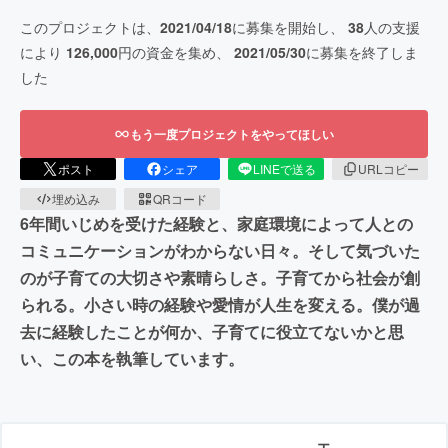
このプロジェクトは、
2021/04/18
に募集を開始し、
38
人の支援
により
126,000
円の資金を集め、
2021/05/30
に募集を終了しま
した
もう一度プロジェクトをやってほしい
ポスト
シェア
LINEで送る
URLコピー
埋め込み
QRコード
6年間いじめを受けた経験と、家庭環境によって人との
コミュニケーションがわからない日々。そして気づいた
のが子育ての大切さや素晴らしさ。子育てから社会が創
られる。小さい時の経験や愛情が人生を変える。僕が過
去に経験したことが何か、子育てに役立てないかと思
い、この本を執筆しています。
エ