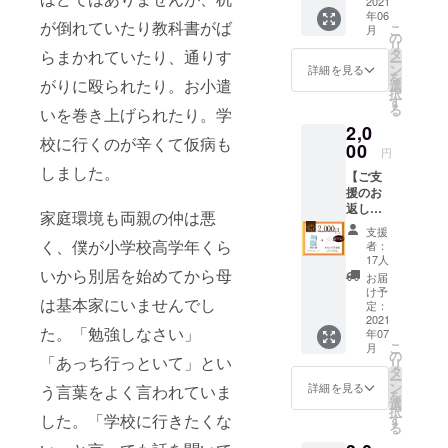
指定し
2021
年06
てご支
ンタメ研究
が倒れていたり教科書がば
こ
月
援いた
の
所サロンメ
リ
だくこ
タ
らまかれていたり、通りす
ー
ンバー
とがで
ン
詳細を見る
を
きます
がりに殴られたり。お小遣
@salonguss
選
択
※※ 感謝
す
an
る
いを巻き上げられたり。学
の気持
2,0
ちを込
校に行くのが辛くて仮病も
めて
00
円
メール
しました。
【ご支
をお返
援のお
ししま
返し
す。 誰
家庭環境も両親の仲は悪
コー
もが未
支援
ス】 ▶︎
来を肯
く、僕が小学校高学年くら
者：
書籍１
定的に
17人
冊 ▶︎お
いから別居を始めてから母
捉えら
お届
礼の手
れると
け予
は基本家にいませんでし
紙全員
信じ、
定：
分を直
2021
この本
た。「勉強しなさい」
年07
筆でお
を一人
こ
月
渡しし
でも多
の
「あっち行っといて」とい
リ
ます。※
くの方
タ
ー
全員分
に届け
ン
詳細を見る
う言葉をよく言われていま
を
の手紙
ます。
選
択
をライ
チャレ
した。「学校に行きたくな
す
る
ブ配信
ンジが
で直筆