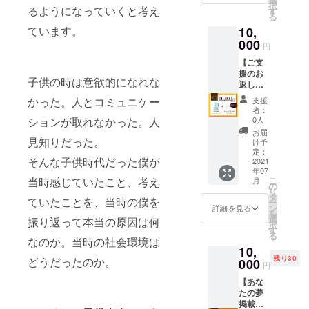
コピー
対全員
択
ほど頂
画を織
るようになっていくと考え
筆でお
す
大量に
すれば
分の手
る
きま
り交ぜ
送りし
作るこ
大量に
紙を直
す。修
ています。
10,
た作品
ます。
とがで
作るこ
筆しま
正は1回
に仕上
000
※巻末に
きます
とがで
円
す！
対応さ
げま
あなた
が、お
きます
（CAM
せて頂
【ご支
す。お
の
一人お
が、お
PFIRE
きま
援のお
持ちの
【夢】
一人
一人お
より事
子供の時は意欲的になれな
す。
返し
【写真
を掲載
ちゃん
一人
前にお
(youtub
コー
のデー
させて
とお礼
かった。人とコミュニケー
ちゃん
支援
知らせ
eの限定
ス】 ▶︎
タを5〜
いただ
をした
者：
とお礼
しま
公開に
書籍5冊
10枚
きま
0人
ションが取れなかった。人
いので
をした
す）
て確認
▶︎お礼
程】と
す。
直接お
お届
いので
チャレ
頂きま
の手紙
見知りだった。
【動画
（備考
け予
名前入
直接お
ンジが
す) ⑤文
全員分
データ
定：
欄にあ
り（応
名前入
終了次
章の修
そんな子供時代だった僕が
を直筆
2021
合計大
なたの
援者の
り（応
第、完
正があ
年07
でお渡
体30分
「夢」
任意の
援者の
成書籍
こ
当時感じていたこと、考え
月
れば修
ししま
以内】
の
と「表
名前）
任意の
と感謝
リ
正致し
す。※全
そして
タ
記した
で手紙
名前）
ていたことを、当時の僕を
の手紙
ー
ます。
員分の
【動画
ン
いお名
詳細を見る
を書か
で手紙
を添え
を
修正が
手紙を
内に載
選
前」を
振り返って本当の原因は何
せてい
を書か
て順次
択
なけれ
ライブ
せる文
す
ご入力
ただき
せてい
お届け
る
ば完成
配信で
章】を
なのか。当時の社会環境は
くださ
ます(字
ただき
しま
版の動
10,
直筆し
頂きま
い）
は綺麗
ます(字
す。
画をお
残り30
どうだったのか。
ます。
000
した
公序良
ではあ
円
は綺麗
送りい
※応援頂
ら、
俗、ま
りませ
ではあ
たしま
【あな
いた方
BGMを
たは誹
んので
りませ
す。 こ
たの夢
には完
載せて5
謗中傷
ご了承
んので
れにて
掲載
成書籍
分〜10
に該当
くださ