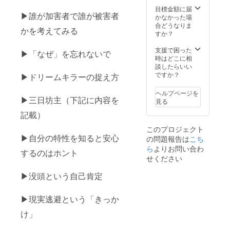
チャレ
くださ
をお送
いただ
をした
目標金額に届
ンジが
い！) ま
りいた
▶︎誰が加害者で誰が被害者
きま
いので
かなかった場
終了次
た、書
しま
す。
直接お
合どうなりま
第、完
いてい
かを考えてみる
す。 こ
（備考
名前入
すか？
成書籍
る様子
れにて
欄にあ
り（応
と感謝
をライ
納品完
なたの
援者の
支援で困った
の手紙
ブ配信
▶︎「なぜ」を忘れないで
了にな
「夢」
任意の
時はどこに相
を添え
でもお
りま
と「表
名前）
談したらいい
て順次
見せい
す。 こ
記した
で手紙
ですか？
お届け
▶︎ドリームキラーの捉え方
たしま
の動画
いお名
を書か
しま
す。絶
はSNS
前」を
せてい
す。
対全員
ヘルプページを
にも公
ご入力
ただき
▶︎三日坊主（下記に内容を
分の手
見る
開でき
くださ
ます(字
紙を直
るよう
記載）
い）
は綺麗
筆しま
著作権
公序良
ではあ
す！
このプロジェクト
に配慮
俗、ま
りませ
（CAM
▶︎自分の特性を知ると安心
した動
の問題報告は
こち
たは誹
んので
PFIRE
画に仕
謗中傷
ら
よりお問い合わ
ご了承
より事
するのはホント
上げま
に該当
くださ
せください
前にお
す。有
するか
い！) ま
知らせ
名アー
どうか
た、書
しま
▶︎没頭という自己肯定
ティス
は
いてい
す）
トの音
チェッ
る様子
チャレ
楽や権
クさせ
をライ
▶︎現実逃避という「きっか
ンジが
利が発
て頂き
ブ配信
終了次
生する
ますの
け」
でもお
第、完
写真・
でご了
見せい
成書籍
動画等
承くだ
たしま