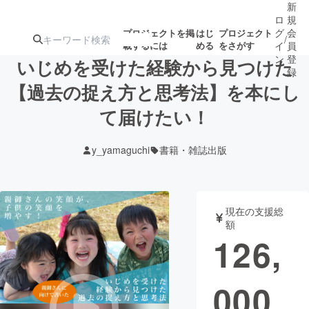
新
ロ
規
グ
会
プロジェクトを掲
はじ
プロジェクト
/
載するには
める
をさがす
イ
員
ン
登
いじめを受けた経験から見つけた
録
【過去の捉え方と思考法】を本にし
て届けたい！
人気のプロ
注目のリ
注目の新着プロ
募集終了が近いプ
もうすぐ公開
ジェクト
ターン
ジェクト
ロジェクト
されます
y_yamaguchi
書籍・雑誌出版
アート・写真
音楽
現在の支援総
テクノロジー・ガジェット
ゲーム・サ
額
126,
映像・映画
書籍・雑誌
000
ビジネス・起業
チャレンジ