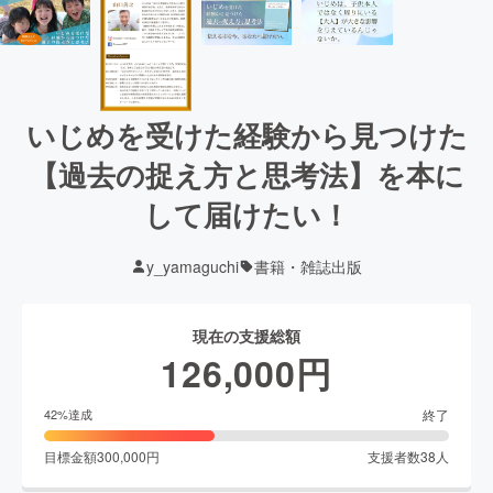
いじめを受けた経験から見つけた
【過去の捉え方と思考法】を本に
して届けたい！
y_yamaguchi
書籍・雑誌出版
現在の支援総額
126,000
円
終了
42
%達成
目標金額
300,000
円
支援者数
38
人