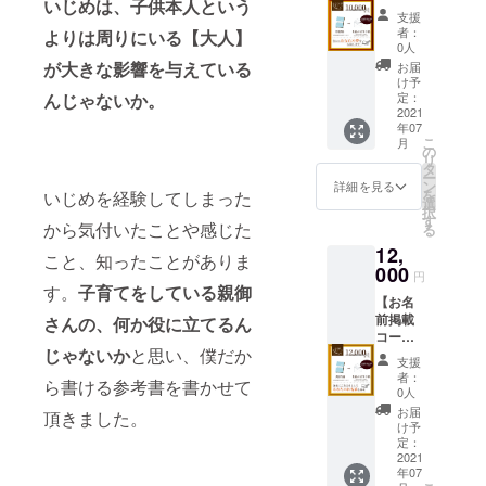
ご了承
いじめは、子供本人という
納品完
コー
と、感
分程度
するか
い！) ま
支援
くださ
了。 こ
ス】 ▶︎
謝の手
の作品
どうか
者：
た、書
よりは周りにいる【大人】
い！) ま
の動画
書籍3冊
紙を直
に仕上
0人
は
いてい
た、書
は著作
▶︎あな
筆でお
げま
が大きな影響を与えている
チェッ
お届
る様子
いてい
権に配
たの夢
送りし
す。今
け予
クさせ
をライ
る様子
慮した
を掲載
ます。
定：
んじゃないか。
しかな
て頂き
ブ配信
をライ
動画に
します
2021
※手紙は
い瞬間
ますの
でもお
ブ配信
年07
仕上げ
（あな
コピー
を作品
でご了
見せい
でもお
こ
月
ます。
たの任
すれば
の
にして
承くだ
たしま
見せい
リ
有名
意のお
大量に
タ
スマホ
さい。
す。絶
たしま
ー
アー
名前入
作るこ
ン
でいつ
詳細を見る
※手紙は
対全員
す。絶
を
いじめを経験してしまった
ティス
り） ▶︎
とがで
選
でもご
コピー
分の手
対全員
択
トの音
お礼の
きます
す
覧いた
すれば
紙を直
から気付いたことや感じた
分の手
る
楽や権
手紙全
が、お
だけま
大量に
筆しま
紙を直
12,
利が発
員分を
一人お
す。祖
作るこ
こと、知ったことがありま
す！
筆しま
生する
直筆で
000
一人
父母へ
とがで
円
（CAM
す！
動画等
お渡し
ちゃん
す。
子育てをしている親御
のプレ
きます
PFIRE
（CAM
【お名
は使用
しま
とお礼
ゼント
が、お
より事
PFIRE
前掲載
してい
す。※全
さんの、何か役に立てるん
をした
にもど
一人お
前にお
より事
コー
ません
員分の
いので
うぞ^ ^
一人
知らせ
前にお
じゃないか
と思い、僕だか
ス】 ▶︎
のでご
手紙を
直接お
サンプ
ちゃん
支援
しま
知らせ
書籍5冊
安心く
ライブ
名前入
ル動画
者：
とお礼
す）
しま
ら書ける参考書を書かせて
▶︎巻末
ださ
配信で
り（応
0人
はこち
をした
チャレ
す）
にお名
い。
直筆し
援者の
ら
お届
いので
頂きました。
ンジが
チャレ
前記載
ます。
任意の
け予
https://
直接お
終了次
ンジが
（任意
※応援頂
定：
名前）
youtu.b
名前入
第、完
終了次
の名
2021
いた方
で手紙
e/np1H
り（応
成書籍
第、完
年07
前） ▶︎
には完
を書か
WVZpE
援者の
と感謝