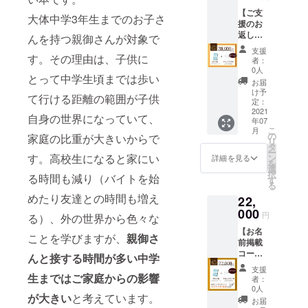
お渡し
名前
俗、ま
知らせ
ので、7
（CAM
【ご支
しま
（備考
たは誹
大体中学3年生までのお子さ
しま
月〜８
PFIRE
援のお
す。※全
欄に表
謗中傷
す）
月ごろ
より事
返し
員分の
記した
んを持つ親御さんが対象で
に該当
チャレ
のご連
前にお
コー
手紙を
いお名
するか
ンジが
支援
絡を予
知らせ
ス】 ▶︎
す。その理由は、子供に
ライブ
前をご
どうか
者：
終了次
定して
しま
書籍10
配信で
入力く
0人
は
第、完
います)
す）
とって中学生頃までは歩い
冊 ▶︎お
直筆し
ださ
チェッ
お届
成書籍
(また、
チャレ
礼の手
ます。
い）を
け予
クさせ
と感謝
支援者
て行ける距離の範囲が子供
ンジが
紙全員
※応援頂
定：
掲載さ
て頂き
の手紙
の人数
終了次
分を直
2021
いた方
せてい
ますの
を添え
自身の世界になっていて、
次第で
第、完
年07
筆でお
には完
ただき
でご了
て順次
はお待
こ
成書籍
月
渡しし
成書籍
の
ます。
家庭の比重が大きいからで
承くだ
お届け
ち頂く
リ
と感謝
ます。※
と、感
タ
※手紙は
さい。
しま
場合が
ー
の手紙
全員分
謝の手
す。高校生になると家にい
ン
コピー
詳細を見る
※手紙は
す。
ありま
を
を添え
の手紙
紙を直
選
すれば
コピー
すので
択
て順次
る時間も減り（バイトを始
をライ
筆でお
す
大量に
すれば
ご了承
る
お届け
ブ配信
送りし
作るこ
大量に
くださ
しま
めたり友達との時間も増え
22,
で直筆
ます。
とがで
作るこ
い) ②お
す。
しま
000
※巻末に
きます
とがで
円
る）、外の世界から色々な
電話、
す。 ※
あなた
が、お
きます
または
【お名
応援頂
の
一人お
が、お
ことを学びますが、
親御さ
zoomの
前掲載
いた方
【夢】
一人
一人お
ビデオ
コー
には完
を掲載
んと接する時間が多い中学
ちゃん
一人
通話で
ス】 ▶︎
成書籍
させて
とお礼
ちゃん
支援
お打ち
書籍10
と、感
生まではご家庭からの影響
いただ
をした
者：
とお礼
合わせ
冊 ▶︎巻
謝の手
きま
0人
いので
をした
を致し
が大きい
と考えています。
末にお
紙を直
す。
直接お
お届
いので
ます。
名前記