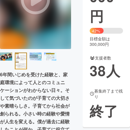
円
まちづくり・地域活性化
CAMPFIRE for Social Good
CAMPFIRE Creation
42%
CAMPFIREふるさと納税
machi-ya
コミュニティ
目標金額は
300,000円
支援者数
38
人
6年間いじめを受けた経験と、家
庭環境によって人とのコミュニ
ケーションがわからない日々。そ
募集終了まで残
り
して気づいたのが子育ての大切さ
終了
や素晴らしさ。子育てから社会が
創られる。小さい時の経験や愛情
が人生を変える。僕が過去に経験
したことが何か、子育てに役立て