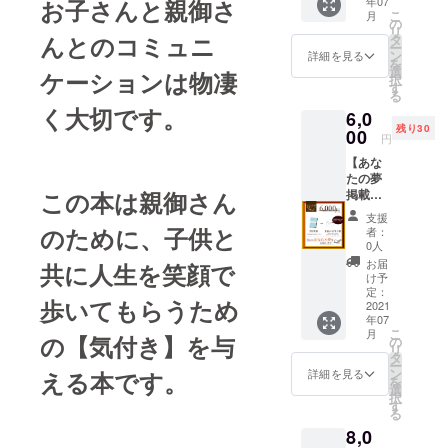
年07
お子さんと親御さ
意の名
コピー
で目を
援者の
て順次
こ
月
前） ▶︎
すれば
の
引く動
任意の
お届け
リ
お礼の
大量に
んとのコミュニ
タ
画を
名前）
しま
ー
手紙全
作るこ
ン
使って
詳細を見る
で手紙
す。
を
員分を
とがで
選
イベン
を書か
ケーションは物凄
択
直筆で
きます
す
トを成
せてい
る
お渡し
が、お
功させ
ただき
く大切です。
6,0
しま
一人お
ましょ
ます(字
残り30
す。※全
00
一人
う！ サ
は綺麗
円
員分の
ちゃん
ンプル
ではあ
【あな
手紙を
とお礼
動画は
りませ
たの夢
ライブ
をした
こちら
んので
掲載
この本は親御さん
配信で
いので
正方形
ご了承
コー
直筆し
直接お
Ver：
くださ
支援
ス】 ▶︎
ます。
名前入
のために、子供と
https://
者：
い！) ま
書籍１
※応援頂
り（応
0人
youtub
た、書
冊 ▶︎あ
いた方
援者の
e.com/s
お届
いてい
共に人生を笑顔で
なたの
には完
任意の
け予
horts/_f
る様子
夢を掲
成書籍
定：
名前）
YdH6C
をライ
歩いてもらうため
載しま
2021
と、感
で手紙
O_v0?
ブ配信
年07
す（あ
謝の手
を書か
feature
でもお
こ
月
なたの
の【気付き】を与
紙を直
の
せてい
=share
見せい
リ
任意の
筆でお
タ
ただき
ワイド
たしま
ー
お名前
送りし
ン
ます(字
詳細を見る
える本です。
ver：
す。絶
を
入り）
ます。
選
は綺麗
https://
対全員
択
▶︎お礼
※巻末に
す
ではあ
youtu.b
分の手
る
の手紙
ご支援
りませ
e/cpRp
紙を直
8,0
全員分
者とし
んので
Ub0-
筆しま