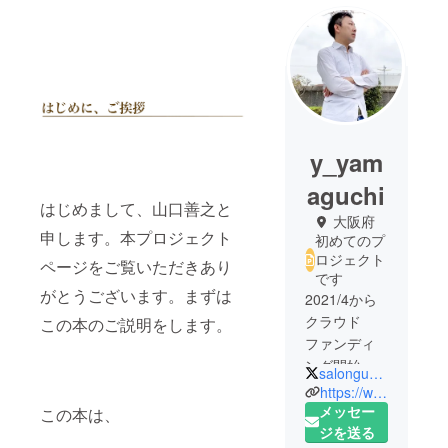
y_yam
aguchi
はじめまして、山口善之と
大阪府
申します。本プロジェクト
初めてのプ
ロジェクト
ページをご覧いただきあり
です
がとうございます。まずは
2021/4から
クラウド
この本のご説明をします。
ファンディ
ング開始。
salongussan
過去の辛い
https://www.facebook.com/gussan007/
体験で前を
メッセー
この本は、
向けない、
ジを送る