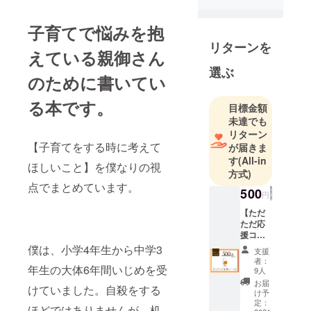
頑張りたい
人のための
子育てで悩みを抱
本【いじめ
リターンを
を受けた経
えている親御さん
験から見つ
選ぶ
のために書いてい
けた過去の
捉え方と思
る本です。
目標金額
考法】を届
未達でも
けます。
リターン
【子育てをする時に考えて
が届きま
➡️【いじめを
す
(All-in
ほしいこと】を僕なりの視
受けた経験
方式)
点でまとめています。
から見つけ
500
円
た過去の捉
【ただ
え方と思考
ただ応
法】執筆中
援コー
ス】 ※※
➡️映像制作は
僕は、小学4年生から中学3
支援
この
者：
約15年目(主
コース
年生の大体6年間いじめを受
9人
に編集がメ
は500円
お届
けていました。自殺をする
以上の
け予
イン)
金額を
定：
ほどではありませんが、机
➡️西野亮廣エ