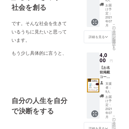
▶︎お礼
前」を
り（応
社会を創る
お届
の手紙
ご入力
援者の
け予
全員分
くださ
定：
任意の
を直筆
2021
い。 (書
名前）
年07
でお渡
籍に掲
です。そんな社会を生きて
で手紙
こ
月
ししま
載する
の
を書か
リ
いるうちに見たいと思って
す。※全
お名前
タ
せてい
ー
員分の
を掲載
ン
ただき
詳細を見る
を
います。
手紙を
したく
選
ます(字
択
ライブ
ない場
す
は綺麗
る
配信で
合はそ
ではあ
もう少し具体的に言うと、
4,0
直筆し
の旨を
りませ
ます。
00
備考欄
んので
円
※応援頂
に記載
ご了承
【お名
いた方
をお願
くださ
前掲載
には完
いしま
い！) ま
コー
成書籍
す) ※こ
た、書
ス】 ▶︎
と、感
ちらの
いてい
支援
書籍1冊
謝の手
プラン
る様子
者：
▶︎巻末
紙を直
には”書
9人
をライ
にあな
筆でお
籍”は付
ブ配信
お届
自分の人生を自分
たのお
送りし
きませ
け予
でもお
名前記
ます。
定：
ん。書
見せい
で決断をする
載（任
2021
※手紙は
籍をご
たしま
年07
意の名
コピー
希望の
す。絶
こ
月
前） ▶︎
すれば
の
方は書
対全員
リ
お礼の
大量に
タ
籍購入
分の手
ー
手紙全
作るこ
ン
のリ
詳細を見る
紙を直