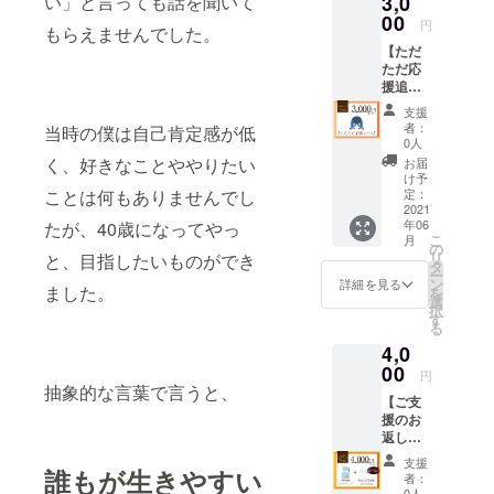
3,0
い」と言っても話を聞いて
終了次
しま
00
第、順
円
もらえませんでした。
す。 ※
次お送
【ただ
応援頂
りいた
ただ応
いた方
しま
援追加
には完
す。
プラ
成書籍
支援
ン!!】
と、感
者：
当時の僕は自己肯定感が低
▶︎感謝
謝の手
0人
の気持
紙を直
く、好きなことややりたい
お届
ちを込
筆でお
け予
めて
送りし
定：
ことは何もありませんでし
メール
2021
ます。
年06
たが、40歳になってやっ
をお返
※手紙は
こ
月
ししま
コピー
の
リ
と、目指したいものができ
す。 ▶︎
すれば
タ
ー
書籍に
大量に
ン
詳細を見る
ました。
を
応援者
作るこ
選
択
として
とがで
す
る
名前の
きます
4,0
掲載を
が、お
しま
00
一人お
円
す。 ※
一人
抽象的な言葉で言うと、
【ご支
備考欄
ちゃん
援のお
にあな
とお礼
返し
たの
をした
コー
「表記
いので
支援
ス】 ▶︎
誰もが生きやすい
したい
直接お
者：
書籍2冊
お名
名前入
0人