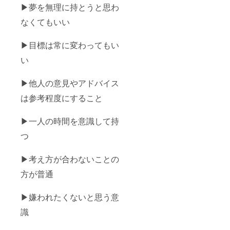
と感謝
▶︎夢を無理に持とうと思わ
は使用
さい。
す。絶
の手紙
してい
※手紙は
対全員
を添え
なくてもいい
ません
コピー
分の手
て順次
のでご
すれば
紙を直
お届け
安心く
大量に
筆しま
しま
▶︎目標は常に変わってもい
ださ
作るこ
す！
す。
い。
とがで
（CAM
い
きます
PFIRE
が、お
より事
一人お
▶︎他人の意見やアドバイス
前にお
一人
知らせ
は参考程度にすること
ちゃん
しま
とお礼
す）
をした
チャレ
▶︎一人の時間を意識して持
いので
ンジが
直接お
終了次
つ
名前入
第、完
り（応
成書籍
援者の
と感謝
▶︎考え方が合わないことの
任意の
の手紙
名前）
を添え
方が普通
で手紙
て順次
を書か
お届け
▶︎嫌われたくないと思う意
せてい
しま
ただき
す。
識
ます(字
は綺麗
ではあ