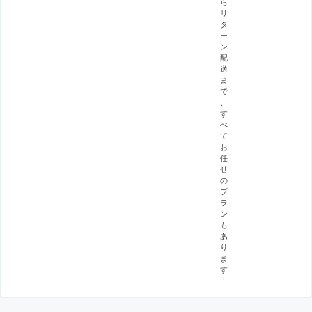
ら
リ
タ
ー
ン
配
送
ま
で
、
す
べ
て
お
任
せ
の
プ
ラ
ン
も
あ
り
ま
す
！