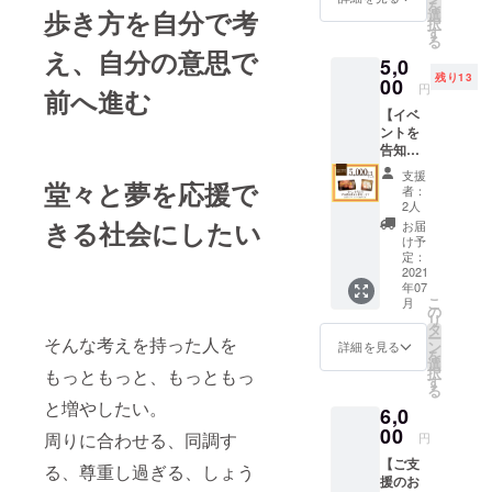
を
員分を
とがで
歩き方を自分で考
選
ターン
筆しま
択
直筆で
きます
す
をお願
す！
る
お渡し
が、お
いしま
（CAM
え、自分の意思で
5,0
しま
一人お
す。
PFIRE
残り13
す。※全
00
一人
チャレ
より事
円
前へ進む
員分の
ちゃん
ンジが
前にお
【イベ
手紙を
とお礼
終了次
知らせ
ントを
ライブ
をした
第、順
しま
告知す
配信で
いので
次お送
す）
るSNS
直筆し
直接お
りいた
チャレ
支援
用動画
堂々と夢を応援で
ます。
名前入
しま
者：
ンジが
を作成
※応援頂
り（応
2人
す。
終了次
しま
いた方
援者の
きる社会にしたい
お届
第、完
す！】
には完
任意の
け予
成書籍
▶︎SNS
成書籍
定：
名前）
と感謝
用動画
2021
と、感
で手紙
の手紙
年07
(正方
謝の手
を書か
を添え
こ
月
形・ワ
紙を直
の
せてい
て順次
リ
イドの2
筆でお
タ
ただき
お届け
ー
そんな考えを持った人を
パター
送りし
ン
ます(字
詳細を見る
しま
を
ン作成)
ます。
選
は綺麗
す。
択
もっともっと、もっともっ
イベン
※巻末に
す
ではあ
る
トを多
ご支援
りませ
と増やしたい。
6,0
くの
者とし
んので
方々に
00
てあな
ご了承
周りに合わせる、同調す
円
知って
たのお
くださ
【ご支
頂きた
名前
る、尊重し過ぎる、しょう
い！) ま
援のお
い。そ
（備考
た、書