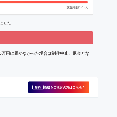
支援者数
175
人
ました
額90万円に届かなかった場合は制作中止、返金とな
掲載をご検討の方はこちら
無料