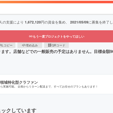
人の支援により
1,672,120
円の資金を集め、
2021/05/09
に募集を終了し
もう一度プロジェクトをやってほしい
RLコピー
埋め込み
QRコード
品となります。店舗などでの一般販売の予定はありません。目標金
領域特化型クラファン
から実施可能。 企画からリターン配送まで、すべてお任せのプランもあります！
ェックしています