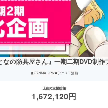
となの防具屋さん』一期二期DVD制作
GANMA_JPN
アニメ・漫画
現在の支援総額
1,672,120
円