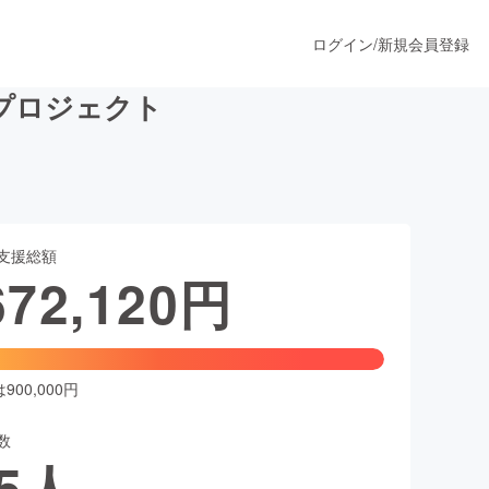
ログイン
/
新規会員登録
プロジェクト
うすぐ公開されます
支援総額
プロダクト
672,120
円
ファッション
スポーツ
00,000円
数
ア
ソーシャルグッド
5
人