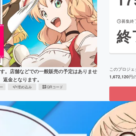
募集終
CAMPFIRE for Social Good
CAMPFIRE Creation
終
CAMPFIREふるさと納税
machi-ya
コミュニティ
このプロジェ
なります。店舗などでの一般販売の予定はありませ
1,672,120
円
、返金となります。
ピー
埋め込み
QRコード