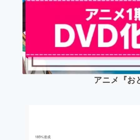
アニメ『お
185
%達成