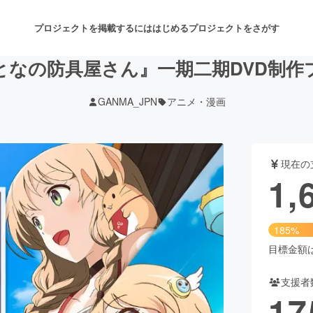
プロジェクトを掲載するには
はじめる
プロジェクトをさがす
となの防具屋さん』一期二期DVD制作
GANMA_JPN
アニメ・漫画
注目のリターン
注目の新着プロジェクト
募集終了が近いプロジェクト
も
現在の
音楽
舞台・パフォーマンス
1,
ゲーム・サービス開発
フード・飲食店
185%
書籍・雑誌出版
アニメ・漫画
目標金額は9
支援者
チャレンジ
ビューティー・ヘルスケ
17