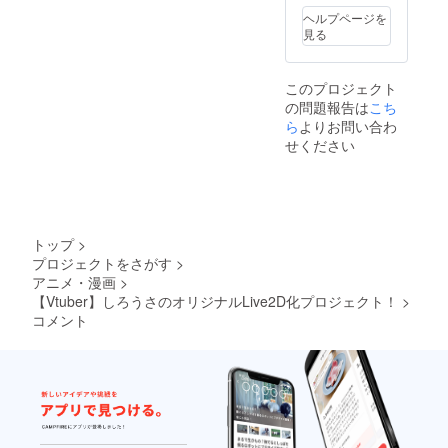
ヘルプページを
見る
このプロジェクト
の問題報告は
こち
ら
よりお問い合わ
せください
トップ
>
プロジェクトをさがす
>
アニメ・漫画
>
【Vtuber】しろうさのオリジナルLive2D化プロジェクト！
>
コメント