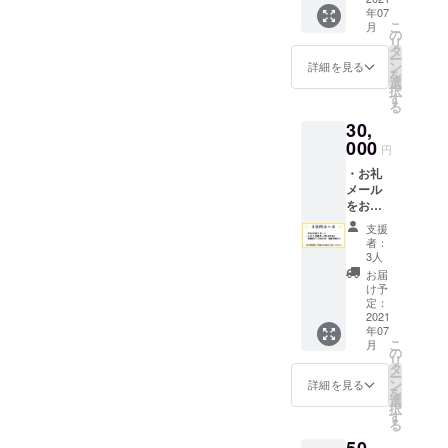
年07
ていた
こ
月
だきま
の
リ
す ・新
タ
ー
しいし
ン
詳細を見る
を
ろうさ
選
択
で、あ
す
る
なたの
30,
ために
お礼動
000
円
画をお
・お礼
送りし
メール
ます ・
をお送
しろう
りしま
さ初の
支援
す ・お
グッズ
者：
披露目
(アクリ
3人
配信で
ルキー
お届
お名前
ホル
け予
をお呼
ダー)を
定：
びさせ
2021
お送り
年07
ていた
します
こ
月
だきま
(必ず
の
リ
す ・新
備考欄
タ
ー
しいし
にご希
ン
詳細を見る
を
ろうさ
望のお
選
択
で、あ
名前を
す
る
なたの
ご記入
50,
ために
くださ