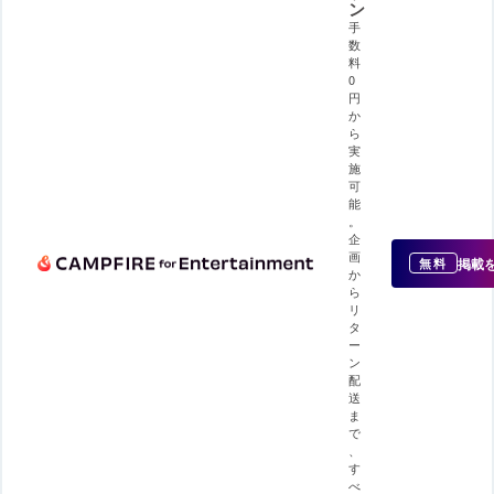
ン
手
数
料
0
円
か
ら
実
施
可
能
。
企
画
掲載
無料
か
ら
リ
タ
ー
ン
配
送
ま
で
、
す
べ