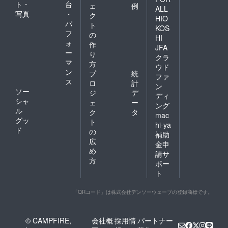
ト・
台
ェ
例
ALL
写真
・
ク
HIO
パ
ト
KOS
フ
の
HI
ォ
作
JFA
ー
り
クラ
マ
方
ウド
ン
プ
統
ファ
ス
ロ
計
ン
ソー
ジ
デ
ディ
シャ
ェ
ー
ング
ル
ク
タ
mac
グッ
ト
hi-ya
ド
の
補助
広
金申
め
請サ
方
ポー
ト
「QRコード」は株式会社デンソーウェーブの登録商標です。
© CAMPFIRE,
会社概
採用情
パートナー