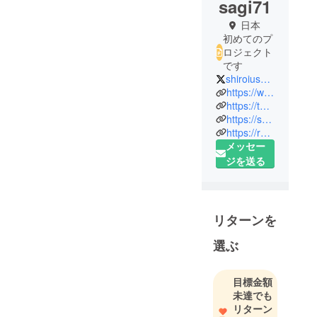
sagi71
日本
初めてのプ
ロジェクト
です
shiroiusagi71
https://www.youtube.com/channel/UCzeJMgeLpRCMLThdt54q8bw
https://twitter.com/shiroiusagi71
https://space.bilibili.com/1468481851
https://reality.app/profile/066e1320?adj_t=8ogcewh_z9yhix5
メッセー
ジを送る
リターンを
選ぶ
目標金額
未達でも
リターン