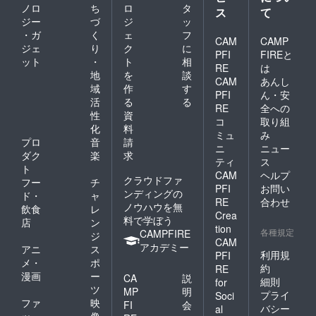
ノロ
ち
ロ
タ
ス
て
ジー
づ
ジ
ッ
・ガ
く
ェ
フ
CAM
CAMP
ジェ
り
ク
に
PFI
FIREと
ット
・
ト
相
RE
は
地
を
談
CAM
あんし
域
作
す
PFI
ん・安
活
る
る
RE
全への
性
資
コ
取り組
化
料
ミュ
み
プロ
音
請
ニ
ニュー
ダク
楽
求
ティ
ス
ト
CAM
ヘルプ
クラウドファ
フー
チ
PFI
お問い
ンディングの
ド・
ャ
RE
合わせ
ノウハウを無
飲食
レ
Crea
料で学ぼう
店
ン
tion
各種規定
CAMPFIRE
ジ
CAM
アカデミー
アニ
ス
利用規
PFI
メ・
ポ
約
RE
漫画
ー
CA
説
細則
for
ツ
MP
明
プライ
Soci
ファ
映
FI
会
バシー
al
ッ
像