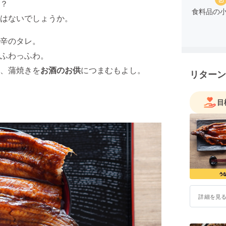
？
食料品の
はないでしょうか。
辛のタレ。
ふわっふわ。
、蒲焼きを
お酒のお供
につまむもよし。
リターン
目
詳細を見