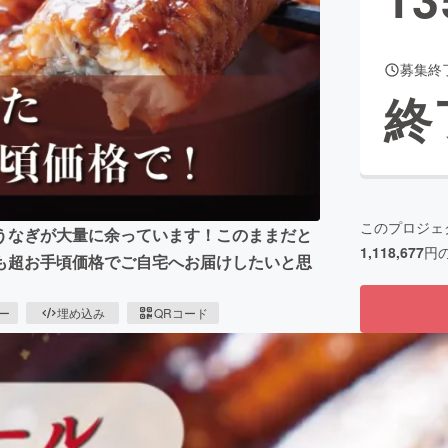
募集終
CAMPFIRE for Social Good
CAMPFIRE Creation
終
CAMPFIREふるさと納税
machi-ya
コミュニティ
このプロジェ
うなぎが大量に余っています！このままだと
1,118,677
円
も超お手頃価格でご自宅へお届けしたいと思
ピー
埋め込み
QRコード