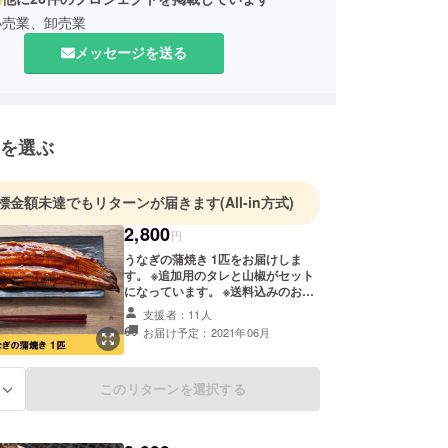
小売業、卸売業
メッセージを送る
を選ぶ
標金額未達でもリターンが届きます
(All-in方式)
2,800
円
うなぎの蒲焼き 1匹をお届けしま
す。 ※追加用のタレと山椒がセット
になっています。 ※送料込みのお値
段です。 ※配達時間指定がある場合
支援者：11人
は備考欄にお書きください。 （午前
お届け予定：2021年06月
中/14-16時/16-18時/18-20時/19-21
時から選択）
このリターンを選択する
る