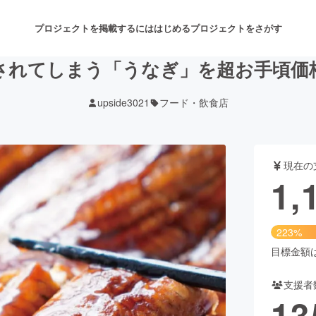
プロジェクトを掲載するには
はじめる
プロジェクトをさがす
されてしまう「うなぎ」を超お手頃価
upside3021
フード・飲食店
注目のリターン
注目の新着プロジェクト
募集終了が近いプロジェクト
も
現在の
音楽
舞台・パフォーマンス
1,
ゲーム・サービス開発
フード・飲食店
223%
書籍・雑誌出版
アニメ・漫画
目標金額は5
支援者
チャレンジ
ビューティー・ヘルスケ
13