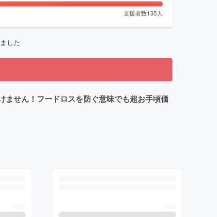
支援者数
135
人
ました
けません！フードロスを防ぐ意味でも超お手頃価