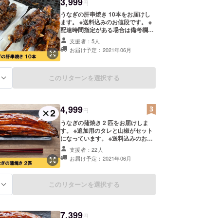
3,999
円
うなぎの肝串焼き 10本をお届けし
ます。 ※送料込みのお値段です。 ※
配達時間指定がある場合は備考欄に
お書きください。 （午前中/14-16
支援者：5人
時/16-18時/18-20時/19-21時から選
お届け予定：2021年06月
択）
このリターンを選択する
る
4,999
円
うなぎの蒲焼き 2 匹をお届けしま
す。 ※追加用のタレと山椒がセット
になっています。 ※送料込みのお値
段です。 ※配達時間指定がある場合
支援者：22人
は備考欄にお書きください。 （午前
お届け予定：2021年06月
中/14-16時/16-18時/18-20時/19-21
時から選択）
このリターンを選択する
る
7,399
円