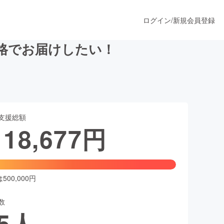
ログイン
/
新規会員登録
格でお届けしたい！
うすぐ公開されます
支援総額
プロダクト
118,677
円
ファッション
スポーツ
00,000円
数
ア
ソーシャルグッド
5
人