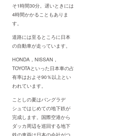
ず備考
そ1時間30分。遅いときには
欄にご
希望の
4時間かかることもありま
お名前
す。
（アル
ファ
ベッ
道路には至るところに日本
ト）を
ご記入
の自動車が走っています。
くださ
い ・会
計報告
HONDA，NISSAN，
及び活
動報告
TOYOTAといった日本車の占
有率はおよそ90％以上とい
われています。
ことしの夏はバングラデ
シュではじめての地下鉄が
完成します。国際空港から
ダッカ周辺を巡回する地下
鉄の車両は日本の会社がつ