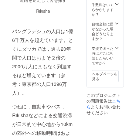
道路を逆走して客を探す
務局が
かじめ
手数料はいく
対応し
テーマ
らかかります
Rikisha
ます。
を設
か？
定，そ
のテー
目標金額に届
マに
かなかった場
バングラデシュの人口は1億
沿って
合どうなりま
受講生
すか？
6千万人を超えています。と
が質問
させて
くにダッカでは，過去20年
支援で困った
いただ
時はどこに相
間で人口はおよそ２倍の
きま
談したらいい
す。
ですか？
2000万人にまもなく到達す
テーマ
の設定
ヘルプページを
るほど増えています（参
までは
見る
日本事
考：東京都の人口1396万
務局が
対応し
人）。
このプロジェクト
ます。
の問題報告は
こち
・
Certific
つねに，自動車やバス，
ら
よりお問い合わ
ate of
せください
Rikishaなどによる交通渋滞
appreci
ation（
が日常的で中心地から10km
英文感
謝状）
の郊外への移動時間はおよ
＊必