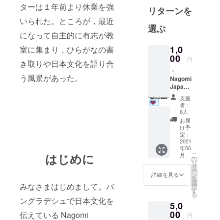
ダッカで日
ターは１年前より休業を強
リターンを
本語・文化
いられた。ところが，最近
の啓発活動
選ぶ
をしている
になって自主的に有志が教
日本語セン
1,0
室に集まり，ひらがなの書
ターの再興
00
円
き取りや日本文化を語り合
のお手伝い
・
う風景があった。
としてエン
Nagomi
Japane
トリーさせ
se
支援
ていただき
Langua
者：
ました。
ge
6人
Center
お届
CEO
け予
より感
定：
謝メー
2021
年06
ル ・会
こ
はじめに
月
計報告
の
リ
及び活
タ
ー
動報告
ン
詳細を見る
を
をEメー
選
みなさまはじめまして。バ
択
ルでお
す
る
知らせ
ングラデシュで日本文化を
5,0
しま
す。
00
伝えている Nagomi
円