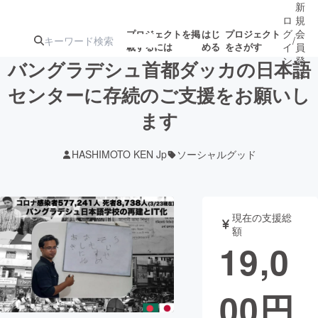
新
ロ
規
グ
会
プロジェクトを掲
はじ
プロジェクト
/
載するには
める
をさがす
イ
員
ン
登
バングラデシュ首都ダッカの日本語
録
センターに存続のご支援をお願いし
ます
人気のプロ
注目のリ
注目の新着プロ
募集終了が近いプ
もうすぐ公開
ジェクト
ターン
ジェクト
ロジェクト
されます
HASHIMOTO KEN Jp
ソーシャルグッド
アート・写真
音楽
現在の支援総
テクノロジー・ガジェット
ゲーム・サ
額
19,0
映像・映画
書籍・雑誌
00
円
ビジネス・起業
チャレンジ