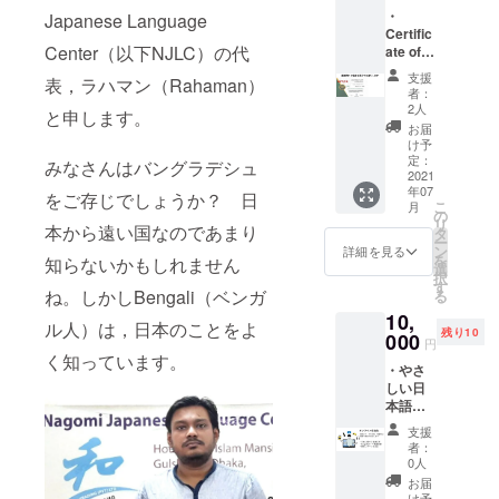
・
Japanese Language
Certific
Center（以下NJLC）の代
ate of
appreci
支援
表，ラハマン（Rahaman）
ation（
者：
英文感
2人
と申します。
謝状・
お届
紙）に
け予
お名前
定：
みなさんはバングラデシュ
を添え
2021
年07
てお送
をご存じでしょうか？ 日
こ
月
りしま
の
リ
す。
本から遠い国なのであまり
タ
ー
※必ず備
ン
詳細を見る
を
知らないかもしれません
考欄に
選
択
ご希望
す
ね。しかしBengali（ベンガ
る
のお名
10,
前をア
ル人）は，日本のことをよ
残り10
ルファ
000
円
ベット
く知っています。
・やさ
でご記
しい日
入くだ
本語で
さい ・
受講生
会計報
支援
とオン
告及び
者：
ライン
活動報
0人
交流会
告をE
お届
（30分
メール
け予