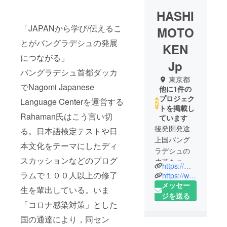
HASHI
「JAPANから学び/伝えるこ
MOTO
とがバングラデシュの発展
KEN
につながる」
Jp
バングラデシュ首都ダッカ
東京都
でNagomi Japanese
他に1件の
プロジェク
Language Centerを運営する
トを掲載し
Rahaman氏はこう言い切
ています
後発開発途
る。日本語検定テストや日
上国バング
本文化をテーマにしたディ
ラデシュの
スカッションなどのプログ
皮革をつ
https://moshi-leather.com
かったアイ
ラムで１００人以上の修了
https://www.gradle.co.jp
テムの新ブ
メッセー
生を輩出している。いま
ランドの準
ジを送る
「コロナ感染対策」とした
備をしてい
ます。首都
国の通達により，同セン