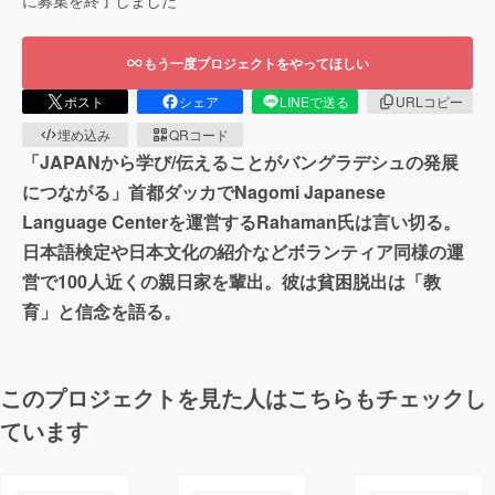
もう一度プロジェクトをやってほしい
ポスト
シェア
LINEで送る
URLコピー
埋め込み
QRコード
「JAPANから学び/伝えることがバングラデシュの発展
につながる」首都ダッカでNagomi Japanese
Language Centerを運営するRahaman氏は言い切る。
日本語検定や日本文化の紹介などボランティア同様の運
営で100人近くの親日家を輩出。彼は貧困脱出は「教
育」と信念を語る。
このプロジェクトを見た人はこちらもチェックし
ています