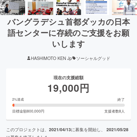
バングラデシュ首都ダッカの日本
語センターに存続のご支援をお願
いします
HASHIMOTO KEN Jp
ソーシャルグッド
現在の支援総額
19,000
円
終了
2
%達成
目標金額
800,000
円
支援者数
8
人
このプロジェクトは、
2021/04/13
に募集を開始し、
2021/05/28
に募集を終了しました