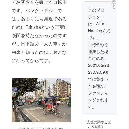
てお客さんを乗せる自転車
択
くださ
た講義
す
る
い ・会
（日本
このプロ
です。バングラデシュで
計報告
語）＋
ジェクト
及び活
折り紙
は，あまりにも身近である
動報告
または
は、All-or-
ためにRikishaという言葉に
をメー
カルタ
Nothing方式
ルでお
遊びな
疑問を持たなかったのです
知らせ
ど，集
です。
しま
合写真
が，日本語の「人力車」が
目標金額を
す。 ＊
撮影
あらか
（有効
達成した場
由来と知ったのは，おとな
じめ
期限：
合にのみ、
テーマ
2021年
になってからです。
を設
7月〜
2021/05/28
定，そ
2023年
23:59:59
ま
のテー
6月）
マに
＊交
でに集まっ
沿って
通費・
た金額が
受講生
滞在費
が質問
は自己
ファンディ
させて
負担で
ングされま
いただ
お願い
きま
しま
す。
す。
す。 ・
テーマ
オンラ
の設定
イン交
支援に関するよ
までは
流会
くある質問
日本事
＊あら