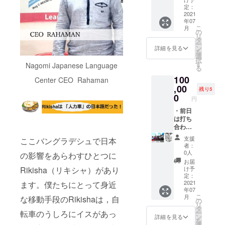
前後）
でお知
定：
＊期
2021
らせし
年07
限：
ます。
こ
月
2021年
の
リ
7月1
タ
ー
日〜
ン
詳細を見る
を
2022年
選
択
5月 ・
す
Nagomi Japanese Language
る
Certific
100
ate of
Center CEO Rahaman
appreci
,00
残り5
ation（
0
円
英文感
謝状）
・前日
お名前
は打ち
を添え
合わせ
てお送
とダッ
支援
ここバングラデシュで日本
りしま
カ周辺
者：
す。
散策
0人
の影響をあらわすひとつに
＊備考
（同行
お届
欄にご
者最大4
け予
Rikisha（リキシャ）があり
希望の
名） ・
定：
お名前
１日講
2021
ます。僕たちにとって身近
年07
（アル
師（日
こ
月
な移動手段のRikishaは，自
ファ
本の文
の
リ
ベッ
化など
タ
ー
転車のうしろにイスがあっ
ト）を
をテー
ン
詳細を見る
を
ご記入
マにし
選