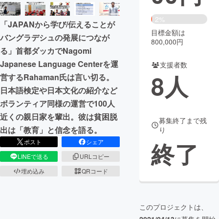
まちづくり・地域活性化
2%
「JAPANから学び/伝えることが
目標金額は
バングラデシュの発展につなが
800,000円
CAMPFIRE for Social Good
CAMPFIRE Creation
る」首都ダッカでNagomi
CAMPFIREふるさと納税
machi-ya
コミュニティ
Japanese Language Centerを運
支援者数
8
人
営するRahaman氏は言い切る。
日本語検定や日本文化の紹介など
ボランティア同様の運営で100人
近くの親日家を輩出。彼は貧困脱
募集終了まで残
出は「教育」と信念を語る。
り
終了
ポスト
シェア
LINEで送る
URLコピー
埋め込み
QRコード
このプロジェクトは、