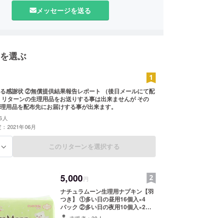
メッセージを送る
を選ぶ
る感謝状 ②無償提供結果報告レポート （後日メールにて配
その
理用品を配布先にお届けする事が出来ます。
6人
：2021年06月
このリターンを選択する
る
5,000
円
ナチュラムーン生理用ナプキン【羽
つき】 ①多い日の昼用16個入×4
パック ②多い日の夜用10個入×2
パック ③支援に対する感謝状 ④無