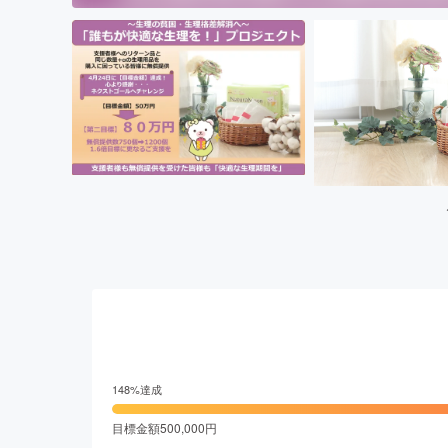
148
%達成
目標金額
500,000
円