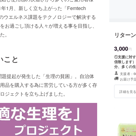
年1月、新しく立ち上がった「Femtech
有のウエルネス課題をテクノロジーで解決する
をお過ごし頂ける人々が増える事を目指し、
た。
リターン
3,000
円
いこと
①支援に対す
信致します） リターンの生理用品をお送りする事は出来ませんが 
分、多くの生
支援者：6
な問題提起が発生した「生理の貧困」。自治体
お届け予定
用品を購入する為に苦労している方が多く存
詳細を見
ロジェクトを立ち上げました。