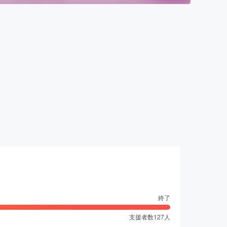
ト
終了
支援者数
127
人