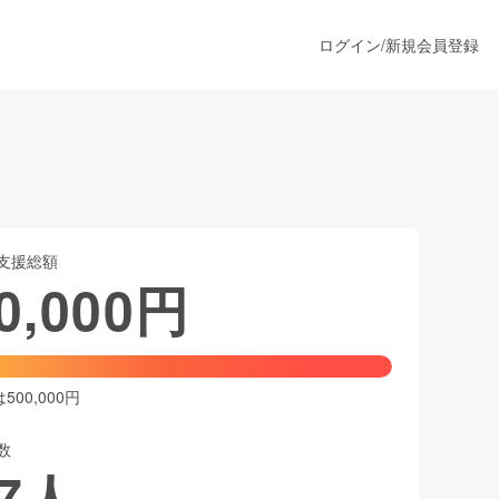
ログイン
/
新規会員登録
ト
うすぐ公開されます
支援総額
プロダクト
0,000
円
ファッション
スポーツ
00,000円
数
ア
ソーシャルグッド
7
人