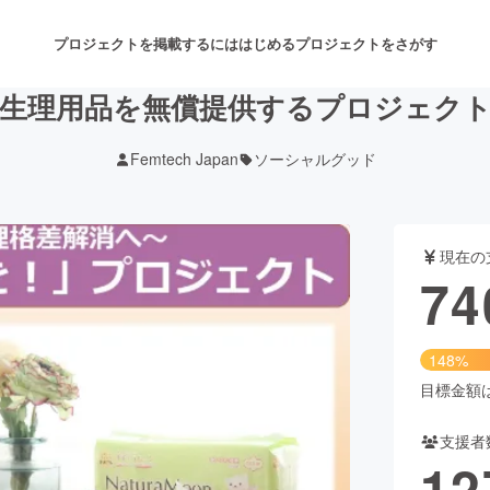
プロジェクトを掲載するには
はじめる
プロジェクトをさがす
生理用品を無償提供するプロジェク
Femtech Japan
ソーシャルグッド
注目のリターン
注目の新着プロジェクト
募集終了が近いプロジェクト
も
現在の
音楽
舞台・パフォーマンス
74
ゲーム・サービス開発
フード・飲食店
148%
書籍・雑誌出版
アニメ・漫画
目標金額は5
支援者
チャレンジ
ビューティー・ヘルスケ
12