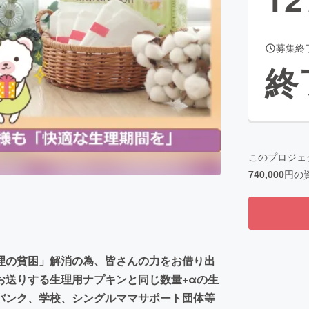
募集終
CAMPFIRE for Social Good
CAMPFIRE Creation
終
CAMPFIREふるさと納税
machi-ya
コミュニティ
このプロジェ
740,000
円の
理の貧困」解消の為、皆さんの力をお借り出
お送りする生理用ナプキンと同じ数量+αの生
バンク、学校、シングルママサポート団体等