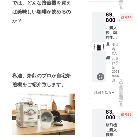
では、どんな焙煎機を買え
択
品名】
ドの長
す
る
デュア
さ】
ば美味しい珈琲が飲めるの
69,
ルロー
1.4m
残り98
ス
800
【温度
か？
円
ター
ヒュー
ご購入
珈琲・
ズ制
後、珈
ナッツ
限】
琲生豆
焙煎機
167°C
が半額
【サイ
【加熱
支援
で購入
ズ】
防止温
者：
できる
240mm
度】
2人
ネット
*330m
150°C
お届
ショッ
m*292
【温度
け予
プへご
mm
定：
制御方
招待致
2021
【重
式】
私達、焙煎のプロが自宅焙
年06
しま
量】
サーモ
こ
月
す。 購
5.6kg
の
スタッ
煎機をご紹介致します。
リ
入期限
【定格
タ
ト方式
ー
はござ
電圧】
ン
【最大
詳細を見る
を
いませ
AC100
選
焙煎
択
ん。 半
V
す
量】珈
る
額
50/60H
琲豆
83,
ショッ
z 【消費
150g
残り19
プで
000
電力】
【付属
円
は、毎
1100W
品】珈
焙煎機
日いつ
【電源
琲用焙
ご購入
でも何g
コー
煎釜、
様限定
でも簡
ド】
チャフ