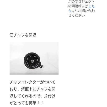
このプロジェクト
5.6kg
限】
の問題報告は
こち
【定格
167°C
電圧】
ら
よりお問い合わ
【加熱
AC100
防止温
せください
V
度】
50/60H
150°C
z 【消費
【温度
電力】
制御方
1100W
式】
②チャフを回収
【電源
サーモ
コー
スタッ
ド】
ト方式
PSE対
【最大
応品
焙煎
AC125
量】珈
V1 5A
琲豆
【コー
150g
ドの長
【付属
さ】
品】珈
1.4m
琲用焙
【温度
煎釜、
チャフコレクターがついて
ヒュー
チャフ
ズ制
コレク
おり、焙煎中にチャフを回
限】
ター、
167°C
計量
収してくれるので、片付け
【加熱
カッ
防止温
プ、ハ
がとっても簡単！！
度】
ンド