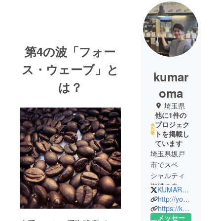
第4の波「フォー
ス・ウェーブ」と
kumar
は？
oma
埼玉県
他に1件の
プロジェク
トを掲載し
ています
埼玉県坂戸
市でスペ
シャルティ
珈琲の自家
KUMAROMA_
焙煎を営業
http://yoga-salon2.asia/
しておりま
https://kumaroma.base.shop/
メッセー
す。