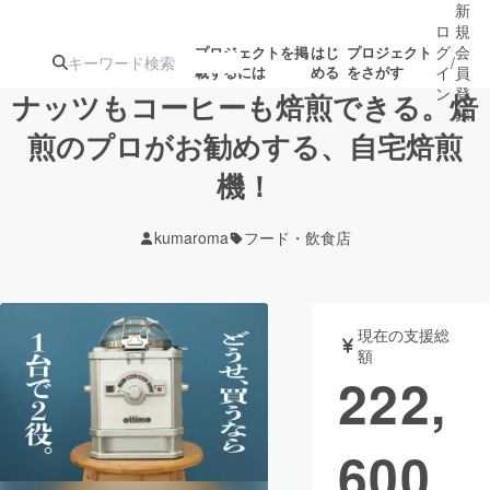
新
ロ
規
グ
会
プロジェクトを掲
はじ
プロジェクト
/
載するには
める
をさがす
イ
員
ン
登
ナッツもコーヒーも焙煎できる。焙
録
煎のプロがお勧めする、自宅焙煎
機！
人気のプロ
注目のリ
注目の新着プロ
募集終了が近いプ
もうすぐ公開
ジェクト
ターン
ジェクト
ロジェクト
されます
kumaroma
フード・飲食店
アート・写真
音楽
現在の支援総
テクノロジー・ガジェット
ゲーム・サ
額
222,
映像・映画
書籍・雑誌
600
ビジネス・起業
チャレンジ