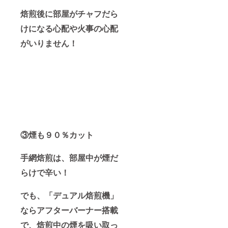
150°C
ル、取
【温度
焙煎後に部屋がチャフだら
扱説明
制御方
書/保証
けになる心配や火事の心配
式】
書
サーモ
がいりません！
スタッ
ト方式
【最大
焙煎
量】珈
琲
豆:200g
・ナッ
ツ:１
カップ
【付属
③煙も９０％カット
品】珈
琲用焙
煎釜・
手網焙煎は、部屋中が煙だ
ナッツ
焙煎
らけで辛い！
釜・
チャフ
コレク
でも、「デュアル焙煎機」
ター・
計量
ならアフターバーナー搭載
カッ
で、焙煎中の煙を吸い取っ
プ・ハ