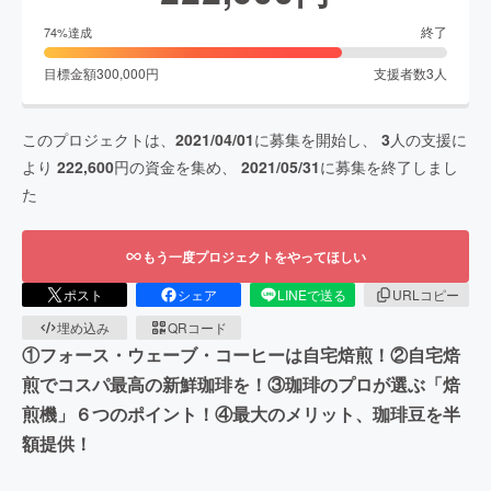
終了
74
%達成
目標金額
300,000
円
支援者数
3
人
このプロジェクトは、
2021/04/01
に募集を開始し、
3
人の支援に
より
222,600
円の資金を集め、
2021/05/31
に募集を終了しまし
た
もう一度プロジェクトをやってほしい
ポスト
シェア
LINEで送る
URLコピー
埋め込み
QRコード
①フォース・ウェーブ・コーヒーは自宅焙煎！②自宅焙
煎でコスパ最高の新鮮珈琲を！③珈琲のプロが選ぶ「焙
煎機」６つのポイント！④最大のメリット、珈琲豆を半
額提供！