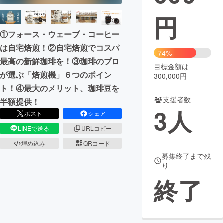
円
まちづくり・地域活性化
①フォース・ウェーブ・コーヒー
は自宅焙煎！②自宅焙煎でコスパ
CAMPFIRE for Social Good
CAMPFIRE Creation
74%
最高の新鮮珈琲を！③珈琲のプロ
CAMPFIREふるさと納税
machi-ya
コミュニティ
目標金額は
が選ぶ「焙煎機」６つのポイン
300,000円
ト！④最大のメリット、珈琲豆を
支援者数
半額提供！
3
人
ポスト
シェア
LINEで送る
URLコピー
埋め込み
QRコード
募集終了まで残
り
終了