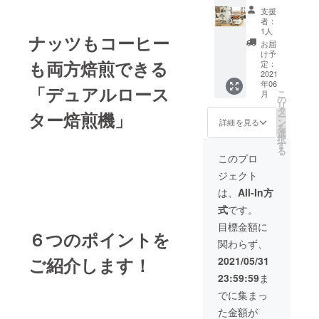
で、珈
単にご
PSE対
コレク
支援
琲豆全
注文い
応品
ター、
者：
品半額
ただけ
AC125
1人
計量
ナッツもコーヒー
で購入
ます。
V1 5A
カッ
お届
できる
※生豆の
【コー
け予
プ、ハ
ショッ
も両方焙煎できる
保存は
定：
ドの長
ンド
ピング
2021
数年間
さ】
ル、取
年06
サイト
可能で
1.4m
「デュアルロース
扱説明
こ
月
へご案
す 有効
の
【温度
書/保証
リ
内致し
期限:
タ
ヒュー
書
ター焙煎機」
ー
ます。
ネット
ン
ズ制
詳細を見る
を
購入期
ショッ
選
限】
択
限はご
プが存
す
167°C
る
ざいま
続する
【加熱
このプロ
せん。
限り 商
防止温
ジェクト
半額
品詳
度】
ショッ
細・仕
150°C
は、
All-In方
プで
様 【商
【温度
式
です。
は、毎
品名】
制御方
日いつ
コー
式】
目標金額に
でも何g
６つのポイントを
ヒー
サーモ
関わらず、
でも簡
ビーン
スタッ
単にご
ズロー
ト方式
ご紹介します！
2021/05/31
注文い
スター
【最大
23:59:59
ま
ただけ
【サイ
焙煎
ます。
ズ】幅
量】珈
でに集まっ
※生豆の
240mm
琲
た金額が
保存は
×奥行
豆:200g