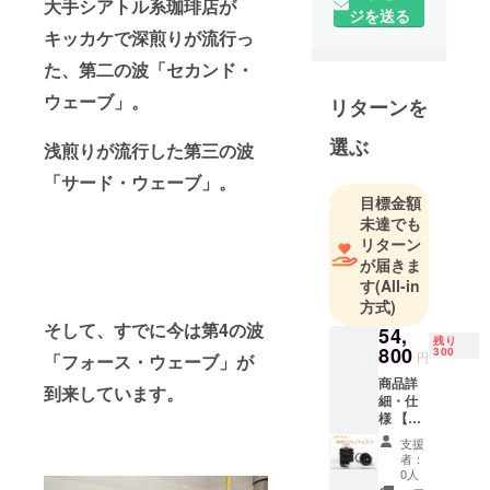
大手シアトル系珈琲店が
ジを送る
キッカケで深煎りが流行っ
【信念】
新鮮な珈琲
た、第二の波「セカンド・
の美味しさ
ウェーブ」。
リターンを
を広め、珈
琲は鮮度が
選ぶ
浅煎りが流行した第三の波
大切だとい
「サード・ウェーブ」。
う事を日本
目標金額
全国に広め
未達でも
る！！
リターン
が届きま
す
(All-in
方式)
【合言葉】
そして、すでに今は第4の波
Coffee
54,
残り
800
300
effect！
円
「フォース・ウェーブ」が
（たった一
商品詳
到来しています。
細・仕
杯のコー
様 【商
ヒーが、や
品名】
支援
がてあなた
コー
者：
ヒー
の人生さえ
0人
ビーン