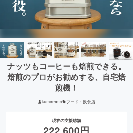
ナッツもコーヒーも焙煎できる。
焙煎のプロがお勧めする、自宅焙
煎機！
kumaroma
フード・飲食店
現在の支援総額
222,600
円