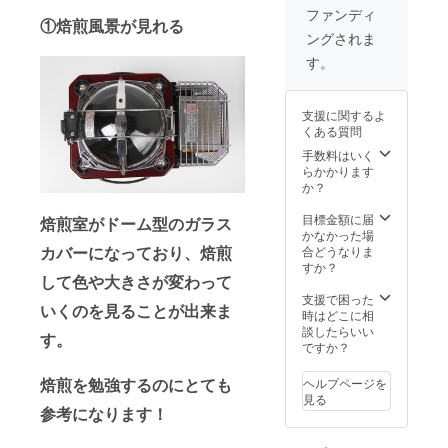
数年間
330mm
・ナッ
ファンディ
①焙煎風景が見れる
可能で
×高さ
ツ:１
ングされま
す 有効
305mm
カップ
期限:
【重
【付属
す。
ネット
量】
品】珈
ショッ
5.6kg
琲用焙
プが存
【定格
煎釜・
支援に関するよ
続する
電圧】
ナッツ
くある質問
限り 製
AC100
焙煎
品情
V
手数料はいく
釜・
報・仕
50/60H
らかかります
チャフ
様 【商
z 【消費
か？
コレク
品名】
電力】
ター・
デュア
1100W
目標金額に届
計量
焙煎室がドーム型のガラス
ルロー
【電源
かなかった場
カッ
ス
カバーになっており、焙煎
コー
合どうなりま
プ・ハ
ター
ド】
すか？
ンド
して色や大きさが変わって
珈琲・
PSE対
ル・ブ
ナッツ
応品
支援で困った
ラシ・
いくのを見ることが出来ま
焙煎機
AC125
時はどこに相
取扱説
【サイ
V 15A
談したらいい
明書/保
す。
ズ】
【コー
ですか？
証書
240mm
ドの長
*330m
さ】
焙煎を勉強するのにとても
ヘルプページを
m*292
1.4m
見る
mm
【温度
参考になります！
【重
ヒュー
量】
ズ制