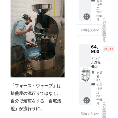
お届
もかえ
ズロー
け予
る。）
スター
定：
【サイ
2021
年06
ズ】幅
こ
月
240mm
の
リ
×奥行
珈琲と真剣
タ
ー
330mm
ン
詳細を見る
に向き合い
を
×高さ
選
択
続け、これ
305mm
す
る
【重
からも珈琲
64,
量】
を通じて少
残り10
5.6kg
900
円
し豊かな時
【定格
デュア
電圧】
間を提供で
ル焙煎
AC100
きるように
機のみ
V
となり
50/60H
励んでまい
支援
ます。
z 【消費
者：
ります！！
【生豆
電力】
0人
半額な
1100W
「フォース・ウェーブ」は
お届
し】 ※
【電源
け予
珈琲豆
コー
定：
焙煎度の流行りではなく、
とナッ
2021
ド】
年06
自分で焙煎をする「自宅焙
ツが焙
PSE対
こ
月
煎可能
応品
の
リ
煎」が流行りに。
製品情
AC125
タ
ー
報・仕
V 15A
ン
詳細を見る
を
様 【商
【コー
選