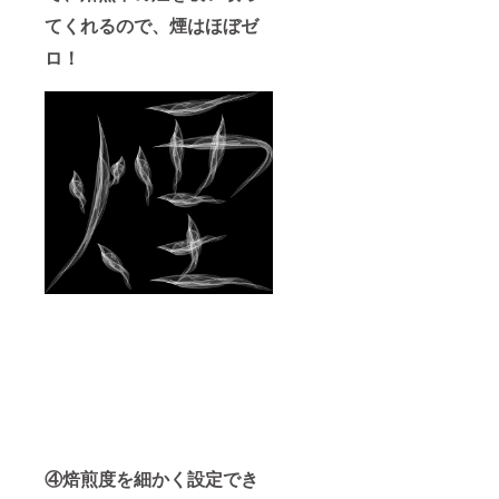
ンド
てくれるので、煙はほぼゼ
ル・ブ
ラシ・
ロ！
取扱説
明書/保
証書
④焙煎度を細かく設定でき