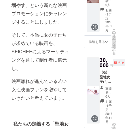
なフォ
者：
て使わ
トのお
増やす
」という新たな映画
トフ
0人
れる権
まけ付
レーム
お届
プロモーションにチャレン
ロケ地
きでお
け予
マップ
届け！
定：
ジすることにしました。
とエン
2018
＋【A】
年01
ドロー
エンド
こ
月
ルにも
ロール
の
そして、本当に女の子たち
リ
ブラン
出演権
タ
ー
ド名・
＋【B】
ン
詳細を見る
が求めている映画を、
を
ロゴ、
渋谷聖
選
択
および
地の
す
SEICHEEによるマーケティ
る
販売店
フォト
30,
舗を掲
ングを通して制作者に還元
ジェ
残り10
載しま
000
ニック
円
し、
す！ ＋
なフォ
【G】
【A】エ
トフ
聖地女
ンド
レーム
映画離れが進んでいる若い
子(キャ
ロール
＋【D】
スト）
出演権
試写＆
支援
女性映画ファンを増やして
と渋谷
＋【B】
監督
者：
聖地で
渋谷聖
トーク
0人
いきたいと考えています。
一緒に
地の
イベン
お届
写真を
フォト
ト参加
け予
撮れる
ジェ
定：
権
権 撮影
2017
ニック
年11
日に、
なフォ
こ
月
キャス
私たちの定義する「聖地女
トフ
の
リ
トと一
レーム
タ