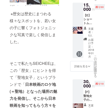
トによ
望され
15,
るトー
ない場
残り30
クイベ
000
合、見
円
ントに
学また
※歴女は歴史にまつわる
【E】
参加で
は撮影
ショー
きる権
スタッ
様々なスポットを、若い女
トムー
利で
フとし
ビー台
の子に響くフォトジェニッ
す。※開
てお手
支援
本（監
催日は
伝いも
者：
クな写真で楽しく発信しま
督・聖
12月中
歓迎で
0人
地女子
旬～下
す。撮
お届
した。
のサイ
旬の夜
影は渋
け予
ン付
で調整
定：
谷区
き）と
2018
中。決
内。 ＋
年01
撮影オ
定次第
【A】エ
こ
月
フ
UPいた
の
ンド
リ
ショッ
しま
タ
ロール
そこで私たちSEICHEEは、
ー
ト 渋谷
す。 ＋
ン
出演権
詳細を見る
を
聖地
【A】エ
この「歴女」にヒントを得
選
＋【B】
択
ムー
ンド
す
渋谷聖
る
て「聖地女子」というブラ
ビーの
ロール
地の
30,
台本を
出演権
フォト
ンドで「
日本映画のロケ地
残り10
監督・
000
＋【B】
ジェ
円
キャス
渋谷聖
ニック
(＝聖地）となった場所の魅
【F】
トのサ
地の
なフォ
聖地女
インと
フォト
トフ
力を発信し、
そこから日本
子の衣
撮影オ
ジェ
レーム
装・小
フ
ニック
映画を知ってもらう方々を
支援
物とし
ショッ