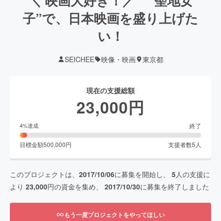
＼ 映画大好き！／ ”聖地女
子”で、日本映画を盛り上げた
い！
SEICHEE
映像・映画
東京都
現在の支援総額
23,000
円
終了
4
%達成
目標金額
500,000
円
支援者数
5
人
このプロジェクトは、
2017/10/06
に募集を開始し、
5
人の支援に
より
23,000
円の資金を集め、
2017/10/30
に募集を終了しました
もう一度プロジェクトをやってほしい