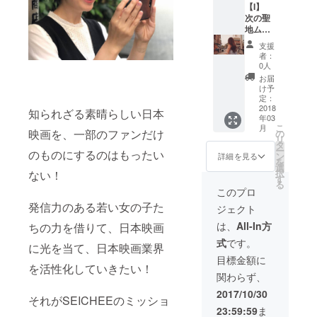
程：
【I】
なフォ
①11月
次の聖
トフ
18日
地ムー
レーム
（土）
ビー＆
＋【D】
支援
②11月
聖地
試写＆
者：
26日
マップ
監督
0人
（日）
をあな
トーク
お届
撮影可
たの街
イベン
け予
能日程
で作り
ト参加
定：
と時間
ます！
2018
権
知られざる素晴らしい日本
年03
帯に
過去に
こ
月
よって
撮影さ
映画を、一部のファンだけ
の
リ
撮影
れた作
タ
ー
のものにするのはもったい
シーン
品はあ
ン
詳細を見る
を
をご相
るけど
選
択
ない！
談させ
いまい
す
る
ていた
ち認知
このプロ
だきま
されて
発信力のある若い女の子た
ジェクト
す。 ※
いな
渋谷区
い・・
は、
All-In方
ちの力を借りて、日本映画
内のお
・ ロケ
式
です。
店・オ
地を観
に光を当て、日本映画業界
フィス
光資源
目標金額に
に限り
として
を活性化していきたい！
関わらず、
ます。
蘇らせ
＋【A】
たい！
2017/10/30
それがSEICHEEのミッショ
エンド
そんな
23:59:59
ま
ロール
街があ