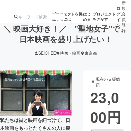
新
ロ
規
グ
会
プロジェクトを掲
はじ
プロジェクト
/
載するには
める
をさがす
イ
員
ン
登
＼ 映画大好き！／ ”聖地女子”で、
録
日本映画を盛り上げたい！
人気のプロ
注目のリ
注目の新着プロ
募集終了が近いプ
もうすぐ公開
SEICHEE
映像・映画
東京都
ジェクト
ターン
ジェクト
ロジェクト
されます
アート・写真
音楽
現在の支援総
額
23,0
テクノロジー・ガジェット
ゲーム・サ
00
円
映像・映画
書籍・雑誌
私たちは街と映画を紐づけて、日
ビジネス・起業
チャレンジ
本映画をもっとたくさんの人に観