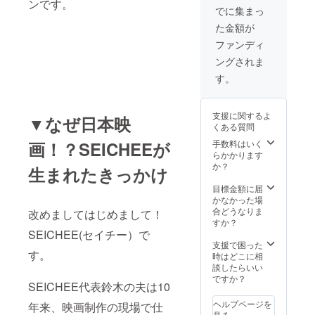
ンです。
出演権
りまし
でに集まっ
＋【B】
たら
た金額が
渋谷聖
SEICHE
地の
Eが聖地
ファンディ
フォト
女子に
ングされま
ジェ
よるロ
ニック
ケ地
す。
なフォ
ツーリ
トフ
ズムを
レーム
お手伝
支援に関するよ
▼なぜ日本映
＋【D】
いしま
くある質問
試写＆
す♪ ＋
監督
【A】エ
手数料はいく
画！？SEICHEEが
トーク
ンド
らかかります
イベン
ロール
か？
生まれたきっかけ
ト参加
出演権
権
＋【B】
目標金額に届
渋谷聖
かなかった場
地の
合どうなりま
改めましてはじめまして！
フォト
すか？
ジェ
SEICHEE(セイチー）で
ニック
支援で困った
す。
なフォ
時はどこに相
トフ
談したらいい
レーム
ですか？
SEICHEE代表鈴木の夫は10
＋【D】
試写＆
ヘルプページを
年来、映画制作の現場で仕
監督
見る