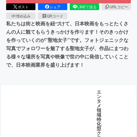
ポスト
シェア
LINEで送る
URLコピー
埋め込み
QRコード
私たちは街と映画を紐づけて、日本映画をもっとたくさ
んの人に観てもらうきっかけを作ります！そのきっかけ
を作っていくのが”聖地女子”です。フォトジェニックな
写真でフォロワーを魅了する聖地女子が、作品にまつわ
る様々な場所を写真や映像で世の中に発信していくこと
で、日本映画業界を盛り上げます！
エ
ン
タ
メ
領
域
特
化
型
ク