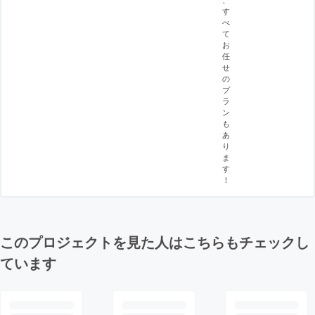
す
べ
て
お
任
せ
の
プ
ラ
ン
も
あ
り
ま
す
！
このプロジェクトを見た人はこちらもチェックし
ています