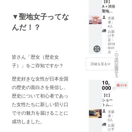
【B】
知らせ
A＋渋谷
くださ
聖地の
い。実
▼聖地女子ってな
フォト
名の
支援
ジェ
他、
者：
んだ！？
ニック
ニック
4人
なフォ
ネーム
お届
トフ
や会社
け予
レーム
名、屋
定：
聖地
2018
号でも
年01
ムー
構いま
こ
月
ビーの
せん。
の
皆さん「歴女（歴史女
リ
撮影と
タ
ー
合わせ
ン
詳細を見る
子）」をご存知ですか？
を
て撮り
選
択
下ろし
す
る
た写真
歴史好きな女性が日本全国
10,
をフ
残り10
の歴史の面白さを発信し、
レーム
000
円
に入れ
歴史について初心者であっ
【C】
てお届
ショー
けしま
た女性たちに新しい切り口
トムー
す。デ
ビーエ
ザイン
支援
でその魅力を届けることに
キスト
はおま
者：
ラ出演
かせく
0人
成功しました。
＆制作
ださ
お届
現場を
い！ ＋
け予