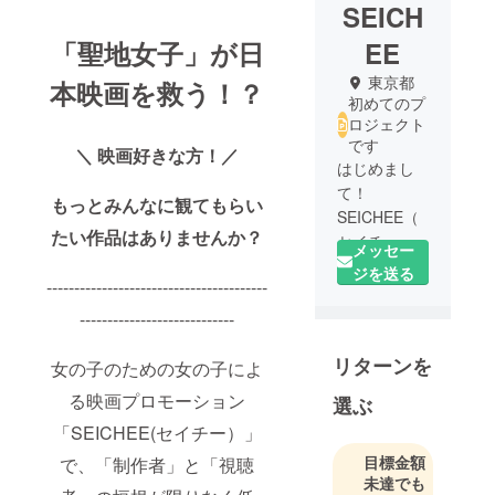
SEICH
「聖地女子」が日
EE
東京都
本映画を救う！？
初めてのプ
ロジェクト
です
＼ 映画好きな方！／
はじめまし
て！
もっとみんなに観てもらい
SEICHEE（
たい作品はありませんか？
セイチー）
メッセー
です。
ジを送る
----------------------------------------
日本映画と
ロケ地のプ
----------------------------
ロモーショ
リターンを
ンSEICHEE
女の子のための女の子によ
プロジェク
る映画プロモーション
選ぶ
トをスター
「SEICHEE(セイチー）」
トします！
ご支援よろ
目標金額
で、「制作者」と「視聴
未達でも
しくお願い