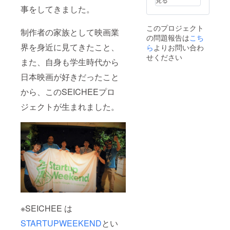
トーク
事をしてきました。
イベン
ト参加
このプロジェクト
権
制作者の家族として映画業
の問題報告は
こち
界を身近に見てきたこと、
ら
よりお問い合わ
せください
また、自身も学生時代から
日本映画が好きだったこと
から、このSEICHEEプロ
ジェクトが生まれました。
※SEICHEE は
STARTUPWEEKEND
とい