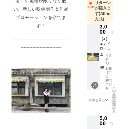
者」の垣根が限りなく低
リターン
しますｍ＿
が届きま
い、新しい映像制作＆作品
＿ｍ
す
(All-in
プロモーションを企てま
方式)
す！
3,0
00
円
----------------------------------------
【A】
エンド
----------------------------
ロール
出演権
支援
あなた
者：
のお名
1人
前と珠
お届
玉の
け予
フォト
定：
ジェ
2018
年01
ニック
こ
月
写真を
の
リ
添え
タ
ー
て。 ※
ン
詳細を見る
を
エンド
選
択
ロール
す
る
に掲載
5,0
希望す
るお名
00
円
前をお