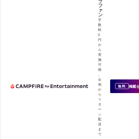
ラ
フ
ァ
ン
手
数
料
0
円
か
ら
実
施
可
能
。
企
画
掲載
無料
か
ら
リ
タ
ー
ン
配
送
ま
で
、