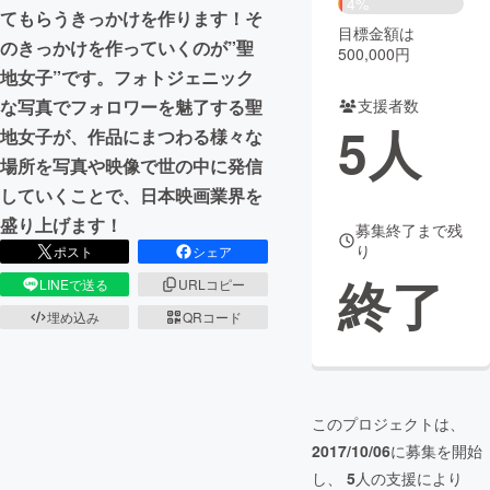
4%
てもらうきっかけを作ります！そ
目標金額は
まちづくり・地域活性化
のきっかけを作っていくのが”聖
500,000円
地女子”です。フォトジェニック
支援者数
な写真でフォロワーを魅了する聖
CAMPFIRE for Social Good
CAMPFIRE Creation
5
人
地女子が、作品にまつわる様々な
CAMPFIREふるさと納税
machi-ya
コミュニティ
場所を写真や映像で世の中に発信
していくことで、日本映画業界を
盛り上げます！
募集終了まで残
り
ポスト
シェア
終了
LINEで送る
URLコピー
埋め込み
QRコード
このプロジェクトは、
2017/10/06
に募集を開始
し、
5
人の支援により