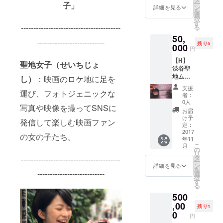
ー
子」
緒に写
＋【D】
ン
詳細を見る
を
真を撮
試写＆
選
択
れる権
監督
す
----------------------------------------
る
利で
トーク
50,
す。 撮
イベン
---------------------------
残り5
影日
000
ト参加
円
程：
権
【H】
①11月
聖地女子（せいちじょ
渋谷聖
18日
地ムー
（土）
し）
：映画のロケ地に足を
ビーの
or
支援
ロケ地
運び、フォトジェニックな
②11月
者：
として
26日
0人
写真や映像を撮ってSNSに
使われ
（日）
お届
る権 あ
よりお
け予
発信して楽しむ映画ファン
なたの
選びく
定：
お店や
2017
ださ
の女の子たち。
年11
オフィ
い。 ＋
こ
月
スで撮
【A】エ
の
リ
影しま
ンド
タ
----------------------------------------
ー
す！ロ
ロール
ン
詳細を見る
を
ケ地
---------------------------
出演権
選
択
マップ
＋【B】
す
る
とエン
渋谷聖
500
ドロー
地の
ルにも
,00
フォト
残り1
掲載。
ジェ
0
円
※撮影日
ニック