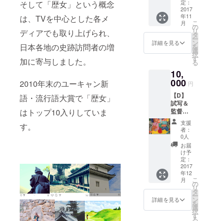
体験！
【A】エ
定：
そして「歴女」という概念
権 エ
2017
ンド
年11
は、TVを中心とした各メ
キスト
ロール
こ
月
ラ出演
出演権
の
リ
ディアでも取り上げられ、
いただ
タ
ー
く撮影
ン
詳細を見る
日本各地の史跡訪問者の増
を
日程は
選
択
下記に
す
加に寄与しました。
る
なりま
10,
す。 日
程①：
000
2010年末のユーキャン新
円
11月18
【D】
日
語・流行語大賞で「歴女」
試写＆
（土）
はトップ10入りしていま
監督
日程
トーク
②：11
支援
す。
イベン
月26日
者：
ト参加
（日）
0人
権 ＠
ご希望
お届
渋谷 渋
の日程
け予
谷区内
（①か
定：
にて渋
2017
②）を
年12
谷聖地
お知ら
こ
月
ムー
せくだ
の
リ
ビーの
さい。
タ
ー
試写＆
※エキス
ン
詳細を見る
を
監督と
トラ出
選
択
キャス
演を希
す
る