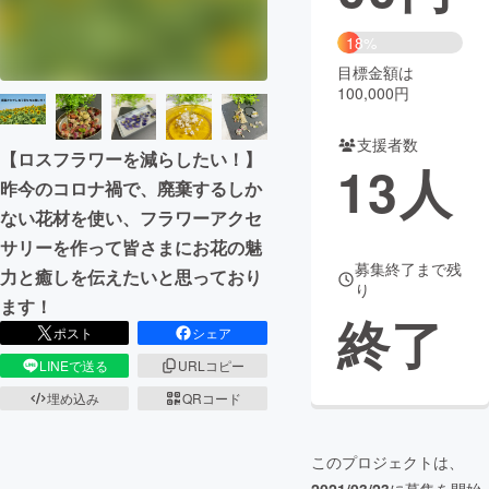
まちづくり・地域活性化
18%
目標金額は
100,000円
CAMPFIRE for Social Good
CAMPFIRE Creation
CAMPFIREふるさと納税
machi-ya
コミュニティ
支援者数
【ロスフラワーを減らしたい！】
13
人
昨今のコロナ禍で、廃棄するしか
ない花材を使い、フラワーアクセ
サリーを作って皆さまにお花の魅
募集終了まで残
力と癒しを伝えたいと思っており
り
ます！
終了
ポスト
シェア
LINEで送る
URLコピー
埋め込み
QRコード
このプロジェクトは、