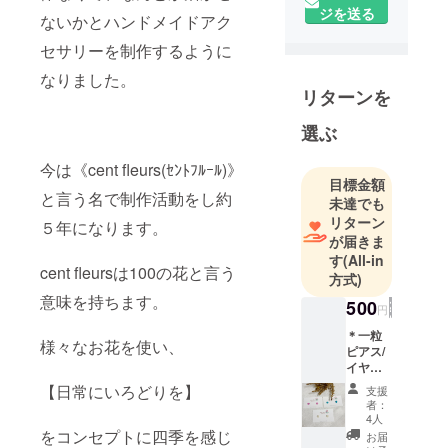
だまだ対応
ジを送る
ないかとハンドメイドアク
に時間が掛
セサリーを制作するように
かっていま
すが、誠心
なりました。
リターンを
誠意をもっ
て努めさせ
選ぶ
ていただき
ますので、
今は《cent fleurs(ｾﾝﾄﾌﾙｰﾙ)》
どうぞよろ
目標金額
と言う名で制作活動をし約
未達でも
しくお願い
リターン
５年になります。
致します
が届きま
m(__)m
す
(All-in
cent fleursは100の花と言う
方式)
意味を持ちます。
500
円
＊一粒
様々なお花を使い、
ピアス/
イヤリ
ングを
【日常にいろどりを】
支援
１ペア
者：
＊
4人
《Baby’
をコンセプトに四季を感じ
お届
s