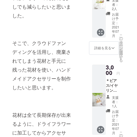
ア＊
も華や
お任せ
者：
しでも減らしたいと思いま
①《Ba
かなお
となり
2人
by’s
品です
ますの
お届
した。
breath
♪♪ ♡か
で、ご
け予
〜華の
すみ
定：
注意下
雫～ピ
2021
草・ア
さい。
年07
アス/イ
リッサ
※カラー
こ
月
ヤリン
ム・忘
の
選択は
リ
グ》 鮮
そこで、クラウドファン
れな草
タ
【ホワ
ー
やかな
♡ ※長
ン
イト・
詳細を見る
を
ディングを活用し、廃棄さ
かすみ
さ約
選
ピン
択
草にモ
4.5cm ※
す
ク・ブ
る
れてしまう花材と手元に
スを合
ピアス
ルー・
3,0
わせ、
かイヤ
イエ
残った花材を使い、ハンド
水晶を
00
リング
ロー】
円
入れた
をお選
からお
メイドアクセサリーを制作
＊ピア
雫型の
び頂け
選び頂
ス/イヤ
ピアス
ます。
したいと思います。
けま
リング
です
選択が
す。
を１ペ
(^^)
無い場
支援
アとヘ
パー
合はお
者：
アゴム
ティー
任せに
1人
とクマ
シーン
なりま
お届
花材は全て長期保存が出来
さんの
などに
すの
け予
バッグ
もお使
定：
で、ご
るように、ドライフラワー
チャー
2021
い頂け
注意下
年07
ムの３
ます♪♪
さい。
に加工してからアクセサ
こ
月
点セッ
♡かす
の
※天然石