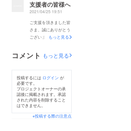
支援者の皆様へ
いたしました。プロ
2021/04/25 19:51
ジェクトはここで終了
となりますが、また秋
ご支援を頂きました皆
近くに秋冬アクセサ
さま、誠にありがとう
リーでの再プロジェク
ございます。プロジェ
もっと見る
トを予定しておりま
クト終了まで、あと2
す。まだまだコロナ禍
日となりました。ご支
コメント
もっと見る
で大変かとは思います
援頂きました皆様に
が、またご縁がありま
は、心から感謝してお
す事を祈るとともに、
ります。プロジェクト
投稿するには
ログイン
が
今回のリターンで皆様
終了間近にとなりまし
必要です。
の日常が少しでも彩ら
たので、花材購入リス
プロジェクトオーナーの承
れることを願っており
認後に掲載されます。承認
トの作成と商品の作成
された内容を削除すること
ます。この度は、初め
準備に入らせていただ
はできません。
てのプロジェクトにも
きます。あと2日では
関わらず、優しいお言
※投稿する際の注意点
ございますが、もうし
葉をかけて頂き、ま
ばらくお付き合い下さ
た、ご支援を頂きまし