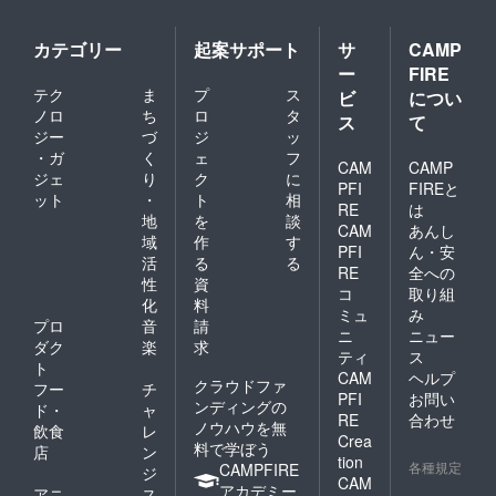
カテゴリー
起案サポート
サ
CAMP
ー
FIRE
テク
ま
プ
ス
ビ
につい
ノロ
ち
ロ
タ
ス
て
ジー
づ
ジ
ッ
・ガ
く
ェ
フ
CAM
CAMP
ジェ
り
ク
に
PFI
FIREと
ット
・
ト
相
RE
は
地
を
談
CAM
あんし
域
作
す
PFI
ん・安
活
る
る
RE
全への
性
資
コ
取り組
化
料
ミュ
み
プロ
音
請
ニ
ニュー
ダク
楽
求
ティ
ス
ト
CAM
ヘルプ
クラウドファ
フー
チ
PFI
お問い
ンディングの
ド・
ャ
RE
合わせ
ノウハウを無
飲食
レ
Crea
料で学ぼう
店
ン
tion
各種規定
CAMPFIRE
ジ
CAM
アカデミー
アニ
ス