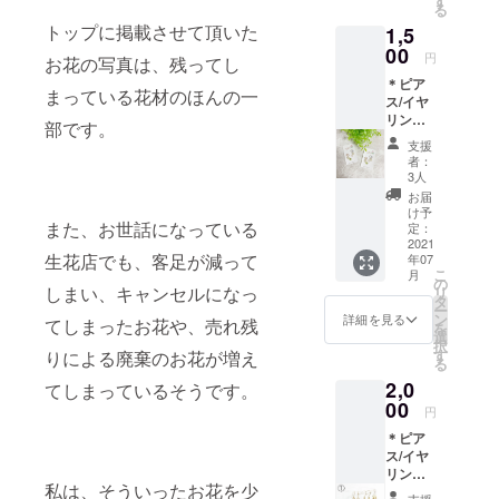
す
る
アスで
イヤリ
トップに掲載させて頂いた
1,5
す(^^)
ングを
パール
00
お選び
円
お花の写真は、残ってし
をあし
頂けま
＊ピア
らい女
す。 選
まっている花材のほんの一
ス/イヤ
性らし
択が無
リング
い品が
い場合
部です。
を１ペ
ありま
は、お
支援
アとヘ
す♪♪ ♡
任せと
者：
アゴム
かすみ
なりま
3人
の２点
草・ミ
すの
お届
セット
モザ・
で、ご
け予
＊
また、お世話になっている
忘れな
定：
注意下
《Flowe
2021
草・ア
さい。
生花店でも、客足が減って
年07
r orb〜
リッサ
※カラー
こ
月
stone’s
ムetc♡
の
選択は
しまい、キャンセルになっ
リ
〜ピア
※幅約２
タ
【ホワ
ー
ス/イヤ
cm/長さ
ン
イト・
詳細を見る
てしまったお花や、売れ残
を
リン
約４cm
選
ピン
択
グ》 左
※ピアス
す
ク・ブ
りによる廃棄のお花が増え
る
右非対
かイヤ
ルー】
2,0
称にお
てしまっているそうです。
リング
からお
花と天
00
をお選
選び頂
円
然石を
び頂け
けま
＊ピア
入れま
ます。
す。
ス/イヤ
した
選択が
リング
(^^) 見
無い場
私は、そういったお花を少
を２ペ
た目に
合は、
支援