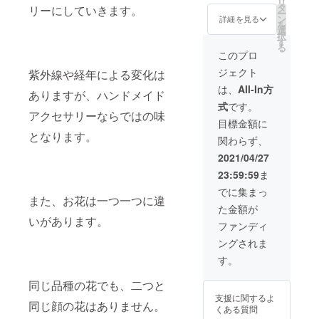
リ
ト＊
み草・
タ
は
リーにしていきます。
ー
《Pape
モス♡
ン
「ロー
詳細を見る
を
r
※ 長さ
選
ズ
択
daisy〜
約４cm
す
クォー
る
Frill
※ カ
ツ」と
このプロ
Tassel
ラー...
「ペリ
ジェクト
紫外線や経年による変化は
〜ピア
【ホワ
ドッ
ス/イヤ
イト・
ト」が
は、
All-In方
ありますが、ハンドメイド
リン
ピン
入って
式
です。
グ》 春
ク・イ
おりま
アクセサリーならではの味
らしい
エ
す。
目標金額に
花かん
ロー・
《bicol
となります。
関わらず、
ざしの
ブ
or♡flo
ピアス/
ルー・
wer
2021/04/27
イヤリ
バイオ
heart/ヘ
23:59:59
ま
ングで
レッ
アゴ
す♪♪ 花
ト・グ
ム》 ク
でに集まっ
かんざ
また、お花は一つ一つに違
リー
リアな
た金額が
しはま
ン】 ※
ハート
いがあります。
るっと
こちら
にぎゅ
ファンディ
レジン
はフッ
ぎゅっ
ングされま
でコー
クタイ
とお花
ティン
プの金
を詰め
す。
グして
具にな
込みま
ありま
りま
した♪♪
同じ品種の花でも、二つと
すので
す。
つやつ
支援に関するよ
欠けた
②《Cel
やと
同じ顔の花はありません。
くある質問
りなど
osia〜
マット