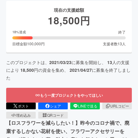
現在の支援総額
18,500
円
終了
18
%達成
目標金額
100,000
円
支援者数
13
人
このプロジェクトは、
2021/03/23
に募集を開始し、
13
人の支援
により
18,500
円の資金を集め、
2021/04/27
に募集を終了しまし
た
もう一度プロジェクトをやってほしい
ポスト
シェア
LINEで送る
URLコピー
埋め込み
QRコード
【ロスフラワーを減らしたい！】昨今のコロナ禍で、廃
棄するしかない花材を使い、フラワーアクセサリーを