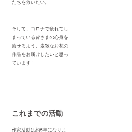
たちを救いたい。
ヘアゴ
イト・
３.５
ム》
ブラッ
cm/ゴム
ぷっく
ク】 ※
長さ約
りとし
ピアス
１５cm
たお花
かイヤ
※ヘアゴ
のヘア
リング
ムのゴ
そして、コロナで疲れてし
ゴムで
をお選
ム紐は
す♪♪ 優
び頂け
細ゴム
まっている皆さまの心身を
しいパ
ます。
でブ
ステル
癒せるよう、素敵なお花の
選択無
ラック
カラー
しの場
になり
作品をお届けしたいと思っ
が可愛
合はお
ます。
らし
任せに
※中に入
ています！
く、女
なりま
るお花
性らし
す。
は、お
い仕上
写真と
がりに
違う場
なって
合があ
おりま
りま
す(^^)
す。
♡ア
リッサ
ム・か
すみ
これまでの活動
草・忘
れな草
♡ ※お
作家活動は約5年になりま
花型直