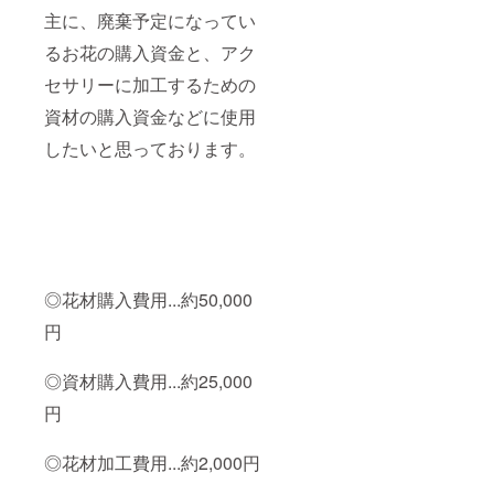
バンの
主に、廃棄予定になってい
負担に
なりま
るお花の購入資金と、アク
せん
(^^) ♡
セサリーに加工するための
かすみ
草・ミ
資材の購入資金などに使用
モザ・
したいと思っております。
メラン
ポジウ
ム・ニ
チニチ
ソウ・
モス・
スター
チス
etc♡ ※
◎花材購入費用...約50,000
クマさ
ん直径...
円
約5cm
※毛糸
タッセ
◎資材購入費用...約25,000
ル長さ...
円
約5cm
◎花材加工費用...約2,000円