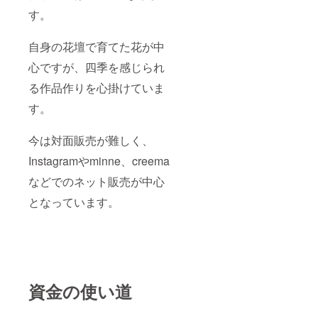
径...約
す。
2.5cm
《mini
bear☆
自身の花壇で育てた花が中
バッグ
チャー
心ですが、四季を感じられ
ム》 ク
リアな
る作品作りを心掛けていま
クマさ
す。
んに、
小花を
たくさ
今は対面販売が難しく、
ん詰め
込みま
Instagramやminne、creema
した♪♪
とって
などでのネット販売が中心
もカラ
フル
となっています。
で、可
愛らし
いバッ
グ
チャー
ムで
す。 レ
資金の使い道
ジンな
ので軽
く、カ