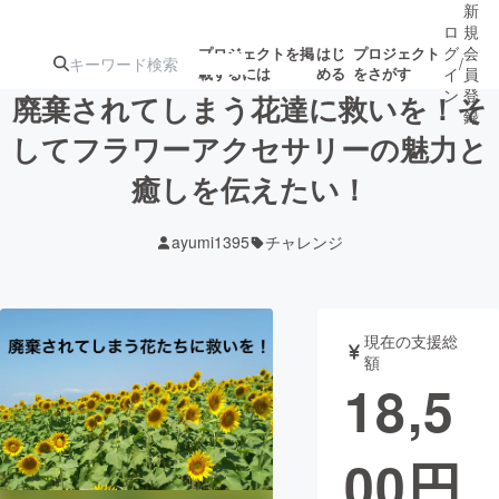
新
ロ
規
グ
会
プロジェクトを掲
はじ
プロジェクト
/
載するには
める
をさがす
イ
員
ン
登
廃棄されてしまう花達に救いを！そ
録
してフラワーアクセサリーの魅力と
癒しを伝えたい！
人気のプロ
注目のリ
注目の新着プロ
募集終了が近いプ
もうすぐ公開
ジェクト
ターン
ジェクト
ロジェクト
されます
ayumi1395
チャレンジ
アート・写真
音楽
現在の支援総
テクノロジー・ガジェット
ゲーム・サ
額
18,5
映像・映画
書籍・雑誌
00
円
ビジネス・起業
チャレンジ