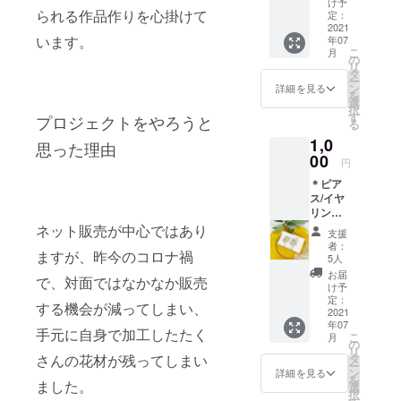
け予
breath
られる作品作りを心掛けて
定：
＊虹色
2021
います。
年07
かすみ
こ
月
草＊～
の
リ
ミニマ
タ
ー
ム～ピ
ン
詳細を見る
を
アス/イ
選
択
ヤリン
す
プロジェクトをやろうと
る
グ》 半
1,0
円型に
思った理由
かすみ
00
円
草を一
＊ピア
粒入れ
ス/イヤ
ました
リング
(^^) 小
を１ペ
さなサ
ネット販売が中心ではあり
支援
ア＊
イズな
者：
ますが、昨今のコロナ禍
《Clear
ので、
5人
flower
お子様
お届
で、対面ではなかなか販売
〜
との親
け予
mixpet
子ペア
定：
する機会が減ってしまい、
al～ピ
2021
でもご
年07
アス/イ
使用頂
手元に自身で加工したたく
こ
月
ヤリン
けます
の
リ
グ》 可
♪♪ ※直
タ
さんの花材が残ってしまい
ー
愛らし
径約１
ン
詳細を見る
を
いお花
ました。
cm ※ピ
選
択
型のピ
アスか