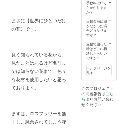
の心配
Peridot
手数料はいく
に、
はあり
〜ピア
らかかります
ゴール
ません
ス/イヤ
か？
ドライ
(^^) ♡
リン
ンが
まさに【世界にひとつだけ
花かん
グ》 赤
目標金額に届
カッコ
ざし♡
いケイ
かなかった場
良い、
の花】です。
※ 花か
トウが
合どうなりま
大人可
んざし
映える
すか？
愛いヘ
直径…
ホワイ
アゴム
約2cm
トとブ
支援で困った
になり
※ピアス
ラック
時はどこに相
ます。
かイヤ
で色付
談したらいい
♡あじ
良く知られている花から、
リング
けした
ですか？
さい・
をお選
一粒ピ
見たことはあるけど名前ま
ニチニ
び頂け
アスで
チソ
ヘルプページを
では知らない花まで、色々
ます。
す(^^)
ウ・か
見る
選択が
ペリ
すみ
な花材を使用したいと思っ
無い場
ドット
草・ス
合はお
を入
ターチ
ております。
このプロジェクト
任せに
れ、大
ス・忘
の問題報告は
こち
なりま
人シッ
れな
すの
ら
よりお問い合わ
クな装
草・
で、ご
いに♪♪
レース
せください
注意下
♡ケイ
フラ
さい。
トウ♡
まずは、ロスフラワーを無
ワー
《petit
※ カ
etc♡ ※
flower-
くし、廃棄されてしまう花
ラー...
ハート
pastel-
【ホワ
直径約