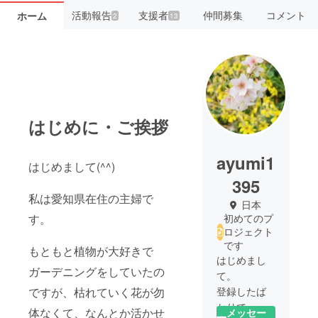
活動報告
支援者
仲間募集
コメント
ホーム
2
13
はじめに・ご挨拶
ayumi1
はじめまして(^^)
395
私は愛知県在住の主婦で
日本
す。
初めてのプ
ロジェクト
です
もともと植物が大好きで
はじめまし
ガーデニングをしていたの
て。
ですが、枯れていく花が勿
登録したば
かりで、ま
体なくて、なんとか活かせ
メッセー