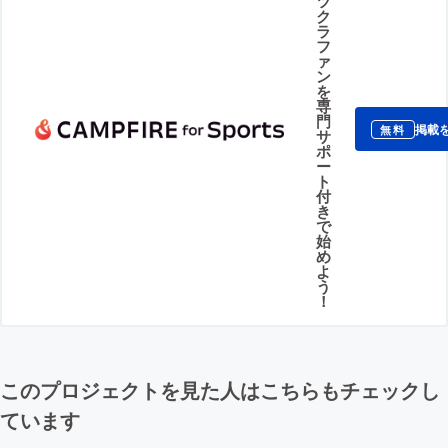
ツ
ク
ラ
フ
ァ
ン
を
専
門
掲載
無料
サ
ポ
ー
ト
付
き
で
始
め
よ
う
！
このプロジェクトを見た人はこちらもチェックし
ています