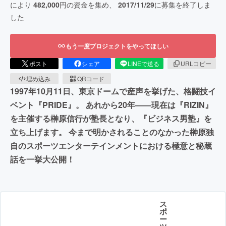
により
482,000
円の資金を集め、
2017/11/29
に募集を終了しま
した
もう一度プロジェクトをやってほしい
ポスト
シェア
LINEで送る
URLコピー
埋め込み
QRコード
1997年10月11日、東京ドームで産声を挙げた、格闘技イ
ベント『PRIDE』。 あれから20年――現在は『RIZIN』
を主催する榊原信行が塾長となり、『ビジネス男塾』を
立ち上げます。 今まで明かされることのなかった榊原独
自のスポーツエンターテインメントにおける極意と秘蔵
話を一挙大公開！
ス
ポ
ー