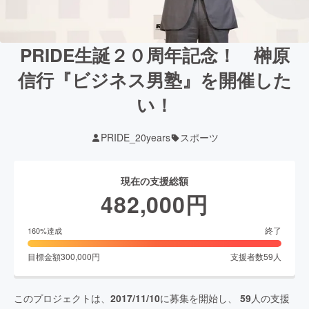
PRIDE生誕２０周年記念！ 榊原
信行『ビジネス男塾』を開催した
い！
PRIDE_20years
スポーツ
現在の支援総額
482,000
円
終了
160
%達成
目標金額
300,000
円
支援者数
59
人
このプロジェクトは、
2017/11/10
に募集を開始し、
59
人の支援