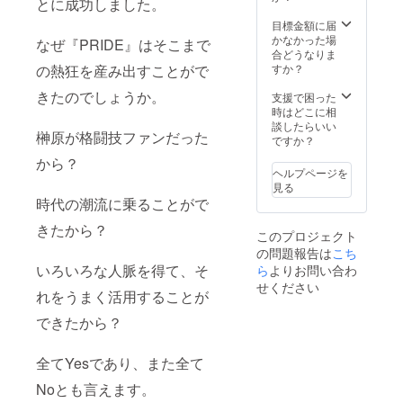
とに成功しました。
目標金額に届
かなかった場
なぜ『PRIDE』はそこまで
合どうなりま
すか？
の熱狂を産み出すことがで
きたのでしょうか。
支援で困った
時はどこに相
談したらいい
榊原が格闘技ファンだった
ですか？
から？
ヘルプページを
見る
時代の潮流に乗ることがで
きたから？
このプロジェクト
の問題報告は
こち
いろいろな人脈を得て、そ
ら
よりお問い合わ
せください
れをうまく活用することが
できたから？
全てYesであり、また全て
Noとも言えます。