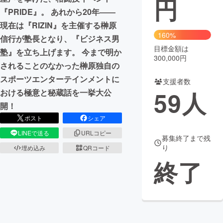
円
『PRIDE』。 あれから20年――
まちづくり・地域活性化
現在は『RIZIN』を主催する榊原
160%
信行が塾長となり、『ビジネス男
目標金額は
CAMPFIRE for Social Good
CAMPFIRE Creation
塾』を立ち上げます。 今まで明か
300,000円
CAMPFIREふるさと納税
machi-ya
コミュニティ
されることのなかった榊原独自の
スポーツエンターテインメントに
支援者数
59
人
おける極意と秘蔵話を一挙大公
開！
ポスト
シェア
LINEで送る
URLコピー
募集終了まで残
り
埋め込み
QRコード
終了