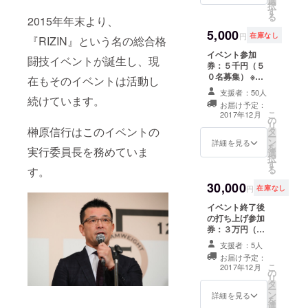
選
展 ※当日は会場
択
す
にて当リターン
る
2015年年末より、
購入画面をご提
5,000
示ください。 ま
円
在庫なし
『RIZIN』という名の総合格
た、今回、特別
イベント参加
イベントとなり
闘技イベントが誕生し、現
券：５千円（５
ます関係上、
０名募集） ※当
トークイベント/
在もそのイベントは活動し
日は会場にて当
打ち上げ会場の
支援者：50人
リターン購入画
続けています。
詳細住所は 該当
お届け予定：
面をご提示くだ
支援者のみにお
こ
2017年12月
の
さい。 また、今
伝えしておりま
リ
榊原信行はこのイベントの
タ
回は特別イベン
すので他言無用
ー
ン
トとなります関
詳細を見る
でお願い致しま
を
実行委員長を務めていま
選
係上、トークイ
す。
択
す
ベントの詳細住
る
す。
所は該当支援者
30,000
のみお伝えして
円
在庫なし
おりますので他
イベント終了後
言無用でお願い
の打ち上げ参加
致します。
券：３万円（５
名募集） ※当日
支援者：5人
は会場にて当リ
お届け予定：
ターン購入画面
こ
2017年12月
の
をご提示くださ
リ
タ
い。 また、今
ー
ン
回、特別イベン
詳細を見る
を
選
トとなります関