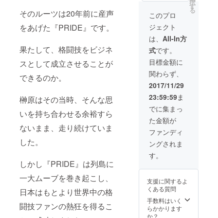
択
す
係上、トークイ
る
そのルーツは20年前に産声
ベント/打ち上げ
このプロ
会場の詳細住所
ジェクト
をあげた『PRIDE』です。
は 該当支援者の
みにお伝えして
は、
All-In方
おりますので他
果たして、格闘技をビジネ
式
です。
言無用でお願い
致します。
目標金額に
スとして成立させることが
関わらず、
できるのか。
2017/11/29
23:59:59
ま
榊原はその当時、そんな思
でに集まっ
いを持ち合わせる余裕すら
た金額が
ないまま、走り続けていま
ファンディ
した。
ングされま
す。
しかし『PRIDE』は列島に
一大ムーブを巻き起こし、
支援に関するよ
くある質問
日本はもとより世界中の格
手数料はいく
闘技ファンの熱狂を得るこ
らかかります
か？