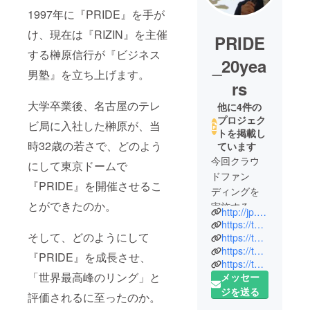
1997年に『PRIDE』を手が
け、現在は『RIZIN』を主催
PRIDE
する榊原信行が『ビジネス
_20yea
男塾』を立ち上げます。
rs
大学卒業後、名古屋のテレ
他に4件の
プロジェク
ビ局に入社した榊原が、当
トを掲載し
時32歳の若さで、どのよう
ています
今回クラウ
にして東京ドームで
ドファン
『PRIDE』を開催させるこ
ディングを
とができたのか。
実施する、
http://jp.rizinff.com
PRIDE生誕
https://twitter.com/rizin_PR
そして、どのようにして
20周年記
https://twitter.com/nobu_sakakibara
https://twitter.com/Show_Otani
念、榊原信
『PRIDE』を成長させ、
https://twitter.com/RIZIN_GAKUEN
行『ビジネ
「世界最高峰のリング」と
メッセー
ス男塾』実
ジを送る
評価されるに至ったのか。
行委員会で