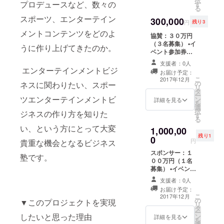
択
プロデュースなど、数々の
す
ください。 ※イ
る
ベント当日及
スポーツ、エンターテイン
300,000
び、事前の企画
円
残り3
会議の際には当
メントコンテンツをどのよ
協賛：３０万円
リターン購入画
（３名募集） ▪︎イ
面をご提示くだ
うに作り上げてきたのか。
ベント参加券
さい。 また、今
（１０名まで） ▪︎
回は特別イベン
支援者：0人
イベント終了後
トとなります関
エンターテインメントビジ
お届け予定：
の打ち上げ参加
係上、トークイ
こ
2017年12月
の
ネスに関わりたい、スポー
券（５名まで）
ベント/打ち上げ
リ
タ
▪︎RIZINグローブ
会場の詳細住所
ー
ツエンターテインメントビ
ン
１個進展 ※当日
詳細を見る
は該当支援者の
を
選
は会場にて当リ
みお伝えしてお
択
ジネスの作り方を知りた
す
ターン購入画面
りますので他言
る
をご提示くださ
無用でお願い致
い、という方にとって大変
1,000,00
い。 また今回、
します。
残り1
0
特別イベントと
円
貴重な機会となるビジネス
なります関係
スポンサー：１
上、トークイベ
塾です。
００万円（１名
ント/打ち上げ会
募集） ▪︎イベント
場の詳細住所は
参加券（３０名
該当支援者のみ
支援者：0人
まで） ▪︎イベント
にお伝えしてお
お届け予定：
終了後の打ち上
りますので他言
こ
2017年12月
の
げ参加券（２０
▼このプロジェクトを実現
無用でお願い致
リ
タ
名まで） ▪︎RIZIN
します。
ー
したいと思った理由
ン
グローブ５個進
詳細を見る
を