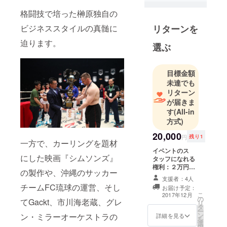
格闘技で培った榊原独自の
ビジネススタイルの真髄に
リターンを
迫ります。
選ぶ
目標金額
未達でも
リターン
が届きま
す
(All-in
方式)
20,000
円
残り1
一方で、カーリングを題材
イベントのス
にした映画『シムソンズ』
タッフになれる
権利：２万円
の製作や、沖縄のサッカー
（５名募集） ▪︎事
支援者：4人
前の打合せがご
チームFC琉球の運営、そし
お届け予定：
ざいますので、
こ
2017年12月
の
事前に個別でご
てGackt、市川海老蔵、グレ
リ
タ
連絡させていた
ー
ン
ン・ミラーオーケストラの
だきますので、
詳細を見る
を
選
その旨、ご了承