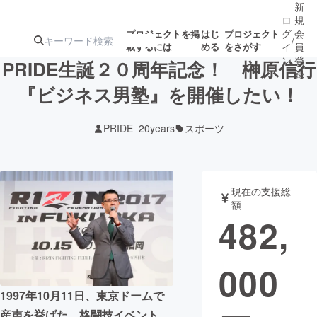
新
ロ
規
グ
会
プロジェクトを掲
はじ
プロジェクト
/
載するには
める
をさがす
イ
員
ン
登
PRIDE生誕２０周年記念！ 榊原信行
録
『ビジネス男塾』を開催したい！
人気のプロ
注目のリ
注目の新着プロ
募集終了が近いプ
もうすぐ公開
PRIDE_20years
スポーツ
ジェクト
ターン
ジェクト
ロジェクト
されます
アート・写真
音楽
現在の支援総
額
482,
テクノロジー・ガジェット
ゲーム・サ
000
映像・映画
書籍・雑誌
1997年10月11日、東京ドームで
ビジネス・起業
チャレンジ
産声を挙げた、格闘技イベント