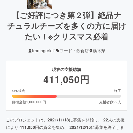
【ご好評につき第２弾】絶品ナ
チュラルチーズを多くの方に届け
たい！※クリスマス必着
fromageriefil
フード・飲食店
栃木県
現在の支援総額
411,050
円
終了
41
%達成
目標金額
1,000,000
円
支援者数
22
人
このプロジェクトは、
2021/11/18
に募集を開始し、
22
人の支援
により
411,050
円の資金を集め、
2021/12/15
に募集を終了しま