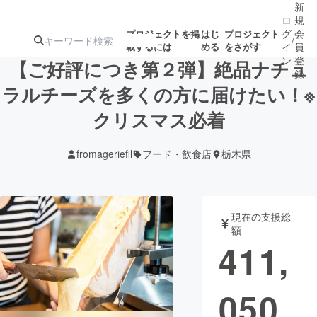
新
ロ
規
グ
会
プロジェクトを掲
はじ
プロジェクト
/
載するには
める
をさがす
イ
員
ン
登
【ご好評につき第２弾】絶品ナチュ
録
ラルチーズを多くの方に届けたい！※
クリスマス必着
人気のプロ
注目のリ
注目の新着プロ
募集終了が近いプ
もうすぐ公開
ジェクト
ターン
ジェクト
ロジェクト
されます
fromageriefil
フード・飲食店
栃木県
アート・写真
音楽
現在の支援総
テクノロジー・ガジェット
ゲーム・サ
額
411,
映像・映画
書籍・雑誌
050
ビジネス・起業
チャレンジ