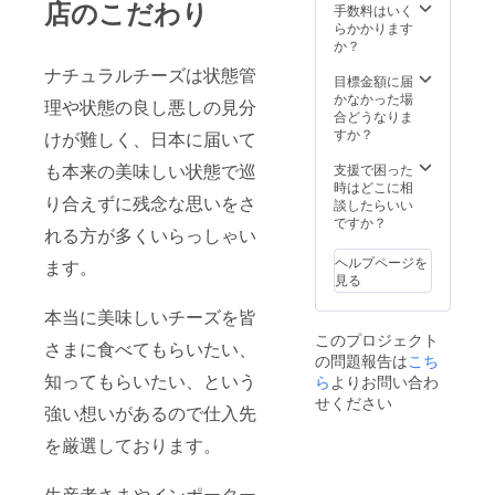
店のこだわり
て含ま
お届け
０２１
手数料はいく
せてい
しま
年２月
らかかります
ただい
す。 お
を予定
か？
ており
届けし
してい
ナチュラルチーズは状態管
ます。
たチー
ます。
目標金額に届
（お送
ズにつ
※１２月
かなかった場
理や状態の良し悪しの見分
りする
いて
分の第
合どうなりま
商品は1
は、そ
一便は
すか？
けが難しく、日本に届いて
便
の特徴
クリス
¥10000
や食べ
も本来の美味しい状態で巡
マス前
支援で困った
相当の
方など
必着で
時はどこに相
り合えずに残念な思いをさ
内容で6
の解説
お届け
談したらいい
回お送
が付き
いたし
ですか？
れる方が多くいらっしゃい
りいた
ます。
ます。
しま
※クール
※写真は
ヘルプページを
ます。
す。）
送料
前回の
見る
※発送
¥1000
クラウ
日：２
〜
ドファ
本当に美味しいチーズを皆
０２１
¥1600
ンディ
このプロジェクト
年１２
につい
ングで
さまに食べてもらいたい、
の問題報告は
こち
月～２
ては全
お送り
知ってもらいたい、という
０２１
て含ま
ら
よりお問い合わ
した内
年５月
せてい
容の一
せください
強い想いがあるので仕入先
を予定
ただい
例で
してい
ており
す。
を厳選しております。
ます。
ます。
※１２月
（お送
分の第
りする
生産者さまやインポーター