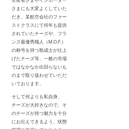
一便は
商品は
クリス
¥10000
さまにも大変よくしていた
マス前
相当の
必着で
内容を
だき、某航空会社のファー
お届け
12回お
ストクラスにて何年も提供
いたし
送りし
ます。
ま
されていたチーズや、フラ
※写真は
す。）
当店で
※発送
ンス最優秀職人（M.O.F.）
ライン
日：２
ナップ
０２１
の称号を持つ熟成士が仕上
してい
年１２
るチー
月～２
げたチーズ等、一般の市場
ズの一
０２１
ではなかなか出回らないも
例で
年１１
す。ボ
月を予
のまで取り扱わせていただ
リュー
定して
ム感の
いま
いております。
目安は
す。 ※
リター
１２月
ン品1、
分の第
そして何よりも私自身、
2と同様
一便は
になり
クリス
チーズが大好きなので、そ
ます。
マス前
のチーズが持つ魅力を十分
必着で
お届け
にお伝えできるよう、状態
いたし
ます。