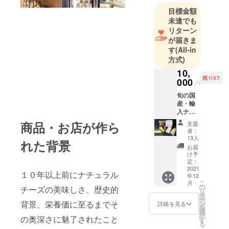
目標金額
未達でも
リターン
が届きま
す
(All-in
方式)
10,
残り37
000
円
旬の国
産・輸
入ナ
チュラ
商品・お店が作ら
支援
ルチー
者：
ズの詰
13人
れた背景
め合わ
お届
せ￥１
け予
０００
定：
０相当
2021
１０年以上前にナチュラル
年12
をお届
こ
月
けしま
の
チーズの美味しさ、歴史的
リ
す。 そ
タ
ー
の時に
背景、栄養価に至るまでそ
ン
詳細を見る
を
一番美
選
択
の奥深さに魅了されたこと
味しい
す
る
状態の