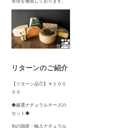
管理を徹底しております。
※写真は
当店で
ライン
ナップ
してい
るチー
ズの一
例で
す。ボ
リュー
ム感の
目安は
リター
ン品1、
リターンのご紹介
2と同様
になり
ます。
【リターン品①】￥１００
００
◆厳選ナチュラルチーズの
セット◆
旬の国産・輸入ナチュラル