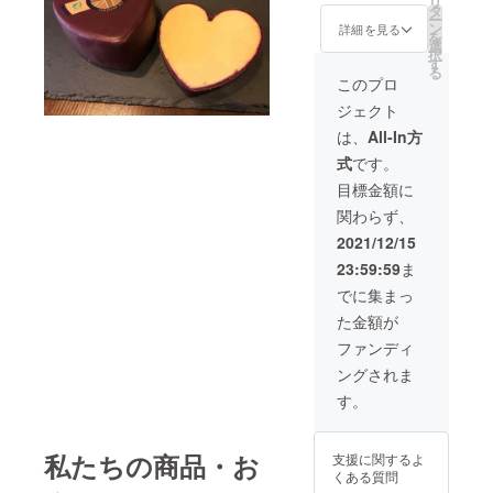
リ
ムや蜂
す。 そ
ます。
タ
す。）
ー
蜜、ク
の時に
※クール
ン
※発送
詳細を見る
を
ラッ
一番美
送料
選
日：２
択
カーな
味しい
¥1000
す
０２１
る
ど）を
状態の
〜
年１２
このプロ
詰め合
チーズ
¥1600
月２０
ジェクト
わせて
を厳選
につい
日頃を
お届け
し、５
ては全
予定し
は、
All-In方
しま
～８種
て含ま
ていま
式
です。
す。 お
類（約
せてい
す。
届けし
６００
ただい
（クリ
目標金額に
たチー
ｇ～８
ており
スマス
関わらず、
ズにつ
００
ます。
前必
いて
ｇ）と
（お送
着） ※
2021/12/15
は、そ
チーズ
りする
写真は
23:59:59
ま
の特徴
をより
商品は1
前回の
や食べ
楽しん
便
クラウ
でに集まっ
方など
で頂く
¥10000
ドファ
た金額が
の解説
ための
相当の
ンディ
が付き
食材
内容で3
ングで
ファンディ
ます。
（ジャ
回お送
お送り
ングされま
※クール
ムや蜂
りしま
した内
送料
蜜、ク
す。）
容の一
す。
¥1000
ラッ
※発送
例で
〜
カーな
日：２
す。
¥1600
ど）を
０２１
私たちの商品・お
支援に関するよ
につい
詰め合
年１２
くある質問
ては全
わせて
月～２