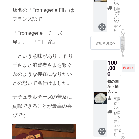
ズの詰
ｇ）と
いて
1人
め合わ
チーズ
は、そ
お届
店名の『Fromagerie Fil』は
せ￥１
をより
の特徴
け予
０００
楽しん
定：
フランス語で
や食べ
０相当
2021
で頂く
方など
年12
をお届
ための
の解説
こ
月
けしま
『Fromagerie＝チーズ
食材
の
が付き
リ
す。 そ
（ジャ
タ
ます。
ー
屋』、 『Fil＝糸』
の時に
ムや蜂
ン
※クール
詳細を見る
を
一番美
蜜、ク
選
送料
択
味しい
ラッ
す
¥1000
という意味があり 、作り
る
状態の
カーな
〜
100
チーズ
ど）を
¥1600
手さまと消費者さまを繋ぐ
を厳選
,00
詰め合
につい
残り50
し、５
わせて
0
ては全
糸のような存在になりたい
円
～７種
お届け
て含ま
類（約
旬の国
との想いで名付けました。
しま
せてい
６００
産・輸
す。 お
ただい
ｇ～７
入ナ
届けし
ており
ナチュラルチーズの普及に
００
チュラ
たチー
ます。
支援
ｇ）と
ルチー
ズにつ
（お送
者：
貢献できることが最高の喜
チーズ
ズの詰
いて
りする
0人
をより
め合わ
は、そ
商品は
お届
びです。
楽しん
せ￥１
の特徴
¥10000
け予
で頂く
０００
や食べ
定：
相当の
ための
０相当
2021
方など
内容と
年12
食材
をお届
の解説
なって
こ
月
（ジャ
けしま
が付き
の
おりま