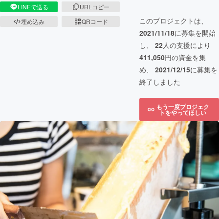
LINEで送る
URLコピー
このプロジェクトは、
埋め込み
QRコード
2021/11/18
に募集を開始
し、
22
人の支援により
411,050
円の資金を集
め、
2021/12/15
に募集を
終了しました
もう一度プロジェク
トをやってほしい