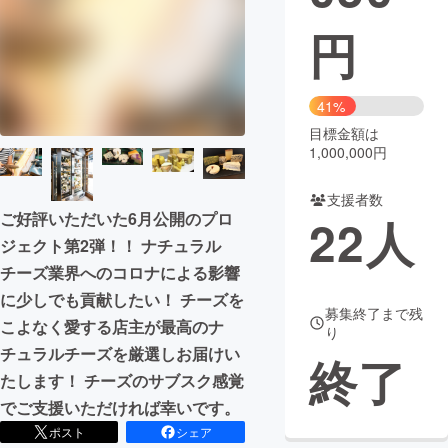
円
まちづくり・地域活性化
CAMPFIRE for Social Good
CAMPFIRE Creation
41%
CAMPFIREふるさと納税
machi-ya
コミュニティ
目標金額は
1,000,000円
支援者数
ご好評いただいた6月公開のプロ
22
人
ジェクト第2弾！！ ナチュラル
チーズ業界へのコロナによる影響
に少しでも貢献したい！ チーズを
募集終了まで残
こよなく愛する店主が最高のナ
り
チュラルチーズを厳選しお届けい
終了
たします！ チーズのサブスク感覚
でご支援いただければ幸いです。
ポスト
シェア