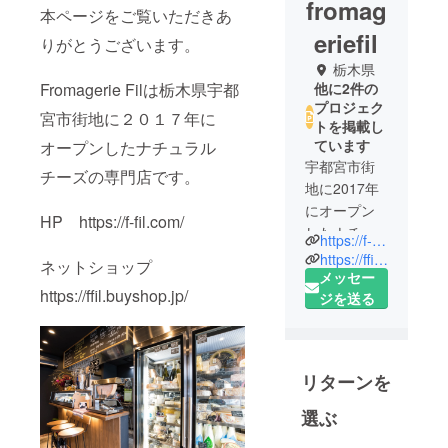
fromag
本ページをご覧いただきあ
eriefil
りがとうございます。
栃木県
Fromagerie Filは栃木県宇都
他に2件の
プロジェク
宮市街地に２０１７年に
トを掲載し
ています
オープンしたナチュラル
宇都宮市街
チーズの専門店です。
地に2017年
にオープン
HP https://f-fil.com/
したナチュ
https://f-fil.com/
ラルチーズ
https://ffil.buyshop.jp/
ネットショップ
専門店で
メッセー
https://ffil.buyshop.jp/
ジを送る
リターンを
選ぶ