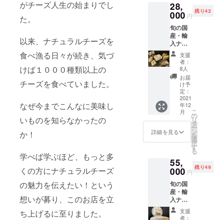
がチーズ人生の始まりでし
28,
チーズ
残り42
を厳選
000
円
た。
し、５
旬の国
～7種類
産・輸
（約６
以来、ナチュラルチーズを
入ナ
００ｇ
チュラ
～7００
食べ漁る日々が続き、気づ
支援
ルチー
ｇ）と
者：
ズの詰
チーズ
けば１０００種類以上の
8人
め合わ
をより
お届
チーズを食べていました。
せ￥１
楽しん
け予
０００
で頂く
定：
０相当
2021
ための
なぜ今までこんなに美味し
年12
をお届
食材
こ
月
けしま
（ジャ
の
いものを知らなかったの
リ
す。 そ
ムや蜂
タ
ー
の時に
蜜、ク
ン
詳細を見る
か！
を
一番美
ラッ
選
択
味しい
カーな
す
る
状態の
ど）を
学べば学ぶほど、もっと多
55,
チーズ
詰め合
残り49
を厳選
くの方にナチュラルチーズ
000
わせて
円
し、５
お届け
の魅力を伝えたい！という
旬の国
～７種
しま
産・輸
類（約
す。 お
想いが募り、このお店を立
入ナ
６００
届けし
チュラ
ｇ～７
たチー
支援
ち上げるに至りました。
ルチー
００
ズにつ
者：