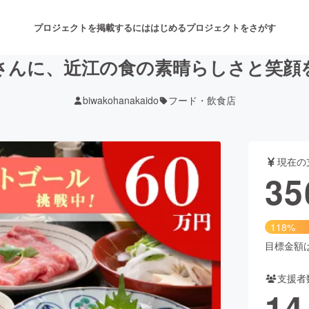
プロジェクトを掲載するには
はじめる
プロジェクトをさがす
さんに、近江の食の素晴らしさと笑顔
biwakohanakaido
フード・飲食店
注目のリターン
注目の新着プロジェクト
募集終了が近いプロジェクト
も
現在の
音楽
舞台・パフォーマンス
35
ゲーム・サービス開発
フード・飲食店
118%
書籍・雑誌出版
アニメ・漫画
目標金額は3
支援者
チャレンジ
ビューティー・ヘルスケ
14