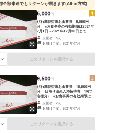
標金額未達でもリターンが届きます
(All-in方式)
5,000
円
びわ湖花街道お食事券 5,000円
分 ※お食事券の有効期限は2021年
7月1日～2021年12月30日まで ※
チケット写真および枚数はイメージ
支援者：5人
です
お届け予定：2021年07月
このリターンを選択する
る
9,500
円
びわ湖花街道お食事券 10,000円
分 日帰り温泉入浴招待券 1枚(1
名様分) ※お食事券の有効期限は
2021年7月1日～2021年12月30日ま
支援者：2人
で ※入浴招待券の有効期限は2021
お届け予定：2021年07月
年7月1日～2021年10月31日まで
※チケット写真および枚数はイメー
ジです
このリターンを選択する
る