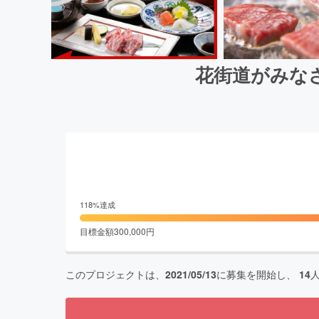
花街道がみな
118
%達成
目標金額
300,000
円
このプロジェクトは、
2021/05/13
に募集を開始し、
14