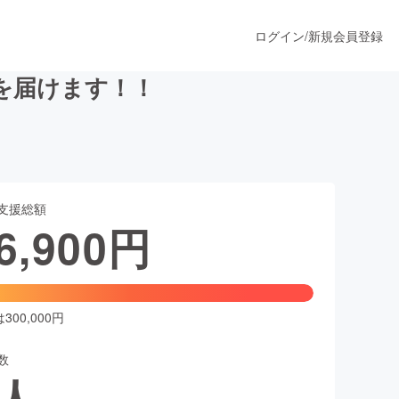
ログイン
/
新規会員登録
を届けます！！
うすぐ公開されます
支援総額
プロダクト
6,900
円
ファッション
スポーツ
00,000円
数
ア
ソーシャルグッド
人