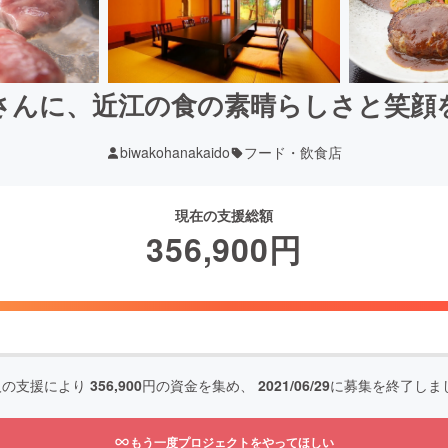
さんに、近江の食の素晴らしさと笑顔
biwakohanakaido
フード・飲食店
現在の支援総額
356,900
円
人の支援により
356,900
円の資金を集め、
2021/06/29
に募集を終了しま
もう一度プロジェクトをやってほしい