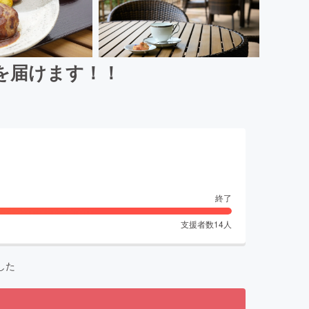
を届けます！！
終了
支援者数
14
人
した