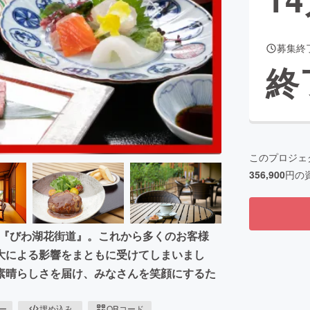
募集終
CAMPFIRE for Social Good
CAMPFIRE Creation
終
CAMPFIREふるさと納税
machi-ya
コミュニティ
このプロジェ
356,900
円の
旅館『びわ湖花街道』。これから多くのお客様
大による影響をまともに受けてしまいまし
素晴らしさを届け、みなさんを笑顔にするた
ピー
埋め込み
QRコード