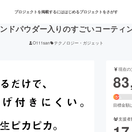
プロジェクトを掲載するには
はじめる
プロジェクトをさがす
ンドパウダー入りのすごいコーティング
O111san
テクノロジー・ガジェット
注目のリターン
注目の新着プロジェクト
募集終了が近いプロジェクト
も
現在の
音楽
舞台・パフォーマンス
83
ゲーム・サービス開発
フード・飲食店
5%
書籍・雑誌出版
アニメ・漫画
目標金額は1
支援者
チャレンジ
ビューティー・ヘルスケ
17