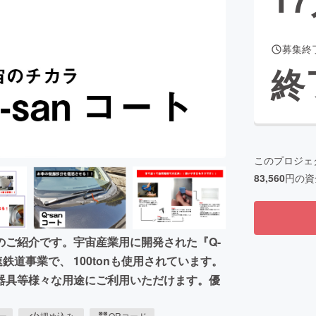
募集終
CAMPFIRE for Social Good
CAMPFIRE Creation
終
CAMPFIREふるさと納税
machi-ya
コミュニティ
このプロジェ
83,560
円の資
ご紹介です。宇宙産業用に開発された『Q-
道事業で、 100tonも使用されています。
器具等様々な用途にご利用いただけます。優
ピー
埋め込み
QRコード