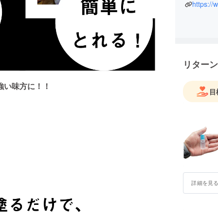
https:/
また、前
更に最近
ベントや
す。人と
近年の目
どうぞ宜
リターン
強い味方に！！
目
詳細を見