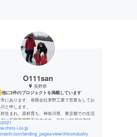
O111san
長野県
他に2件のプロジェクトを掲載しています
野市にあります、有限会社茅野工業で営業をしてお
小川と申します。
原村生まれ、原村育ち、神奈川県、東京都での生活
在は長野県茅野市在住です。年齢は39歳で趣味
o2021
ニング少々、最近、アウトドアにはまりつつありま
ww.chino-i.co.jp
peraichi.com/landing_pages/view/chinoindustry