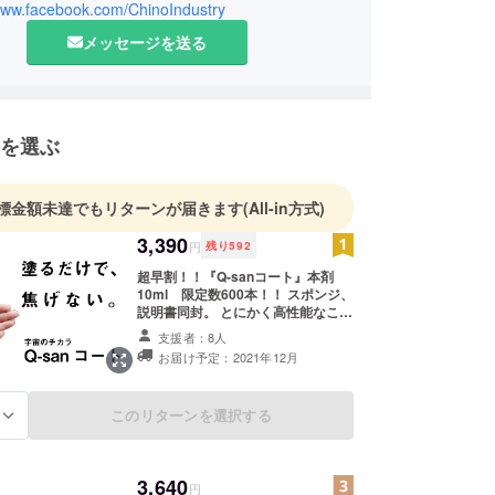
/www.facebook.com/ChinoIndustry
職が車を販売していましたので車も好きです。
では二歳児の子育てに奮闘しつつ、地元で様々なイ
メッセージを送る
お祭りのお手伝いや設営などもさせて頂いておりま
楽しく過ごさせていただく事が好きです。
標はトライアスロンの大会に出てみることです。
しくお願いいたします。
を選ぶ
標金額未達でもリターンが届きます
(All-in方式)
3,390
円
残り
592
超早割！！『Q-sanコート』本剤
10ml 限定数600本！！ スポンジ、
説明書同封。 とにかく高性能なこの
コーティング剤を是非お試しくださ
支援者：8人
い！ 支援いただいたタイミングによ
お届け予定：2021年12月
り納期が前後しますのでご了承くだ
さい。
このリターンを選択する
る
3,640
円