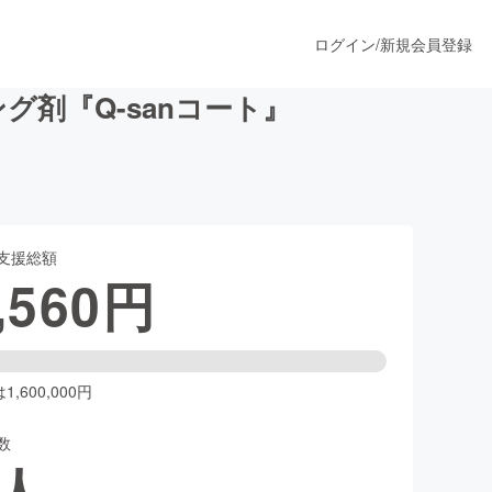
ログイン
/
新規会員登録
剤『Q-sanコート』
うすぐ公開されます
支援総額
プロダクト
,560
円
ファッション
スポーツ
,600,000円
数
ア
ソーシャルグッド
人