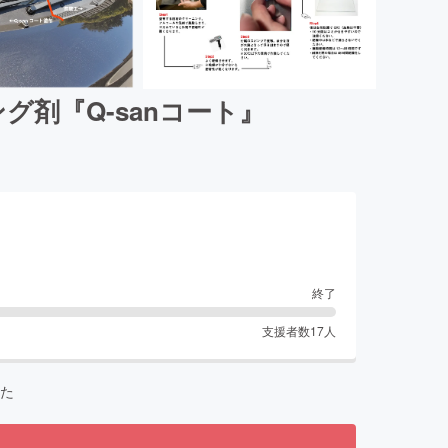
剤『Q-sanコート』
終了
支援者数
17
人
た