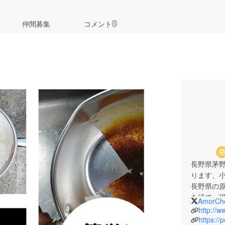
仲間募集
コメント
2
長野県茅
ります、
長野県の
を経て、現
AmorCh
は、ラン
http://w
す。
https://