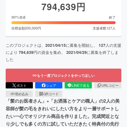
794,639
円
終了
397
%達成
目標金額
200,000
円
支援者数
127
人
このプロジェクトは、
2021/04/15
に募集を開始し、
127
人の支援
により
794,639
円の資金を集め、
2021/04/29
に募集を終了しま
した
もう一度プロジェクトをやってほしい
ポスト
シェア
LINEで送る
URLコピー
埋め込み
QRコード
「髪のお医者さん」×「お洒落とケアの職人」の2人の美
容師が髪の毛をきれいにしたい方をより一層サポートし
たい一心でオリジナル商品を作りました。完成間近とな
り少しでも多くの方に試していただきたく特典付の先行