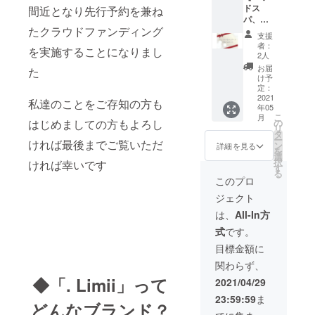
レジッ
ドス
間近となり先行予約を兼ね
込
しはで
トカー
パ、
11,000
きない
ドにて
たクラウドファンディング
マッ
円のメ
ので必
お支払
支援
サージ
ニュー
要金額
いくだ
者：
を実施することになりまし
年間パ
で月1回
分ご使
2人
さい ※
スポー
1年間で
用くだ
使用期
お届
た
ト】 小
すと
さい ※
け予
限はリ
野限定
132,000
定：
お会計
ターン
のヘッ
2021
円です
時、不
私達のことをご存知の方も
発送日
年05
ドスパ
が、今
足額は
より2年
こ
月
マッ
回日頃
はじめましての方もよろし
の
現金ま
とさせ
リ
サージ
の感謝
タ
たはク
ていた
ー
ければ最後までご覧いただ
の年間
を込め
ン
レジッ
詳細を見る
だきま
を
パス
て特別
選
トカー
す
択
ければ幸いです
ポート
にご用
す
ドにて
る
です。
意しま
お支払
このプロ
今回日
した。
いくだ
ジェクト
頃の感
※初回ご
さい ※
謝を込
利用か
使用期
は、
All-In方
めて年
ら1年間
限はリ
式
です。
間パス
が有効
ターン
ポート
期間で
発送日
目標金額に
にて特
す ※同
より2年
関わらず、
別にご
日にそ
とさせ
用意し
◆「. Limii」って
の他の
ていた
2021/04/29
まし
メ
だきま
23:59:59
ま
た。
ニュー
す
どんなブランド？
※1ヶ月
がある