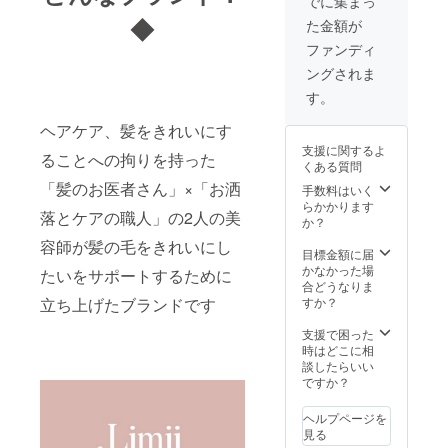
でに集まっ
最大6日
場合は
◆
た金額が
とさせ
お会計
ていた
が発生
ファンディ
だきま
します
ングされま
す。 ※
※他人へ
すべて
の譲渡
す。
マン
はでき
ツーマ
ません
ヘアケア、髪をきれいにす
ンでの
※画像は
支援に関するよ
施術の
ることへの拘りを持った
イメー
くある質問
ため予
ジです
「髪のお医者さん」×「お洒
約時間
手数料はいく
の調整
らかかります
落とケアの職人」の2人の美
のお願
か？
いをす
容師が髪の毛をきれいにし
る場合
目標金額に届
があり
かなかった場
たいをサポートするために
ます。
合どうなりま
※有効期
立ち上げたブランドです
すか？
限は初
めて利
支援で困った
用した
時はどこに相
月から
談したらいい
12ヶ月
ですか？
とさせ
ていた
ヘルプページを
だきま
見る
す。