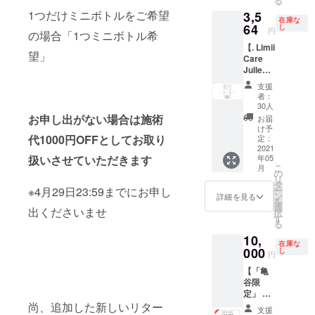
る
カー ・
す ※ス
て頂き
の影響
1つだけミニボトルをご希望
3,5
来店時
テッ
ます。
により
在庫な
にオリ
64
カーは
「.
し
納期に
円
の場合「1つミニボトル希
ジナル
現在製
Limii」
遅れが
【. Limii
ステッ
作中、
が活動
生じる
望」
Care
カー提
写真は
を続け
場合が
Julle
示で施
イメー
る限り
ござい
150gパ
術代
ジです
無期限
ます閉
支援
ウチ(詰
1,000円
※ステッ
でハイ
じる
者：
替え用)
OFF ・
カーに
ライト
30人
1つ 】
オリジ
お申し出がない場合は施術
よる割
に残さ
お届
【先行
ナルス
引は1度
せて頂
け予
予約特
代1000円OFFとしてお取り
テッ
定：
です
きま
典】 ・
2021
カーを
※25gミ
す。 ま
扱いさせていただきます
年05
商品
利用し
ニボト
た予定
こ
月
10%OF
たSNS
の
ルは簡
ではあ
リ
F ・送
での
タ
易の詰
ります
※4月29日23:59までにお申し
ー
料込み
キャン
ン
替えボ
がホー
詳細を見る
を
・. Limii
ペーン
選
トルを
ムペー
出くださいませ
択
オリジ
企画参
す
利用し
ジ開設
る
ナルス
加権 ※
ます ラ
も考え
10,
テッ
通常は
ベルは
ており
在庫な
カー ・
000
2,970円
し
ござい
ますの
円
来店時
+送料で
ません
でその
【「亀
にオリ
す ※ス
のでご
際に特
谷限
ジナル
テッ
了承く
別協賛
定」 施
ステッ
カーは
ださい
として
術クー
尚、追加した新しいリター
カー提
現在製
※新型コ
同じく
支援