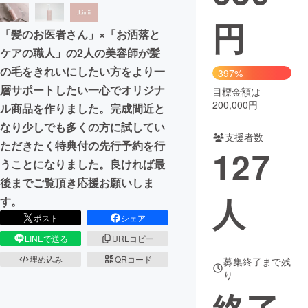
円
まちづくり・地域活性化
「髪のお医者さん」×「お洒落と
ケアの職人」の2人の美容師が髪
CAMPFIRE for Social Good
CAMPFIRE Creation
の毛をきれいにしたい方をより一
397%
CAMPFIREふるさと納税
machi-ya
コミュニティ
層サポートしたい一心でオリジナ
目標金額は
200,000円
ル商品を作りました。完成間近と
なり少しでも多くの方に試してい
支援者数
ただきたく特典付の先行予約を行
127
うことになりました。良ければ最
後までご覧頂き応援お願いしま
人
す。
ポスト
シェア
LINEで送る
URLコピー
埋め込み
QRコード
募集終了まで残
り