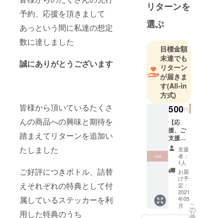
リターンを
予約、応援を頂きまして
選ぶ
あっという間に私達の想定
数に達しました
目標金額
未達でも
誠にありがとうございます
リターン
が届きま
す
(All-in
方式)
皆様から頂いているたくさ
500
円
んの商品への興味と期待を
【応
援、ご
踏まえてリターンを追加い
支援へ
のお礼
たしました
支援
のメッ
者：
セー
1人
ジ、今
ご好評につきボトル、詰替
お届
後の活
け予
えそれぞれの特典として付
動予定
定：
報告】
2021
属しているステッカーを利
年05
リター
こ
月
ンはい
の
用した特典のうち
リ
らない
タ