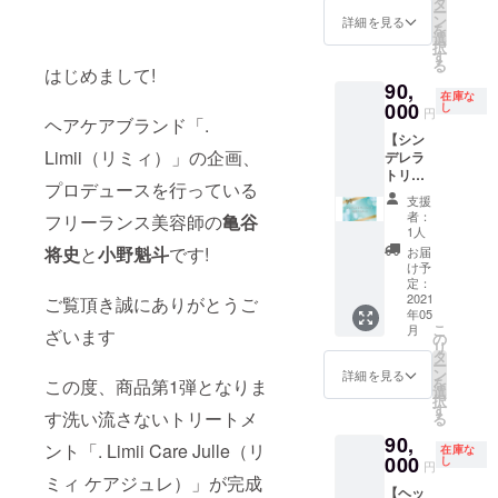
チケッ
タ
よる割
ー
謝を込
トは制
ン
引は1枚
詳細を見る
を
めてお
作中で
選
につき1
択
気持ち
すので
す
度です
る
程度で
はじめまして!
画像は
※新型コ
90,
すがお
イメー
ロナウ
在庫な
得にな
000
ジです
し
イルス
円
ヘアケアブランド「.
るので
※¥1,000
感染症
【シン
ご利用
円分の
の影響
Limii（リミィ）」の企画、
デレラ
頂けた
チケッ
により
トリー
らと思
トを12
納期に
プロデュースを行っている
トメン
いま
枚での
遅れが
支援
ト 年間
す。 ※
お渡し
生じる
者：
フリーランス美容師の
亀谷
パス
チケッ
です ※
1人
場合が
ポー
トは制
お釣り
将史
と
小野魁斗
です!
ござい
お届
ト】 亀
作中で
のお渡
け予
ます
谷限定
すので
定：
しはで
のシン
2021
ご覧頂き誠にありがとうご
画像は
きない
年05
デレラ
イメー
ので必
こ
月
ざいます
トリー
ジです
の
要金額
リ
トメン
※¥1,000
タ
分ご使
ー
トの月1
円分の
ン
用くだ
詳細を見る
を
この度、商品第1弾となりま
回、
チケッ
選
さい ※
択
12ヶ月
トを12
す
お会計
す洗い流さないトリートメ
る
分の年
枚での
時、不
90,
間パス
お渡し
足額は
ント「. Limii Care Julle（リ
在庫な
ポート
000
です ※
し
現金ま
円
です。
お釣り
ミィ ケアジュレ）」が完成
たはク
【ヘッ
通常税
のお渡