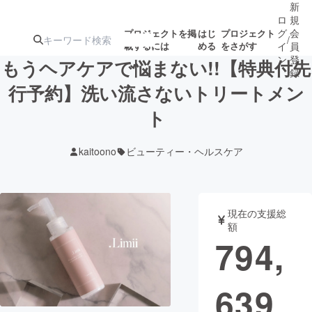
新
ロ
規
グ
会
プロジェクトを掲
はじ
プロジェクト
/
載するには
める
をさがす
イ
員
ン
登
もうヘアケアで悩まない!!【特典付先
録
行予約】洗い流さないトリートメン
ト
人気のプロ
注目のリ
注目の新着プロ
募集終了が近いプ
もうすぐ公開
ジェクト
ターン
ジェクト
ロジェクト
されます
kaitoono
ビューティー・ヘルスケア
アート・写真
音楽
現在の支援総
テクノロジー・ガジェット
ゲーム・サ
額
794,
映像・映画
書籍・雑誌
639
ビジネス・起業
チャレンジ