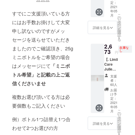
示で施
在SNS
現在製
定：
術代
は
2021
作中、
年05
1,000円
Instagr
写真は
すでにご支援頂いている方
こ
月
OFF Ｂ
amを開
イメー
の
リ
にはお手数お掛けして大変
25gミニ
設した
ジです
タ
ー
ボトル
ばかり
※ステッ
ン
詳細を見る
を
申し訳ないのですがメッ
（1000
ですが
カーに
選
択
円相
ストー
よる割
す
セージを送らせていただき
る
当）ご
リーズ
引は1度
2,6
提供(一
ハイラ
です
ましたのでご確認頂き、25g
在庫な
緒にお
イトに
73
※25gミ
し
円
送りい
クラウ
ニボト
ミニボトルをご希望の場合
【. Limii
たしま
ドファ
ルは簡
Care
す) ・オ
ンディ
はメッセージにて
「ミニボ
易の詰
Julle
リジナ
ング特
替えボ
トル希望」と記載の上ご返
100g 1
ルス
別協賛
トルを
支援
本】
テッ
として
利用し
者：
信くださいませ
【先行
カーを
ストー
ます ラ
60人
予約特
利用し
リーに
ベルは
お届
典】 ・
たSNS
最大3
ござい
け予
複数お選び頂いてる方は必
商品
での
つ、宣
定：
ません
10%OF
2021
キャン
伝した
のでご
要個数もご記入ください
年05
F ・送
ペーン
い情報
了承く
こ
月
料込み
企画参
やタグ
の
ださい
リ
・. Limii
加権 ※
付等で
タ
例）ボトル1つ詰替え1つ合
※新型コ
ー
オリジ
通常は
ご紹
ン
ロナウ
詳細を見る
を
ナルス
わせて2つお選びの方
3960円
介、告
選
イルス
択
テッ
+送料で
知させ
す
感染症