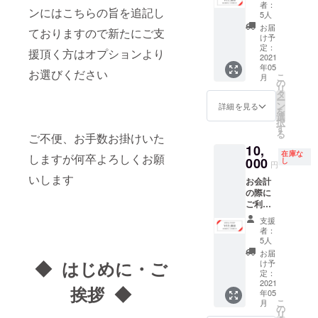
ポン
示で施
作中、
ロナウ
無期限
者：
ンにはこちらの旨を追記し
¥12,000
術代
写真は
5人
イルス
にて掲
円分】
1,000円
イメー
感染症
載させ
お届
ておりますので新たにご支
お会計
OFF ・
ジです
け予
の影響
ていた
の際に
オリジ
定：
※ステッ
により
だきま
援頂く方はオプションより
ご利用
2021
ナルス
カーに
納期に
す。 掲
年05
頂ける
テッ
よる割
お選びください
遅れが
載内容
こ
月
12,000
カーを
の
引は1度
生じる
は打ち
リ
円分の
利用し
タ
です ※
場合が
合わせ
ー
クーポ
たSNS
ン
新型コ
詳細を見る
ござい
させて
を
ンチ
での
選
ロナウ
ます
いただ
択
ケット
キャン
す
イルス
きま
る
ご不便、お手数お掛けいた
をお届
ペーン
感染症
す。
10,
けしま
企画参
の影響
在庫な
しますが何卒よろしくお願
す。 日
000
加権 ※
し
により
円
頃の感
通常は
納期に
いします
お会計
謝を込
3,960円
遅れが
の際に
めてお
+送料で
生じる
ご利用
気持ち
す ※ス
場合が
頂ける
程度で
テッ
ござい
支援
12,000
すがお
カーは
ます
者：
円分の
得にな
現在製
5人
クーポ
るので
作中、
お届
ンチ
ご利用
◆ はじめに・ご
写真は
け予
ケット
頂けた
定：
イメー
をお届
2021
らと思
ジです
挨拶 ◆
年05
けしま
いま
※ステッ
こ
月
す。 日
す。 ※
の
カーに
リ
頃の感