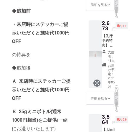
ー
けど応
ン
詳細を見る
を
援、ご
選
◆
追加前
択
支援く
す
る
ださる
2,6
方良け
・来店時にステッカーご提
残り11
ればこ
73
円
ちらを
示いただくと施術代1000円
【先行
お願い
OFF
予約特
します!
典】 ・
感謝の
商品
気持ち
支援
の特典を
10%OF
を込め
者：
F ・送
てお礼
49人
料込み
のメッ
お届
◆追加後
・. Limii
セージ
け予
オリジ
を送ら
定：
ナルス
2021
せてい
Ａ 来店時にステッカーご提
年05
テッ
ただき
こ
月
カー ・
ます。
の
示いただくと施術代1000円
リ
オプ
未熟な2
タ
ー
ション
OFF
人です
ン
詳細を見る
を
Ａまた
が、よ
選
択
はＢを
り一層
す
る
Ｂ 25gミニボトル(通常
選択 Ａ
皆様の
3,5
来店時
髪の毛
1000円相当)をご提供
(一緒
残り26
にオリ
64
をきれ
円
ジナル
いにし
にお送りいたします)
【. Limii
ステッ
たい一