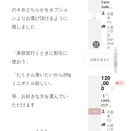
Care
カー提
心で活
Julle
示で施
動して
のＡＢどちらかをオプショ
150g パ
術代
まいり
支援
ウチ(詰
1,000円
ンよりお選び頂けるように
ますの
者：
替え用)
OFF Ｂ
で応援
4人
1つ】
致しました
25gミニ
頂けま
お届
【先行
ボトル
すと幸
け予
予約特
（1000
定：
いで
典】 ・
2021
円相
す。
年05
商品
当）ご
こ
月
10%OF
提供 ・
の
「美容室行くときに割引に
リ
F ・送
オリジ
タ
ー
料込み
ナルス
ン
詳細を見る
使おう」
を
・. Limii
テッ
選
択
オリジ
カーを
す
る
ナルス
利用し
「たくさん使いたいから25g
120
テッ
たSNS
カー ・
,00
ミニボトル欲しい」
での
残り1
オプ
キャン
0
円
ション
ペーン
等、お好きな方を選んでい
Ａまた
【「.
企画参
はＢを
Limii」
加権 ※
ただけます
選択 Ａ
のアカ
通常は
来店時
ウント
2,970円
支援
にオリ
に特別
+送料で
者：
ジナル
協賛と
す ※ス
0人
ステッ
して掲
テッ
お届
カー提
載】 現
カーは
け予
⚠️⚠️⚠️