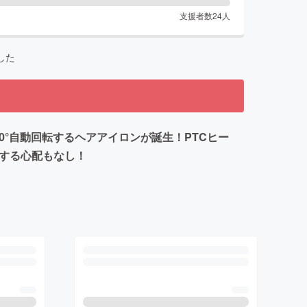
支援者数
24
人
した
°自動回転するヘアアイロンが誕生！PTCヒー
する心配もなし！