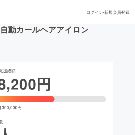
ログイン
/
新規会員登録
る自動カールヘアアイロン
うすぐ公開されます
支援総額
プロダクト
8,200
円
ファッション
スポーツ
00,000円
数
ア
ソーシャルグッド
人