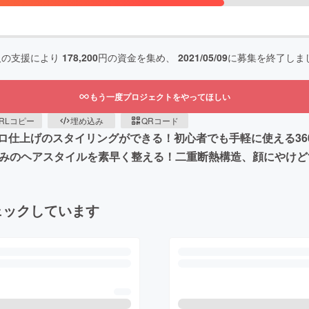
人の支援により
178,200
円の資金を集め、
2021/05/09
に募集を終了しま
もう一度プロジェクトをやってほしい
RLコピー
埋め込み
QRコード
仕上げのスタイリングができる！初心者でも手軽に使える360
好みのヘアスタイルを素早く整える！二重断熱構造、顔にやけど
ェックしています