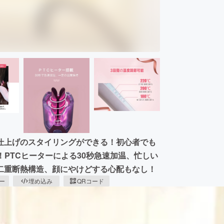
仕上げのスタイリングができる！初心者でも
！PTCヒーターによる30秒急速加温、忙しい
二重断熱構造、顔にやけどする心配もなし！
ピー
埋め込み
QRコード