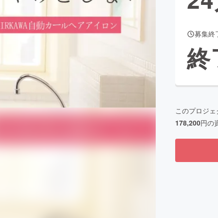
募集終
CAMPFIRE for Social Good
CAMPFIRE Creation
終
CAMPFIREふるさと納税
machi-ya
コミュニティ
このプロジェ
178,200
円の