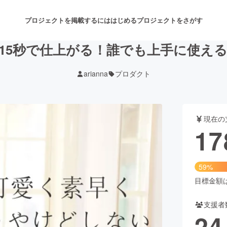
プロジェクトを掲載するには
はじめる
プロジェクトをさがす
15秒で仕上がる！誰でも上手に使え
arianna
プロダクト
注目のリターン
注目の新着プロジェクト
募集終了が近いプロジェクト
も
現在の
音楽
舞台・パフォーマンス
17
ゲーム・サービス開発
フード・飲食店
59%
書籍・雑誌出版
アニメ・漫画
目標金額は3
支援者
チャレンジ
ビューティー・ヘルスケ
24