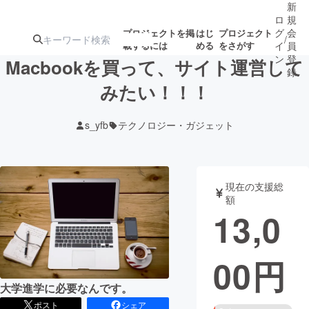
新
ロ
規
グ
会
プロジェクトを掲
はじ
プロジェクト
/
載するには
める
をさがす
イ
員
ン
登
Macbookを買って、サイト運営して
録
みたい！！！
人気のプロ
注目のリ
注目の新着プロ
募集終了が近いプ
もうすぐ公開
s_yfb
テクノロジー・ガジェット
ジェクト
ターン
ジェクト
ロジェクト
されます
アート・写真
音楽
現在の支援総
額
13,0
テクノロジー・ガジェット
ゲーム・サ
00
円
映像・映画
書籍・雑誌
大学進学に必要なんです。
ビジネス・起業
チャレンジ
ポスト
シェア