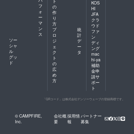
パ
ト
KOS
フ
の
HI
ォ
作
JFA
ー
り
クラ
マ
方
ウド
ン
プ
統
ファ
ス
ロ
計
ン
ソー
ジ
デ
ディ
シャ
ェ
ー
ング
ル
ク
タ
mac
グッ
ト
hi-ya
ド
の
補助
広
金申
め
請サ
方
ポー
ト
「QRコード」は株式会社デンソーウェーブの登録商標です。
© CAMPFIRE,
会社概
採用情
パートナー
Inc.
要
報
募集