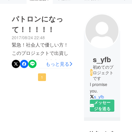
パトロンになっ
て！！！！！
2017/08/24 22:48
緊急！社会人で優しい方！
このプロジェクトで出資し
s_yfb
てくださった、あなたは優
もっと見る
初めてのプ
しく、貧乏な学生を助ける
ロジェクト
ことができます 私は高校三
1
です
I promise
年生です 家計が厳しく、バ
you.
イトと奨学金制度を利用し
s_yfb
てなんとか大学進学を許し
メッセー
ジを送る
てもらってます。ですが大
学では工学系に進むためハ
イスペックなパソコンが必