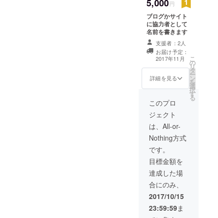
5,000
円
校総体宮城県大会の２回戦
ブログかサイト
で県２位の学校と当たって
に協力者として
名前を書きます
しまい50-97で負けてしまい
支援者：2人
ました。 部活も終わり、先
お届け予定：
こ
2017年11月
生にも急かされなんとなく
の
リ
タ
決めたのが「横浜市立大
ー
ン
詳細を見る
を
選
学」です。その時は特に調
択
す
る
べもせず何となく行けるん
このプロ
じゃね？と甘く考えていま
ジェクト
は、All-or-
した。ですがそんな甘くは
Nothing方式
ありません。私の高校は偏
です。
差値４６の底辺高校です。
目標金額を
横浜市立大学は偏差値６
達成した場
０。この差を埋めようと勉
合にのみ、
強は一日６時間くらいやっ
2017/10/15
23:59:59
ま
ていました。英語の基礎も