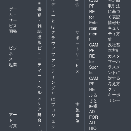
特定商
CAM
画
デ
会
取引法
PFI
ゲー
書
ミ
に基づ
RE
ム・
籍
ー
く表記
for
サー
・
と
情報セ
Ente
ビス
雑
は
キュリ
rtain
開発
誌
ク
サ
ティ方
men
出
ラ
ポ
針
t
版
ウ
ー
反社基
CAM
ビジ
ビ
ド
ト
本方針
PFI
ネ
ュ
フ
サ
カスタ
RE
ス・
ー
ァ
ー
マーハ
for
起業
テ
ン
ビ
ラスメ
Spor
ィ
デ
ス
ントに
ts
ー
ィ
対する
CAM
・
ン
考え方
PFI
ヘ
グ
クッ
RE
ル
と
キーポ
ふる
ス
は
リシー
さと
ケ
プ
実
納税
ア
ロ
施
AD
アー
舞
ジ
事
FOR
ト・
台
ェ
例
ALL
写真
・
ク
HIO