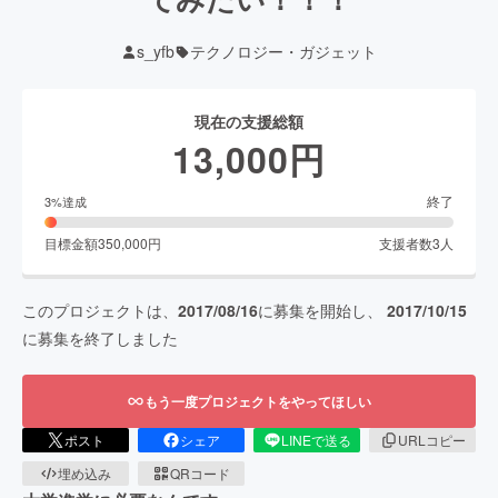
s_yfb
テクノロジー・ガジェット
現在の支援総額
13,000
円
終了
3
%達成
目標金額
350,000
円
支援者数
3
人
このプロジェクトは、
2017/08/16
に募集を開始し、
2017/10/15
に募集を終了しました
もう一度プロジェクトをやってほしい
ポスト
シェア
LINEで送る
URLコピー
埋め込み
QRコード