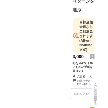
リターンを
要です。 学生で学校もあり
選ぶ
一ヶ月に稼げるお金はそん
なに多くありません。パト
目標金額
ロンになってくださる方に
未達なら
お金をかけたお礼もできな
全額返金
されます
いと思います。ですが、お
(All-or-
礼の手紙という形で手書き
Nothing
方式)
で想いを伝えることはでき
3,000
ます！ なぜ私がクラウド
円
心を込めて丁寧
ファンディングでこのプロ
にお礼の手紙を
ジェクトを始めようと思っ
書きます
支援者：1人
たのか！ 私は高校三年生に
お届け予定：
なったのはいいものの部活
こ
2017年11月
の
リ
タ
を一番に考えていたため大
ー
ン
詳細を見る
を
学は決まっていませんでし
選
択
す
る
た。 部活は６月の初め、高