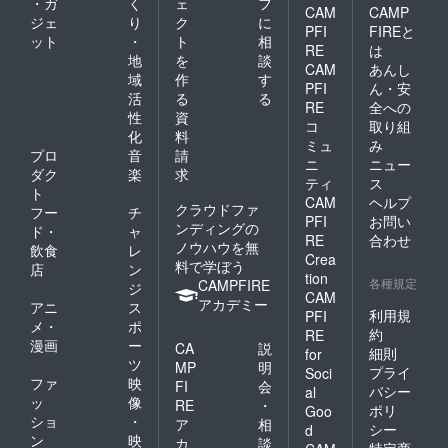
・ガ
く
ェ
フ
学系。プログラミングや
CAM
CAMP
ジェ
り
ク
に
PFI
FIREと
webデザインを学び、サイ
ット
・
ト
相
RE
は
地
を
談
トを作ったり、アプリを開
CAM
あんし
域
作
す
PFI
ん・安
発して起業したいと思って
活
る
る
RE
全への
性
資
います！ 共感してくださっ
コ
取り組
化
料
ミュ
み
た方のご支援を この分を読
プロ
音
請
ニ
ニュー
ダク
楽
求
んで共感してくださった方
ティ
ス
ト
CAM
ヘルプ
のご支援をお待ちしており
クラウドファ
フー
チ
PFI
お問い
ンディングの
ド・
ャ
ます。なるべく多くの方の
RE
合わせ
ノウハウを無
飲食
レ
Crea
目に留まればと思っていま
料で学ぼう
店
ン
tion
各種規定
CAMPFIRE
ジ
す。 夢ある学生をお助けく
CAM
アカデミー
アニ
ス
利用規
PFI
ださい
メ・
ポ
約
RE
漫画
ー
CA
説
細則
for
ツ
MP
明
プライ
Soci
ファ
映
FI
会
バシー
al
ッ
像
RE
・
ポリ
Goo
ショ
・
ア
相
シー
d
ン
映
カ
談