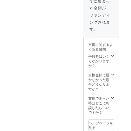
でに集まっ
出来上がってきて、駿台が
た金額が
出版しているセンター過去
ファンディ
問を解きました。。。 結果
ングされま
は偏差値４６だったと思い
す。
ます（笑） 自分のバカさに
あきれましたね・・・ それ
支援に関するよ
くある質問
からは勉強が手につかず、
手数料はいく
勉強にやる気が起こらなく
らかかります
か？
なっていた時。 ネットで堀
目標金額に届
江貴文さんと西村博之さん
かなかった場
合どうなりま
を知りました。 色々調べて
すか？
いくうちに、こんな人にな
支援で困った
りたい！！、起業した
時はどこに相
談したらいい
い！！と強く思い「ホリエ
ですか？
モン祭 in 仙台」で実際
ヘルプページを
に会いに行きました。 その
見る