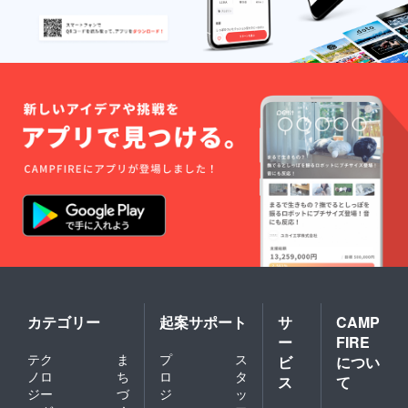
「１７歳で大変だねぇ～と
か、すごいねぇ～とか言わ
れたいのかもしれないけ
ど、そんなの関係ないか
ら。僕からしたら君たちな
んて可能性しか感じな
い。」 と言われ、確かに私
は周りの人から、すごい
ね、大変だねっていう扱い
をされたかったんだと思
い、反省しました そんなこ
ともあり、もともとこだわ
る理由がなかった私は恥ず
カテゴリー
起案サポート
サ
CAMP
かしい話大学を変え推薦で
ー
FIRE
テク
ま
プ
ス
ビ
につい
行くことにしました。その
ノロ
ち
ロ
タ
ス
て
推薦をもらった大学では工
ジー
づ
ジ
ッ