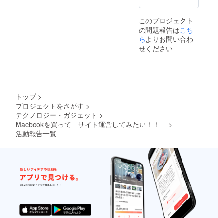
ときに質問できる機会があ
り、質問させていただきま
このプロジェクト
の問題報告は
こち
した。以下内容 私 「僕今
ら
よりお問い合わ
１７歳の高校三年生で、起
せください
業したいんですけど、、、
堀江さんが１７歳の時に、
やっとけばよかったな～と
トップ
>
か後悔してることはありま
プロジェクトをさがす
>
すか？」堀江さん 「僕は
テクノロジー・ガジェット
>
Macbookを買って、サイト運営してみたい！！！
>
特にないですね」 堀江さ
活動報告一覧
ん 「１７歳で、とか関係
ないからね。今はインター
ネットがあるから１７歳と
か関係なく今から起業する
として、君は僕と同じ土俵
に立てるよ。」 堀江さん