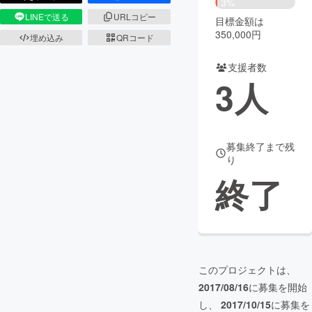
3%
LINEで送る
URLコピー
目標金額は
まちづくり・地域活性化
350,000円
埋め込み
QRコード
支援者数
CAMPFIRE for Social Good
CAMPFIRE Creation
3
人
CAMPFIREふるさと納税
machi-ya
コミュニティ
募集終了まで残
り
終了
このプロジェクトは、
2017/08/16
に募集を開始
し、
2017/10/15
に募集を