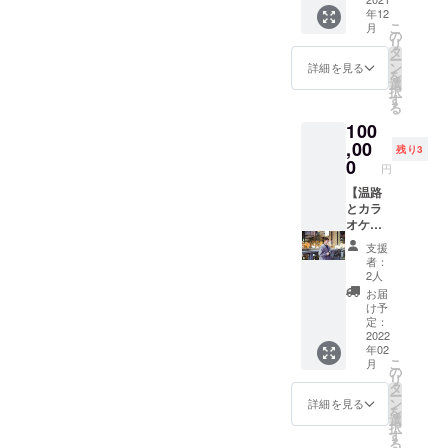
◾︎新グッ
年12
ンディ
ズ『カ
こ
月
ング活
レン
の
リ
動報告
ダー』
タ
ー
◾︎お礼
(2022年
ン
詳細を見る
を
メッ
1月始ま
選
択
セージ
り) ◾︎ク
す
る
動画 ◾︎
ラウド
100
新グッ
ファン
ズ「カ
,00
ディン
残り3
レン
グ限定
0
円
ダー』
グッ
(2022年
【温路
ズ T
1月始ま
とカラ
シャツ
り) ◾︎ク
オケ
◾︎完成し
ラウド
デート
たアル
支援
ファン
❤︎】プ
バムを
者：
ディン
ラン ◾︎
最短で
2人
グ限定
クラウ
お届け
お届
トート
ドファ
(サイン
け予
バック
ンディ
入り) ◾︎
定：
(直筆) ◾︎
ング活
2022
完成し
年02
クラウ
動報告
たアル
こ
月
ドファ
◾︎お礼
バムに
の
リ
ンディ
メッ
クレ
タ
ー
ング限
セージ
ジット
ン
詳細を見る
を
定Tシャ
動画 ◾︎
※備考欄
選
択
ツ ◾︎完
新グッ
に載せ
す
る
成した
ズ「カ