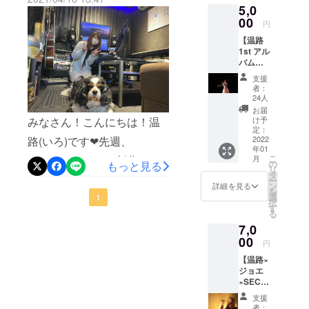
クラファンサイトで私を見
5,0
1st
自分が辛い
single
00
円
時に音楽に
つけてくださって支援して
「コイ
【温路
沢山助けら
カモ
下さった方々。出会えて本
1st アル
ネ」(サ
れたので私
バム】
イン付
当に嬉しいです（ ; ; ）私と
も音楽の力
プラン
き)
支援
皆さんのご縁を繋いでくれ
◾︎クラウ
で沢山の人
者：
ドファ
24人
に感動を与
たクラファン。本当に挑戦
ンディ
お届
えたりサ
ング活
け予
みなさん！こんにちは！温
して良かった！最後、10日
動報告
定：
ポート出来
◾︎お礼
2022
路(いろ)です❤︎先週、
間駆け抜けます！よろしけ
る様なsinger
年01
メッ
こ
月
RABEATさんにて新曲の打
れば引き続き応援をよろし
セージ
になりたい
の
もっと見る
リ
動画 ◾︎
タ
です。
ち合わせに行ってきました
ー
くお願いいたします！
完成し
ン
詳細を見る
を
たアル
選
✌︎わんこちゃん達とパシャ
1
択
バムを
す
る
サイン
リ✴︎新曲は季節感のある曲
7,0
入りで
を作りたくって夏っぽい曲
お届け
00
円
と秋っぽい曲作りに挑戦し
【温路×
ジョエ
ています！！！絶対にクラ
×SEC】
プラ
ウドファンディング成功さ
支援
ン オ
者：