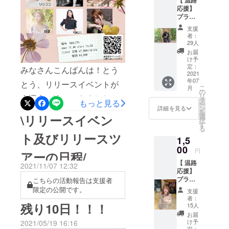
岡大学に入
応援】
となりました。予定と変更
学後、友人
プラン
◾︎クラウ
になってしまい大変申し訳
とロックバ
支援
ドファ
者：
ンドを組ん
ンディ
ありません。
29人
ング活
でvocalを担
お届
動報告
け予
当する。
◾︎お礼
定：
みなさんこんばんは！とう
メッ
2021
年07
セージ
とう、リリースイベントが
2019年10月
こ
月
動画
の
大学生
リ
今週末に迫ってきました！
タ
もっと見る
ー
singer「ミド
ン
詳細を見る
豪華メンバーにてお送りい
を
\リリースイベン
選
リ」として
択
す
たします❤︎楽しみにしてく
る
ソロでライ
ト及びリリースツ
1,5
ブ活動を開
ださい！！イベントへのご
00
円
始し、その
アーの日程/
招待がリターンに含まれて
後2020年9月
【 温路
2021/11/07 12:32
いる方にはメールにてチ
応援】
にフルート
プラン2
こちらの活動報告は支援者
ケットをお送りします！ご
シンガーソ
◾︎クラウ
限定の公開です。
支援
ドファ
ングライ
確認をお願いいたします。
者：
ンディ
残り10日！！！
15人
ター「温
ング活
お届
路」に改
動報告
け予
2021/05/19 16:16
◾︎お礼
定：