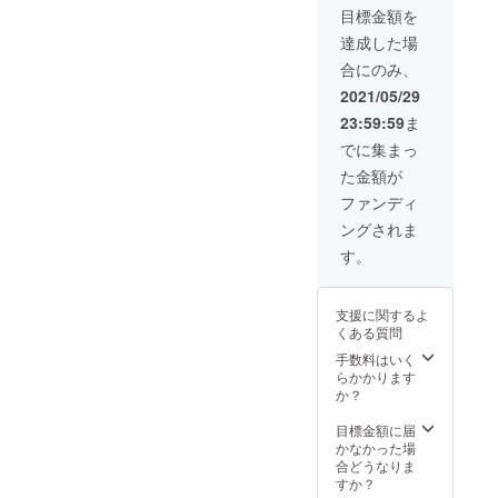
目標金額を
リース
り) ◾︎完
1月始ま
イベン
成した
り) ◾︎新
達成した場
トにご
アルバ
グッズ
合にのみ、
招待(配
ムにお
『缶
信もあ
名前を
バッ
2021/05/29
ります)
クレ
チ』 ◾︎
23:59:59
ま
※日
ジット
クラウ
程:2021
※備考欄
ドファ
でに集まっ
年12月
に載せ
ンディ
た金額が
半ば頃
てほし
ング限
※場所:
いお名
定トー
ファンディ
博多
前を記
トバッ
ングされま
DANCI
載して
ク(直筆)
TY ※現
下さ
◾︎クラウ
す。
地まで
い！ ◾︎
ドファ
の交通
クラウ
ンディ
費は自
ドファ
ング限
支援に関するよ
己負担
ンディ
定Tシャ
くある質問
でお願
ングメ
ツ ◾︎完
いいた
イキン
成した
手数料はいく
しま
グ映像
アルバ
らかかります
す。
◾︎リリー
ムを最
か？
スイベ
短でお
ントご
届け(サ
目標金額に届
招待(配
イン入
かなかった場
信もあ
り) ◾︎完
合どうなりま
り) ※日
成した
すか？
程:2021
アルバ