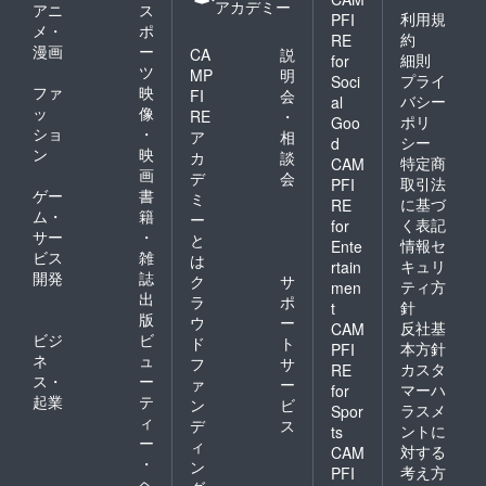
アカデミー
アニ
ス
利用規
PFI
メ・
ポ
約
RE
漫画
ー
CA
説
細則
for
ツ
MP
明
プライ
Soci
ファ
映
FI
会
バシー
al
ッ
像
RE
・
ポリ
Goo
ショ
・
ア
相
シー
d
ン
映
カ
談
特定商
CAM
画
デ
会
取引法
PFI
ゲー
書
ミ
に基づ
RE
ム・
籍
ー
く表記
for
サー
・
と
情報セ
Ente
ビス
雑
は
キュリ
rtain
開発
誌
ク
サ
ティ方
men
出
ラ
ポ
針
t
版
ウ
ー
反社基
CAM
ビジ
ビ
ド
ト
本方針
PFI
ネ
ュ
フ
サ
カスタ
RE
ス・
ー
ァ
ー
マーハ
for
起業
テ
ン
ビ
ラスメ
Spor
ィ
デ
ス
ントに
ts
ー
ィ
対する
CAM
・
ン
考え方
PFI
ヘ