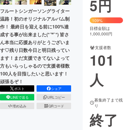
5
円
フルートシンガーソングライター
まちづくり・地域活性化
温路！初のオリジナルアルバム制
109%
作！ 最終日を迎える前に100%達
目標金額は
CAMPFIRE for Social Good
CAMPFIRE Creation
1,000,000円
成する事が出来ました(*´꒳`*) 皆さ
CAMPFIREふるさと納税
machi-ya
コミュニティ
ん本当に応援ありがとうございま
支援者数
す♡残り日数今日と明日残ってい
101
ます！まだ支援できてないよって
方もいらっしゃるので支援者様数
人
100人を目指したいと思います！
頑張るぞ！
ポスト
シェア
LINEで送る
URLコピー
募集終了まで残
り
埋め込み
QRコード
終了