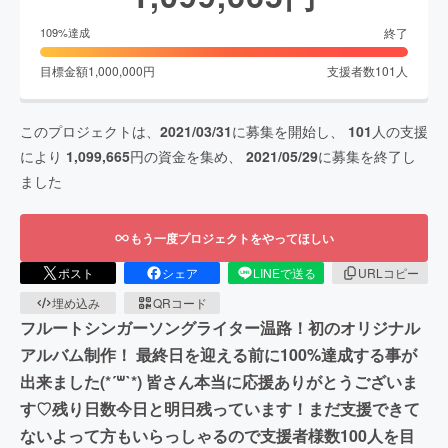
終了
109
%達成
目標金額
1,000,000
円
支援者数
101
人
このプロジェクトは、
2021/03/31
に募集を開始し、
101
人の支援
により
1,099,665
円の資金を集め、
2021/05/29
に募集を終了し
ました
もう一度プロジェクトをやってほしい
ポスト
シェア
LINEで送る
URLコピー
埋め込み
QRコード
フルートシンガーソングライター温路！初のオリジナル
アルバム制作！ 最終日を迎える前に100%達成する事が
出来ました(*´꒳`*) 皆さん本当に応援ありがとうございま
す♡残り日数今日と明日残っています！まだ支援できて
ないよって方もいらっしゃるので支援者様数100人を目