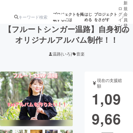
新
ロ
規
グ
会
プロジェクトを掲
はじ
プロジェクト
/
載するには
める
をさがす
イ
員
ン
登
【フルートシンガー温路】自身初の
録
オリジナルアルバム制作！！
人気のプロ
注目のリ
注目の新着プロ
募集終了が近いプ
もうすぐ公開
温路(いろ)
音楽
ジェクト
ターン
ジェクト
ロジェクト
されます
アート・写真
音楽
現在の支援総
額
1,09
テクノロジー・ガジェット
ゲーム・サ
9,66
映像・映画
書籍・雑誌
ビジネス・起業
チャレンジ