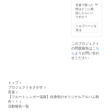
年12月
ムにお
支援で困った
半ば頃
名前を
時はどこに相
※場所:
クレ
談したらいい
博多
ジット
ですか？
DANCI
※備考欄
TY ※現
に載せ
ヘルプページを
地まで
てほし
見る
の交通
いお名
費は自
前を記
己負担
載して
このプロジェクト
でお願
下さ
の問題報告は
こち
いいた
い！ ◾︎
しま
クラウ
ら
よりお問い合わ
す。 ◾︎
ドファ
せください
温路と
ンディ
カラオ
ングメ
ケを3時
イキン
間歌え
グ映像
ます！
◾︎リリー
(飲み
スイベ
トップ
>
物、軽
ントご
プロジェクトをさがす
>
食付き)
招待(配
音楽
>
※福岡県
信もあ
内のカ
り) ※日
【フルートシンガー温路】自身初のオリジナルアルバム制
ラオケ
程:2021
作！！
>
のみで
年12月
活動報告一覧
す ※
半ば頃
メール
※場所: