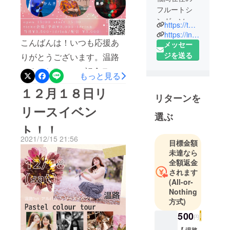
フルートシ
ンガーソン
https://twitter.com/iro_flute_ssw
グライ
https://instagram.com/iro_flute_ssw?r=nametag
こんばんは！いつも応援あ
ター。
メッセー
ジを送る
りがとうございます。温路
12歳の時フ
です❤︎クラファン記念ライ
もっと見る
ルートと吹
ブのご案内です！！温路×果
奏楽に出会
１２月１８日リ
リターンを
歩×しんぐよしたか温路
い4年間活
リースイベン
動。
×ment×Keigoの二組の豪華
選ぶ
その後一度
ト！！
コラボ企画もあります！！
フルートは
2021/12/15 21:56
ぜひお見逃しなく❤︎※SNSな
目標金額
辞めて福岡
未達なら
市にある
どで事前にご報告していた
全額返金
C&S音楽学
のですが当初の予定では
されます
院に入学し5
(All-or-
SECプランはジョエさんと
年間音楽を
Nothing
のツーマンライブの予定で
方式)
学ぶ。
したが日程の調整が出来ず
500
円
2016年に福
対バン形式のライブに変更
【 温路