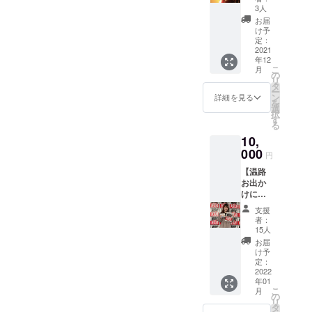
せて皆さんにいい曲・アル
スス
3人
メ！ ◾︎
お届
バムをお届けします♡それ
お礼
け予
メッ
定：
では！引き続き応援よろし
セージ
2021
年12
動画 ◾︎
くお願いいたします(*^^*)
こ
月
完成し
の
リ
たアル
タ
ー
バムを
ン
詳細を見る
を
サイン
選
択
入りで
す
る
お届け
10,
◾︎じょえ
さんと
000
円
のツー
【温路
マン
お出か
LIVEに
けに連
ご招
れてっ
待！
支援
て】プ
※2021
者：
ラン ◾︎
年12月
15人
クラウ
に黒崎
お届
ドファ
SECに
け予
ンディ
て行わ
定：
ング活
2022
れま
年01
動報告
す。 ※
こ
月
◾︎お礼
会場ま
の
リ
メッ
での交
タ