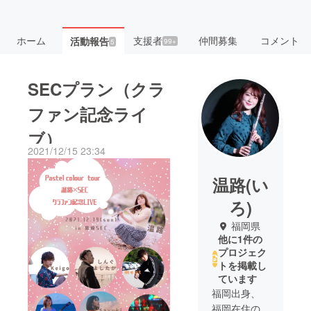
ホーム
支援者
仲間募集
コメント
活動報告
99+
5
SECプラン（クラ
ファン記念ライ
ブ）
2021/12/15 23:34
温路(い
ろ)
福岡県
他に1件の
プロジェク
トを掲載し
ています
福岡出身、
福岡在住の