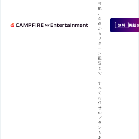
可
能
。
企
画
掲載
無料
か
ら
リ
タ
ー
ン
配
送
ま
で
、
す
べ
て
お
任
せ
の
プ
ラ
ン
も
あ