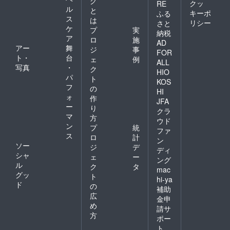
グ
クッ
RE
ル
と
キーポ
ふる
ス
は
リシー
さと
ケ
プ
実
納税
ア
ロ
施
AD
アー
舞
ジ
事
FOR
ト・
台
ェ
例
ALL
写真
・
ク
HIO
パ
ト
KOS
フ
の
HI
ォ
作
JFA
ー
り
クラ
マ
方
ウド
ン
プ
統
ファ
ス
ロ
計
ン
ソー
ジ
デ
ディ
シャ
ェ
ー
ング
ル
ク
タ
mac
グッ
ト
hi-ya
ド
の
補助
広
金申
め
請サ
方
ポー
ト