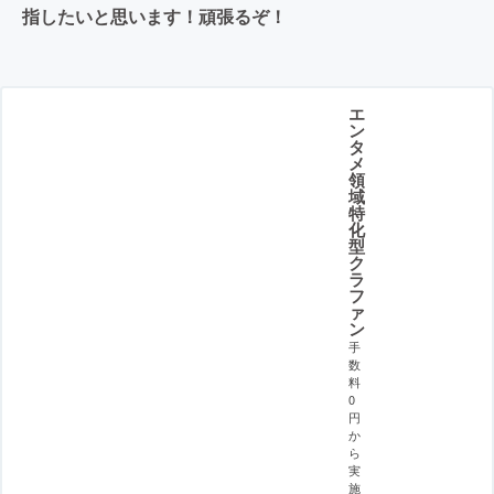
指したいと思います！頑張るぞ！
エ
ン
タ
メ
領
域
特
化
型
ク
ラ
フ
ァ
ン
手
数
料
0
円
か
ら
実
施