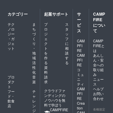
程が合
わない
場合は
カテゴリー
起案サポート
サ
CAMP
配信ラ
ー
FIRE
イブも
テク
ま
プ
ス
可能で
ビ
につい
す！
ノロ
ち
ロ
タ
ス
て
ジー
づ
ジ
ッ
・ガ
く
ェ
フ
CAM
CAMP
ジェ
り
ク
に
PFI
FIREと
ット
・
ト
相
RE
は
地
を
談
CAM
あんし
域
作
す
PFI
ん・安
活
る
る
RE
全への
性
資
コ
取り組
化
料
ミュ
み
プロ
音
請
ニ
ニュー
ダク
楽
求
ティ
ス
ト
CAM
ヘルプ
クラウドファ
フー
チ
PFI
お問い
ンディングの
ド・
ャ
RE
合わせ
ノウハウを無
飲食
レ
Crea
料で学ぼう
店
ン
tion
各種規定
CAMPFIRE
ジ
CAM