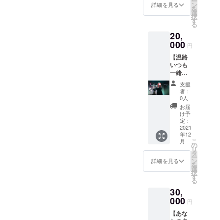
ー
セージ
通は自
ン
詳細を見る
を
動画 ◾︎
己負担
選
択
メッ
でお願
す
る
セージ
いいた
20,
付きポ
しま
スト
000
す。
円
カード
【温路
◾︎クラウ
いつも
ドファ
一緒だ
ンディ
よ】プ
ング限
支援
ラン ◾︎
定グッ
者：
クラウ
ズ
0人
ドファ
トート
お届
ンディ
バッグ
け予
ング活
(直筆) ◾︎
定：
動報告
2021
クラウ
年12
◾︎お礼
ドファ
こ
月
メッ
ンディ
の
リ
セージ
ング限
タ
ー
動画 ◾︎
定メイ
ン
詳細を見る
を
メッ
キング
選
択
セージ
映像 ◾︎
す
る
付きポ
完成し
30,
スト
たアル
カード
000
バムを
円
◾︎新グッ
サイン
【あな
ズ『カ
入りで