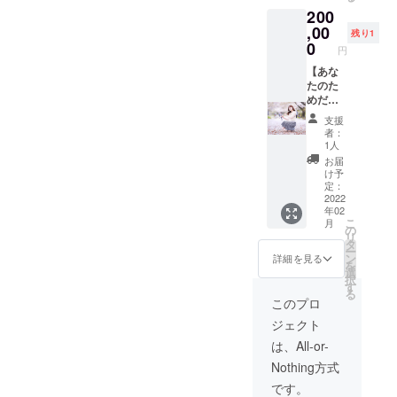
てほし
200
アルバ
レン
いお名
ムを最
ダー』
,00
前を記
残り1
短でお
(2022年
載して
0
円
届け(サ
1月始ま
下さ
イン入
り) ◾︎新
【あな
い！
り) ◾︎完
グッズ
たのた
成した
『缶
めだけ
アルバ
バッ
に歌い
支援
ムにク
チ』 ◾︎
ます。
者：
レジッ
クラウ
マン
1人
ト ※備
ドファ
ツーマ
お届
考欄に
ンディ
ンライ
け予
載せて
ング限
ブ！】
定：
ほしい
定トー
プラン
2022
年02
お名前
トバッ
◾︎クラウ
こ
月
を記載
ク(直筆)
ドファ
の
リ
して下
◾︎クラウ
ンディ
タ
ー
さい！
ドファ
ング活
ン
詳細を見る
を
◾︎ クラ
ンディ
動報告
選
択
ウド
ング限
◾︎お礼
す
る
ファン
定Tシャ
メッ
このプロ
ディン
ツ ◾︎完
セージ
ジェクト
グメイ
成した
動画 ◾︎
キング
アルバ
新グッ
は、All-or-
映像 ◾︎
ムを最
ズ『カ
Nothing方式
温路1st
短でお
レン
アルバ
届け(サ
ダー』
です。
ム リ
イン入
(2022年