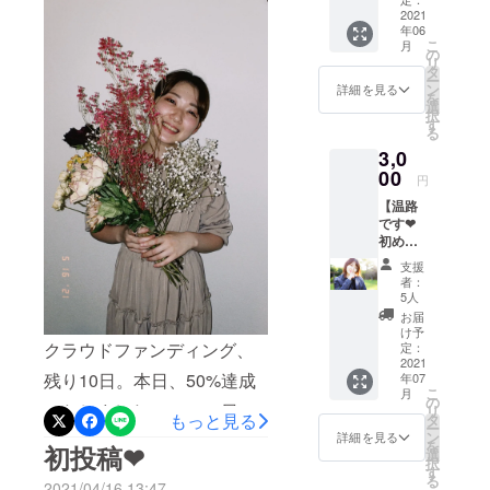
名。
メッ
2021
年06
セージ
こ
月
福岡のライ
動画 ◾︎
の
リ
サイン
タ
ブハウスを
ー
付きポ
ン
詳細を見る
を
中心に様々
スト
選
択
カード
なイベント
す
る
やラジオ出
3,0
演などもし
00
円
ている。
【温路
です❤︎
初めま
温路にしか
し
伝えられな
支援
て！】
者：
い言葉や世
プラン
5人
◾︎クラウ
界観を音楽
お届
ドファ
け予
を通して沢
ンディ
クラウドファンディング、
定：
山の方に届
ング活
2021
残り10日。本日、50%達成
年07
動報告
けられたら
こ
月
◾︎お礼
の
いたしました！この49日間
リ
いいなと
メッ
もっと見る
タ
ー
セージ
思って歌っ
ン
詳細を見る
を通して疎遠になっていた
を
初投稿❤︎
動画 ◾︎
選
ています！
択
現在発
友人とまた交流が出来たり
す
る
売中の
2021/04/16 13:47