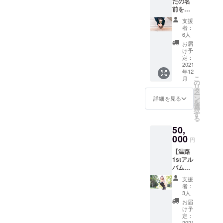
たの名
レン
お届け
前をア
ダー』
ルバム
(2022年
支援
に載せ
1月始ま
者：
ちゃい
り) ◾︎新
6人
ま
グッズ
お届
す！】
『缶
け予
プラン
バッ
定：
◾︎クラウ
2021
チ』 ◾︎
年12
ドファ
クラウ
こ
月
ンディ
ドファ
の
リ
ング活
ンディ
タ
ー
動報告
ングメ
ン
詳細を見る
を
◾︎お礼
イキン
選
択
メッ
グ映像
す
る
セージ
◾︎完成し
50,
動画 ◾︎
たアル
クラウ
000
バムを
円
ドファ
最短で
【温路
ンディ
お届け
1stアル
ングメ
(サイン
バムリ
イキン
入り)
リース
グ映像
支援
イベン
◾︎メッ
者：
トご招
セージ
3人
待】プ
付きポ
お届
ラン ◾︎
スト
け予
クラウ
カード
定：
ドファ
2021