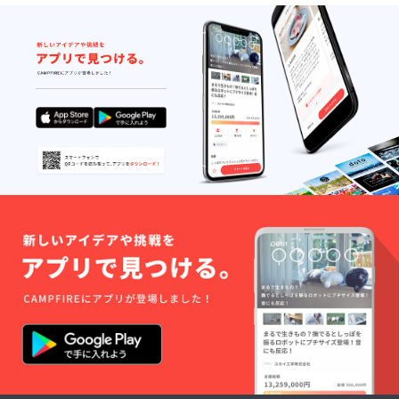
でお互
博多
いが合
DANCI
う日程
TY ※現
や場所
地まで
を決め
の交通
ます ※
費は自
スタッ
己負担
フが1名
でお願
同行し
いいた
ます
しま
す。 ◾︎
福岡市
内のス
タジオ
でマン
ツーマ
ンライ
ブ！！
※日程は
メール
で決め
ます ※
福岡へ
の移動
が厳し
い方や
どうし
ても日