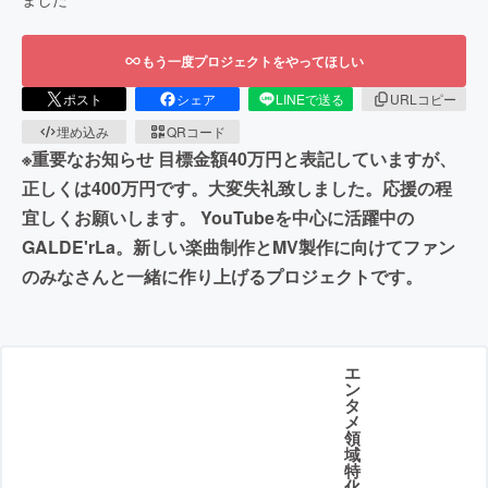
もう一度プロジェクトをやってほしい
ポスト
シェア
LINEで送る
URLコピー
埋め込み
QRコード
※重要なお知らせ 目標金額40万円と表記していますが、
正しくは400万円です。大変失礼致しました。応援の程
宜しくお願いします。 YouTubeを中心に活躍中の
GALDE'rLa。新しい楽曲制作とMV製作に向けてファン
のみなさんと一緒に作り上げるプロジェクトです。
エ
ン
タ
メ
領
域
特
化