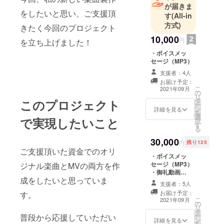
が届きま
をしたいと思い、ご支援頂
す
(All-in
方式)
きたく今回のプロジェクト
10,000
円
を立ち上げました！
・ボイスメッ
セージ（MP3）
支援者：4人
お届け予定：
こ
2021年09月
の
リ
タ
このプロジェクト
ー
ン
詳細を見る
を
選
で実現したいこと
択
す
る
30,000
円
残り125
ご支援頂いた資金でのオリ
・ボイスメッ
セージ（MP3）
ジナル楽曲とMVの両方を作
・御礼動画
成をしたいと思っていま
（MP4） ※御礼
支援者：5人
動画用にあなた
お届け予定：
す。
のお名前を備考
こ
2021年09月
の
欄に記載下さ
リ
タ
い。
ー
普段から応援していただい
ン
詳細を見る
を