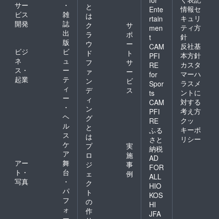
for
サー
・
と
情報セ
Ente
ビス
雑
は
キュリ
rtain
開発
誌
ク
サ
ティ方
men
出
ラ
ポ
針
t
版
ウ
ー
反社基
CAM
ビジ
ビ
ド
ト
本方針
PFI
ネ
ュ
フ
サ
カスタ
RE
ス・
ー
ァ
ー
マーハ
for
起業
テ
ン
ビ
ラスメ
Spor
ィ
デ
ス
ントに
ts
ー
ィ
対する
CAM
・
ン
考え方
PFI
ヘ
グ
クッ
RE
ル
と
キーポ
ふる
ス
は
リシー
さと
ケ
プ
実
納税
ア
ロ
施
AD
アー
舞
ジ
事
FOR
ト・
台
ェ
例
ALL
写真
・
ク
HIO
パ
ト
KOS
フ
の
HI
ォ
作
JFA
ー