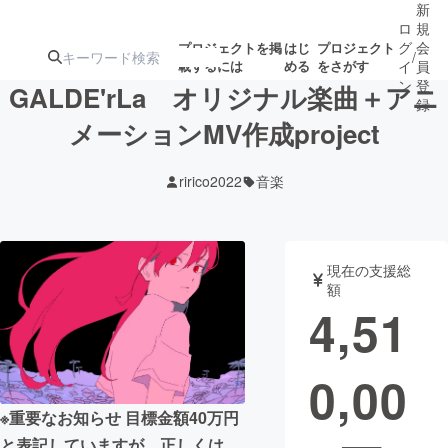
新
ロ
規
グ
会
プロジェクトを掲
はじ
プロジェクト
/
載するには
める
をさがす
イ
員
ン
登
GALDE'rLa オリジナル楽曲＋アニ
録
メーションMV作成project
人気のプロ
注目のリ
注目の新着プロ
募集終了が近いプ
もうすぐ公開
ririco2022
音楽
ジェクト
ターン
ジェクト
ロジェクト
されます
アート・写真
音楽
現在の支援総
額
4,51
テクノロジー・ガジェット
ゲーム・サ
0,00
映像・映画
書籍・雑誌
※重要なお知らせ 目標金額40万円
ビジネス・起業
チャレンジ
と表記していますが、正しくは