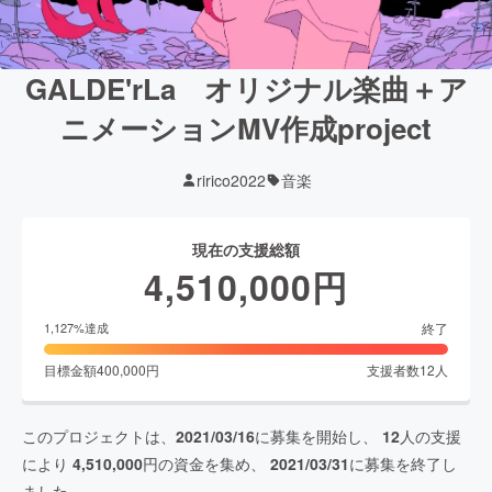
GALDE'rLa オリジナル楽曲＋ア
ニメーションMV作成project
ririco2022
音楽
現在の支援総額
4,510,000
円
終了
1,127
%達成
目標金額
400,000
円
支援者数
12
人
このプロジェクトは、
2021/03/16
に募集を開始し、
12
人の支援
により
4,510,000
円の資金を集め、
2021/03/31
に募集を終了し
ました