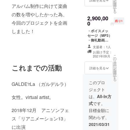
（MP3） ※御礼
を
選
動画用、お手紙
アルバム制作に向けて楽曲
択
す
用にあなたのお
る
の数を増やしたかった為、
名前を備考欄に
2,900,00
記載下さい。 ※
残り1
今回のプロジェクトを企画
0
未発表曲とは
円
2021年8月発表
しました！
・ボイスメッ
予定の楽曲で
セージ（MP3）
す。
・御礼動画
（MP4） ・あな
支援者：1人
たへの直筆お手
お届け予定：
紙 ・本プロジェ
こ
2021年09月
の
クト限定のミニ
リ
タ
アルバム（サイ
これまでの活動
ー
ン
ン付き） ※御礼
詳細を見る
を
選
動画用、手紙用
択
す
にあなたのお名
る
前を備考欄に記
このプロ
GALDE'rLa （ガルデルラ）
載下さい。 ※未
ジェクト
発表曲とは2021
年8月発表予定の
は、
All-In方
女性。virtual artist。
楽曲です。
式
です。
2018年12月 アニソンフェ
目標金額に
関わらず、
ス「リアニメーション13」
2021/03/31
に出演