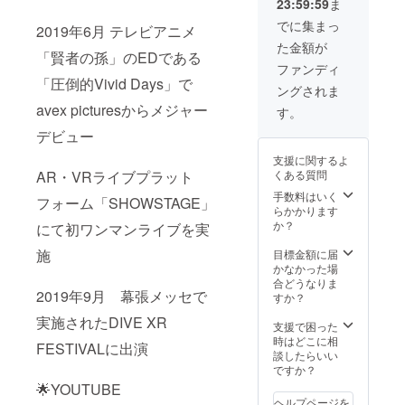
23:59:59
ま
でに集まっ
2019年6月 テレビアニメ
た金額が
「賢者の孫」のEDである
ファンディ
「圧倒的Vivid Days」で
ングされま
avex picturesからメジャー
す。
デビュー
支援に関するよ
AR・VRライブプラット
くある質問
手数料はいく
フォーム「SHOWSTAGE」
らかかります
か？
にて初ワンマンライブを実
施
目標金額に届
かなかった場
合どうなりま
2019年9月 幕張メッセで
すか？
実施されたDIVE XR
支援で困った
時はどこに相
FESTIVALに出演
談したらいい
ですか？
🌟YOUTUBE
ヘルプページを