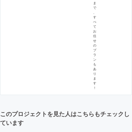
ま
で
、
す
べ
て
お
任
せ
の
プ
ラ
ン
も
あ
り
ま
す
！
このプロジェクトを見た人はこちらもチェックし
ています