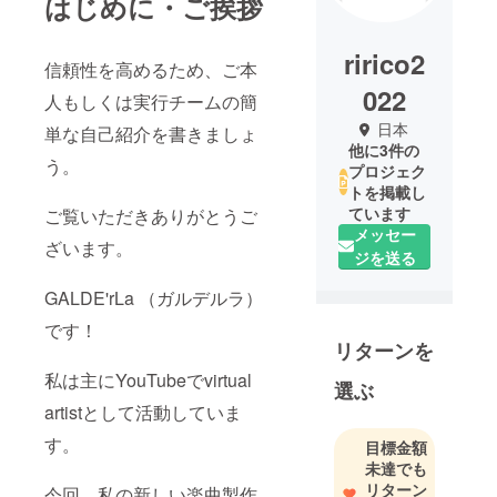
はじめに・ご挨拶
ririco2
信頼性を高めるため、ご本
022
人もしくは実行チームの簡
日本
単な自己紹介を書きましょ
他に3件の
う。
プロジェク
トを掲載し
ています
ご覧いただきありがとうご
メッセー
ざいます。
ジを送る
GALDE'rLa （ガルデルラ）
です！
リターンを
私は主にYouTubeでvirtual
選ぶ
artistとして活動していま
す。
目標金額
未達でも
リターン
今回、私の新しい楽曲製作