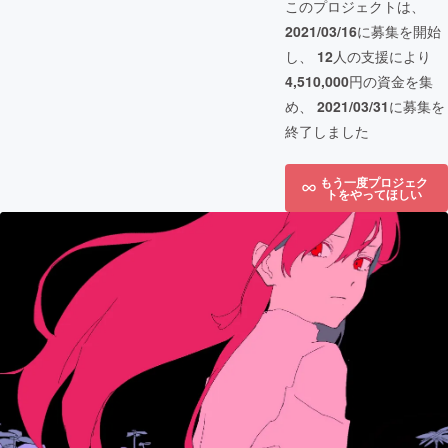
このプロジェクトは、
2021/03/16
に募集を開始
し、
12
人の支援により
4,510,000
円の資金を集
め、
2021/03/31
に募集を
終了しました
もう一度プロジェク
トをやってほしい