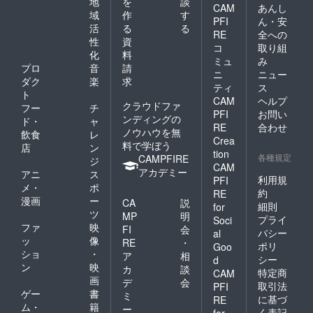
地
を
談
CAM
あんし
域
作
す
PFI
ん・安
活
る
る
RE
全への
性
資
コ
取り組
化
料
ミュ
み
プロ
音
請
ニ
ニュー
ダク
楽
求
ティ
ス
ト
CAM
ヘルプ
クラウドファ
フー
チ
PFI
お問い
ンディングの
ド・
ャ
RE
合わせ
ノウハウを無
飲食
レ
Crea
料で学ぼう
店
ン
tion
各種規定
CAMPFIRE
ジ
CAM
アカデミー
アニ
ス
利用規
PFI
メ・
ポ
約
RE
漫画
ー
CA
説
細則
for
ツ
MP
明
プライ
Soci
ファ
映
FI
会
バシー
al
ッ
像
RE
・
ポリ
Goo
ショ
・
ア
相
シー
d
ン
映
カ
談
特定商
CAM
画
デ
会
取引法
PFI
ゲー
書
ミ
に基づ
RE
ム・
籍
ー
く表記