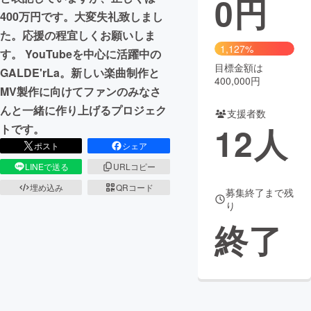
0
円
400万円です。大変失礼致しまし
まちづくり・地域活性化
た。応援の程宜しくお願いしま
1,127%
す。 YouTubeを中心に活躍中の
目標金額は
CAMPFIRE for Social Good
CAMPFIRE Creation
GALDE'rLa。新しい楽曲制作と
400,000円
CAMPFIREふるさと納税
machi-ya
コミュニティ
MV製作に向けてファンのみなさ
んと一緒に作り上げるプロジェク
支援者数
12
人
トです。
ポスト
シェア
LINEで送る
URLコピー
埋め込み
QRコード
募集終了まで残
り
終了