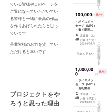
選
ている皆様やこのページを
択
す
る
ご覧になっていただいてい
100,000
円
残り8
る皆様と一緒に最高の作品
・ボイスメッ
を作りあげられたらと思っ
セージ（MP3）
・御礼動画
ています！！
（MP4） ・あな
支援者：2人
たへの直筆お手
お届け予定：
紙 ※御礼動画
こ
是非皆様のお力を貸してい
2021年09月
の
用、お手紙用に
リ
タ
あなたのお名前
ただけると幸いです！
ー
ン
を備考欄に記載
詳細を見る
を
選
下さい。
択
す
る
1,000,00
残り3
0
円
・ボイスメッ
セージ（MP3）
・お礼動画
プロジェクトをや
（MP4） ・あな
支援者：1人
たへの直筆お手
お届け予定：
紙 ・未発表曲の
ろうと思った理由
こ
2021年09月
の
オリジナル曲の
リ
タ
音源3曲分
ー
ン
詳細を見る