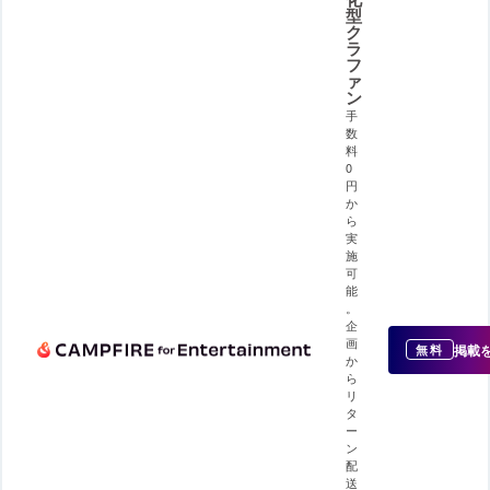
型
ク
ラ
フ
ァ
ン
手
数
料
0
円
か
ら
実
施
可
能
。
企
画
掲載
無料
か
ら
リ
タ
ー
ン
配
送