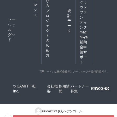
り
クラ
マ
方
ウド
ン
プ
統
ファ
ス
ロ
計
ン
ソー
ジ
デ
ディ
シャ
ェ
ー
ング
ル
ク
タ
mac
グッ
ト
hi-ya
ド
の
補助
広
金申
め
請サ
方
ポー
ト
「QRコード」は株式会社デンソーウェーブの登録商標です。
© CAMPFIRE,
会社概
採用情
パートナー
Inc.
要
報
募集
ririco2022
さんへアンコール