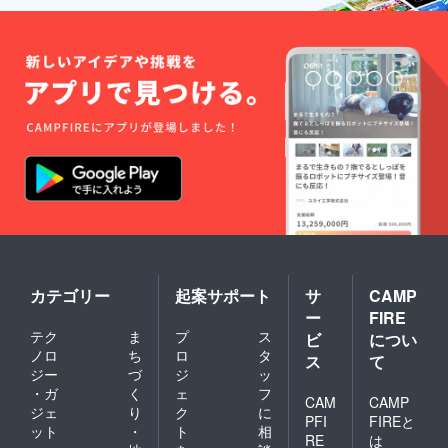
カテゴリー
起案サポート
サ
CAMP
ー
FIRE
テク
ま
プ
ス
ビ
につい
ノロ
ち
ロ
タ
ス
て
ジー
づ
ジ
ッ
・ガ
く
ェ
フ
CAM
CAMP
ジェ
り
ク
に
PFI
FIREと
ット
・
ト
相
RE
は