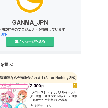
GANMA_JPN
他に67件のプロジェクトを掲載しています
_JPN
メッセージを送る
を選ぶ
金額未達なら全額返金されます
(All-or-Nothing方式)
2,000
円
【Aコース】 ・オリジナルキーホル
ダー 3個 ・オリジナル缶バッジ ３個
・あずまたま先生からの描き下ろし
サンクスカード
支援者：13人