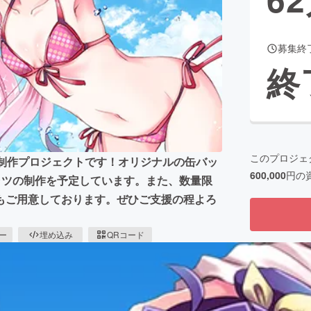
募集終
CAMPFIRE for Social Good
CAMPFIRE Creation
終
CAMPFIREふるさと納税
machi-ya
コミュニティ
このプロジェ
ズ制作プロジェクトです！オリジナルの缶バッ
600,000
円の
ャツの制作を予定しています。また、数量限
もご用意しております。ぜひご支援の程よろ
ピー
埋め込み
QRコード