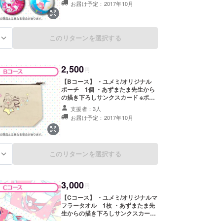
お届け予定：2017年10月
このリターンを選択する
る
2,500
円
【Bコース】 ・ユメミ/オリジナル
ポーチ 1個 ・あずまたま先生から
の描き下ろしサンクスカード ※ポー
チのサイズは縦13cm×横19cm×マ
支援者：3人
チ6cmです。
お届け予定：2017年10月
このリターンを選択する
る
3,000
円
【Cコース】 ・ユメミ/オリジナルマ
フラータオル 1枚 ・あずまたま先
生からの描き下ろしサンクスカード
※タオルのサイズは縦21cm×横