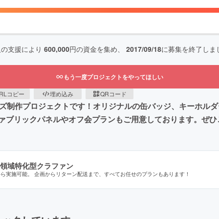
人の支援により
600,000
円の資金を集め、
2017/09/18
に募集を終了しま
もう一度プロジェクトをやってほしい
RLコピー
埋め込み
QRコード
グッズ制作プロジェクトです！オリジナルの缶バッジ、キーホル
ァブリックパネルやオフ会プランもご用意しております。ぜひ
領域特化型クラファン
から実施可能。 企画からリターン配送まで、すべてお任せのプランもあります！