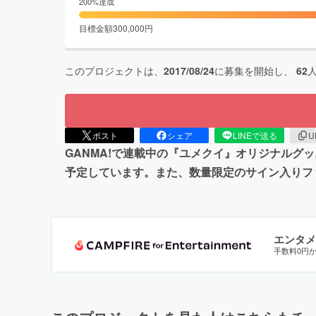
200
%達成
目標金額
300,000
円
このプロジェクトは、
2017/08/24
に募集を開始し、
62
ポスト
シェア
LINEで送る
U
GANMA!で連載中の『ユメクイ』オリジナル
予定しています。また、数量限定のサイン入りフ
エンタメ
手数料0円