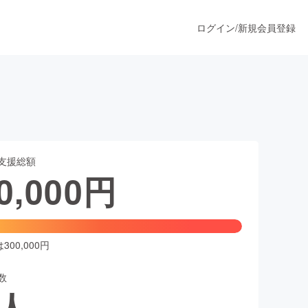
ログイン
/
新規会員登録
！
うすぐ公開されます
支援総額
プロダクト
0,000
円
ファッション
スポーツ
00,000円
数
ア
ソーシャルグッド
人