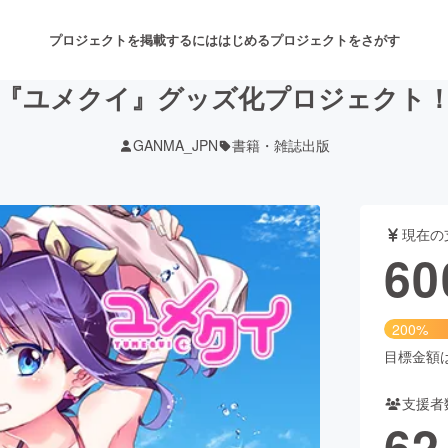
プロジェクトを掲載するには
はじめる
プロジェクトをさがす
『ユメクイ』グッズ化プロジェクト
GANMA_JPN
書籍・雑誌出版
注目のリターン
注目の新着プロジェクト
募集終了が近いプロジェクト
も
現在の
音楽
舞台・パフォーマンス
60
ゲーム・サービス開発
フード・飲食店
200%
書籍・雑誌出版
アニメ・漫画
目標金額は3
支援者
チャレンジ
ビューティー・ヘルスケ
62