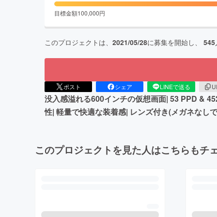
目標金額
100,000
円
このプロジェクトは、
2021/05/28
に募集を開始し、
545
ポスト
シェア
LINEで送る
U
没入感溢れる600インチの仮想画面| 53 PPD & 452
性| 軽量で快適な装着感| レンズ付き(メガネなし
このプロジェクトを見た人はこちらもチ