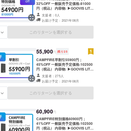
32%OFF 一般販売予定価格:81000
円（税込） 内容物: ▶GOOVIS LITE
HMD*1 ▶GOOVISソフトヘッドバ
支援者：0人
ンド*1 ▶USB付きGOOVIS HDMI
お届け予定：2021年08月
ケーブル *1 ▶GOOVISキャリング
ケース*1 ▶GOOVISレンズクリーニ
ングクロス*1 ▶GOOVIS取扱説明書
このリターンを選択する
る
*1 *1年間の保証を提供しています *
こちらの価格には送料が含まれま
す。
55,900
円
残り
25
CAMPFIRE早割引55900円；
45%OFF 一般販売予定価格:102500
円（税込） 内容物: ▶GOOVIS LITE
+キャスト*1 ▶GOOVIS LITE
支援者：275人
HMD*1 ▶GOOVISキャスト*1
お届け予定：2021年08月
▶GOOVISソフトヘッドバンド*1
▶USB付きGOOVIS HDMIケーブル
*1 ▶GOOVISキャリングケース*1
このリターンを選択する
る
▶GOOVISレンズクリーニングクロ
ス*1 ▶GOOVIS取扱説明書*1
▶GOOVISパワーバンクベース*1
60,900
▶GOOVIS充電ケーブル*1 *1年間の
円
保証を提供しています *こちらの価
CAMPFIRE特別価格60900円；
格には送料が含まれます。
41%OFF 一般販売予定価格:102500
円（税込） 内容物: ▶GOOVIS LITE