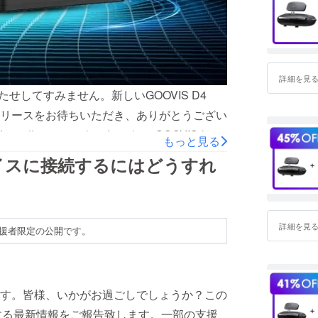
詳細を見
せしてすみません。新しいGOOVIS D4
リースをお待ちいただき、ありがとうござい
ovis.net/products/smpGOOVISを使
もっと見る
deo、Disney+などのストリーミングプラットフォー
デバイスに接続するにはどうすれ
リー内蔵で画像に問題がなく視聴することが
特別価格をプレゼントしますが、数量に限り
ださい！製品はこちらからご注文いただけま
詳細を見
援者限定の公開です。
~GOOVISをモニターやテレビに接続して、Netflix、
などのストリーミングプラットフォームをいつでも楽し
-A35~~2GBのRAMメモリと16GBのスト
~リモコンには、素早い検索のために音声入力
す。皆様、いかがお過ごしでしょうか？この
ェース~~自宅のエンターテイメント体験を
に関する最新情報をご報告致します。一部の支援