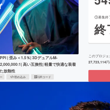
募集終
CAMPFIRE for Social Good
CAMPFIRE Creation
終
CAMPFIREふるさと納税
machi-ya
コミュニティ
このプロジェ
PI | 歪み＜1.5％| 3DデュアルM-
27,723,114
円
000,000:1| 高い互換性| 軽量で快適な装着
れた放熱性
ピー
埋め込み
QRコード