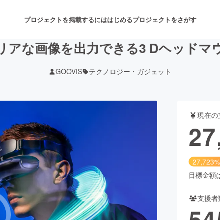
プロジェクトを掲載するには
はじめる
プロジェクトをさがす
E超クリアな画像を出力できる3 Dヘッ
GOOVIS
テクノロジー・ガジェット
注目のリターン
注目の新着プロジェクト
募集終了が近いプロジェクト
も
現在の
音楽
舞台・パフォーマンス
27
ゲーム・サービス開発
フード・飲食店
27,723%
書籍・雑誌出版
アニメ・漫画
目標金額は1
支援者
チャレンジ
ビューティー・ヘルスケ
54