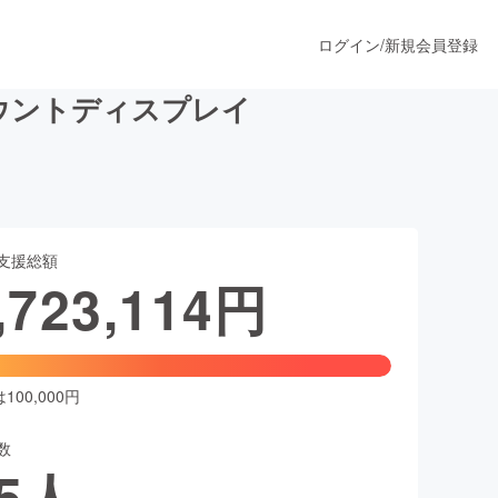
ログイン
/
新規会員登録
ドマウントディスプレイ
うすぐ公開されます
支援総額
プロダクト
,723,114
円
ファッション
スポーツ
00,000円
数
ア
ソーシャルグッド
5
人