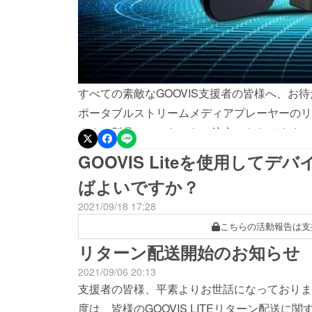
すべての素敵なGOOVIS支援者の皆様へ、お待た
ポータブルストリームメディアプレーヤーのリ
ます。製品はこちらからご注文いただけます：https://go
用すれば、Netflix、YouTube、Prime Vi
GOOVIS Liteを使用して
ムを他のデバイスに接続することなく、バッテ
ばよいですか？
できます。全ての支援者の皆様に25％オフの
2021/09/18 17:28
があります。在庫があるうちに今すぐご注文く
こちらの活動報告は支
す：https://goovis.net/products/smp~
リターン配送開始のお知らせ
YouTube、Prime Video、Disney+
むことができます。~~クアッドコアARM Cortex
2021/09/06 20:13
レージに加えてTFカードスロットを搭載。~
支援者の皆様、平素よりお世話になっておりま
をサポートしています。~~HDMIインターフ
度は、皆様のGOOVIS LITEリターン配送