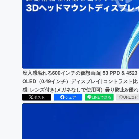
まちづくり・地域活性化
没入感溢れる600インチの仮想画面| 53 PPD & 4523 P
OLED（0.49インチ）ディスプレイ| コントラスト比 2,
感| レンズ付き(メガネなしで使用可)| 曇り防止&優
ポスト
シェア
LINEで送る
URLコ