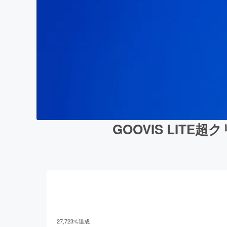
GOOVIS LIT
27,723
%達成