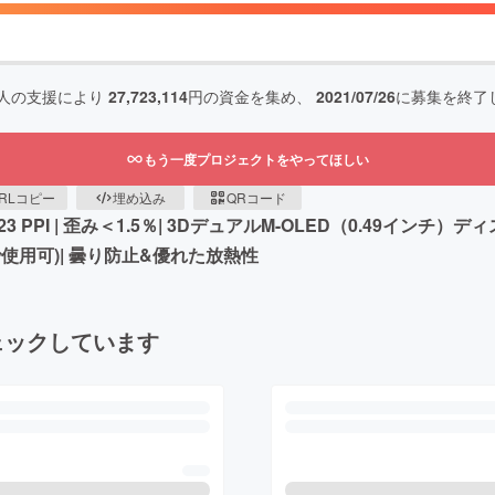
人の支援により
27,723,114
円の資金を集め、
2021/07/26
に募集を終了
もう一度プロジェクトをやってほしい
RLコピー
埋め込み
QRコード
3 PPI | 歪み＜1.5％| 3DデュアルM-OLED（0.49インチ）ディ
で使用可)| 曇り防止&優れた放熱性
ェックしています