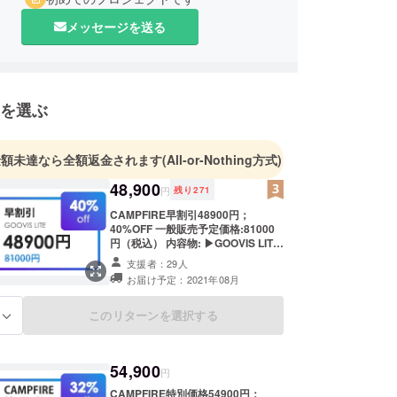
メッセージを送る
を選ぶ
金額未達なら全額返金されます
(All-or-Nothing方式)
48,900
円
残り
271
CAMPFIRE早割引48900円；
40%OFF 一般販売予定価格:81000
円（税込） 内容物: ▶GOOVIS LITE
HMD*1 ▶GOOVISソフトヘッドバ
支援者：29人
ンド*1 ▶USB付きGOOVIS HDMI
お届け予定：2021年08月
ケーブル *1 ▶GOOVISキャリング
ケース*1 ▶GOOVISレンズクリーニ
ングクロス*1 ▶GOOVIS取扱説明書
このリターンを選択する
る
*1 *1年間の保証を提供しています *
こちらの価格には送料が含まれま
す。
54,900
円
CAMPFIRE特別価格54900円；