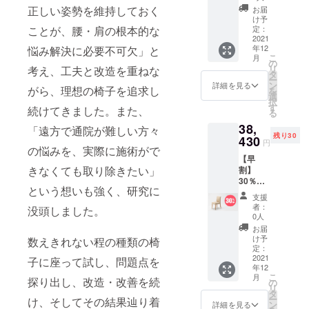
チェア
正しい姿勢を維持しておく
お届
そんなとき
(カトレ
け予
は、世界に
アタイ
定：
ことが、腰・肩の根本的な
プ) 1脚
2021
ひとつだけ
年12
悩み解決に必要不可欠」と
一般販
のオーダー
こ
月
売予定
の
リ
考え、工夫と改造を重ねな
メード家具
価格：
タ
ー
54,900
ン
詳細を見る
を制作し
がら、理想の椅子を追求し
を
円（税
選
て、お客様
択
込） ※1
す
続けてきました。また、
る
年保証
に満足頂け
38,
※送料込
「遠方で通院が難しい方々
る価値を創
残り30
み ※備
430
円
造いたしま
考欄
の悩みを、実際に施術がで
【早
に、ご
す。
きなくても取り除きたい」
割】
希望の
30％
張地と
という想いも強く、研究に
OFF！
脚部の
支援
オリジ
色をご
者：
没頭しました。
ナル
記入く
0人
チェア
ださ
お届
(カトレ
い。
け予
数えきれない程の種類の椅
アタイ
※2021
定：
プ) 1脚
2021
年12月
子に座って試し、問題点を
年12
一般販
順次出
こ
月
売予定
探り出し、改造・改善を続
荷予定
の
リ
価格：
です。
タ
ー
け、そしてその結果辿り着
54,900
ン
詳細を見る