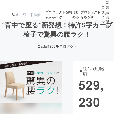
新
ロ
規
グ
会
プロジェクトを掲
はじ
プロジェクト
/
載するには
める
をさがす
イ
員
ン
登
“背中で座る”新発想！特許S字カーブ
録
椅子で驚異の腰ラク！
人気のプロ
注目のリ
注目の新着プロ
募集終了が近いプ
もうすぐ公開
adal1953
プロダクト
ジェクト
ターン
ジェクト
ロジェクト
されます
アート・写真
音楽
現在の支援総
額
529,
テクノロジー・ガジェット
ゲーム・サ
230
映像・映画
書籍・雑誌
ビジネス・起業
チャレンジ