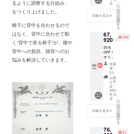
順次出
るように調整する仕組み」
こ
月
般販売
荷予定
の
リ
予定価
です。
タ
をつくり上げました。
ー
格：
ン
詳細を見る
を
84,900
選
択
円（税
椅子に背中を合わせるので
す
る
込） ※1
はなく、背中に合わせて動
67,
年保証
残り60
※送料込
920
円
く“背中で座る椅子”が、腰や
み ※備
20％
考欄
背中への負担、猫背へのお
OFF！
に、ご
オリジ
希望の
悩みを解決していきます。
ナル
張地の
支援
チェア
色をご
者：
(アイ
記入く
0人
ディオ
ださ
お届
タイプ)
い。
け予
1脚 一
※2021
定：
般販売
2021
年12月
年12
予定価
順次出
こ
月
格：
荷予定
の
リ
84,900
です。
タ
ー
円（税
ン
詳細を見る
を
込） ※1
選
択
年保証
す
る
※送料込
76,
み ※備
残り1
考欄