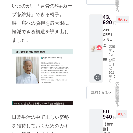
を
円（税
選
いたのが、「背骨のS字カー
択
込） ※1
す
る
年保証
ブを維持」できる椅子。
43,
※送料込
残り60
み ※備
920
腰・肩への負担を最大限に
円
考欄
20％
に、ご
軽減できる構造を導き出し
OFF！
希望の
オリジ
ました。
張地と
ナル
脚部の
支援
チェア
色をご
者：
(カトレ
記入く
0人
アタイ
ださ
お届
プ) 1脚
い。
け予
一般販
※2021
定：
売予定
2021
年12月
年12
価格：
順次出
こ
月
54,900
荷予定
の
リ
円（税
です。
タ
ー
込） ※1
ン
詳細を見る
を
年保証
選
択
※送料込
す
る
み ※備
50,
考欄
残り5
に、ご
940
日常生活の中で正しい姿勢
円
希望の
【超早
張地と
を維持しておくためのカギ
割】
脚部の