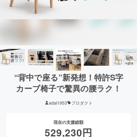
“背中で座る”新発想！特許S字
カーブ椅子で驚異の腰ラク！
adal1953
プロダクト
現在の支援総額
529,230
円