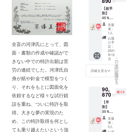
890
円
に、ご
【超早
希望の
割】
張地の
45％
色をご
OFF！
記入く
支援
オリジ
ださ
者：
ナル
い。
1人
チェア
※2021
お届
(カトレ
年12月
け予
全盲の河津氏にとって、図
アタイ
順次出
定：
プ)1
2021
荷予定
面・書類の作成や確認がで
年12
脚、 オ
です。
こ
月
リジナ
きない中での特許出願は苦
の
リ
ルチェ
タ
ー
労の連続でした。河津氏自
ア(アイ
ン
詳細を見る
を
ディオ
選
択
身が紙や針金で模型をつく
タイ
す
る
プ)1脚
り、それをもとに図面化を
90,
一般販
残り5
売予定
870
依頼するなど様々な試行錯
円
価格：
【早
139,800
誤を重ね、ついに特許を取
割】
円（税
35％
得。大きな夢の実現のた
込） ※1
OFF！
年保証
支援
め、この特許取得を何とし
オリジ
※送料込
者：
ナル
み ※備
0人
ても乗り越えたいという強
チェア
考欄
お届