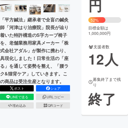
円
まちづくり・地域活性化
「平方鍼法」継承者で全盲の鍼灸
52%
師「河津はり治療院」院長が辿り
目標金額は
CAMPFIRE for Social Good
CAMPFIRE Creation
1,000,000円
着いた特許構造のS字カーブ椅子
CAMPFIREふるさと納税
machi-ya
コミュニティ
を、老舗業務用家具メーカー「株
支援者数
式会社アダル」が製作に携わり、
12
人
具現化しました！日常生活の「座
る」を通して姿勢を整え、「腰ラ
ク&猫背ケア」していきます。こ
募集終了まで残
の商品は受注生産となります。
り
ポスト
シェア
終了
LINEで送る
URLコピー
埋め込み
QRコード