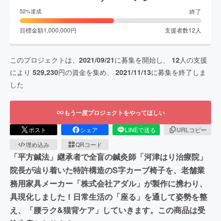
終了
52
%達成
目標金額
1,000,000
円
支援者数
12
人
このプロジェクトは、
2021/09/21
に募集を開始し、
12
人の支援
により
529,230
円の資金を集め、
2021/11/13
に募集を終了しま
した
もう一度プロジェクトをやってほしい
ポスト
シェア
LINEで送る
URLコピー
埋め込み
QRコード
「平方鍼法」継承者で全盲の鍼灸師「河津はり治療院」
院長が辿り着いた特許構造のS字カーブ椅子を、老舗業
務用家具メーカー「株式会社アダル」が製作に携わり、
具現化しました！日常生活の「座る」を通して姿勢を整
え、「腰ラク&猫背ケア」していきます。この商品は受