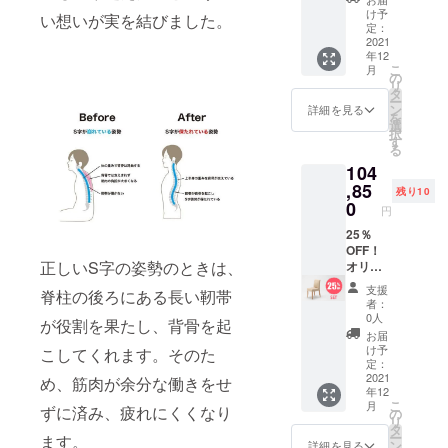
(カトレ
に、ご
け予
い想いが実を結びました。
アタイ
希望の
定：
プ)1
2021
張地と
年12
脚、 オ
脚部の
こ
月
リジナ
色をご
の
リ
ルチェ
記入く
タ
ー
ア(アイ
ださ
ン
詳細を見る
を
ディオ
い。 (ア
選
択
タイ
イディ
す
る
プ)1脚
オは張
104
一般販
地のみ
売予定
,85
選択可
残り10
価格：
能です)
0
円
139,800
※2021
円（税
25％
年12月
込） ※1
OFF！
順次出
正しいS字の姿勢のときは、
年保証
オリジ
荷予定
※送料込
ナル
です。
支援
脊柱の後ろにある長い靭帯
み ※備
チェア
者：
考欄
(カトレ
0人
が役割を果たし、背骨を起
に、ご
アタイ
お届
希望の
プ)1
け予
こしてくれます。そのた
張地と
脚、 オ
定：
脚部の
リジナ
2021
め、筋肉が余分な働きをせ
年12
色をご
ルチェ
こ
月
記入く
ア(アイ
ずに済み、疲れにくくなり
の
リ
ださ
ディオ
タ
ー
ます。
い。 (ア
タイ
ン
詳細を見る