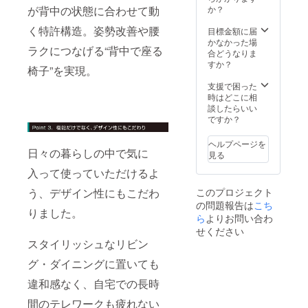
です。
か？
が背中の状態に合わせて動
く特許構造。姿勢改善や腰
目標金額に届
かなかった場
ラクにつなげる“背中で座る
合どうなりま
すか？
椅子”を実現。
支援で困った
時はどこに相
談したらいい
ですか？
ヘルプページを
日々の暮らしの中で気に
見る
入って使っていただけるよ
このプロジェクト
う、デザイン性にもこだわ
の問題報告は
こち
りました。
ら
よりお問い合わ
せください
スタイリッシュなリビン
グ・ダイニングに置いても
違和感なく、自宅での長時
間のテレワークも疲れない