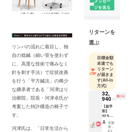
フェ、レス
メッセー
トラン、ホ
ジを送る
テル、病院
など様々な
公共空間
リターンを
で、 人々の
日常をささ
選ぶ
えていま
リンパの流れに着目し、独
す。 それぞ
自の捻鍼（細い管を使わず
目標金額
れの空間の
未達でも
に、高度な技術で痛みなく
ニーズを満
リターン
針を刺す手法）で症状改善
たすため、
が届きま
多種多様な
す
(All-in
を行う「平方鍼法」の稀少
ラインナッ
方式)
な継承者である「河津はり
プを取り揃
32,
残り4
治療院」院長・河津卓氏が
えてはおり
940
円
ますが、そ
考案した特許構造の椅子で
【超早
れでもお客
割】
す。
40％
様ご 要望に
OFF！
支援
応えられな
オリジ
者：
河津氏は、「日常生活から
ナル
いことも。
6人