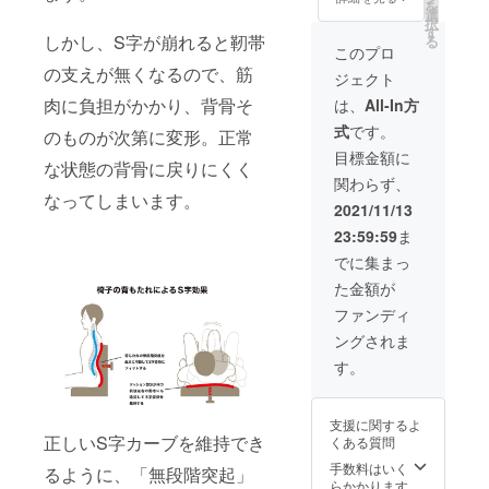
を
イディ
プ)1脚
選
択
オは張
一般販
す
しかし、S字が崩れると靭帯
る
地のみ
売予定
このプロ
選択可
価格：
の支えが無くなるので、筋
ジェクト
能です)
139,800
※2021
円（税
肉に負担がかかり、背骨そ
は、
All-In方
年12月
込） ※1
式
です。
順次出
年保証
のものが次第に変形。正常
荷予定
※送料込
目標金額に
な状態の背骨に戻りにくく
です。
み ※備
関わらず、
考欄
なってしまいます。
に、ご
2021/11/13
希望の
23:59:59
ま
張地と
脚部の
でに集まっ
色をご
た金額が
記入く
ださ
ファンディ
い。 (ア
ングされま
イディ
オは張
す。
地のみ
選択可
能です)
支援に関するよ
※2021
正しいS字カーブを維持でき
くある質問
年12月
順次出
手数料はいく
るように、「無段階突起」
荷予定
らかかります