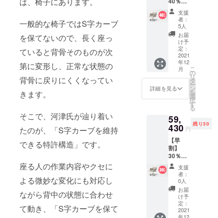
は、椅子にあります。
40％
色をご
OFF！
記入く
支援
オリジ
ださ
者：
一般的な椅子ではS字カーブ
ナル
い。
5人
チェア
※2021
お届
を保てないので、長く座っ
アイ
年12月
け予
ディオ
順次出
定：
ていると背骨そのものが次
タイプ)
2021
荷予定
年12
1脚 一
です。
第に変形し、正常な状態の
こ
月
般販売
の
リ
予定価
背骨に戻りにくくなってい
タ
ー
格：
ン
詳細を見る
を
きます。
84,900
選
択
円（税
す
る
込） ※1
そこで、河津氏が辿り着い
59,
年保証
残り30
※送料込
430
円
たのが、「S字カーブを維持
み ※備
【早
考欄
できる特許構造」です。
割】
に、ご
30％
希望の
OFF！
張地の
座る人の作業内容やクセに
支援
オリジ
色をご
者：
ナル
よる微妙な変化にも対応し
記入く
0人
チェア
ださ
お届
ながら背中の状態に合わせ
(アイ
い。
け予
ディオ
※2021
定：
て動き、「S字カーブを保て
タイプ)
2021
年12月
年12
1脚 一