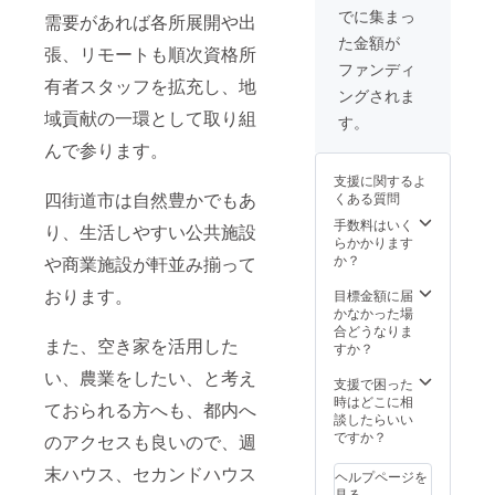
でに集まっ
需要があれば各所展開や出
た金額が
張、リモートも順次資格所
ファンディ
有者スタッフを拡充し、地
ングされま
域貢献の一環として取り組
す。
んで参ります。
支援に関するよ
四街道市は自然豊かでもあ
くある質問
手数料はいく
り、生活しやすい公共施設
らかかります
か？
や商業施設が軒並み揃って
おります。
目標金額に届
かなかった場
合どうなりま
また、空き家を活用した
すか？
い、農業をしたい、と考え
支援で困った
時はどこに相
ておられる方へも、都内へ
談したらいい
ですか？
のアクセスも良いので、週
末ハウス、セカンドハウス
ヘルプページを
見る