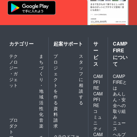
カテゴリー
起案サポート
サ
CAMP
ー
FIRE
テク
ま
プ
ス
ビ
につい
ノロ
ち
ロ
タ
ス
て
ジー
づ
ジ
ッ
・ガ
く
ェ
フ
CAM
CAMP
ジェ
り
ク
に
PFI
FIREと
ット
・
ト
相
RE
は
地
を
談
CAM
あんし
域
作
す
PFI
ん・安
活
る
る
RE
全への
性
資
コ
取り組
化
料
ミュ
み
プロ
音
請
ニ
ニュー
ダク
楽
求
ティ
ス
ト
CAM
ヘルプ
クラウドファ