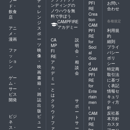
フー
チ
PFI
お問い
ンディングの
ド・
ャ
RE
合わせ
ノウハウを無
飲食
レ
Crea
料で学ぼう
店
ン
tion
各種規定
CAMPFIRE
ジ
CAM
アカデミー
アニ
ス
利用規
PFI
メ・
ポ
約
RE
漫画
ー
CA
説
細則
for
ツ
MP
明
プライ
Soci
ファ
映
FI
会
バシー
al
ッ
像
RE
・
ポリ
Goo
ショ
・
ア
相
シー
d
ン
映
カ
談
特定商
CAM
画
デ
会
取引法
PFI
ゲー
書
ミ
に基づ
RE
ム・
籍
ー
く表記
for
サー
・
と
情報セ
Ente
ビス
雑
は
キュリ
rtain
開発
誌
ク
サ
ティ方
men
出
ラ
ポ
針
t
版
ウ
ー
反社基
CAM
ビジ
ビ
ド
ト
本方針
PFI
ネ
ュ
フ
サ
カスタ
RE
ス・
ー
ァ
ー
マーハ
for