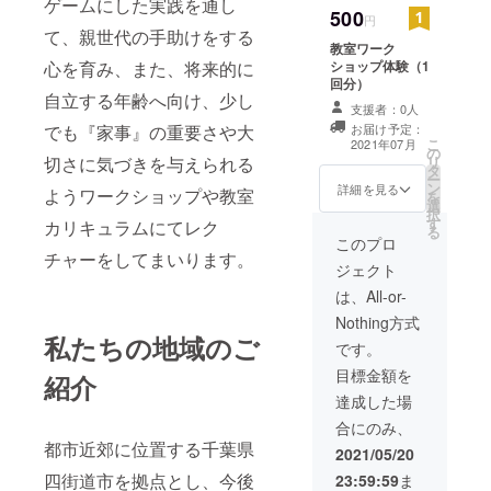
ゲームにした実践を通し
かなーと。
500
円
て、親世代の手助けをする
それに近い
教室ワーク
生き方を普
心を育み、また、将来的に
ショップ体験（1
回分）
通の日々と
自立する年齢へ向け、少し
支援者：0人
して
でも『家事』の重要さや大
お届け予定：
今も生きて
こ
2021年07月
の
るし、これ
切さに気づきを与えられる
リ
タ
ー
からも
ン
詳細を見る
ようワークショップや教室
を
選
死ぬまでは
択
す
カリキュラムにてレク
そーゆー感
る
このプロ
じです。
チャーをしてまいります。
ジェクト
は、All-or-
Nothing方式
私たちの地域のご
です。
Kazico 山
目標金額を
紹介
達成した場
合にのみ、
都市近郊に位置する千葉県
2021/05/20
四街道市を拠点とし、今後
23:59:59
ま