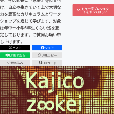
等、その延長に『家事』を位置付
け、自立や生きていく上で大切な
もう一度プロジェク
トをやってほしい
力を豊富なカリキュラムとワーク
ショップを通じて学びます。対象
は年中〜小学6年生くらい迄を想
定しております。ご賛同お願い申
し上げます。
ポスト
シェア
LINEで送る
URLコピー
埋め込み
QRコード