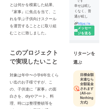
です
とは何かを模索した結果、
幸せは眩し
くなく、普
『家事』に焦点を当て、こ
通が眩し
れを学ぶ子供向けスクール
い。
https://emotoudona.wordpress.com/
を運営することとに取り組
目にするも
メッセー
のや見聞き
むことに致しました。
ジを送る
するものが
答えでな
く、どんな
このプロジェクト
リターンを
証を残して
生きるの
で実現したいこと
選ぶ
か？が私
は、
対象は年中〜小学6年生くら
目標金額
人間で生ま
未達なら
れてきて、
い迄のお子様ですが、こ
全額返金
取り巻く全
されます
の、子供達に『家事』の面
ての方へ還
(All-or-
白さを、diyやアート、料
していくこ
Nothing
とが
方式)
理、時には整理整頓等を
私のやる事