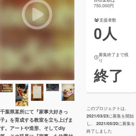
750,000円
まちづくり・地域活性化
支援者数
0
人
CAMPFIRE for Social Good
CAMPFIRE Creation
CAMPFIREふるさと納税
machi-ya
コミュニティ
募集終了まで残
り
終了
このプロジェクトは、
千葉県某所にて『家事大好きっ
2021/03/23
に募集を開始
子』を育成する教室を立ち上げま
し、
2021/05/20
に募集を
す。アートや造形、そしてdiy
終了しました