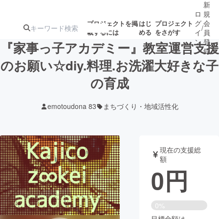
新
ロ
規
グ
会
プロジェクトを掲
はじ
プロジェクト
/
載するには
める
をさがす
イ
員
ン
登
『家事っ子アカデミー』教室運営支援
録
のお願い☆diy.料理.お洗濯大好きな子
の育成
人気のプロ
注目のリ
注目の新着プロ
募集終了が近いプ
もうすぐ公開
ジェクト
ターン
ジェクト
ロジェクト
されます
emotoudona 83
まちづくり・地域活性化
アート・写真
音楽
現在の支援総
テクノロジー・ガジェット
ゲーム・サ
額
0
円
映像・映画
書籍・雑誌
0%
ビジネス・起業
チャレンジ
目標金額は