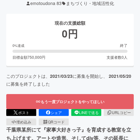
emotoudona 83
まちづくり・地域活性化
現在の支援総額
0
円
終了
0
%達成
目標金額
750,000
円
支援者数
0
人
このプロジェクトは、
2021/03/23
に募集を開始し、
2021/05/20
に募集を終了しました
もう一度プロジェクトをやってほしい
ポスト
シェア
LINEで送る
URLコピー
埋め込み
QRコード
千葉県某所にて『家事大好きっ子』を育成する教室を立
ち上げます。アートや造形、そしてdiy等、その延長に