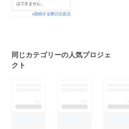
は必要不可欠ですが、
はできません。
事業は着々と前へ前進
※投稿する際の注意点
しております。何より
そのことが誇らしいで
すし、CAMP FIRE 様
のサイト無くしては認
知もなかったことだ
と。今後とも変わらず
同じカテゴリーの人気プロジェ
前進しながら子ども
クト
達、家族皆んなを大切
に見守りながら活動し
て参ります！！有難う
ございまし
た！！ 家事っ
子アカデミー 山本よ
り