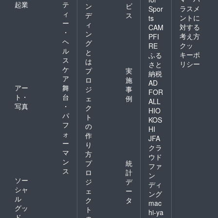
起業
テ
ン
ビ
ラスメ
Spor
ィ
デ
ス
ントに
ts
ー
ィ
対する
CAM
・
ン
考え方
PFI
ヘ
グ
クッ
RE
ル
と
キーポ
ふる
ス
は
リシー
さと
ケ
プ
実
納税
ア
ロ
施
AD
アー
舞
ジ
事
FOR
ト・
台
ェ
例
ALL
写真
・
ク
HIO
パ
ト
KOS
フ
の
HI
ォ
作
JFA
ー
り
クラ
マ
方
ウド
ン
プ
統
ファ
ス
ロ
計
ン
ソー
ジ
デ
ディ
シャ
ェ
ー
ング
ル
ク
タ
mac
グッ
ト
hi-ya
ド