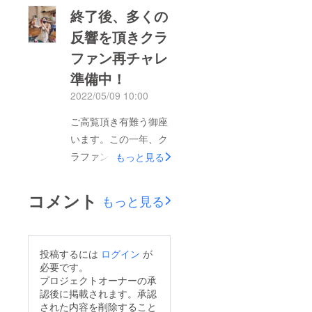
終了後、多くの
反響を頂きクラ
ファン再チャレ
準備中！
2022/05/09 10:00
ご高覧頂き有難う御座
います。この一年、ク
ラファンでは成果は
もっと見る
「0」かと思いきや、
いやいやとんでもない
コメント
もっと見る
です。「0」どころ
か！！多くの方からの
ご支援、ご指導を賜り
投稿するには
ログイン
が
とても成長できまし
必要です。
た！！ビジネスとして
プロジェクトオーナーの承
認後に掲載されます。承認
は「お金」つまり費用
された内容を削除すること