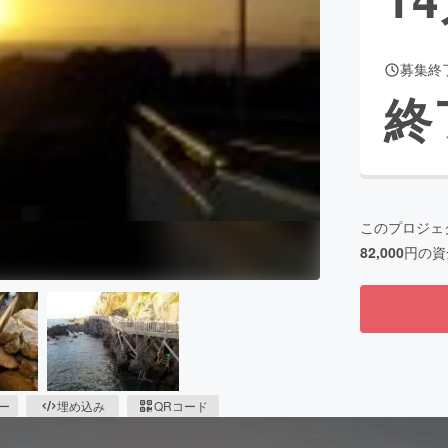
募集終
CAMPFIRE for Social Good
CAMPFIRE Creation
終
CAMPFIREふるさと納税
machi-ya
コミュニティ
このプロジェ
82,000
円の資
ピー
埋め込み
QRコード