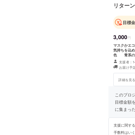
リターン
目標
3,000
円
マスクかエコ
気持ちを込めて手紙
色 青系の
イズとなり
支援者：1
となります。
お届け予定
ぞよろしくお
詳細を見
このプロジェ
目標金額
に集まっ
支援に関す
手数料はい