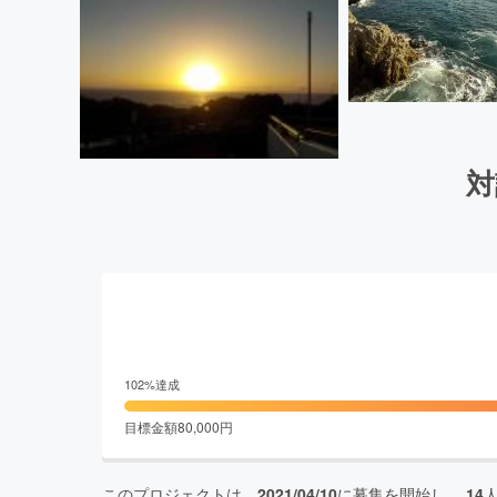
対
102
%達成
目標金額
80,000
円
このプロジェクトは、
2021/04/10
に募集を開始し、
14