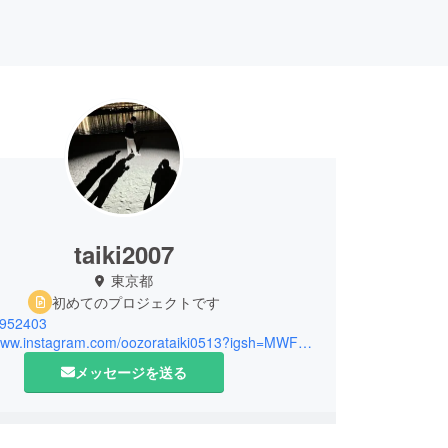
taiki2007
東京都
初めてのプロジェクトです
2952403
https://www.instagram.com/oozorataiki0513?igsh=MWFya3NzdW1wMWMxcg%3D%3D&utm_source=qr
メッセージを送る