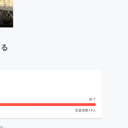
ける
終了
支援者数
14
人
た