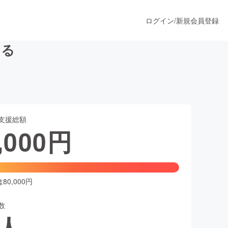
ログイン
/
新規会員登録
ける
うすぐ公開されます
支援総額
プロダクト
,000
円
ファッション
スポーツ
0,000円
数
ア
ソーシャルグッド
人