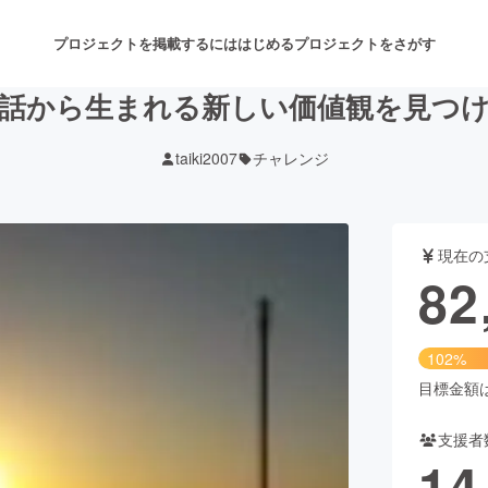
プロジェクトを掲載するには
はじめる
プロジェクトをさがす
話から生まれる新しい価値観を見つ
taiki2007
チャレンジ
注目のリターン
注目の新着プロジェクト
募集終了が近いプロジェクト
も
現在の
音楽
舞台・パフォーマンス
82
ゲーム・サービス開発
フード・飲食店
102%
書籍・雑誌出版
アニメ・漫画
目標金額は8
支援者
チャレンジ
ビューティー・ヘルスケ
14