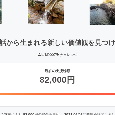
話から生まれる新しい価値観を見つ
taiki2007
チャレンジ
現在の支援総額
82,000
円
人の支援により
82,000
円の資金を集め、
2021/06/08
に募集を終了しまし