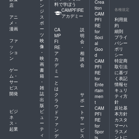
Crea
料で学ぼう
店
ン
tion
各種規定
CAMPFIRE
ジ
CAM
アカデミー
アニ
ス
利用規
PFI
メ・
ポ
約
RE
漫画
ー
CA
説
細則
for
ツ
MP
明
プライ
Soci
ファ
映
FI
会
バシー
al
ッ
像
RE
・
ポリ
Goo
ショ
・
ア
相
シー
d
ン
映
カ
談
特定商
CAM
画
デ
会
取引法
PFI
ゲー
書
ミ
に基づ
RE
ム・
籍
ー
く表記
for
サー
・
と
情報セ
Ente
ビス
雑
は
キュリ
rtain
開発
誌
ク
サ
ティ方
men
出
ラ
ポ
針
t
版
ウ
ー
反社基
CAM
ビジ
ビ
ド
ト
本方針
PFI
ネ
ュ
フ
サ
カスタ
RE
ス・
ー
ァ
ー
マーハ
for
起業
テ
ン
ビ
ラスメ
Spor
ィ
デ
ス
ントに
ts