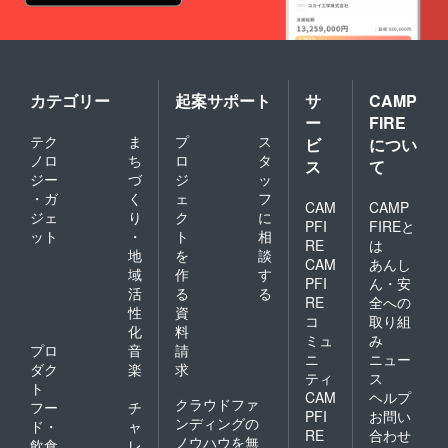
カテゴリー
起案サポート
サ
CAMP
ー
FIRE
テク
ま
プ
ス
ビ
につい
ノロ
ち
ロ
タ
ス
て
ジー
づ
ジ
ッ
・ガ
く
ェ
フ
CAM
CAMP
ジェ
り
ク
に
PFI
FIREと
ット
・
ト
相
RE
は
地
を
談
CAM
あんし
域
作
す
PFI
ん・安
活
る
る
RE
全への
性
資
コ
取り組
化
料
ミュ
み
プロ
音
請
ニ
ニュー
ダク
楽
求
ティ
ス
ト
CAM
ヘルプ
クラウドファ
フー
チ
PFI
お問い
ンディングの
ド・
ャ
RE
合わせ
ノウハウを無
飲食
レ