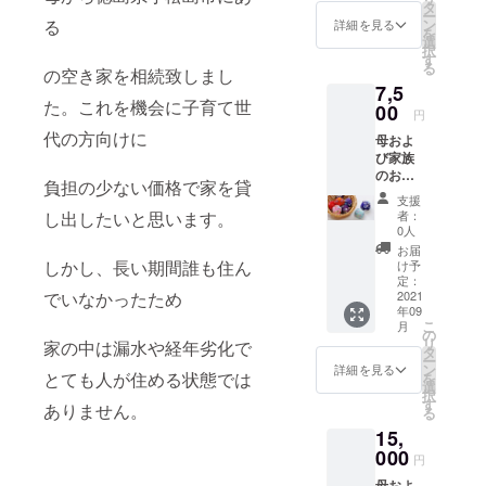
い猫の
タ
ー
写真を3
ン
る
詳細を見る
を
枚お送
選
択
りいた
す
る
しま
の空き家を相続致しまし
7,5
す。
た。これを機会に子育て世
00
円
代の方向けに
母およ
び家族
のお礼
負担の少ない価格で家を貸
の気持
支援
ちを直
者：
し出したいと思います。
筆のお
0人
手紙に
お届
てお伝
しかし、長い期間誰も住ん
け予
えさせ
定：
ていた
2021
でいなかったため
年09
だきま
こ
月
す。 数
の
リ
家の中は漏水や経年劣化で
珠玉の
タ
ー
お手
ン
詳細を見る
とても人が住める状態では
を
玉・自
選
択
宅の飼
す
ありません。
る
い猫の
15,
写真お
よびリ
000
円
フォー
母およ