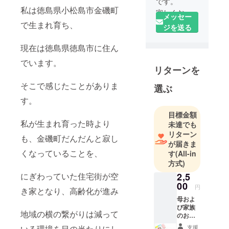
です。
私は徳島県小松島市金磯町
宜しくお願
メッセー
いします。
で生まれ育ち、
ジを送る
現在は徳島県徳島市に住ん
でいます。
リターンを
そこで感じたことがありま
選ぶ
す。
目標金額
私が生まれ育った時より
未達でも
リターン
も、金磯町だんだんと寂し
が届きま
くなっていることを、
す
(All-in
方式)
2,5
にぎわっていた住宅街が空
00
円
き家となり、高齢化が進み
母およ
び家族
地域の横の繋がりは減って
のお礼
の気持
支援
いる環境を目の当たりにし