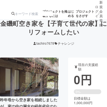
新
ロ
規
グ
会
プロジェクトを掲
はじ
プロジェクト
/
載するには
める
をさがす
イ
員
ン
登
金磯町空き家を【子育て世代の家】に
録
リフォームしたい
人気のプロ
注目のリ
注目の新着プロ
募集終了が近いプ
もうすぐ公開
tachiro7678
チャレンジ
ジェクト
ターン
ジェクト
ロジェクト
されます
アート・写真
音楽
現在の支援総
額
0
円
テクノロジー・ガジェット
ゲーム・サ
映像・映画
書籍・雑誌
0%
目標金額は
昨年母から空き家を相続しました
1,000,000円
ビジネス・起業
チャレンジ
が、家の中の漏水や経年劣化のた