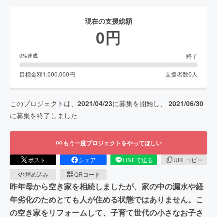
現在の支援総額
0
円
終了
0
%達成
目標金額
1,000,000
円
支援者数
0
人
このプロジェクトは、
2021/04/23
に募集を開始し、
2021/06/30
に募集を終了しました
もう一度プロジェクトをやってほしい
ポスト
シェア
LINEで送る
URLコピー
埋め込み
QRコード
昨年母から空き家を相続しましたが、家の中の漏水や経
年劣化のためとても人が住める状態ではありません。こ
の空き家をリフォームして、子育て世代の小さなお子さ