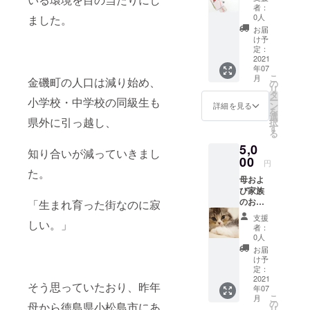
ちを
者：
メール
0人
ました。
にてお
お届
伝えさ
け予
せてい
定：
ただき
2021
年07
ます。
こ
月
金磯町の人口は減り始め、
の
リ
タ
ー
小学校・中学校の同級生も
ン
詳細を見る
を
選
県外に引っ越し、
択
す
る
5,0
知り合いが減っていきまし
00
円
た。
母およ
び家族
のお礼
「生まれ育った街なのに寂
の気持
支援
しい。」
ちを直
者：
筆の手
0人
紙にて
お届
お伝え
け予
させて
定：
頂きま
2021
そう思っていたおり、昨年
年07
す。自
こ
月
宅の飼
の
母から徳島県小松島市にあ
リ