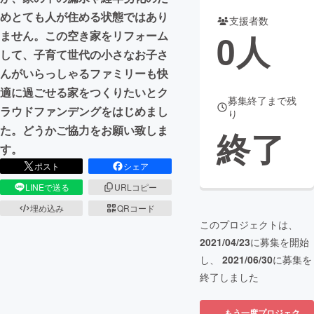
めとても人が住める状態ではあり
支援者数
まちづくり・地域活性化
0
人
ません。この空き家をリフォーム
して、子育て世代の小さなお子さ
CAMPFIRE for Social Good
CAMPFIRE Creation
んがいらっしゃるファミリーも快
CAMPFIREふるさと納税
machi-ya
コミュニティ
適に過ごせる家をつくりたいとク
募集終了まで残
ラウドファンデングをはじめまし
り
た。どうかご協力をお願い致しま
終了
す。
ポスト
シェア
LINEで送る
URLコピー
埋め込み
QRコード
このプロジェクトは、
2021/04/23
に募集を開始
し、
2021/06/30
に募集を
終了しました
もう一度プロジェク