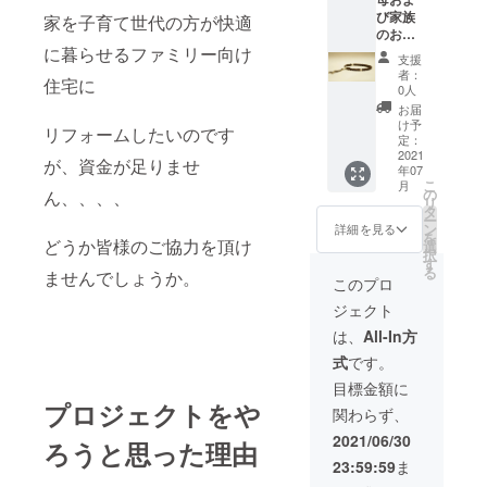
ム状況
び家族
の報告
家を子育て世代の方が快適
のお礼
を支援
の気持
に暮らせるファミリー向け
者の皆
支援
ちを直
様にご
者：
住宅に
筆の手
報告さ
0人
紙にて
せてい
お届
お伝え
ただき
け予
リフォームしたいのです
させて
ます。
定：
いただ
2021
（リ
が、資金が足りませ
年07
きま
フォー
こ
月
す。 リ
ムの状
の
ん、、、、
リ
フォー
況の写
タ
ー
ム状況
真3枚、
ン
詳細を見る
を
の報告
どうか皆様のご協力を頂け
金磯町
選
択
および
でとれ
す
る
ませんでしょうか。
数珠玉
た数珠
このプロ
のブレ
玉を
ジェクト
スレッ
使った
ト・自
お手玉2
は、
All-In方
宅の飼
個、自
式
です。
い猫の
宅の飼
写真を
い猫の
目標金額に
支援者
写真3
プロジェクトをや
関わらず、
の皆様
枚)
にご報
2021/06/30
ろうと思った理由
告させ
23:59:59
ま
ていた
だきま