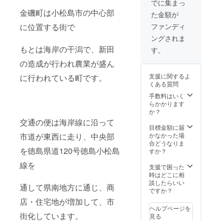
でに集まっ
す。 (リ
金磯町は小松島市の中心部
た金額が
フォー
ムの状
ファンディ
に位置する街で
況の写
ングされま
真3枚、
金磯町
もとは海岸の干潟で、新田
す。
でとれ
の造成が行われ農業が盛ん
た数珠
玉を
支援に関するよ
に行われている町です。
使った
くある質問
ブレス
レット1
手数料はいく
個、自
らかかります
宅の飼
か？
い猫の
交通の便は海岸線に沿って
写真3
目標金額に届
枚) ＊数
かなかった場
市道が東西に走り、中央部
珠玉の
合どうなりま
ブレス
を徳島県道120号徳島小松島
すか？
レット
線を
は一つ
支援で困った
一つ手
時はどこに相
作りで
談したらいい
通して県南地方に通じ、商
すので
ですか？
写真は
店・住宅地が増加して、市
イメー
ヘルプページを
ジ画像
街化しています。
見る
となり