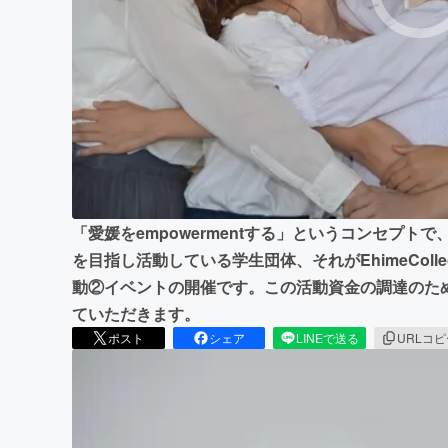
まちづくり・地域活性化
「愛媛をempowermentする」というコンセプ
を目指し活動している学生団体、それがEhimeColl
動②イベントの開催です。この活動資金の調達のた
ていただきます。
ポスト
シェア
LINEで送る
URLコ