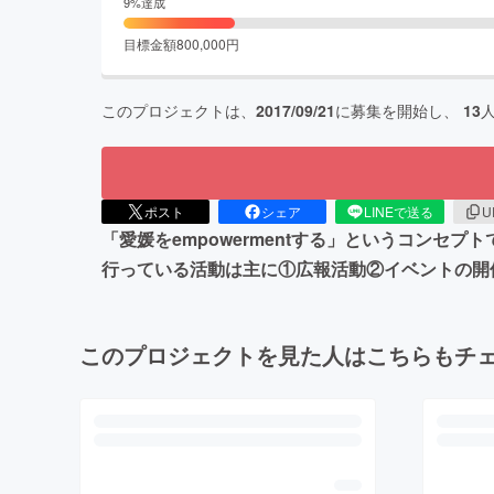
9
%達成
目標金額
800,000
円
このプロジェクトは、
2017/09/21
に募集を開始し、
13
ポスト
シェア
LINEで送る
U
「愛媛をempowermentする」というコンセプ
行っている活動は主に①広報活動②イベントの開
このプロジェクトを見た人はこちらもチ