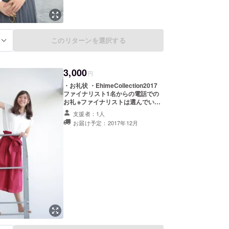
このリターンを選択する
る
3,000
円
・お礼状 ・EhimeCollection2017
ファイナリスト1名からの電話での
お礼 ※ファイナリストは選んでいた
だきます
支援者：1人
お届け予定：2017年12月