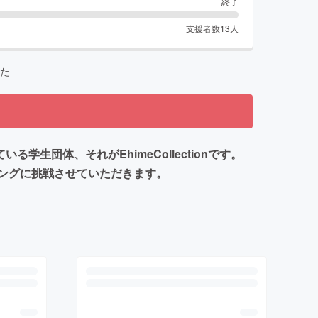
終了
支援者数
13
人
た
生団体、それがEhimeCollectionです。
ングに挑戦させていただきます。