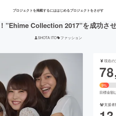
プロジェクトを掲載するには
はじめる
プロジェクトをさがす
”Ehime Collection 2017”を成功
SHOTA ITO
ファッション
注目のリターン
注目の新着プロジェクト
募集終了が近いプロジェクト
も
現在の
音楽
舞台・パフォーマンス
78
ゲーム・サービス開発
フード・飲食店
9%
書籍・雑誌出版
アニメ・漫画
目標金額は8
支援者
チャレンジ
ビューティー・ヘルスケ
13