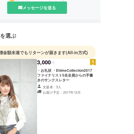
メッセージを送る
を選ぶ
標金額未達でもリターンが届きます
(All-in方式)
3,000
円
・お礼状 ・EhimeCollection2017
ファイナリスト5名全員からの手書
きのサンクスレター
支援者：5人
お届け予定：2017年12月