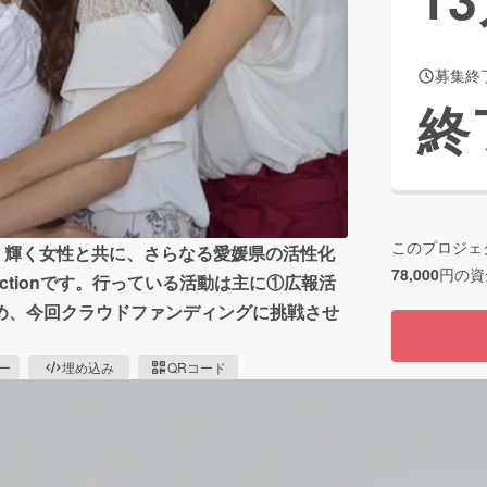
募集終
CAMPFIRE for Social Good
CAMPFIRE Creation
終
CAMPFIREふるさと納税
machi-ya
コミュニティ
このプロジェ
トで、輝く女性と共に、さらなる愛媛県の活性化
78,000
円の資
ectionです。行っている活動は主に①広報活
め、今回クラウドファンディングに挑戦させ
ピー
埋め込み
QRコード