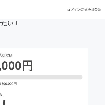
ログイン
/
新規会員登録
させたい！
うすぐ公開されます
支援総額
プロダクト
,000
円
ファッション
スポーツ
00,000円
数
ア
ソーシャルグッド
人