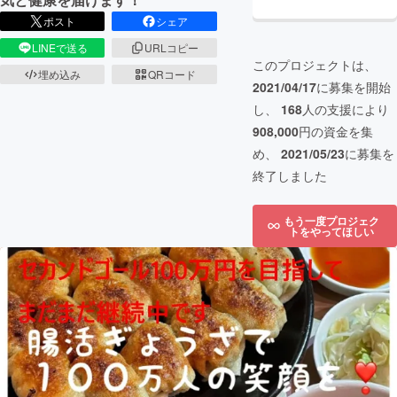
ポスト
シェア
LINEで送る
URLコピー
このプロジェクトは、
埋め込み
QRコード
2021/04/17
に募集を開始
し、
168
人の支援により
908,000
円の資金を集
め、
2021/05/23
に募集を
終了しました
もう一度プロジェク
トをやってほしい