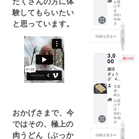
たくさんの方に体
ぎょう
お届
ざ、発
け予
験してもらいたい
酵ワー
定：
ルド❣
2021
年06
体験
と思っています。
こ
月
セット
の
リ
腸活焼
タ
ー
き餃
ン
詳細を見る
を
子 一
選
択
皿8個
す
る
（一個
3,0
30
残り20
ｇ）、
00
円
餃子の
腸活
トッピ
ぎょう
ング2
ざ 40
種、キ
個セッ
ムチ2
支援
ト クー
種、玄
者：
ル宅急
米ごは
80人
便冷凍
ん、
お届
送料込
スー
け予
み 一個
プ、も
定：
おかげさまで、今
30ｇの
2021
やしナ
年06
ボ
ムル、
ではその、極上の
こ
月
リュー
黒酢
の
リ
ム感を
キャベ
タ
ー
肉うどん（ぶっか
お楽し
ツ、美
ン
詳細を見る
を
みくだ