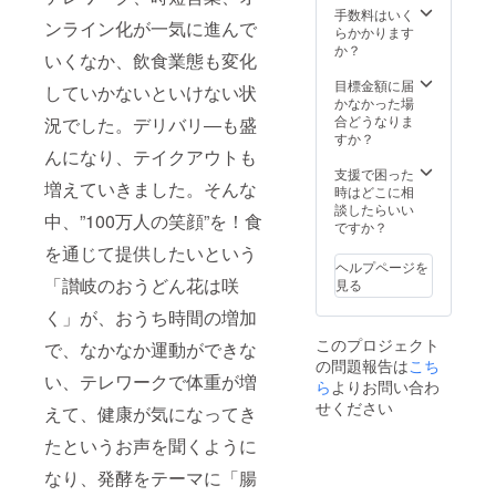
どん
事券
手数料はいく
ンライン化が一気に進んで
花は咲
30000
らかかります
く 新
円分と
か？
いくなか、飲食業態も変化
宿戸山
餃子の
店」
花は咲
目標金額に届
していかないといけない状
「讃岐
く来店
かなかった場
のおう
時にお
合どうなりま
況でした。デリバリ―も盛
どん
持ち帰
すか？
花は咲
んになり、テイクアウトも
りいた
く 若
だける
支援で困った
増えていきました。そんな
松河田
「テイ
時はどこに相
店」
クアウ
談したらいい
中、”100万人の笑顔”を！食
「天ぷ
ト餃子3
ですか？
ら家
人前」
を通じて提供したいという
花は咲
券のお
ヘルプページを
く 中
得な
「讃岐のおうどん花は咲
見る
目黒
セット
店」 で
です。
く」が、おうち時間の増加
も使え
食事券
このプロジェクト
で、なかなか運動ができな
るお食
とテイ
の問題報告は
こち
事券
クアウ
い、テレワークで体重が増
50000
ら
よりお問い合わ
ト券の
円分と
有効期
せください
えて、健康が気になってき
餃子の
限は
花は咲
2021年
たというお声を聞くように
く来店
12月末
時にお
までと
なり、発酵をテーマに「腸
持ち帰
なりま