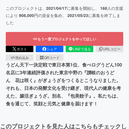
このプロジェクトは、
2021/04/17
に募集を開始し、
168
人の支援
により
908,000
円の資金を集め、
2021/05/23
に募集を終了しま
した
もう一度プロジェクトをやってほしい
ポスト
シェア
LINEで送る
URLコピー
埋め込み
QRコード
うどん天下一決定戦で東日本第1位、食べログうどん100
名店に3年連続評価された東京中野の『讃岐のおうど
ん 花は咲く』がぎょうざをつくるとこうなりました。
それも、日本の発酵文化を受け継ぎ、現代人の健康を考
えた、腸活ぎょうざ。別名、『包美餃子』。私たちは、
食を通じて、笑顔と元気と健康を届けます！
このプロジェクトを見た人はこちらもチェックし