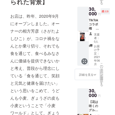
られた背景】
凍庫が
で、 焼
す
る
満杯に
きは大
30,
なって
人の方
残り5
しまう
000
に体験
円
お店は、昨年、2020年9月
ので3回
してい
TikTok
分に分
ただき
にオープンしました。オー
コラボ
けてお
ます。
権 弊
届けし
完全事
ナーの相方芳彦（さがたよ
社代
ます。
前予約
支援
表
3か所に
制。所
しひこ）が、コロナ禍をな
者：
Donさ
1セット
要時間
0人
がたの
んとか乗り切り、それでも
ずつお
は1時間
お届
TikTok
届けま
予定。
け予
食を通じて、食べるみなさ
で コラ
たは 1
定：
平日の
ボ動画
2021
か所に
15時か
んに価値を提供できないか
年06
を公開
発送時
ら17時
こ
月
できま
期を3回
の
の間で
と考え、普段から理念にし
リ
す！
に分け
タ
ご予約
ー
フォ
ること
ン
承りま
詳細を見る
ている「食を通じて、笑顔
を
ロー数
もでき
選
す。 餃
択
上昇
ます。
と元気と健康を届けたい」
す
子を試
る
中！ こ
1個30g
食され
30,
という思いをこめて、うど
れまで
のボ
る際に
も有名
000
リュー
は 玄米
円
んも小麦、ぎょうざの皮も
TikToke
ムをお
ごは
【花は
rさん達
楽しみ
ん、
小麦ということで「小麦
咲くの
ともコ
くださ
スー
グルー
ラボし
い。 美
プ、ド
ワールド」として、ぎょう
プ全店
てきま