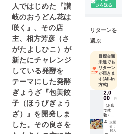
人ではじめた『讃
ジを送る
で腸活でき
ちゃう餃子
岐のおうどん花は
を作ってい
咲く』、その店
ます！
リターンを
主、相方芳彦（さ
選ぶ
がたよしひこ）が
目標金額
新たにチャレンジ
未達でも
リターン
している発酵を
が届きま
す
(All-in
テーマにした発酵
方式)
ぎょうざ『包美餃
2,0
00
円
子（ほうびぎょう
（お店
で体
ざ）』を開発しま
験）通
常価格
した。その良さを
支援
2460円
者：
腸活
10人