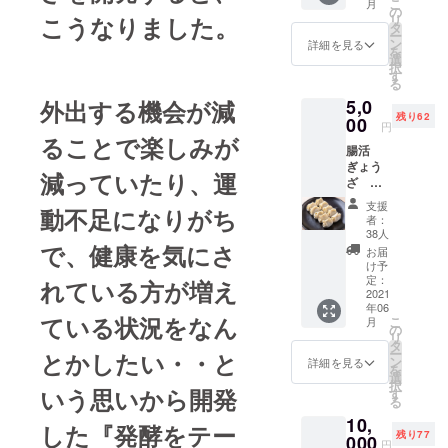
す。ご
こ
月
セッ
餃子の
の
来店時
こうなりました。
リ
ト 腸
トッピ
タ
に画面
ー
活焼き
ング
ン
詳細を見る
を確認
を
餃子
（自慢
選
致しま
択
一皿８
のマー
す
す。
る
個と
ラー
外出する機会が減
5,0
白醤油
ソー
残り62
ラーメ
00
ス、に
円
ンの
んにく
ることで楽しみが
腸活
セット
か大根
ぎょう
回数券
おろ
減っていたり、運
ざ ８
（5回
し）か
０個
分）
ら2つ選
支援
動不足になりがち
セット
（東
べま
者：
クール
京、荻
す。 キ
38人
宅急便
で、健康を気にさ
窪店の
ムチ４
お届
冷凍送
み利用
種（白
け予
料込み
可能）
定：
菜、ア
れている方が増え
1個30g
2021
・有効
ボカ
年06
のボ
期限：
ド、山
ている状況をなん
こ
月
リュー
2021年
の
芋、ご
リ
ムをお
６月〜
タ
ぼう）
ー
とかしたい・・と
楽しみ
2021年
ン
美酢
詳細を見る
を
くださ
12月 ・
選
（ノン
択
い。
いう思いから開発
受け渡
す
アル、
る
美味し
し方
アル
10,
いぎょ
法：
コール
した『発酵をテー
残り77
うざの
000
メール
どちら
円