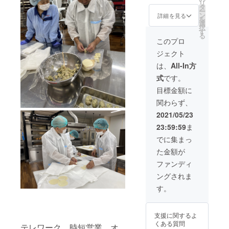
入くだ
リ
い 花は
のおう
タ
さい。
ー
咲くの
どん
ン
詳細を見る
を
店舗で
花は咲
選
択
ご利用
く 新
す
る
いただ
中野本
このプロ
ける食
店」
ジェクト
事券
「讃岐
「餃子
のおう
は、
All-In方
の花は
どん
式
です。
咲く
花は咲
荻窪
く 新
目標金額に
店」は
宿戸山
関わらず、
もちろ
店」
んのこ
「讃岐
2021/05/23
と、 花
のおう
23:59:59
ま
は咲く
どん
のグ
花は咲
でに集まっ
ループ
く 若
た金額が
全店
松河田
「讃岐
店」
ファンディ
のおう
「天ぷ
ングされま
どん
ら家
花は咲
花は咲
す。
く 新
く 中
中野本
目黒
店」
店」 で
支援に関するよ
「讃岐
も使え
くある質問
のおう
テレワーク、時短営業、オ
るお食