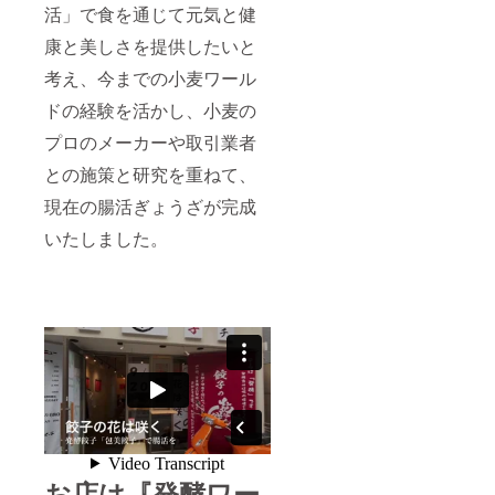
りいた
活」で食を通じて元気と健
す。 こ
だける
のリ
康と美しさを提供したいと
「テイ
ターン
クアウ
は郵送
考え、今までの小麦ワール
ト餃子3
でお送
人前」
りさせ
ドの経験を活かし、小麦の
券×2枚
ていた
のお得
だきま
プロのメーカーや取引業者
なセッ
す。
トで
との施策と研究を重ねて、
（お届
す。 食
け先住
現在の腸活ぎょうざが完成
事券と
所必
テイク
須）
いたしました。
アウト
券の有
効期限
は 2021
年12月
末まで
となり
ます。
このリ
ターン
は郵送
でお送
りさせ
ていた
お店は『発酵ワー
だきま