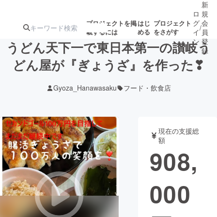
新
ロ
規
グ
会
プロジェクトを掲
はじ
プロジェクト
/
載するには
める
をさがす
イ
員
ン
登
うどん天下一で東日本第一の讃岐う
録
どん屋が『ぎょうざ』を作った❣
人気のプロ
注目のリ
注目の新着プロ
募集終了が近いプ
もうすぐ公開
Gyoza_Hanawasaku
フード・飲食店
ジェクト
ターン
ジェクト
ロジェクト
されます
アート・写真
音楽
現在の支援総
額
908,
テクノロジー・ガジェット
ゲーム・サ
000
映像・映画
書籍・雑誌
ビジネス・起業
チャレンジ