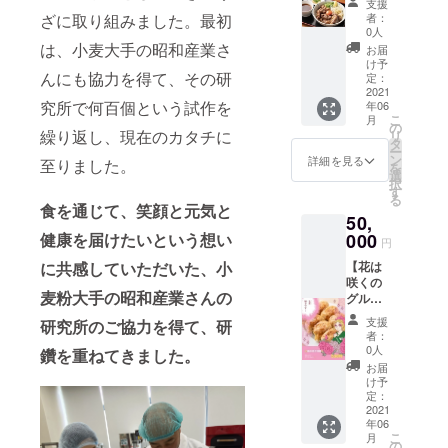
味しい
リンク
支援
で使え
した。
ぎょう
ざに取り組みました。最初
をご用
者：
る食事
Donさ
ざの焼
0人
意しま
券＋お
ん/世界
は、小麦大手の昭和産業さ
き方レ
す。 人
お届
持ち帰
のうど
シピと
け予
数分の
んにも協力を得て、その研
り餃子
んシェ
定：
その動
エプロ
券】 餃
2021
フ Don
画リン
ン、帽
究所で何百個という試作を
年06
子だけ
さん/飲
ク付
子また
こ
月
じゃな
食の太
の
き。 冷
はバン
繰り返し、現在のカタチに
リ
い 花は
陽Don
タ
凍発
ダナ
ー
咲くの
の2つの
ン
送、宅
詳細を見る
等、マ
至りました。
を
店舗で
うちお
選
急便
スクは
択
ご利用
好きな
す
2021年
ご持参
る
いただ
チャン
食を通じて、笑顔と元気と
6月より
くださ
50,
ける食
ネルを
順次発
い。 こ
事券
健康を届けたいという想い
000
お選び
送いた
のリ
円
「餃子
くださ
しま
ターン
に共感していただいた、
小
【花は
の花は
い。 こ
す。 発
は開催
咲くの
咲く
のリ
送先が
日のご
麦粉大手の昭和産業さんの
グルー
荻窪
ターン
複数の
予約方
プ全店
店」は
はメー
場合や
法等を
支援
研究所のご協力を得て、研
で使え
もちろ
ルでお
発送時
者：
メール
る食事
んのこ
届けし
0人
期のご
鑽を重ねてきました。
でお送
券＋お
と、 花
ます。
希望ご
お届
りさせ
持ち帰
は咲く
6月以降
け予
ざいま
ていた
り餃子
のグ
定：
の発送
したら
だきま
券】 餃
2021
ループ
を予定
備考欄
す。
年06
子だけ
全店
してい
にご記
こ
月
じゃな
「讃岐
の
ます。