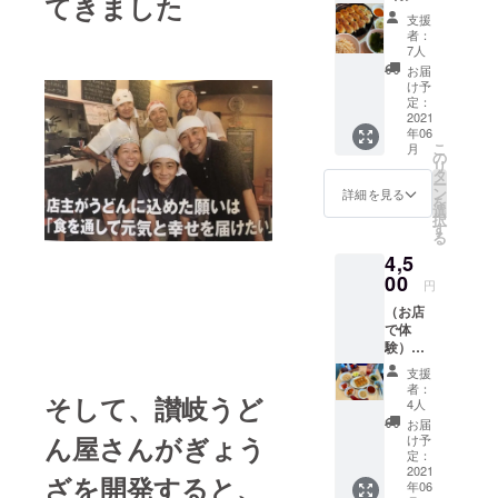
てきました
ザクロ
で体
京、荻
わせく
と桃の2
支援
験）通
窪店の
ださ
種のど
者：
常価
み利用
い。
7人
ちらか
格
可能）
をお好
お届
4510円
・有効
け予
みの飲
発酵
期限：
定：
み方で
ワール
2021
2021年
（サ
年06
ド体験
6月〜
ワー、
こ
月
セット
2021年
の
ソーダ
リ
腸活餃
12月 ・
タ
割）
ー
子16
受け渡
ン
詳細を見る
（東
を
個、
し方
選
京、荻
択
ラーメ
法：
す
窪店の
る
ン（白
メール
み利用
4,5
醤油
でお送
可能）
ラーメ
00
りしま
・有効
円
ンか汁
す。ご
期限：
（お店
なし
来店時
2021年
で体
担々麵
に画面
6月〜
験）通
を選べ
を確認
2021年
常価格
ます）
致しま
12月 ・
支援
5450円
または
す。
者：
受け渡
そして、讃岐うど
（1回分
玄米ご
4人
し方
お得）
はん
お届
法：
腸活
スープ
ん屋さんがぎょう
け予
メール
ぎょう
セッ
定：
でお送
ざ体
2021
ト か
ざを開発すると、
りしま
年06
験❣
ら２つ