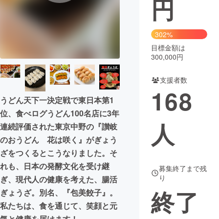
円
まちづくり・地域活性化
302%
目標金額は
CAMPFIRE for Social Good
CAMPFIRE Creation
300,000円
CAMPFIREふるさと納税
machi-ya
コミュニティ
支援者数
168
うどん天下一決定戦で東日本第1
位、食べログうどん100名店に3年
人
連続評価された東京中野の『讃岐
のおうどん 花は咲く』がぎょう
ざをつくるとこうなりました。そ
れも、日本の発酵文化を受け継
募集終了まで残
り
ぎ、現代人の健康を考えた、腸活
終了
ぎょうざ。別名、『包美餃子』。
私たちは、食を通じて、笑顔と元
気と健康を届けます！