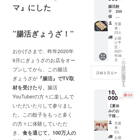
焼き方
でお送
でも）2
マ』にした
腸活餃
レシピ
りしま
杯分
子 200
とその
す。ご
（東
個
動画リ
来店時
京、荻
ファミ
ンク付
に画面
窪店の
支援
リー
き。 冷
を確認
み利用
者：
”腸活ぎょうざ！”
セット
凍発送
致しま
23人
可能）
クール
いたし
す。
・有効
お届
宅急便
ます。
け予
期限：
冷凍送
2021年
定：
2021年
おかげさまで、昨年2020年
料込み
2021
6月より
6月〜
年06
1個30g
順次発
2021年
9月にぎょうざのお店をオー
こ
月
のボ
送いた
の
12月
リ
リュー
しま
タ
（土日
プンしてから、この腸活
ー
ムをお
す。 発
ン
詳細を見る
祝を除
を
楽しみ
送時期
選
ぎょうざが
『腸活』でTV取
く） ・
択
くださ
のご希
す
受け渡
る
い。 美
材を受けたり、
腸活
望ござ
し方
10,
味しい
いまし
法：
YouTuberの方々に楽しんで
残り5
ぎょう
000
たらお
メール
円
ざの焼
問い合
でお送
いただいたりして参りまし
【夏休
き方レ
わせく
りしま
みのお
シピと
ださ
す。ご
た。この餃子をもっと多く
子様の
その動
い。
来店時
自由研
画リン
の方々に体験していただ
に画面
支援
究に
ク付
者：
を確認
も？】
き。 冷
き、
食を通じて、100万人の
0人
致しま
餃子づ
凍発
お届
す。