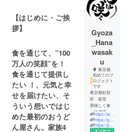
【はじめに・ご挨
拶】
Gyoza
_Hana
wasak
食を通じて、”100
u
万人の笑顔”を！
東京都
食を通じて提供し
初めてのプ
ロジェクト
たい ！、元気と幸
です
東京都杉並
せを届けたい、そ
区 荻窪
ういう想いではじ
美味しく食
べて健康
https://www.facebook.com/%E9%A4%83%E5%AD%90%E3%81%AE%E8%8A%B1%E3%81%AF%E5%92%B2%E3%81%8F-%E8%8D%BB%E7%AA%AA%E5%BA%97-178718293062329
めた最初のおうど
に！
https://gyouza8739.base.shop/
をテーマに
ん屋さん。家族4
https://peraichi.com/landing_pages/view/hanahasakugyouza
メッセー
たべるだけ