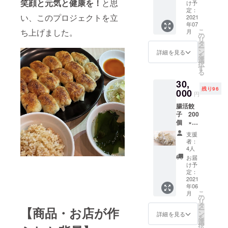
くり体
笑顔と元気と健康を！
と思
送、宅
け予
験（大
急便
定：
い、このプロジェクトを立
人2名子
2021
2021年
年07
供2名ま
6月より
ち上げました。
こ
月
での最
順次発
の
リ
大4名）
送いた
タ
ー
で夏の
しま
ン
詳細を見る
を
思い出
す。 発
選
択
づく
送時期
す
る
り。 餃
のご希
30,
子の花
望ござ
残り96
は咲く
000
いまし
円
のヒデ
たらお
腸活餃
さんと
問い合
子 200
一緒に
わせく
個 ×
作る餃
ださ
3セッ
子体
い。
支援
ト
験。 ご
者：
ファミ
自身で
4人
リー
食べる
お届
セット
分の花
け予
クール
は咲く
定：
宅急便
2021
の腸活
年06
冷凍送
ぎょう
こ
月
料込
ざをお
の
リ
み。 一
こさま
タ
【商品・お店が作
ー
辺に届
と一緒
ン
詳細を見る
を
くと冷
に包ん
選
択