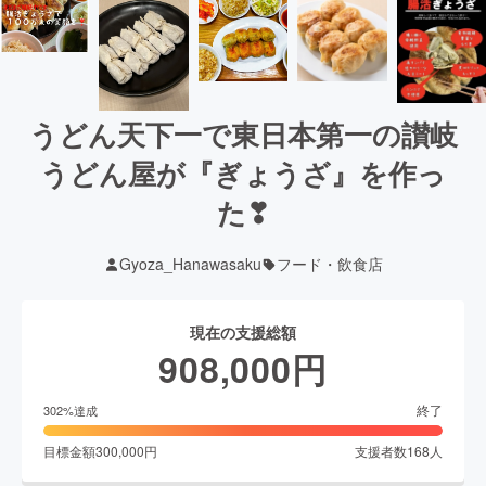
うどん天下一で東日本第一の讃岐
うどん屋が『ぎょうざ』を作っ
た❣
Gyoza_Hanawasaku
フード・飲食店
現在の支援総額
908,000
円
終了
302
%達成
目標金額
300,000
円
支援者数
168
人