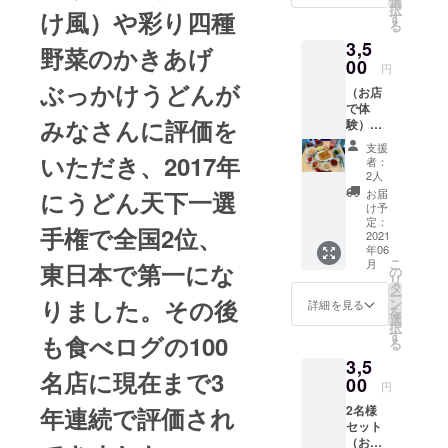
酢ドリ
選
択
け風）や彩り四種
さい。
ンクの
す
る
美味し
セット
3,5
いぎょ
キムチ2
野菜のかきあげ
うざの
00
種を
円
焼き方
（はく
ぶっかけうどんが
（お店
レシピ
さい、
で体
とその
ごぼ
みなさんに評価を
験）通
動画リ
う、ア
常価格
ンク付
ボカ
支援
4400円
いただき、2017年
き。 冷
ド、山
者：
（1回分
凍発送
芋）か
2人
お得）
いたし
ら選べ
にうどん天下一選
お届
腸活
ます。
ます。
け予
ぎょう
発送は
定：
トッピ
手権で全国2位、
ざ体験
2021
2021年
ング2種
年06
セッ
6月頃よ
は
こ
月
東日本で第一にな
ト 腸
り順次
の
（マー
リ
活焼き
発送さ
タ
ラー
ー
餃子
りました。その後
せてい
ン
ソー
詳細を見る
を
一皿8個
ただき
選
ス、に
択
と玄米
ます。
す
んに
も食べログの100
る
ご飯、
発送時
く、大
3,5
スープ
期の希
根おろ
名店に現在まで3
のセッ
00
望がご
し）か
円
ト 回
ざいま
ら選べ
年連続で評価され
2名様
数券（5
した
ます。
セット
回分）
ら、お
美酢は
（お店
（東
問い合