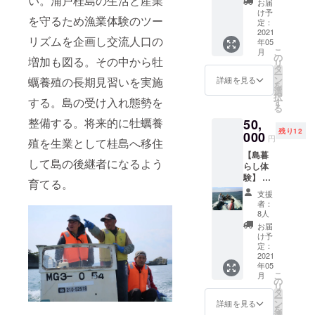
い。浦戸桂島の生活と産業
お届
遊覧ク
イセンサ
け予
を守るため漁業体験のツー
ルー
定：
ミットin桂
ズ。交
2021
リズムを企画し交流人口の
島 (150人
年05
流ハウ
こ
月
スで昼
参加、塩竈
の
増加も図る。その中から牡
リ
食付、
タ
市長、柳生
ー
生剝き
ン
詳細を見る
蠣養殖の長期見習いを実施
を
真吾)
牡蠣
選
択
(500ℊ)
する。島の受け入れ態勢を
す
平成２４年
る
のお土
８月２日～3
整備する。将来的に牡蠣養
50,
産付き
残り12
(10月～
日 男木島
000
円
殖を生業として桂島へ移住
3月はお
スイセンの
【島暮
持ち帰
して島の後継者になるよう
掘り起し
らし体
り、4月
験】 ①
～9月は
平成24年 ８
育てる。
刺し網
10月以
支援
月19日
or篭漁
降送
者：
をして
ドリプラ富
付)。 ①
8人
頂きま
塩竃市
お届
山で2回目ゲ
す。夕
マリー
け予
ストプレゼ
方を網
ンゲー
定：
or篭を
2021
ト塩釜
ン
年05
投入、
集合9時
平成24年10
こ
月
翌朝(5
15分(船
の
リ
月25日
～7時)
賃付き)
タ
ー
網or篭
②午前
ン
詳細を見る
ミヤギテレ
を
を上げ
10時～
選