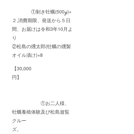
①剝き牡蠣(500ℊ)×
２,消費期限、発送から５日
間、お届けは令和3年10月よ
り
②松島の燻太郎(牡蠣の燻製
オイル漬け)×8
【30,000
円】
①お二人様、
牡蠣養殖体験及び松島遊覧
クルー
ズ。