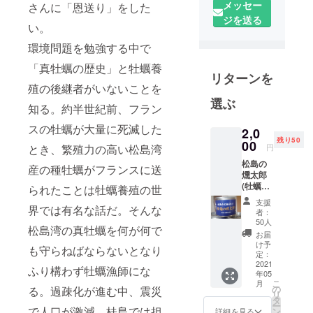
メッセー
さんに「恩送り」をした
月 岩手県
ジを送る
職員に採用
い。
される。岩
環境問題を勉強する中で
手県教育委
「真牡蠣の歴史」と牡蠣養
員会
リターンを
昭和51年 3
殖の後継者がいないことを
月 自己都
選ぶ
知る。約半世紀前、フラン
合による退
スの牡蠣が大量に死滅した
職
2,0
残り50
00
昭和51年 4
円
とき、繁殖力の高い松島湾
月 (株)ファ
松島の
産の種牡蠣がフランスに送
燻太郎
ミリー学習
(牡蠣の
られたことは牡蠣養殖の世
社を創業。
燻製の
支援
代表取締役
オイル
界では有名な話だ。そんな
者：
漬け)×
50人
書籍と教材
松島湾の真牡蠣を何が何で
２
お届
の訪問販売
け予
も守らねばならないとなり
会社、全国
定：
2021
販売コン
ふり構わず牡蠣漁師にな
年05
こ
月
クールに
の
る。過疎化が進む中、震災
リ
度々入賞。
タ
ー
で人口が激減。桂島では担
ン
詳細を見る