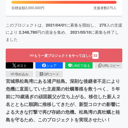
目標金額
2,000,000
円
支援者数
275
人
このプロジェクトは、
2021/04/01
に募集を開始し、
275
人の支援
により
2,348,780
円の資金を集め、
2021/05/10
に募集を終了し
ました
もう一度プロジェクトをやってほしい
33
ポスト
シェア
LINEで送る
URLコピー
埋め込み
QRコード
宮城県松島湾にある浦戸桂島。深刻な後継者不足により
危機に直面していた主産業の牡蠣養殖を救うべく、５年
前に70歳過ぎの頑固親父が立ち上がる。移住した新人２
名とともに順調に推移してきたが、新型コロナの影響に
よる大きな打撃で再び存続の危機。松島湾の真牡蠣と桂
島を守るため、このプロジェクトを実現させたい！