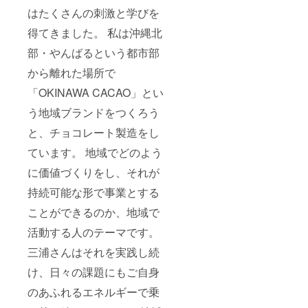
ンゲート塩
はたくさんの刺激と学びを
釜
得てきました。 私は沖縄北
令和2年12月
15日 二人
部・やんばるという都市部
目の牡蠣養
から離れた場所で
殖の後継者
「OKINAWA CACAO」とい
(佐藤正勝君)
令和2年12月
う地域ブランドをつくろう
27日「浦戸
と、チョコレート製造をし
桂島 牡蠣ま
ています。 地域でどのよう
つり」於：
仙台市泉中
に価値づくりをし、それが
央駅広場
持続可能な形で事業とする
令和3年2月5
ことができるのか、地域で
日～7日「み
やぎのワイ
活動する人のテーマです。
ンと6次化商
三浦さんはそれを実践し続
品の展示販
け、日々の課題にもご自身
売会」仙台
駅
のあふれるエネルギーで乗