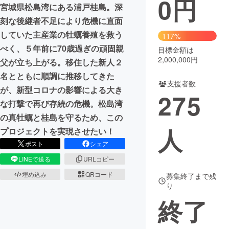
0
円
宮城県松島湾にある浦戸桂島。深
まちづくり・地域活性化
刻な後継者不足により危機に直面
していた主産業の牡蠣養殖を救う
117%
べく、５年前に70歳過ぎの頑固親
目標金額は
CAMPFIRE for Social Good
CAMPFIRE Creation
2,000,000円
父が立ち上がる。移住した新人２
CAMPFIREふるさと納税
machi-ya
コミュニティ
名とともに順調に推移してきた
支援者数
が、新型コロナの影響による大き
275
な打撃で再び存続の危機。松島湾
の真牡蠣と桂島を守るため、この
人
プロジェクトを実現させたい！
ポスト
シェア
LINEで送る
URLコピー
埋め込み
QRコード
募集終了まで残
り
終了