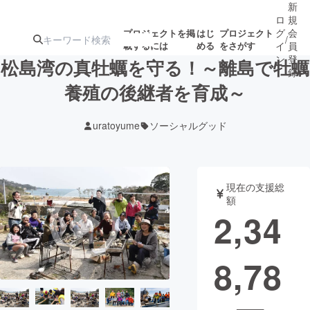
新
ロ
規
グ
会
プロジェクトを掲
はじ
プロジェクト
/
載するには
める
をさがす
イ
員
ン
登
松島湾の真牡蠣を守る！～離島で牡蠣
録
養殖の後継者を育成～
人気のプロ
注目のリ
注目の新着プロ
募集終了が近いプ
もうすぐ公開
uratoyume
ソーシャルグッド
ジェクト
ターン
ジェクト
ロジェクト
されます
アート・写真
音楽
現在の支援総
額
2,34
テクノロジー・ガジェット
ゲーム・サ
8,78
映像・映画
書籍・雑誌
ビジネス・起業
チャレンジ