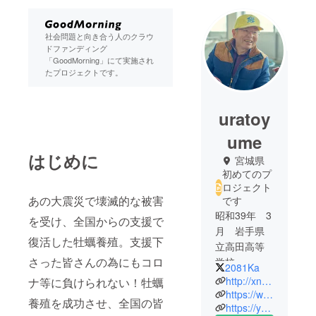
社会問題と向き合う人のクラウ
ドファンディング
「GoodMorning」にて実施され
たプロジェクトです。
uratoy
ume
はじめに
宮城県
初めてのプ
ロジェクト
あの大震災で壊滅的な被害
です
昭和39年 3
を受け、全国からの支援で
月 岩手県
復活した牡蠣養殖。支援下
立高田高等
さった皆さんの為にもコロ
学校 普
2081Ka
通科 卒
http://xn--u9j3jldsby687a68j60bf43b.com
ナ等に負けられない！牡蠣
業
https://www.facebook.com/uratoyume/?pnref=lhc#
養殖を成功させ、全国の皆
https://youtu.be/Js8mGIVogPA
昭和39年 4