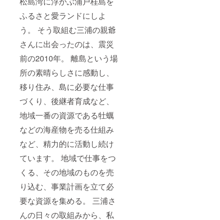
松島湾に浮かぶ浦戸桂島を
「桂島牡蠣
ふるさと愛ランドにしよ
まつり」in
鬼ヶ浜 300
う。 そう取組む三浦の親爺
人以上にお
さんに出会ったのは、震災
出でいただ
前の2010年。 離島という場
く！
令和1年11月
所の素晴らしさに感動し、
17日「塩
移り住み、島に必要な仕事
竈・桂島 牡
づくり、後継者育成など、
蠣まつり」
於：マリー
地域一番の資源である牡蠣
ンゲート塩
などの海産物を売る仕組み
釜 500人以
など、精力的に活動し続け
上の人出に
ビックリ！
ています。 地域で仕事をつ
令和2年11月
くる、その地域のものを売
15日 「塩
り込む、事業計画を立て必
竈・桂島 牡
要な資源を集める。 三浦さ
蠣まつり」
於：マリー
んの日々の取組みから、私