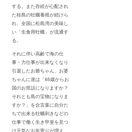
浜」つく
する。また存続が心配され
る。
た桂島の牡蠣養殖が続けら
平成25年11
月 都市と
れ、全国に松島湾の美味し
農山漁村の
い「生食用牡蠣」が流通す
共生対流推
る。
進協議
会
それに伴い高齢で海の仕
オー
事・力仕事が出来なくなり
ライニッポ
引退したお爺ちゃん、お婆
ン！ライフ
ちゃんに達は「65歳からお
スタイル賞
平成26年 2
国のお世話になりますか？
月16日 河
それとも島の宝物になりま
北新報、こ
すか？」を合言葉に自分た
ども新聞
「おいしい
ちで出来る牡蠣剥きなどの
カキが育つ
仕事で働く生き甲斐を見つ
海を守ろ
け元気なお年寄りが増え
う！」