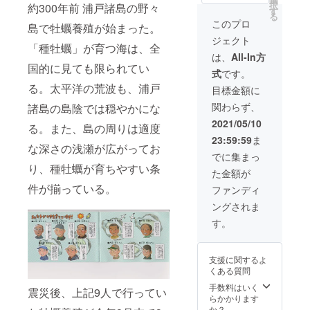
ビの「Oh!バ
択
約300年前 浦戸諸島の野々
て頂き
11時30
す
る
ま
ンデス」
分：牡
このプロ
島で牡蠣養殖が始まった。
す。漁
蠣養殖
平成25年 5
ジェクト
獲した
体験及
「種牡蠣」が育つ海は、全
月 1日
ものは
び松島
は、
All-In方
お持ち
遊覧ク
RSK山陽放
国的に見ても限られてい
式
です。
帰り頂
ルーズ
送「イブニ
きま
る。太平洋の荒波も、浦戸
③正午
目標金額に
ング５時」
す。(但
～午後2
関わらず、
諸島の島陰では穏やかにな
し天
時：昼
生電話
候、波
食(牡蠣
2021/05/10
平成25年 6
る。また、島の周りは適度
良好) ②
及び季
23:59:59
ま
1泊2
月27日
節折々
な深さの浅瀬が広がってお
日、2名
の食材
でに集まっ
ミヤギテレ
となり
でお任
り、種牡蠣が育ちやすい条
ビの「Oh!バ
た金額が
ます。
せ！) ④
(3名以
桂島発
件が揃っている。
ンデス」
ファンディ
上は1名
午後2時
平成25年 7
ングされま
に付き
31分～
月15日
20,000
マリー
す。
円で承
ンゲー
TBCテレビ
りま
ト塩釜
「ウォッチ
す。) ③
着 2時
支援に関するよ
桂島桟
みやぎ」＆
54分。
くある質問
橋でお
⑤有効
ミヤギテレ
迎えし
期限：
手数料はいく
震災後、上記9人で行ってい
ビ夕方県内
ます。
令和3年
らかかります
(何時の
5月～令
ニュース
か？