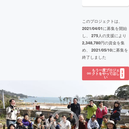
このプロジェクトは、
2021/04/01
に募集を開始
し、
275
人の支援により
2,348,780
円の資金を集
め、
2021/05/10
に募集を
終了しました
もう一度プロジェ
3
クトをやってほし
3
い