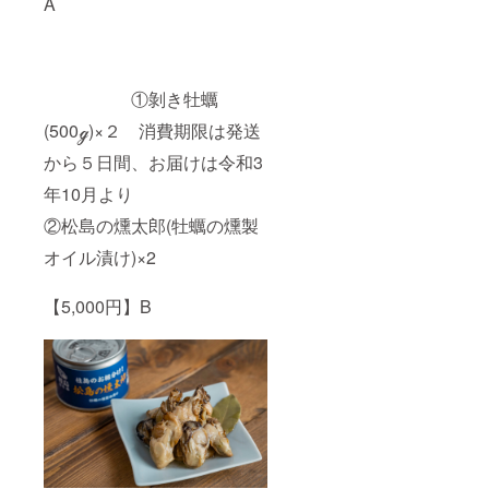
A
①剝き牡蠣
(500ℊ)×２ 消費期限は発送
から５日間、お届けは令和3
年10月より
②松島の燻太郎(牡蠣の燻製
オイル漬け)×2
【5,000円】B