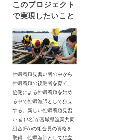
このプロジェクト
和4年3
NHK明日へ
月(要、
1min.「あな
で実現したいこと
予約
たも復興サ
☎090-
4880-
ポータ ー」
6896)
宮城・塩釜
平成25年 8
月17日
TBCテレビ
「ウォッチ
みやぎ～絆
～」生中継
牡蠣養殖見習い者の中から
平成25年 8
牡蠣養殖の後継者を育て、
月 全国か
協働による牡蠣養殖を始め
ら延1,000名
以上のボラ
る中で牡蠣漁師として独立
ンティア
する。新しい牡蠣養殖見習
で、民間に
い者 (2名)が宮城県漁業共同
よる海水浴
組合(FA)の組合員の資格を
場「マイ
ビーチ鬼ヶ
取得。牡蠣漁師として独立