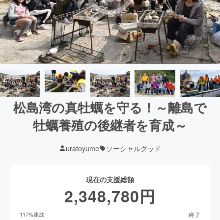
松島湾の真牡蠣を守る！～離島で
牡蠣養殖の後継者を育成～
uratoyume
ソーシャルグッド
現在の支援総額
2,348,780
円
終了
117
%達成