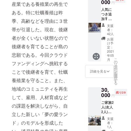
ランド 登
す。
000
円
産業である養殖業の再生で
記完了
人気に
ある。特に牡蠣養殖は昨
平成23年12
つき追
加❣ 松
月 ドリー
季、高齢などを理由に３世
島の
支援
ムプランプ
「燻太
帯が引退した。現在、後継
者：
レゼンテー
郎」(牡
42人
者が全くいない状態なので
蠣の燻
ション世界
お届
製オイ
け予
大会 感動大
後継者を育てることが島の
ル漬
定：
け)×⒖
2021
賞受賞
悲願である。今回クラウド
年05
個
全
こ
月
の
ファンディングへ挑戦する
リ
国各地(茨城
タ
ー
県2回、東京
ン
ことで後継者を育て、牡蠣
詳細を見る
を
選
3回、富山2
択
養殖業を守ること。また、
す
る
回、金沢、
地域のコミュニティを再生
30,
大阪、福
残り29
000
円
岡、仙台、
して、雇用、人材育成など
ご家族2
石巻)でプレ
の課題を解決しながら、自
人(友人
ゼンや講演
2人)
立した新しい「夢の愛ラン
会を行う。
で、牡
支援
蠣養殖
ド」のモデルを形成した
平成24年 ３
者：
体験及
1人
月10日 ス
び松島