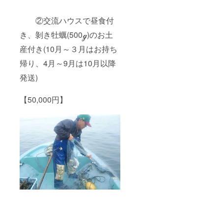
②交流ハウスで昼食付
き、剝き牡蠣(500ℊ)のお土
産付き(10月～３月はお持ち
帰り、4月～9月は10月以降
発送)
【50,000円】