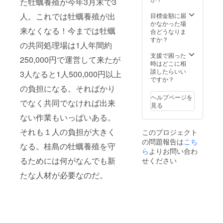
た牡蠣養殖が今年3月末で3
船に乗
和4年3
平成25年 ７
るかご
月(要、
人。これでは牡蠣養殖が出
目標金額に届
月27日 海
連絡く
予約
かなかった場
来なくなる！今までは牡蠣
ださ
☎090-
合どうなりま
水浴場「マ
い。) ④
4880-
すか？
イビーチ
の共同処理場は1人年間約
正午～
6896)
午後2
鬼ヶ浜」海
支援で困った
250,000円で運営して来たが
時：昼
時はどこに相
開き(河北新
食(牡蠣
談したらいい
3人なると1人500,000円以上
報掲載)
及び季
ですか？
節折々
平成25年 ７
の負担になる。そればかり
の食材
ヘルプページを
月31日 ラ
でお任
でなく共同でなければ出来
見る
ジオ関西
せ！) ⑤
ない作業もいっぱいある。
夕食は
「時間で
親爺の
それも１人の負担が大きく
す！林編集
このプロジェクト
漁師料
の問題報告は
こち
理で懇
長」生出演
なる。桂島の牡蠣養殖を守
親。 ⑥
ら
よりお問い合わ
平成25年 8
お帰り
るためには何がなんでも新
せください
月 2日
は翌日
お好き
たな人材が必要なのだ。
TBCテレビ
な時
「ウォッチ
間。 ⑦
みやぎ」
有効期
限：令
平成25年 8
和3年5
月 4日
月～令