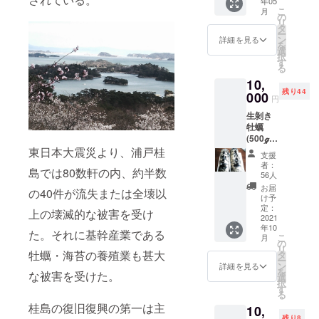
年05
紙「島の団
こ
月
の
結力が生命
リ
タ
ー
線」
ン
詳細を見る
を
選
平成23年 4
択
す
る
月 マグロ
10,
の解体
残り44
000
円
ショー(たい
生剝き
こ茶屋)
牡蠣
於：旧浦戸
(500ℊ)×
第二小学校
２。(10
東日本大震災より、浦戸桂
支援
月以降
平成23年 6
者：
島では80数軒の内、約半数
の発送)
56人
月 7日内閣府
松島の
お届
の40件が流失または全壊以
ソーシャル
燻太郎
け予
(牡蠣の
定：
ビジネス六
上の壊滅的な被害を受け
燻製オ
2021
本木ヒルズ
年10
イル漬
た。それに基幹産業である
こ
月
け)×8。
でプレゼン
の
リ
(5月以
牡蠣・海苔の養殖業も甚大
タ
平成23年 6
ー
降の発
ン
詳細を見る
を
月23日 一
な被害を受けた。
送) ※2回
選
択
に分け
般社団法人
す
る
て発送
浦戸夢の愛
桂島の復旧復興の第一は主
10,
しま
残り8