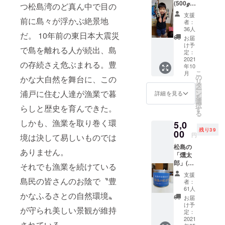
(500ℊ)×
つ松島湾のど真ん中で目の
月 内閣府
２。 ＜
支援
（4/21
「地域社会
前に島々が浮かぶ絶景地
者：
）本文
36人
雇用創造事
だ。 10年前の東日本大震災
との差
お届
業」ソー
異・誤
け予
で島を離れる人が続出、島
りがあ
定：
シャルビジ
り追記
2021
の存続さえ危ぶまれる。豊
ネス・イン
年10
＞ ②松
こ
月
キュベー
島の燻
の
かな大自然を舞台に、この
リ
太郎×2
タ
ション、社
ー
浦戸に住む人達が漁業で暮
ン
詳細を見る
会的起業家
を
選
択
らしと歴史を育んできた。
に選ばれ
す
る
る。
しかも、漁業を取り巻く環
5,0
平成23年3月
残り39
00
円
境は決して易しいものでは
30日 読売
松島の
ありません。
新聞全国紙
「燻太
郎」(牡
「離島を後
それでも漁業を続けている
蠣の燻
回しにしな
支援
製オイ
島民の皆さんのお陰で〝豊
者：
いで」
ル漬
61人
かなふるさとの自然環境〟
け)×6
平成23年 4
お届
け予
月 6日 読
が守られ美しい景観が維持
定：
売新聞全国
2021
されている。