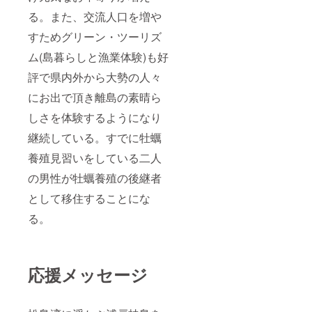
平成26年 3
る。また、交流人口を増や
月13日
すためグリーン・ツーリズ
KSB瀬戸内海
ム(島暮らしと漁業体験)も好
TV「男木島
と桂島の交
評で県内外から大勢の人々
流」
にお出で頂き離島の素晴ら
平成26年 7
しさを体験するようになり
月20日
海水浴場
継続している。すでに牡蠣
「マイビー
養殖見習いをしている二人
チ鬼ヶ浜」
の男性が牡蠣養殖の後継者
海開き
として移住することにな
平成28年７
月17日(日)
る。
海水浴場
「マイビー
チ鬼が浜」
応援メッセージ
海開き
平成28年11
月20日(日)