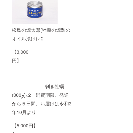
松島の燻太郎(牡蠣の燻製の
オイル漬け)×２
【3,000
円】
剝き牡蠣
(300ℊ)×2 消費期限、発送
から５日間、お届けは令和3
年10月より
【5,000円】