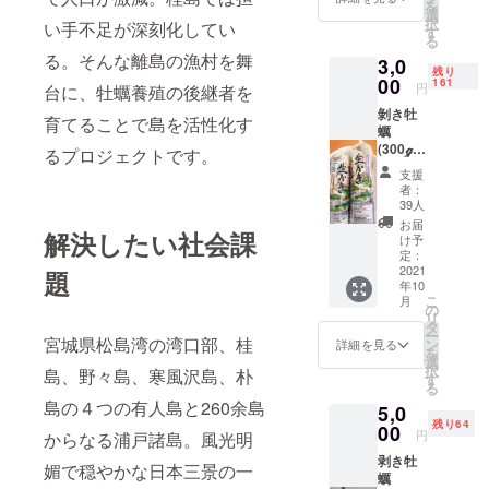
平成17年 3
を
選
択
い手不足が深刻化してい
月平成17全
す
る
国的に訪問
る。そんな離島の漁村を舞
3,0
残り
販売が冬の
00
161
円
台に、牡蠣養殖の後継者を
時代を迎
剝き牡
育てることで島を活性化す
え、学研自
蠣
体が各県の
(300ℊ)×
るプロジェクトです。
２
支社を閉
支援
者：
鎖、事業縮
39人
小。そのあ
お届
解決したい社会課
け予
おりで廃業
定：
する。
2021
題
年10
平成19年 4
こ
月
の
月 (株) さ
リ
タ
ー
んぽう 専任
宮城県松島湾の湾口部、桂
ン
詳細を見る
を
選
講師 厚生労
択
島、野々島、寒風沢島、朴
す
働省委託、
る
島の４つの有人島と260余島
5,0
高校生に就
残り64
00
職ガイダン
円
からなる浦戸諸島。風光明
ス講師。
剥き牡
媚で穏やかな日本三景の一
蠣
平成22年12