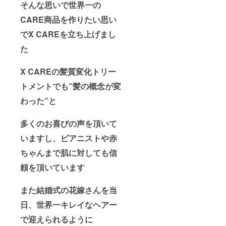
に違う
そんな思いで世界一の
のだと
実感頂
CARE商品を作りたい思い
けると
でX CAREを立ち上げまし
思いま
す ※発
た
送は
2021年
5月より
X CAREの髪質変化トリー
順次発
送とな
トメントでも”髪の概念が変
ります
わった”と
多くのお喜びの声を頂いて
いますし、ピアニストや赤
ちゃんまで肌に対しても信
頼を頂いています
また結婚式の花嫁さんを当
日、世界一キレイなヘアー
で迎えられるように