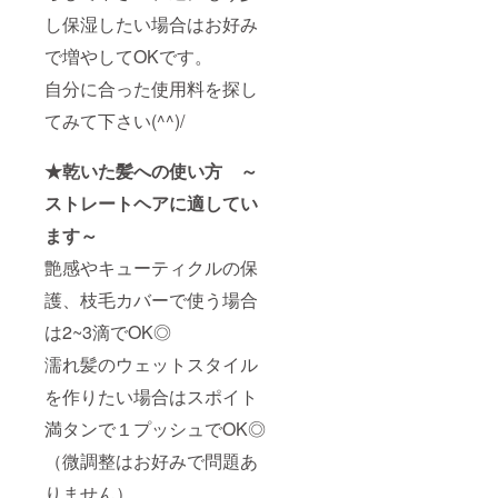
し保湿したい場合はお好み
で増やしてOKです。
自分に合った使用料を探し
てみて下さい(^^)/
★乾いた髪への使い方 ～
ストレートヘアに適してい
ます～
艶感やキューティクルの保
護、枝毛カバーで使う場合
は2~3滴でOK◎
濡れ髪のウェットスタイル
を作りたい場合はスポイト
満タンで１プッシュでOK◎
（微調整はお好みで問題あ
りません）