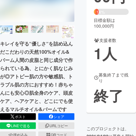
まちづくり・地域活性化
14%
目標金額は
100,000円
CAMPFIRE for Social Good
CAMPFIRE Creation
CAMPFIREふるさと納税
machi-ya
コミュニティ
支援者数
キレイを守る“優しさ“を詰め込ん
1
人
だこだわりの天然100%オイル&
バーム人間の皮脂と同じ成分で作
られている為、とにかく肌なじみ
募集終了まで残
が◎アトピー肌の方や敏感肌、ト
り
ラブル肌の方におすすめ！赤ちゃ
終了
んにも安心◎肌全身のケア、頭皮
ケア、ヘアケアと、どこにでも使
えるマルチオイル&バームです
ポスト
シェア
LINEで送る
URLコピー
このプロジェクトは、
埋め込み
QRコード