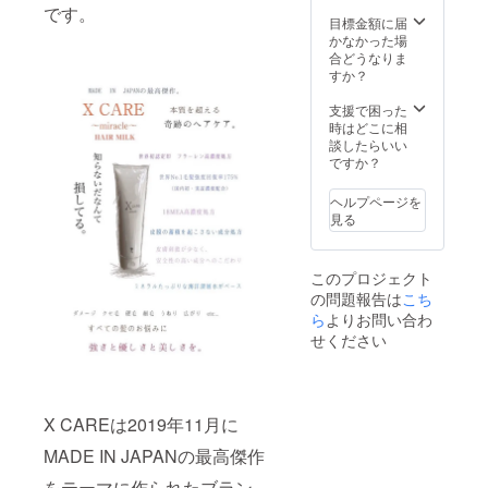
レン配
ますが
です。
合（世
成分を
目標金額に届
界初認
何を
かなかった場
証商
使って
合どうなりま
品） 毛
いるか
すか？
髪強度
で効果
175%
は全く
支援で困った
(国内
変わり
時はどこに相
初・実
ます！
談したらいい
証濃度
今まで
ですか？
配合）
天然
皮膜の
100%を
ヘルプページを
蓄積も
好きで
見る
起こさ
使われ
ない、
ていた
成分配
方も
このプロジェクト
合 皮膚
XCARE
の問題報告は
こち
刺激も
を使え
少な
ら
よりお問い合わ
ば 同じ
く、安
天然
せください
全性の
100%で
高い成
も使う
分配合&
成分で
水は全
こんな
てミネ
X CAREは2019年11月に
に違う
ラル
のだと
MADE IN JAPANの最高傑作
たっぷ
実感頂
りな 海
けると
をテーマに作られたブラン