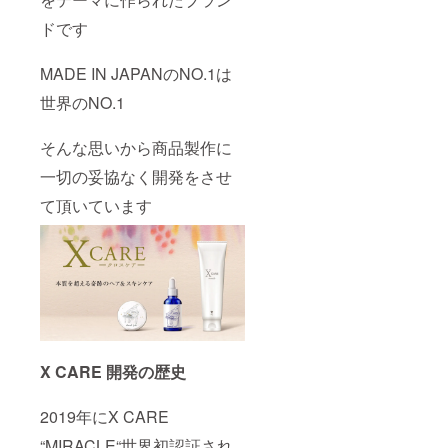
洋深層
思いま
水のみ
す
ドです
を使用
してい
ます キ
MADE IN JAPANのNO.1は
レイを
守る“優
世界のNO.1
しさ“を
詰め込
そんな思いから商品製作に
んだこ
だわり
一切の妥協なく開発をさせ
の天然
100%オ
て頂いています
イル 人
間の皮
脂に近
い作り
をして
いるた
め、と
にかく
肌なじ
みが◎
X CARE 開発の歴史
アミノ
酸・ミ
ネラ
2019年にX CARE
ル・お
肌の代
“MIRACLE“世界初認証され