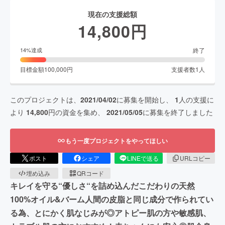
現在の支援総額
14,800
円
終了
14
%達成
目標金額
100,000
円
支援者数
1
人
このプロジェクトは、
2021/04/02
に募集を開始し、
1
人の支援に
より
14,800
円の資金を集め、
2021/05/05
に募集を終了しました
もう一度プロジェクトをやってほしい
ポスト
シェア
LINEで送る
URLコピー
埋め込み
QRコード
キレイを守る“優しさ“を詰め込んだこだわりの天然
100%オイル&バーム人間の皮脂と同じ成分で作られてい
る為、とにかく肌なじみが◎アトピー肌の方や敏感肌、