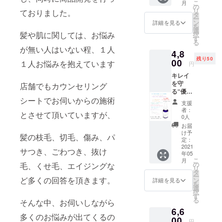
こ
月
皮脂に
の
xyy_japan@
リ
ておりました。
近い作
タ
ー
りをし
ン
詳細を見る
を
ている
選
髪や肌に関しては、お悩み
択
ため、
す
る
とにか
が無い人はいない程、１人
4,8
く肌な
残り50
じみが
00
１人お悩みを抱えています
円
◎ アミ
キレイ
ノ酸・
を守
ミネラ
店舗でもカウンセリング
る“優し
ル・お
さ“を詰
シートでお伺いからの施術
肌の代
支援
め込ん
謝を高
者：
とさせて頂いていますが、
だこだ
めるビ
0人
わりの
タミン
お届
天然
類が豊
け予
髪の枝毛、切毛、傷み、パ
100%オ
富◎ ア
定：
イル 人
2021
トピー
サつき、ごわつき、抜け
年05
間の皮
肌の方
こ
月
脂に近
や敏感
の
毛、くせ毛、エイジングな
リ
い作り
肌、ト
タ
ー
をして
ど多くの回答を頂きます。
ラブル
ン
詳細を見る
を
いるた
肌の方
選
択
め、と
におす
す
る
そんな中、お伺いしながら
にかく
すめ！
6,6
肌なじ
赤ちゃ
多くのお悩みが出てくるの
みが◎
00
んにも
円