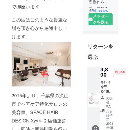
高傑作を
で御座います。
テーマに3年
https://www.instagram.com/x_care_japan/
半の商品試
メッセー
この度はこのような貴重な
作、成分実
ジを送る
験を経て
場を頂き心から感謝申し上
2019年11月
げます。
にX CAREが
リターンを
誕生しまし
た。
選ぶ
現在、多く
のテレビ、
3,8
雑誌からお
残り50
00
円
問い合わせ
キレイ
を頂いてい
を守
ます。お問
る“優し
2015年より、千葉県の流山
さ“を詰
い合わせ先
支援
め込ん
者：
市でヘアケア特化サロンの
は以下の
だこだ
0人
わりの
メールアド
お届
美容室、SPACE HAIR
天然
け予
レスまでお
100%
定：
DESIGN Xyyを２店舗運営
願い致しま
バーム
2021
年05
人間の
し、同時に商品開発を行っ
す。