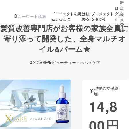
新
ロ
規
グ
会
プロジェクトを掲
はじ
プロジェクト
/
載するには
める
をさがす
イ
員
ン
登
髪質改善専門店がお客様の家族全員に
録
寄り添って開発した、全身マルチオ
イル&バーム★
人気のプロ
注目のリ
注目の新着プロ
募集終了が近いプ
もうすぐ公開
ジェクト
ターン
ジェクト
ロジェクト
されます
X CARE
ビューティー・ヘルスケア
アート・写真
音楽
現在の支援総
テクノロジー・ガジェット
ゲーム・サ
額
14,8
映像・映画
書籍・雑誌
00
円
ビジネス・起業
チャレンジ