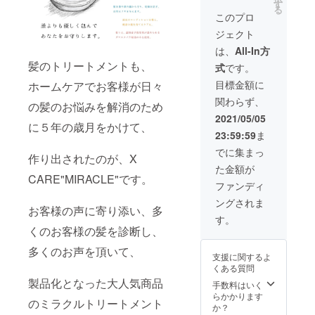
１本と
富◎ ア
す
分配合&
天然
る
オイ
トピー
水は全
このプロ
100%で
ル、
肌の方
てミネ
も使う
ジェクト
バーム
や敏感
ラル
成分で
をお届
肌、ト
たっぷ
は、
All-In方
こんな
けさせ
ラブル
りな 海
に違う
髪のトリートメントも、
式
です。
て頂き
肌の方
洋深層
のだと
ます 対
におす
水のみ
目標金額に
実感頂
ホームケアでお客様が日々
象商
すめ！
を使用
けると
関わらず、
品：ヘ
赤ちゃ
の髪のお悩みを解消のため
してい
思いま
アミル
んにも
ます ※
2021/05/05
す
ク ダ
に５年の歳月をかけて、
安心◎
発送は
23:59:59
ま
メー
肌全身
2021年
ジ、く
のケ
5月より
でに集まっ
作り出されたのが、X
せ毛、
ア、頭
順次発
た金額が
硬毛、
皮ケ
送とな
CARE"MIRACLE"です。
細毛、
ア、ヘ
ります
ファンディ
うね
アケア
ングされま
り、広
とどこ
お客様の声に寄り添い、多
がり
にでも
す。
etc...全
使える
くのお客様の髪を診断し、
ての髪
こだわ
のお悩
多くのお声を頂いて、
りのオ
支援に関するよ
みの方
イル︎ 天
くある質問
へ... 世
然100%
製品化となった大人気商品
界初の
の商品
手数料はいく
高濃度
は山ほ
らかかります
のミラクルトリートメント
フラー
どあり
か？