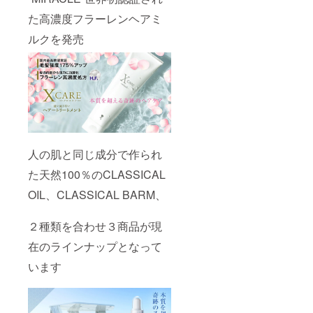
謝を高
めるビ
た高濃度フラーレンヘアミ
タミン
類が豊
ルクを発売
富◎ ア
トピー
肌の方
や敏感
肌、ト
ラブル
肌の方
におす
すめ！
赤ちゃ
人の肌と同じ成分で作られ
んにも
安心◎
た天然100％のCLASSICAL
肌全身
のケ
OIL、CLASSICAL BARM、
ア、頭
皮ケ
２種類を合わせ３商品が現
ア、ヘ
アケア
在のラインナップとなって
とどこ
にでも
います
使える
こだわ
りのオ
イル︎ 天