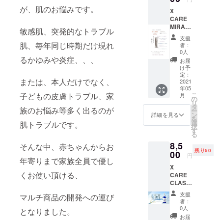
アミノ
安心◎
が、肌のお悩みです。
X
酸・ミ
肌全身
CARE
ネラ
のケ
MIRAC
ル・お
ア、頭
敏感肌、突発的なトラブル
LE １
肌の代
皮ケ
支援
本 X
謝を高
ア、ヘ
肌、毎年同じ時期だけ現れ
者：
CARE
めるビ
アケア
0人
"MIRA
るかゆみや炎症、、、
タミン
とどこ
お届
CLE"
類が豊
にでも
け予
200g×
富◎ ア
定：
使える
または、本人だけでなく、
１本を
2021
トピー
こだわ
年05
お届け
肌の方
りのオ
こ
子どもの皮膚トラブル、家
月
させて
や敏感
の
イル︎ 天
リ
頂きま
肌、ト
タ
然100%
族のお悩み等多く出るのが
ー
す 対象
ラブル
ン
の商品
詳細を見る
を
商品：
肌の方
選
は山ほ
肌トラブルです。
択
ヘアミ
におす
す
どあり
る
ルク ダ
すめ！
ますが
8,5
メー
赤ちゃ
そんな中、赤ちゃんからお
成分を
残り50
ジ、く
00
んにも
何を
円
年寄りまで家族全員で優し
せ毛、
安心◎
使って
X
硬毛、
肌全身
いるか
くお使い頂ける、
CARE
細毛、
のケ
で効果
CLASSI
うね
ア、頭
は全く
CAL
り、広
皮ケ
変わり
支援
マルチ商品の開発への運び
OIL＆
がり
ア、ヘ
ます！
者：
BARM
etc...全
アケア
0人
今まで
となりました。
セット
ての髪
とどこ
天然
お届