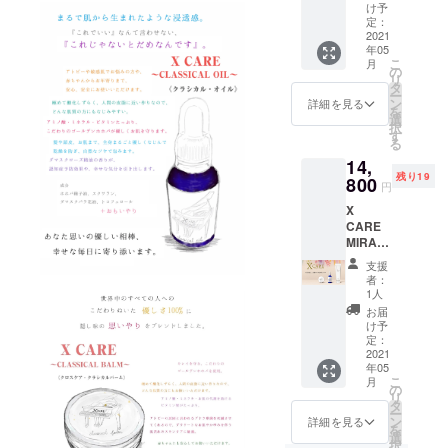
キレイ
のお悩
にでも
け予
100%を
を守
みの方
定：
使える
好きで
る“優し
2021
へ... 世
こだわ
使われ
年05
さ“を詰
界初の
りのオ
ていた
こ
月
め込ん
高濃度
の
イル︎ 天
方も
リ
だこだ
フラー
タ
然100%
XCARE
ー
わりの
レン配
ン
の商品
詳細を見る
を使え
を
天然
合（世
選
は山ほ
ば 同じ
択
100%オ
界初認
す
どあり
天然
る
イル 人
証商
ますが
100%で
14,
間の皮
品） 毛
成分を
も使う
残り19
脂に近
800
髪強度
何を
成分で
円
い作り
175%
使って
こんな
X
をして
(国内
いるか
に違う
CARE
いるた
初・実
で効果
のだと
MIRAC
め、と
証濃度
は全く
実感頂
LE、 X
にかく
配合）
変わり
けると
支援
CARE
肌なじ
皮膜の
ます！
者：
思いま
CLASSI
みが◎
蓄積も
1人
今まで
す
CAL
アミノ
起こさ
天然
お届
OIL＆
酸・ミ
ない、
け予
100%を
BARM
ネラ
定：
成分配
好きで
セット
2021
ル・お
合 皮膚
使われ
年05
X
肌の代
刺激も
ていた
こ
月
CARE
謝を高
の
少な
方も
リ
"MIRA
めるビ
タ
く、安
XCARE
ー
CLE"
タミン
ン
全性の
詳細を見る
を使え
を
200g×
類が豊
選
高い成
ば 同じ
択