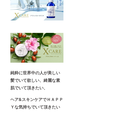
然100%
の商品
は山ほ
どあり
ますが
成分を
何を
使って
いるか
で効果
は全く
変わり
ます！
今まで
天然
100%を
好きで
使われ
純粋に世界中の人が美しい
ていた
方も
髪でいて欲しい、綺麗な素
XCARE
肌でいて頂きたい、
を使え
ば 同じ
天然
ヘア&スキンケアでＨＡＰＰ
100%で
も使う
Ｙな気持ちでいて頂きたい
成分で
こんな