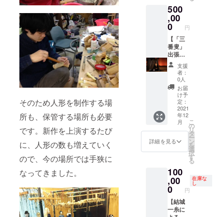
※「お食
ちらの
鑑賞、
500
にご希
事券無
コース
人形の
望のお
,00
し」を
は8月16
解説と
名前を
お選び
0
日(月)の
操作体
円
ご記入
頂いた
14時開
験で、
くださ
【「三
場合、
催の回
約1時間
い ・カ
番叟」
ご支援
です。
を予定
フェ
出張上
の多く
手板
してい
オオワ
演いた
をプロ
（操作
ます。
支援
ニ通リ
します
ジェク
板）の
換気や
者：
でのお
コー
ト費用
持ち方
0人
消毒な
食事
ス】 ・
に充て
や歩き
ど感染
お届
（２名
お礼
させて
方を劇
け予
対策を
様ま
メール
そのため人形を制作する場
頂きま
定：
団員が
徹底
で）
・ホー
2021
す。た
丁寧に
し、開
所も、保管する場所も必要
年12
※小作品
ムペー
くさん
ご指導
催致し
こ
月
鑑賞前
ジにお
のご支
の
いたし
ます。
です。新作を上演するたび
リ
か後に
名前掲
援あり
タ
ます。
後日お
ー
カフェ
載 ※
がとう
ン
古典小
詳細を見る
送りす
に、人形の数も増えていく
を
にてお
備考欄
ござい
選
作品の
るご案
択
食事を
に、
ます！
す
鑑賞、
ので、今の場所では手狭に
内メー
る
楽しん
ホーム
※備考欄
人形の
ルに記
100
で頂け
ページ
なってきました。
に、
解説と
載する
ます ・
掲載用
,00
ホーム
在庫な
操作体
感染防
し
一糸座
にご希
ページ
0
験で、
止策を
円
地下ア
望のお
掲載用
約1時間
必ずお
トリエ
名前を
【結城
にご希
を予定
読み頂
にて小
ご記入
一糸に
望のお
してい
きご参
作品鑑
くださ
よるマ