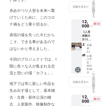
リ
備考欄
付き又
タ
※お食事
分前）
感染対
ー
に、
はお食
ン
券はお
詳細を見る
にお入
策を徹
を
ホーム
糸あやつり人形を未来へ繋
事券無
選
釣りは
りいた
底し、
択
ページ
し
す
出ませ
だき、
上演致
る
げていくために、このコロ
掲載用
※「お食
ん ※有
人形の
しま
12,
にご希
事券無
効期
解説を
す。 後
ナ禍をどう乗り切るか。
残り8
望のお
000
し」を
限：令
行いま
円
日お送
名前を
お選び
和3年9
す。 上
りする
【人形
ご記入
頂いた
月～令
演後、
ご案内
表現の場を失った今だから
体験(8
くださ
場合、
和4年9
支援者
メール
月15日)
い ・オ
ご支援
月
こそ、できる事があるので
の方の
に記載
コー
ンライ
の多く
み、人
支援
する感
ス】 ・
ンでの
をプロ
はないかと考えました。
者：
形・人
染防止
お礼
人形講
ジェク
2人
形遣い
策を必
メール
座 ※
ト費用
お届
と撮影
ずお読
・ホー
今回のプロジェクトでは、1
開催日
に充て
け予
会を行
み頂き
ムペー
時は8月
定：
させて
いま
ご参加
階に色々な人が集まれる交
ジにお
2021
22日
頂きま
す。 換
下さ
年08
名前掲
(日)と
す。皆
気や消
い。
こ
流と憩いの場「カフェ」。
月
載 ※
23日
の
さまの
毒など
リ
備考欄
(月)の
タ
お気持
感染対
ー
に、
14時を
ン
ちを頂
詳細を見る
策を徹
地下では常に新しい作品を
を
ホーム
予定し
選
き頑張
底し、
択
ページ
ていま
す
りま
生み出す場として、基本稽
上演致
る
掲載用
す。オ
す！ ※
しま
12,
にご希
プショ
古・古典・新作公演の稽
備考欄
す。 後
残り7
望のお
000
ンにて
に、
円
日お送
古、人形製作、映像制作な
名前を
ご希望
ホーム
りする