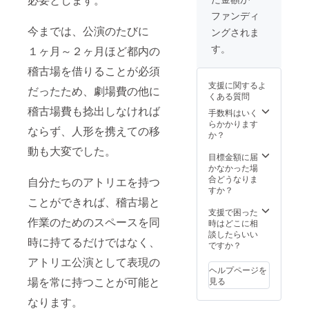
欄に複
には、
一糸座
ファンディ
数日ご
最低で
アトリ
今までは、公演のたびに
ングされま
記載く
も横幅5
エに
ださい
メート
て、結
す。
１ヶ月～２ヶ月ほど都内の
劇場公
ル・奥
城一糸
演とは
行3メー
が人形
稽古場を借りることが必須
異な
トルの
の遣い
支援に関するよ
り、人
広さが
方をマ
だったため、劇場費の他に
くある質問
形の息
必要で
ンツー
稽古場費も捻出しなければ
遣いを
す ※
マンで
手数料はいく
感じら
ご質問
お教え
らかかります
ならず、人形を携えての移
れる距
等ござ
します
か？
離でご
いまし
（約１
動も大変でした。
覧頂け
たら、
時間１
目標金額に届
ます。
お申込
名様）
かなかった場
換気や
みの前
・地下
合どうなりま
自分たちのアトリエを持つ
消毒な
にお問
の一糸
すか？
ど感染
い合わ
座アト
ことができれば、稽古場と
対策を
せくだ
リエで
支援で困った
作業のためのスペースを同
徹底
さい
小作品
時はどこに相
し、上
※8月～
鑑賞
談したらいい
時に持てるだけではなく、
演致し
12月の
（人形
ですか？
ます。
間で日
講座と
アトリエ公演として表現の
後日お
程を調
同日）
ヘルプページを
送りす
整いた
※10分
場を常に持つことが可能と
見る
るご案
しま
程度の
内メー
す。予
作品を
なります。
ルに記
定が埋
予定