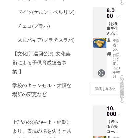
す
(金)14
だき、
る
トリエ
い ※写
時開演
人形の
8,0
完成
真はイ
の回に
解説を
ドイツ(ケルン・ベルリン)
後、若
00
メージ
ご招待
行いま
円
手劇団
です。
いたし
す。 上
【お食
員によ
上演演
チェコ(プラハ)
ます。
演後、
事券付
る古典
目とは
古典小
支援者
き応援
小作品
異なり
作品を3
の方の
コー
の上演
スロバキア(ブラチスラバ)
ます 8
演目で
み、人
支援
ス】 ・
会にご
月26日
約40ほ
者：
形・人
お礼
招待 ※
(木)～
5人
どの予
形遣い
【文化庁 巡回公演 (文化芸
メール
備考欄
29(日)
定で
お届
と撮影
・ホー
に、
に開催
け予
す。 一
会を行
術による子供育成総合事
ムペー
ホーム
定：
する
般の方
いま
ジにお
2021
ページ
「アト
の入場
す。 換
業)】
年08
名前掲
掲載用
リエお
前（開
気や消
こ
月
載 ・オ
にご希
の
披露目
演の30
毒など
リ
オワニ
望のお
タ
イベン
分前）
学校のキャンセル・大幅な
感染対
ー
通リ
名前を
ン
ト」の8
詳細を見る
にお入
策を徹
を
ステッ
ご記入
選
場所の変更など
月28日
りいた
底し、
択
カー ・
くださ
す
(土)14
だき、
上演致
る
オオワ
い ※写
時開演
人形の
しま
10,
ニ通
真はイ
の回に
解説を
す。 後
リ マ
000
メージ
ご招待
行いま
円
日お送
グカッ
です。
いたし
す。 上
りする
上記の公演の中止・延期に
【選べ
プ又は
上演演
ます。
演後、
ご案内
る応援
エコ
目とは
古典小
支援者
メール
より、表現の場を失うと共
コー
バック
異なり
作品を3
の方の
に記載
ス】 ・
・オオ
ます 8
演目で