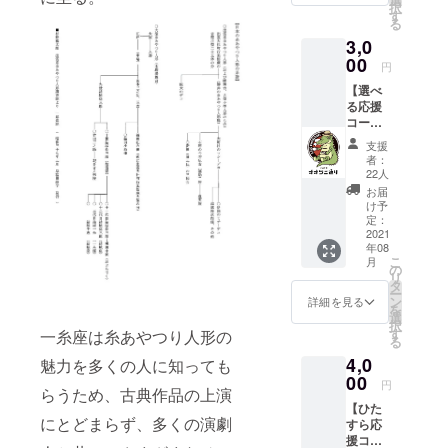
択
です。
す
る
お気持
3,0
ちあり
がとう
00
円
ござい
【選べ
ます！
る応援
※備考欄
コー
に、
ス】 ・
ホーム
支援
お礼
ページ
者：
メール
掲載用
22人
・ホー
にご希
お届
ムペー
望のお
け予
ジにお
名前を
定：
名前掲
2021
ご記入
年08
載 ・オ
くださ
こ
月
オワニ
い
の
リ
通リ
タ
ー
ステッ
ン
詳細を見る
を
カー ・
選
択
オオワ
す
一糸座は糸あやつり人形の
る
ニ通リ
4,0
でご使
魅力を多くの人に知っても
用頂け
00
円
らうため、古典作品の上演
る2,000
【ひた
円分の
にとどまらず、多くの演劇
すら応
お食事
援コー
券又は