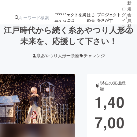
新
ロ
規
グ
会
プロジェクトを掲
はじ
プロジェクト
/
載するには
める
をさがす
イ
員
ン
登
江戸時代から続く糸あやつり人形の
録
未来を、応援して下さい！
人気のプロ
注目のリ
注目の新着プロ
募集終了が近いプ
もうすぐ公開
糸あやつり人形一糸座
チャレンジ
ジェクト
ターン
ジェクト
ロジェクト
されます
アート・写真
音楽
現在の支援総
額
1,40
テクノロジー・ガジェット
ゲーム・サ
7,00
映像・映画
書籍・雑誌
ビジネス・起業
チャレンジ