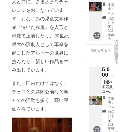
人と共に、さまざまなチャ
ス】 ・
オオワ
支援
お礼
ニ通リ
者：
レンジをおこなっていま
メール
マグ
29人
・ホー
カップ
す。おなじみの児童文学作
お届
ムペー
又はオ
け予
ジにお
品「泣いた赤鬼」を人形と
オワニ
定：
名前掲
2021
通リエ
俳優で上演したり、20世紀
年08
載 リ
コバッ
こ
月
ターン
グ ※備
の
最大の演劇人として革命を
リ
無しの
考欄
タ
ー
応援
に、
ン
詳細を見る
起こしたアルトーの世界に
を
コース
ホーム
選
択
です。
ページ
す
挑んだり、新しい作品を生
る
皆さま
掲載用
5,0
のお気
み出しています。
にご希
持ちに
00
望のお
円
応えら
名前を
【選べ
また、国内だけではなく、
れる素
ご記入
る応援
敵なお
くださ
チェコとの共同公演など海
コー
店を作
い ※お
ス】 ・
りたい
食事券
支援
外での活動も多く、高い評
お礼
と思い
／マグ
者：
メール
ます！
カップ
14人
価を得ています。
・ホー
※備考欄
／エコ
お届
ムペー
に、
バッグ
け予
ジにお
ホーム
定：
のご希
名前掲
2021
ページ
望はオ
年08
載 ・オ
掲載用
プショ