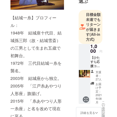
選ぶ
江戸時代か
ら続く、日
目標金額
本の伝統芸
【結城一糸】プロフィー
未達でも
能である
リターン
ル：
「糸あやつ
が届きま
1948年 結城座十代目、結
り人形」を
す
(All-in
継承し、未
方式)
城孫三郎（故・結城雪斎）
来へ繋ぐた
1,0
の三男として生まれ五歳で
めに発展と
00
円
初舞台。
普及に力を
【ひた
注いでいま
すら応
1972年 三代目結城一糸を
援コー
す。
ス】 ・
襲名。
支援
古典演目の
お礼
者：
2003年 結城座から独立。
メール
上演にとど
27人
・ホー
お届
まらず、国
2005年 「江戸糸あやつり
ムペー
け予
内外の演劇
ジにお
定：
人形座」旗揚げ。
名前記
2021
人と共に新
年08
載 リ
2015年 「糸あやつり人形
たな作品作
こ
月
ターン
の
リ
りを続けて
無しの
一糸座」と名を改めて現在
タ
ー
応援
ン
詳細を見る
います。
を
に至る。
コース
選