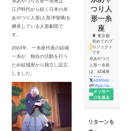
糸あやつり人形一糸座は、
つり人
江戸時代から続く日本の糸
形一糸
あやつり人形(人形浄瑠璃)を
継承している人形劇団で
座
す。
東京都
初めてのプ
ロジェクト
2003年、一糸座代表の結城
です
一糸が、独自の活動を行う
糸あやつり
ため結城座から独立し設立
人形一糸座
は、結城座
しました。
十代目、結
edoitoayatsuri
城孫三郎
https://www.isshiza.com
（故・結城
メッセー
雪斎）の結
ジを送る
城一糸が
2003年に独
立し、設立
リターンを
した劇団で
す。