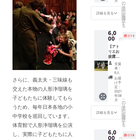
こ
月
オワニ
にご希
の
ンから
リ
通リ
望のお
タ
お選び
ー
ステッ
名前を
ン
くださ
詳細を見る
を
カー ・
ご記入
選
い ※お
択
オオワ
くださ
す
食事券
る
ニ通リ
い
はお釣
6,0
でご使
りは出
残り14
用頂け
00
ません
円
る3,000
※有効期
【アト
円分の
限：令
リエお
お食事
和3年9
披露目
券又は
月～令
イベン
オオワ
和4年9
支援
ト(8月
ニ通リ
月
者：
26日)ご
マグ
6人
招待
カップ
お届
さらに、義太夫・三味線も
コー
又はオ
け予
ス】 ・
オワニ
定：
交えた本物の人形浄瑠璃を
お礼
2021
通リエ
年08
メール
コバッ
子どもたちに体験してもら
こ
月
・ホー
グ ※備
の
リ
うため、毎年日本各地の小
ムペー
考欄
タ
ー
ジにお
に、
ン
詳細を見る
を
中学校を巡回しています。
名前記
ホーム
選
択
載 ・ア
ページ
す
体育館で人形浄瑠璃を公演
る
トリエ
掲載用
6,0
完成
にご希
し、実際に子どもたちに人
残り18
後、若
00
望のお
円