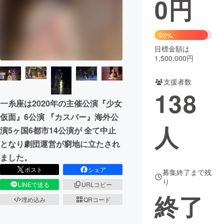
0
円
まちづくり・地域活性化
93%
目標金額は
CAMPFIRE for Social Good
CAMPFIRE Creation
1,500,000円
CAMPFIREふるさと納税
machi-ya
コミュニティ
支援者数
138
一糸座は2020年の主催公演『少女
仮面』6公演 『カスパー』海外公
人
演5ヶ国6都市14公演が 全て中止
となり劇団運営が窮地に立たされ
ました。
ポスト
シェア
募集終了まで残
り
LINEで送る
URLコピー
終了
埋め込み
QRコード