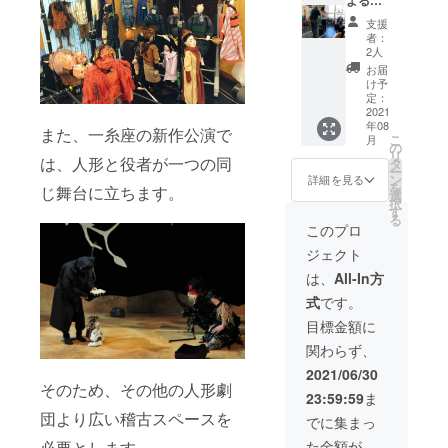
名前を
ます。
加下さ
賞 ※
い ・あ
ンツー
ご記入
換気や
い。
支援
１０分
なたの
マン人
くださ
消毒な
者：
程度×２
オフィ
形体験
い ※オ
ど感染
2人
作品
スやご
コー
プショ
対策を
お届
（写真
自宅、
ス】 ・
ンでお
徹底
け予
はイ
パー
お礼
食事券
定：
し、開
メージ
ティー
メール
2021
付き又
催致し
年08
です）
会場な
・ホー
は無し
ます。
また、一糸座の新作公演で
こ
月
※１組
どで、
ムペー
をお選
の
後日お
リ
２名様
目の前
ジにお
は、人形と役者が一つの同
びくだ
タ
送りす
ー
まで
で「三
名前掲
さい ※
ン
るご案
詳細を見る
を
じ舞台に立ちます。
※同日に
番叟」
載 ※
お食事
選
内メー
択
2組様ま
を舞い
備考欄
券はお
す
ルに記
る
で鑑賞
ます
に、
釣りは
載する
このプロ
いただ
※遠方の
ホーム
出ませ
感染防
ジェクト
く場合
場合
ページ
ん ※有
止策を
があり
は、別
掲載用
効期
必ずお
は、
All-In方
ます
途移動
にご希
限：令
読み頂
式
です。
※日程は
費・宿
望のお
和3年9
きご参
８月の
泊費が
名前を
月～令
加下さ
目標金額に
どこか
かかる
ご記入
和4年9
い。
関わらず、
で調整
場合が
くださ
月
させて
ありま
い ・結
2021/06/30
頂きま
すの
城一糸
そのため、その他の人形劇
23:59:59
ま
すの
で、ご
による
で、ご
相談く
人形講
団より広い稽古スペースを
でに集まっ
希望日
ださい
座 ※
た金額が
必要とします。
を備考
※上演
地下の