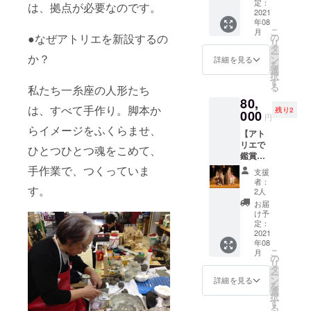
ジにお
大人1名
定：
す。 開
たあ
は、拠点が必要なのです。
名前掲
2021
様での
催は8月
と、人
年08
載 ・オ
ご参加
15日
形の講
こ
月
オワニ
です
の
●なぜアトリエを新設するの
(日)と
座と質
リ
通リ
が、高
タ
16日
疑応答
ー
ステッ
か？
校生以
ン
(月)とな
詳細を見る
を行い
を
カー ・
下のお
選
りま
ます。
択
オオワ
子様は1
す
す。こ
全体で
る
私たち一糸座の人形たち
ニ通
名様ま
ちらの
１時間
80,
リ マ
で保護
コース
ほどを
は、すべて手作り。脚本か
残り2
グカッ
000
者の方
は8月15
予定し
円
プ ・オ
の同伴
日(日)の
ていま
らイメージをふくらませ、
【アト
オワニ
可能で
14時開
す。 開
リエで
通リ
す アト
催の回
ひとつひとつ魂をこめて、
催後は1
鑑賞
エコ
リエに
です。
か月ほ
コー
バック
手作業で、つくっていま
て、人
手板
ど、
支援
ス】 ・
・オオ
形の操
（操作
者：
アーカ
お礼
す。
ワニ通
作を体
2人
板）の
イブで
メール
リでご
験して
持ち方
お届
ご覧頂
・ホー
使用頂
頂けま
け予
や歩き
けま
ムペー
ける
定：
す。 開
方を劇
す。
ジにお
2021
10,000
催は8月
団員が
年08
名前掲
円分の
15日
丁寧に
こ
月
載 ※
お食事
の
(日)と
ご指導
リ
備考欄
券付き
タ
16日
いたし
ー
に、
又はお
ン
(月)とな
詳細を見る
ます。
を
ホーム
食事券
選
りま
古典小
択
ページ
無し
す
す。こ
作品の
る
掲載用