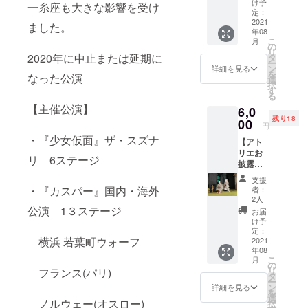
に、
に開催
け予
一糸座も大きな影響を受け
ス】 ・
ホーム
定：
する
お礼
2021
ページ
「アト
ました。
年08
メール
掲載用
リエお
こ
月
・ホー
にご希
の
披露目
リ
ムペー
望のお
2020年に中止または延期に
タ
イベン
ー
ジにお
名前を
ン
ト」の8
詳細を見る
を
なった公演
名前記
ご記入
選
月26日
択
載 ・ア
くださ
す
(木)14
る
トリエ
い ※写
時開演
【主催公演】
6,0
完成
真はイ
の回に
残り18
後、若
00
メージ
ご招待
円
手劇団
です。
いたし
・『少女仮面』ザ・スズナ
【アト
員によ
上演演
ます。
リエお
る古典
目とは
古典小
リ 6ステージ
披露目
小作品
異なり
作品を3
イベン
の上演
ます 8
演目で
支援
ト(8月
会にご
月26日
・『カスパー』国内・海外
約40ほ
者：
29日)ご
招待 ※
(木)～
2人
どの予
招待
備考欄
公演 1３ステージ
29(日)
定で
お届
コー
に、
に開催
け予
す。 一
ス】 ・
ホーム
定：
する
般の方
横浜 若葉町ウォーフ
お礼
2021
ページ
「アト
の入場
年08
メール
掲載用
リエお
前（開
こ
月
・ホー
にご希
の
披露目
演の30
リ
フランス(パリ)
ムペー
望のお
タ
イベン
分前）
ー
ジにお
名前を
ン
ト」の8
詳細を見る
にお入
を
名前記
ご記入
選
月27日
りいた
ノルウェー(オスロー)
択
載 ・ア
くださ