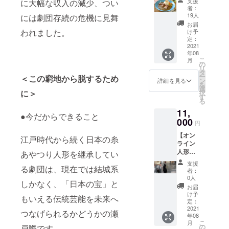
み、人
支援
に大幅な収入の減少、つい
する感
お礼
ワニ通
月26日
約40ほ
者：
形・人
染防止
メール
リでご
(木)～
19人
どの予
には劇団存続の危機に見舞
形遣い
策を必
・ホー
使用頂
29(日)
定で
お届
と撮影
ずお読
ムペー
ける
われました。
に開催
け予
す。 一
会を行
み頂き
ジにお
3,000円
定：
する
般の方
いま
ご参加
名前掲
2021
分のお
「アト
の入場
す。 換
下さ
年08
載 ・オ
食事券
リエお
前（開
気や消
い。
こ
月
オワニ
※備考欄
の
披露目
演の30
毒など
リ
通リ
に、
タ
イベン
分前）
感染対
ー
＜この窮地から脱するため
ステッ
ホーム
ン
ト」の8
詳細を見る
にお入
策を徹
を
カー ・
ページ
選
月29日
りいた
底し、
に＞
択
オオワ
掲載用
す
(日)14
だき、
上演致
る
ニ通
にご希
時開演
人形の
しま
11,
リ マ
望のお
の回に
解説を
●今だからできること
す。 後
グカッ
000
名前を
ご招待
行いま
円
日お送
プ ・オ
ご記入
いたし
す。 上
りする
【オン
オワニ
くださ
ます。
江戸時代から続く日本の糸
演後、
ご案内
ライン
通リ
い ※マ
古典小
支援者
メール
人形講
エコ
あやつり人形を継承してい
グカッ
作品を3
の方の
に記載
座コー
バック
プ／エ
演目で
み、人
支援
する感
ス】 ・
る劇団は、現在では結城系
・オオ
コバッ
約40ほ
者：
形・人
染防止
お礼
ワニ通
グのご
0人
どの予
形遣い
策を必
しかなく、「日本の宝」と
メール
リでご
希望は
定で
お届
と撮影
ずお読
・ホー
使用頂
オプ
け予
す。 一
会を行
み頂き
もいえる伝統芸能を未来へ
ムペー
ける
定：
ション
般の方
いま
ご参加
ジにお
2021
5,000円
からお
の入場
つなげられるかどうかの瀬
す。 換
下さ
年08
名前掲
分のお
選びく
前（開
気や消
い。
こ
月
載 ※
食事券
の
ださい
戸際です。
演の30
毒など