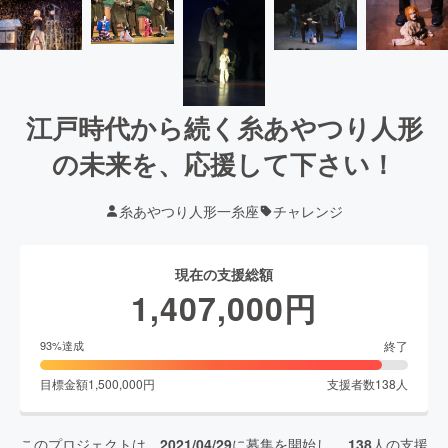
江戸時代から続く糸あやつり人形
の未来を、応援して下さい！
糸あやつり人形一糸座
チャレンジ
現在の支援総額
1,407,000
円
終了
93
%達成
目標金額
1,500,000
円
支援者数
138
人
このプロジェクトは、
2021/04/29
に募集を開始し、
138
人の支援