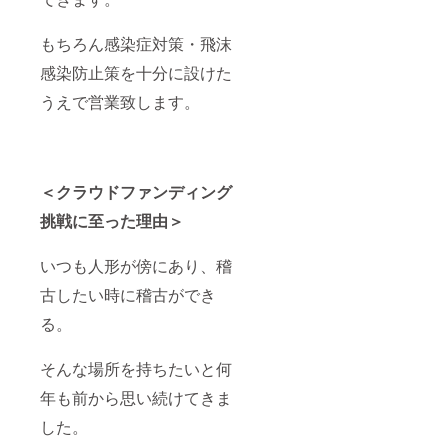
の席や
消毒な
特別な
ど感染
もちろん感染症対策・飛沫
日にご
対策を
覧頂け
徹底
感染防止策を十分に設けた
る演目
し、開
です。
催致し
うえで営業致します。
ます。
後日お
送りす
るご案
内メー
＜クラウドファンディング
ルに記
載する
挑戦に至った理由＞
感染防
止策を
必ずお
いつも人形が傍にあり、稽
読み頂
きご参
古したい時に稽古ができ
加下さ
い。
る。
そんな場所を持ちたいと何
年も前から思い続けてきま
した。