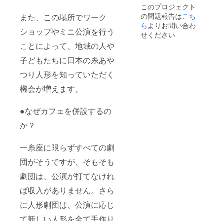
このプロジェクト
載する
まって
※１組２
の問題報告は
こち
感染防
いる可
名様
また、この場所でワーク
止策を
能性も
※２名様
ら
よりお問い合わ
ショップやミニ公演を行う
必ずお
ござい
で鑑賞
せください
読み頂
ますの
の場合
ことによって、地域の人や
きご参
で、ご
も、人
加下さ
希望日
形講座
子どもたちに日本の糸あや
い。
が決
は１名
まって
様のみ
つり人形を知っていただく
いる場
となり
合は、
ます
機会が増えます。
事前に
※日程は
お問い
８月の
●なぜカフェを併設するの
合わせ
どこか
くださ
で調整
か？
い 劇場
させて
やアト
頂きま
リエに
すの
一糸座に限らずすべての劇
お越し
で、ご
いただ
希望日
団がそうですが、そもそも
くので
を備考
はな
欄に複
劇団は、公演が打てなけれ
く、一
数日ご
ば収入がありません。さら
糸座が
記入く
お客様
ださい
に人形劇団は、公演に応じ
の元へ
江戸時
伺いま
代から
て新しい人形を全て手作り
す。
続く伝