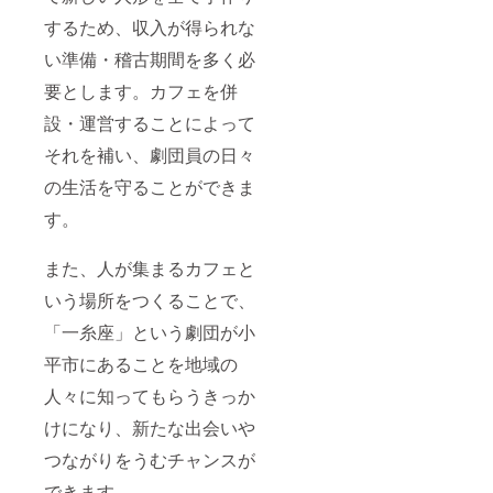
「三番
統芸能
するため、収入が得られな
叟」の
である
上演と
糸あや
い準備・稽古期間を多く必
人形の
つり人
解説、
形の技
要とします。カフェを併
ご希望
を、解
設・運営することによって
の場合
説を交
は人形
えなが
それを補い、劇団員の日々
の操作
ら体験
体験(5
してい
の生活を守ることができま
名様ま
ただけ
で)も可
ます。
す。
能で
人形操
す。 糸
作未経
あやつ
験の方
また、人が集まるカフェと
り人形
でも基
いう場所をつくることで、
の「三
本から
番叟」
お教え
「一糸座」という劇団が小
は、お
致しま
客様の
す。 マ
平市にあることを地域の
入場前
ンツー
に舞台
マンで
人々に知ってもらうきっか
を清め
の講座
るため
は、ま
けになり、新たな出会いや
に舞っ
たとな
つながりをうむチャンスが
ていま
い機会
した。
です。
できます。
お祝い
換気や