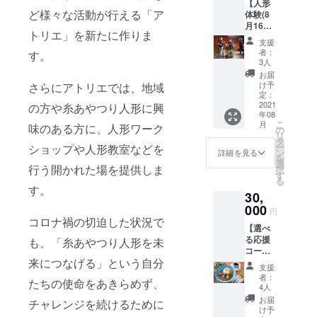
【人形
ご記入
の日時
ページ
ご案内
ど様々な活動が行える「ア
体験(8
くださ
をお選
掲載用
メール
月16日)
い ・ア
びくだ
にご希
に記載
トリエ」を新たに作りま
コー
トリエ
さい
望のお
支援
する感
ス】 ・
にて人
※お申込
名前を
者：
す。
染防止
お礼
形操作
みいた
3人
ご記入
策を必
メール
体験
だいた
くださ
お届
ずお読
・ホー
※基本は
方に、
け予
さらにアトリエでは、地域
い ※オ
み頂き
ムペー
大人1名
定：
限定公
プショ
ご参加
ジにお
2021
様での
の方や糸あやつり人形に興
開用の
ンでお
下さ
年08
名前掲
ご参加
URLを
食事券
い。
こ
月
味のある方に、人形ワーク
載 ※
です
の
お送り
付き又
リ
備考欄
が、高
タ
します
は無し
ー
ショップや人形教室などを
に、
校生以
ン
※限定
詳細を見る
をお選
を
ホーム
下のお
選
公開で
びくだ
行う開かれた場を提供しま
択
ページ
子様は1
す
すの
さい ※
る
掲載用
名様ま
で、ご
お食事
す。
30,
にご希
で保護
支援者
券はお
望のお
000
者の方
以外の
釣りは
円
名前を
の同伴
コロナ禍の切迫した状況で
方への
出ませ
【選べ
ご記入
可能で
公開は
ん ※有
る応援
くださ
も、「糸あやつり人形を未
す アト
ご遠慮
効期
コー
い ・ア
リエに
くださ
限：令
来につなげる」という自分
ス】 ・
トリエ
て、人
い。 古
和3年9
支援
お礼
にて人
形の操
典小作
者：
月～令
たちの使命をあきらめず、
メール
形操作
作を体
4人
品の映
和4年9
・ホー
体験
験して
像をご
お届
月
チャレンジを続けるために
ムペー
※基本は
頂けま
け予
覧頂い