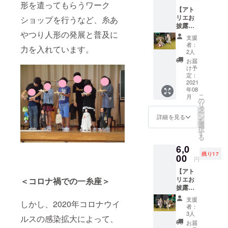
手劇団
名前を
形を遣ってもらうワーク
【アト
員によ
ご記入
リエお
る古典
ショップを行うなど、糸あ
くださ
披露目
小作品
い ※お
やつり人形の発展と普及に
イベン
の上演
食事券
支援
ト(8月
会にご
／マグ
者：
力を入れています。
27日)ご
招待 ※
カップ
2人
招待
備考欄
／エコ
お届
コー
に、
バッグ
け予
ス】 ・
ホーム
定：
のご希
お礼
2021
ページ
望はオ
年08
メール
掲載用
プショ
こ
月
・ホー
にご希
の
ンから
リ
ムペー
望のお
タ
お選び
ー
ジにお
名前を
ン
くださ
詳細を見る
を
名前記
ご記入
選
い ※お
択
載 ・ア
くださ
す
食事券
る
トリエ
い ※写
はお釣
6,0
完成
真はイ
りは出
残り17
後、若
00
メージ
ません
円
手劇団
です。
※有効期
【アト
員によ
上演演
限：令
リエお
＜コロナ禍での一糸座＞
る古典
目とは
和3年9
披露目
小作品
異なり
月～令
イベン
の上演
ます 8
和4年9
支援
しかし、2020年コロナウイ
ト(8月
会にご
月26日
月
者：
28日)ご
招待 ※
(木)～
3人
ルスの感染拡大によって、
招待
備考欄
29(日)
お届
コー