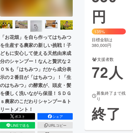
円
まちづくり・地域活性化
CAMPFIRE for Social Good
CAMPFIRE Creation
135%
「お花畑」を自ら作ってはちみつ
CAMPFIREふるさと納税
machi-ya
コミュニティ
目標金額は
を生産する農家の新しい挑戦！子
380,000円
どもに安心して使える天然由来成
支援者数
分のシャンプー！なんと贅沢な２
72
人
０％も「はちみつ」だから成分表
示の２番目が「はちみつ」！「生
のはちみつ」の酵素が、頭皮・髪
を優しく洗いながら保湿！ＳＤＧ
募集終了まで残
り
ｓ農家のこだわりシャンプー＆ト
終了
リートメント！
ポスト
シェア
LINEで送る
URLコピー