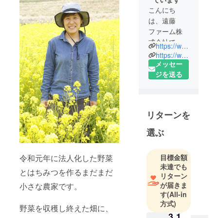
こんにち
は、遠藤
ファーム株
式会社で
https://www.facebook.com/endofarmcom
す。
https://www.instagram.com/endo_farm/
熊谷市で、
メッセー
野菜を栽培
ジを送る
し養蜂もし
ている農家
です。
リターンを
野菜を収穫
選ぶ
した畑に、
花の種をま
令和元年に法人化した野菜
目標金額
き、畑を休
未達でも
ませると同
とはちみつを作るまだまだ
リターン
時に花から
が届きま
小さな農家です。
ハチミツを
す
(All-in
収穫し、お
方式)
野菜を収穫し終えた畑に、
花畑はイン
3,1