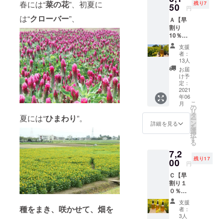
春には“
菜の花
”、初夏に
残り7
スタスポッ
50
円
トに無料開
は“
クローバー
”、
Ａ【早
放していま
割り
10％オ
す。
フ】
支援
このよう
Maa
者：
Honey
に、畑・大
13人
Shamp
お届
地の活力を
oo 1本
け予
休ませなが
シャン
定：
プー
2021
らこだわり
年06
は、
農産物を作
こ
月
〔ラベ
の
リ
るＳＤＧｓ
ン
タ
夏には“
ひまわり
”。
ー
ダー〕
ン
詳細を見る
を実践して
を
〔イラ
選
います。
択
ンイラ
す
る
ンブレ
7,2
ンド〕
残り17
〔サン
00
円
ダル
Ｃ【早
ウッド
割り１
ブレン
０％オ
ド〕か
フ】
ら選び
支援
Maa
くださ
種をまき、咲かせて、畑を
者：
Honey
い。 ※
3人