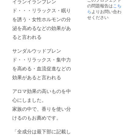
イランイランブレン
ますの
の問題報告は
こち
で、複
ド・・・リラックス・眠り
ら
よりお問い合わ
数のご
家族で
せください
を誘う・女性ホルモンの分
参加さ
れても
泌を高めるなどの効果があ
構いま
せん。
ると言われる
出張
は、商
サンダルウッドブレン
品発送
後、日
ド・・リラックス・集中力
時都合
など相
を高める・血流促進などの
談し
て、行
効果があると言われる
いま
す。 ※
税・送
アロマ効果の高いものを中
料込み
心にしました。
※関東の
み（交
家族の中で、香りを使い分
通費や
時間の
けるのもお薦めです。
都合限
定させ
て頂き
「全成分は最下部に記載し
ます）