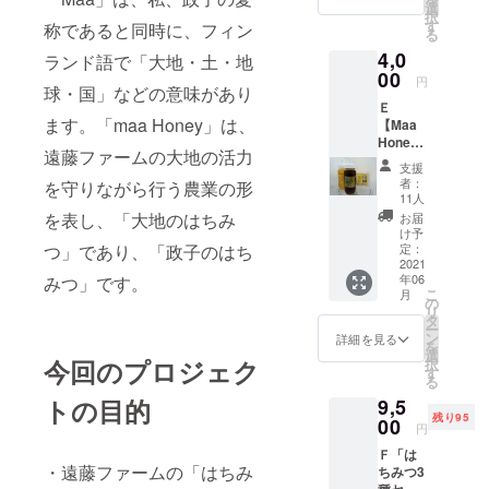
〔ラベ
送料込
選
択
ン
み）の
す
称であると同時に、フィン
る
ダー〕
CAMPF
4,0
〔イラ
ランド語で「大地・土・地
IRE価格
ンイラ
00
の１
円
球・国」などの意味があり
ンブレ
０％off
Ｅ
ンド〕
※国内発
ます。「maa Honey」は、
【Maa
〔サン
送のみ
Honey
ダル
遠藤ファームの大地の活力
のはち
ウッド
支援
みつ3本
ブレン
者：
を守りながら行う農業の形
セッ
ド〕で
11人
ト】 ・
す。 ト
を表し、「大地のはちみ
お届
クロー
リート
け予
バーは
つ」であり、「政子のはち
メント
定：
ちみつ
2021
は、
年06
みつ」です。
250ｇ
〔ラベ
こ
月
×1本 ・
ン
の
リ
ひまわ
ダー〕
タ
ー
りはち
１種類
ン
詳細を見る
を
みつ250
です。
選
今回のプロジェク
択
ｇ×1本
合計４
す
る
・結晶
本の
トの目的
9,5
菜の花
セット
残り95
はちみ
00
です。
円
つ250ｇ
※税・送
Ｆ「は
×１箱 ※
料込み
・遠藤ファームの「はちみ
ちみつ3
商品の
※定価