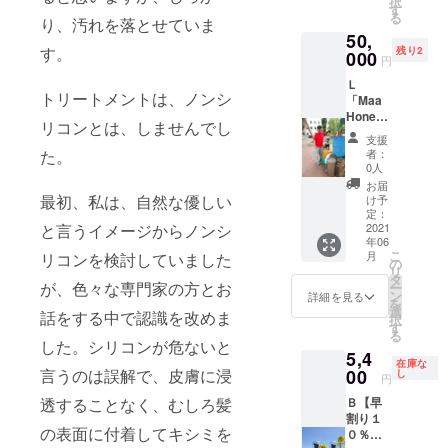
択
トメン
す
る
り、汚れを落とせていま
トの
50,
セット
す。
残り2
に、は
000
円
ちみつ
Ｌ
３種類
トリートメントは、ノンシ
「Maa
セット
Honey
です。
リコンとは、しませんでし
Shamp
Ｅ＋Ｊ
支援
oo &
のセッ
た。
者：
Treatm
トです
0人
ent」
が、よ
お届
+出張は
りお得
最初、私は、自然な優しい
け予
ちみつ
になっ
定：
と言うイメージからノンシ
搾り体
2021
ていま
年06
験【関
す。 ※
こ
月
リコンを検討していました
東の
税・送
の
リ
み・駐
料込み
タ
が、色々な専門家の方とお
ー
車場有
※国内発
ン
詳細を見る
を
の方の
送のみ
選
話をする中で認識を改めま
択
み】
す
る
シャン
した。シリコンが危ないと
5,4
プー＆
在庫な
トリー
言うのは誤解で、皮膚に浸
00
し
円
トメン
透することなく、むしろ髪
Ｂ【早
トの
割り１
セット
の表面に付着してキシミを
０％オ
に加え