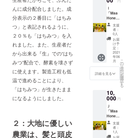
00
ので、
円
ダル
ご注意
んに成分配合しました。成
Ｉ
ウッド
くださ
「Maa
ブレン
い。 ※
分表示の２番目に「はちみ
Honey
ド〕か
天候な
Shamp
ら選び
どによ
支援
つ」と表記されるように、
oo」３
くださ
り生育
者：
種の香
い。 ト
0人
が遅れ
２０％も「はちみつ」を入
りセッ
リート
るとお
お届
ト ３種
メント
れました。また、生産者だ
け予
届け予
類の香
は、
定：
定が遅
りの
2021
から出来る『生』での“はち
〔ラベ
れる場
年06
シャン
ン
合があ
こ
月
みつ”配合で、酵素を壊さず
プーだ
ダー〕
の
ります
リ
けの
１種類
タ
※税・送
に使えます。製造工程も低
ー
セット
です。
ン
詳細を見る
料込み
を
です。
※税・送
選
※国内発
温で進めることにより、
択
トリー
料込み
す
送のみ
る
トメン
※定価
「はちみつ」が生きたまま
10,
トはあ
6,170円
りませ
000
になるようにしました。
（税・
円
ん。 ※
送料込
Ｊ
税・送
み）の
「Maa
料込み
CAMPF
Honey
※定価
IRE価格
２：大地に優しい
Shamp
8,590円
※国内発
支援
oo &
（税・
送のみ
者：
Treatm
送料込
農業は、髪と頭皮
1人
ent」フ
み）の
お届