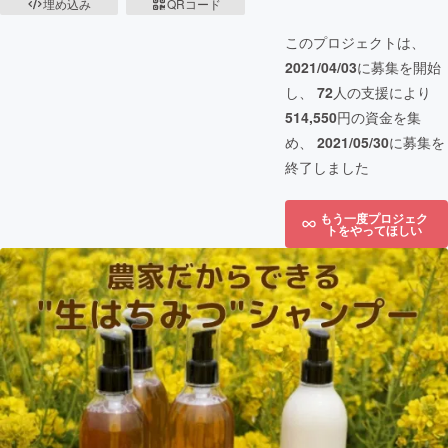
埋め込み
QRコード
このプロジェクトは、
2021/04/03
に募集を開始
し、
72
人の支援により
514,550
円の資金を集
め、
2021/05/30
に募集を
終了しました
もう一度プロジェク
トをやってほしい