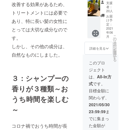
フ】
て、
支援
改善する効果があるため、
Maa
「出張
者：
Honey
はちみ
20人
トリートメントには必要で
Shamp
つ搾
お届
oo &
り」を
あり、特に長い髪の女性に
け予
Treatm
しちゃ
定：
entセッ
2021
とっては大切な成分なので
いま
年06
ト シャ
す。
こ
月
す。
ンプー
朝、巣
の
リ
は、
箱から
タ
しかし、その他の成分は、
ー
〔ラベ
抜いた
ン
詳細を見る
を
ン
蜜枠と
選
自然なものにしました。
択
ダー〕
遠心分
す
る
〔イラ
離機な
このプロ
ンイラ
どを
ジェクト
ンブレ
もっ
ンド〕
て、目
３：シャンプーの
は、
All-In方
〔サン
の前で
式
です。
ダル
「はち
香りが３種類～お
ウッド
みつ」
目標金額に
ブレン
を搾っ
うち時間を楽しむ
関わらず、
ド〕か
て差し
ら選び
上げま
2021/05/30
～
くださ
す。 蜜
23:59:59
ま
い。 ト
枠の具
リート
合によ
でに集まっ
メント
ります
コロナ禍でおうち時間が長
た金額が
は、
が、2枚