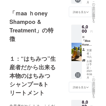
大和芋
IRE価格
こ
月
〔イラ
（とろ
の
※国内配
リ
ンイラ
ろ
タ
送のみ
ー
ンブレ
「ｍ
aa ｈoney
芋）・
ン
詳細を見る
を
ンド〕
ミニト
選
択
〔サン
マト
す
Shampoo &
る
ダル
（プヨ
6,0
ウッド
姫・甘
Treatment
」の特
ブレン
00
姫）・
円
ド〕か
じゃが
徴
Ｈ
ら選び
芋（き
「Maa
くださ
たあか
Honey
い。 ※
り・イ
Shamp
税・送
ンカの
支援
oo &
料込み
めざ
者：
Treatm
※定価
１：“はちみつ”生
め）・
10人
ent」の
３,６４
玉ね
お届
セット
０円
ぎ・サ
け予
産者だから出来る
シャン
（税・
定：
ラダ小
プー
2021
送料込
松菜 の
本物のはちみつ
年06
は、
み）の
６品目
こ
月
〔ラベ
CAMPF
の
を予定
リ
シャンプー&ト
ン
IRE価格
タ
してい
ー
ダー〕
※国内発
ン
ます。
詳細を見る
を
〔イラ
送のみ
リートメント
選
写真と
択
ンイラ
す
内容物
る
ンブレ
は、違
8,0
ンド〕
います
〔サン
生産者だからこそ、ふんだ