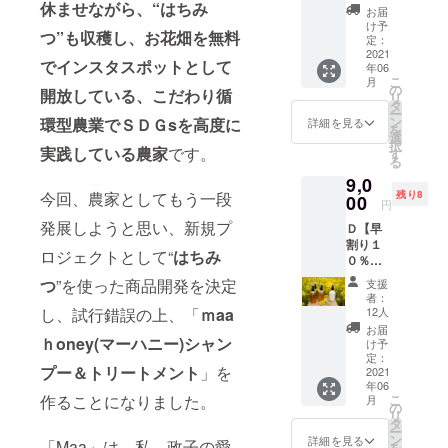
休ませながら、“はちみ
Shamp
税、送
お届
oo ３種
料込み
け予
つ”も収穫し、お花畑を無料
の香り
※定価
定：
セット
2021
３,６４
でインスタスポットとして
年06
〔ラベ
０円
こ
月
ン
（税・
の
開放している、こだわり循
リ
ダー〕
送料込
タ
ー
〔イラ
み）の
ン
環型農業でＳＤＧsを高度に
詳細を見る
を
ンイラ
CAMPF
選
択
ンブレ
実践している農家
です。
IRE価格
す
る
ンド〕
3,500円
9,0
〔サン
の１
今回、農家としてもう一段
残り8
ダル
00
０％off
円
ウッド
※国内発
発展しようと思い、新規プ
Ｄ【早
ブレン
送のみ
割り１
ド〕を
ロジェクトとして“
はちみ
０％オ
それぞ
フ】
れ1本。
つ
”を使った商品開発を決定
支援
Maa
合計３
者：
Honey
本入っ
し、試行錯誤の上、「
ｍ
aa
12人
Shamp
たセッ
お届
oo &
ｈoney(マーハニー)シャン
トで
け予
Treatm
す。 ※
定：
プー＆トリートメント
」を
entフル
2021
税・送
年06
セット
料込み
作ることになりました。
こ
月
シャン
※定価
の
リ
プー
8,590円
タ
ー
は、
（税・
ン
詳細を見る
「Maa」は、私、政子の愛
を