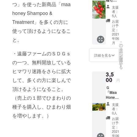
種セッ
ラベル
10,900
つ」を使った新商品「maa
ト+野菜
デザイ
円
支援
の詰め
ン変更
（税・
者：
honey Shampoo &
合わ
を依頼
送料込
5人
せ」 は
してい
み）の
Treatment」を多くの方に
お届
ちみつ3
ます。
CAMPF
け予
種類
使って頂けるようになるこ
写真の
定：
IRE価格
セット
2021
ラベル
の１
年06
と。
とお野
と違う
０％off
こ
月
菜の詰
ものに
の
※国内発
リ
め合わ
なるか
タ
送のみ
ー
・遠藤ファームのＳＤＧｓ
せで
もしれ
ン
詳細を見る
を
す。
ません
選
の一つ、無料開放している
択
シャン
が、内
す
る
プー＆
容物は
ヒマワリ迷路をさらに拡大
3,5
トリー
変わり
トメン
00
ませ
して、多くの方に楽しんで
円
トは、
ん。 ※
Ｇ
頂けるようになること。
ありま
送料・
「Maa
せんの
税込み
（売上の１部でひまわりの
Honey
で、ご
※定価
Shamp
注意く
4,200円
支援
種子を購入し、ひまわり畑
oo」単
ださ
（税抜
者：
体 シャ
い。 野
き・送
0人
を増やします。）
ンプー
菜の詰
料込
お届
は、
め合わ
み）の
け予
〔ラベ
せは、
定：
ところ
ン
2021
ネギ・
CAMPF
年06
ダー〕