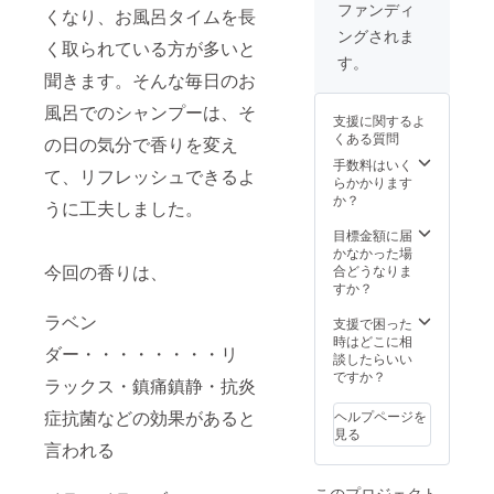
〔ラベ
or４枚
ファンディ
くなり、お風呂タイムを長
ン
で、２
ングされま
ダー〕
～３キ
く取られている方が多いと
１種類
ロ程度
す。
です。
になり
聞きます。そんな毎日のお
※税・送
ます。
料込み
風呂でのシャンプーは、そ
きれい
支援に関するよ
※定価
なビン
くある質問
の日の気分で香りを変え
6,170円
など入
（税・
れ物
手数料はいく
て、リフレッシュできるよ
送料込
は、用
らかかります
み）の
意をお
か？
うに工夫しました。
CAMPF
願いし
IRE価格
ます。
目標金額に届
の１
観察用
かなかった場
０％off
今回の香りは、
のみつ
合どうなりま
※国内発
ばちも
すか？
送のみ
持って
ラベン
行きま
支援で困った
す。女
時はどこに相
ダー・・・・・・・・リ
王バチ
談したらいい
を探し
ですか？
ラックス・鎮痛鎮静・抗炎
て頂い
たり、
症抗菌などの効果があると
ヘルプページを
食育に
見る
なるよ
言われる
うな体
験にし
このプロジェクト