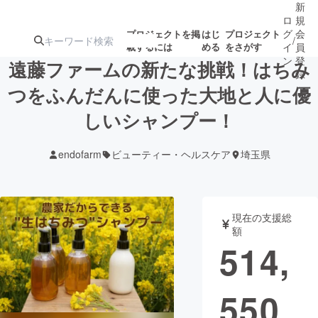
新
ロ
規
グ
会
プロジェクトを掲
はじ
プロジェクト
/
載するには
める
をさがす
イ
員
ン
登
遠藤ファームの新たな挑戦！はちみ
録
つをふんだんに使った大地と人に優
しいシャンプー！
人気のプロ
注目のリ
注目の新着プロ
募集終了が近いプ
もうすぐ公開
ジェクト
ターン
ジェクト
ロジェクト
されます
endofarm
ビューティー・ヘルスケア
埼玉県
アート・写真
音楽
現在の支援総
テクノロジー・ガジェット
ゲーム・サ
額
514,
映像・映画
書籍・雑誌
550
ビジネス・起業
チャレンジ