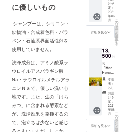
ルセッ
CAMPF
け予
に優しいもの
ト ３種
IRE価格
定：
類の香
2021
※国内発
年06
りの
送のみ
こ
月
シャン
の
シャンプーは、シリコン・
リ
プーと
タ
ー
トリー
鉱物油・合成着色料・パラ
ン
詳細を見る
を
トメン
選
択
ペン・石油系界面活性剤を
トの
す
る
セット
使用していません。
13,
で、4本
入りで
500
円
す。 ※
洗浄成分は、アミノ酸系ラ
Ｋ
税・送
「Maa
料込み
ウロイルアスパラギン酸
Honey
※定価
Shamp
10,900
Na・ラウロイルメチルアラ
支援
oo &
円
者：
Treatm
ニンＮａで、優しい洗い心
（税・
2人
ent」フ
送料込
お届
地です。また、生の「はち
ルセッ
み）の
け予
ト +は
CAMPF
定：
みつ」に含まれる酵素など
ちみつ
2021
IRE価格
年06
セット
※国内発
が、洗浄効果を発揮するの
こ
月
シャン
送のみ
の
リ
プー３
タ
で、泡立ちは少ないと感じ
ー
種類＆
ン
詳細を見る
を
トリー
ると思いますが、しっか
選