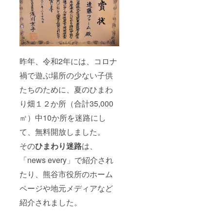
昨年、令和2年には、コロナ
禍で遊ぶ場所の少ない子供
たちのために、夏のひまわ
り畑１２か所（合計35,000
㎡）中10か所を迷路にし
て、無料開放しました。
その
ひまわり迷路
は、
「news every」で紹介され
たり、熊谷市役所のホーム
ページや地元メディアなど
紹介されました。