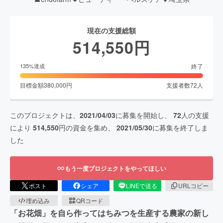
現在の支援総額
514,550
円
終了
135
%達成
目標金額
380,000
円
支援者数
72
人
このプロジェクトは、
2021/04/03
に募集を開始し、
72
人の支援
により
514,550
円の資金を集め、
2021/05/30
に募集を終了しま
した
もう一度プロジェクトをやってほしい
ポスト
シェア
LINEで送る
URLコピー
埋め込み
QRコード
「お花畑」を自ら作ってはちみつを生産する農家の新し