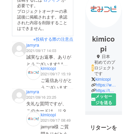
必要です。
プロジェクトオーナーの承
認後に掲載されます。承認
された内容を削除すること
はできません。
kimico
※投稿する際の注意点
jamyra
pi
2021/09/17 14:03
日本
誠実なお返事、ありが
初めてのプ
とうございます^ ^
ロジェクト
kimicopi
このカードは凄く良い
です
2021/09/17 15:19
アイデアだと思ってい
kimicopi
ご返信ありがと
https://www.instagram.com/kimicopi/
て、研修講師をしてい
うございます。
https://twitter.com/kimicopi
jamyra
ますが、アイスブレイ
そう言って頂け
メッセー
2021/09/16 23:25
クで使用させていただ
て、とても嬉し
ジを送る
失礼な質問ですが、
きたいと思っていま
いです。また
このカードは、リター
す。
kimicopi
近々、君コピ使
ンを購入しなくても
2021/09/17 08:49
誠実なお返事にとても
用例の動画を公
12月に2,500円で購入
jamyra様 ご質
リターンを
好感を持ちましたの
開する予定です
できるという事でしょ
問ありがとうご