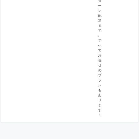
タ
ー
ン
配
送
ま
で
、
す
べ
て
お
任
せ
の
プ
ラ
ン
も
あ
り
ま
す
！