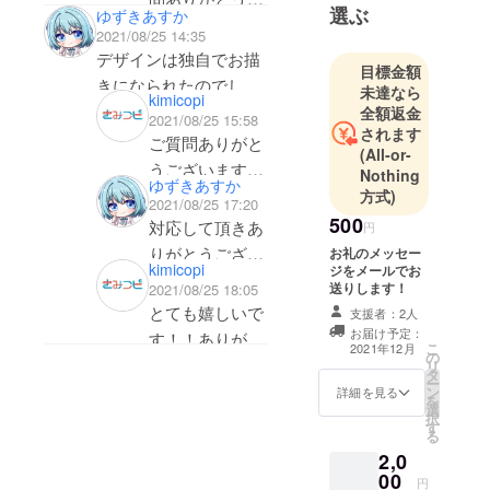
で、微力ですが、リ
ので、またご覧
選ぶ
ゆずきあすか
うか？
ざいます。
ターンを購入させてい
2021/08/25 14:35
いただけたら幸
おっしゃって下
デザインは独自でお描
だだきます。頑張って
いです。そし
目標金額
さった通り、確
きになられたのでしょ
ください^ ^
て、クラウド
未達なら
kimicopi
かにそういうこ
うか？
全額返金
ファンディング
2021/08/25 15:58
とになります。
されます
ご質問ありがと
のリターンとし
(All-or-
そうなるとクラ
うございます。
てご支援頂き誠
Nothing
ウドファンディ
ゆずきあすか
はい。イラス
にありがとうご
方式)
2021/08/25 17:20
ングのリターン
ト・ロゴ・カー
ざいます。完成
500
対応して頂きあ
円
の意味が薄れて
ドデザイン・
を目指して頑張
りがとうござい
お礼のメッセー
しまうなど、今
kimicopi
ジをメールでお
パッケージ・タ
ります！
ます。デザイン
回は少し改善し
送りします！
2021/08/25 18:05
イトル名など全
のセンスがとて
とても嬉しいで
なければならな
支援者：2人
て、メンバー内
も魅力的で、
お届け予定：
す！！ありがと
い点が多かった
こ
2021年12月
でそれぞれ担当
の
パッケージロゴ
うございます。
ため反省してお
リ
タ
を決め制作しま
ー
も、漢字ではな
完成を目指して
ります。jamyra
ン
詳細を見る
を
した！
選
く「ひらがな」
頑張ります！
様そして皆様に
択
す
る
にしているとこ
も、申し訳ござ
2,0
ろが可愛らし
いません。この
00
円
く、馴染みやす