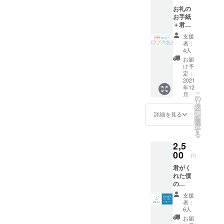
学びを次回また
お礼の
く、自分は言葉
クラウドファン
お手紙
にできないほ
＋君コ
ディングをする
ピ風に
ど、その魅力に
支援
際に活かさせて
アレン
者：
虜になりまし
ジした
4人
頂こうと思って
あなた
た！しかも、一
お届
いたところでご
の似顔
け予
人ではなく、み
絵をお
定：
ざいます。リ
送りし
2021
なさんで協力し
ターンについて
年12
ます！
こ
月
作り上げたこと
【似顔
の
は、できる範囲
リ
絵の詳
タ
に感動をしまし
ー
にはなりますが
細】 イ
ン
詳細を見る
を
た！これからも
ラスト
選
私たちなりに、
択
にした
す
応援してます！
る
感謝を込めてリ
い人の
発売を楽しみに
2,5
顔写真
ターンさせて頂
を送っ
00
待っています！
円
こうと考えてお
ていた
君がく
だけれ
ります。どうか
れた僕
ば、こ
今後とも君コピ
の
ちらで
キャッ
イラス
をよろしくお願
支援
チコ
トを作
者：
いいたします。
ピー(商
成しま
6人
品)を
す。
お届
STORE