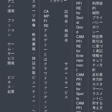
アカデミー
アニ
ス
利用規
PFI
メ・
ポ
約
RE
漫画
ー
CA
説
細則
for
ツ
MP
明
プライ
Soci
ファ
映
FI
会
バシー
al
ッ
像
RE
・
ポリ
Goo
ショ
・
ア
相
シー
d
ン
映
カ
談
特定商
CAM
画
デ
会
取引法
PFI
ゲー
書
ミ
に基づ
RE
ム・
籍
ー
く表記
for
サー
・
と
情報セ
Ente
ビス
雑
は
キュリ
rtain
開発
誌
ク
サ
ティ方
men
出
ラ
ポ
針
t
版
ウ
ー
反社基
CAM
ビジ
ビ
ド
ト
本方針
PFI
ネ
ュ
フ
サ
カスタ
RE
ス・
ー
ァ
ー
マーハ
for
起業
テ
ン
ビ
ラスメ
Spor
ィ
デ
ス
ントに
ts
ー
ィ
対する
CAM
・
ン
考え方
PFI
ヘ
グ