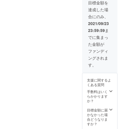
目標金額を
思って
いただ
おりま
けれ
達成した場
す。 ※
ば、こ
合にのみ、
面会時
ちらで
には同
イラス
2021/09/23
伴者を
トを作
23:59:59
ま
つけ、
成しま
公共の
す。 (作
でに集まっ
場所で
成した
た金額が
面会し
イラス
ます。
トは、
ファンディ
※12月以
お手紙
ングされま
降を予
と共に
定して
郵送さ
す。
おりま
せてい
すが、
ただき
カード
ます！)
支援に関するよ
でき次
※イラス
くある質問
第の出
トが描
張とな
手数料はいく
き終わ
りま
らかかります
り次
す。
か？
第、写
【コロ
真は破
ナ対策
目標金額に届
棄致し
を徹底
かなかった場
ます。
して伺
合どうなりま
いま
すか？
す】 ・