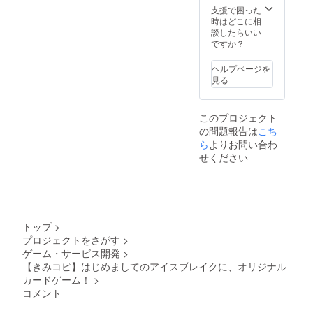
マスク
支援で困った
の着用
時はどこに相
・検温
談したらいい
・アル
ですか？
コール
消毒 ・
ヘルプページを
ソー
見る
シャル
ディス
タンス
このプロジェクト
の確保
の問題報告は
こち
ら
よりお問い合わ
せください
トップ
>
プロジェクトをさがす
>
ゲーム・サービス開発
>
【きみコピ】はじめましてのアイスブレイクに、オリジナル
カードゲーム！
>
コメント