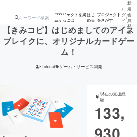
新
ロ
規
グ
会
プロジェクトを掲
はじ
プロジェクト
/
載するには
める
をさがす
イ
員
ン
登
【きみコピ】はじめましてのアイス
録
ブレイクに、オリジナルカードゲー
ム！
人気のプロ
注目のリ
注目の新着プロ
募集終了が近いプ
もうすぐ公開
ジェクト
ターン
ジェクト
ロジェクト
されます
kimicopi
ゲーム・サービス開発
アート・写真
音楽
現在の支援総
テクノロジー・ガジェット
ゲーム・サ
額
133,
映像・映画
書籍・雑誌
930
ビジネス・起業
チャレンジ