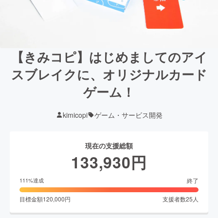
【きみコピ】はじめましてのアイ
スブレイクに、オリジナルカード
ゲーム！
kimicopi
ゲーム・サービス開発
現在の支援総額
133,930
円
終了
111
%達成
目標金額
120,000
円
支援者数
25
人