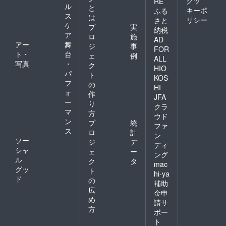
クッ
RE
ル
と
キーポ
ふる
ス
は
リシー
さと
ケ
プ
実
納税
ア
ロ
施
AD
アー
舞
ジ
事
FOR
ト・
台
ェ
例
ALL
写真
・
ク
HIO
パ
ト
KOS
フ
の
HI
ォ
作
JFA
ー
り
クラ
マ
方
ウド
ン
プ
統
ファ
ス
ロ
計
ン
ソー
ジ
デ
ディ
シャ
ェ
ー
ング
ル
ク
タ
mac
グッ
ト
hi-ya
ド
の
補助
広
金申
め
請サ
方
ポー
ト