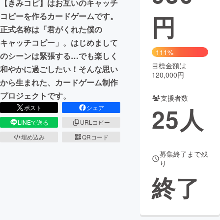
【きみコピ】はお互いのキャッチ
円
コピーを作るカードゲームです。
まちづくり・地域活性化
正式名称は「君がくれた僕の
キャッチコピー」。はじめまして
CAMPFIRE for Social Good
CAMPFIRE Creation
111%
のシーンは緊張する…でも楽しく
CAMPFIREふるさと納税
machi-ya
コミュニティ
目標金額は
和やかに過ごしたい！そんな思い
120,000円
から生まれた、カードゲーム制作
プロジェクトです。
支援者数
25
人
ポスト
シェア
LINEで送る
URLコピー
埋め込み
QRコード
募集終了まで残
り
終了