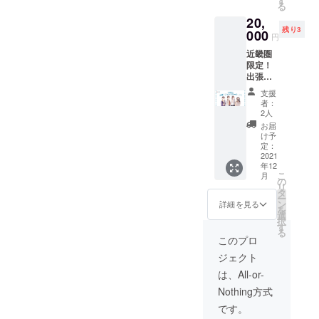
す
る
カー付
円の
20,
き！！
10%OF
残り3
【クー
000
Fになり
円
ポンの
ます。
近畿圏
詳細】
※クーポ
限定！
※20%引
ン有効
出張
きクー
期限：
ファシ
ポンを
販売開
支援
リテー
メール
始(2021
者：
ター！
にてお
年12月
2人
！ 君コ
送りし
予定)か
お届
ピを使
ます。
ら３ヶ
け予
うとき
※2500
定：
月で
のファ
2021
円の
す。
年12
シリ
20%OF
【似顔
こ
月
テー
Fになり
の
絵の詳
リ
ターと
ます。
タ
細】 ※
ー
して私
※クーポ
ン
メール
詳細を見る
を
たちが
ン有効
選
でのや
択
出向き
期限：
す
り取り
る
ます！
販売開
になり
このプロ
制作エ
始(2021
ます。
ジェクト
ピソー
年12月
※イラス
ドなど
予定)か
トにし
は、All-or-
もお話
ら３ヶ
たい人
Nothing方式
しでき
月で
の顔写
ればい
す。
真を
です。
いなと
送って