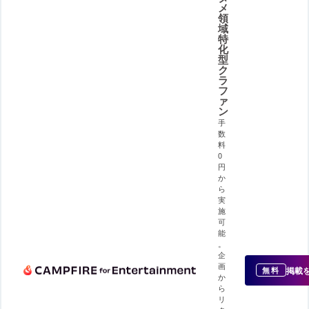
メ
領
域
特
化
型
ク
ラ
フ
ァ
ン
手
数
料
0
円
か
ら
実
施
可
能
。
企
画
掲載
無料
か
ら
リ