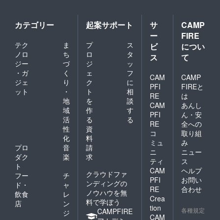
カテゴリー
起案サポート
サ
CAMP
ー
FIRE
テク
ま
プ
ス
ビ
につい
ノロ
ち
ロ
タ
ス
て
ジー
づ
ジ
ッ
・ガ
く
ェ
フ
CAM
CAMP
ジェ
り
ク
に
PFI
FIREと
ット
・
ト
相
RE
は
地
を
談
CAM
あんし
域
作
す
PFI
ん・安
活
る
る
RE
全への
性
資
コ
取り組
化
料
ミュ
み
プロ
音
請
ニ
ニュー
ダク
楽
求
ティ
ス
ト
CAM
ヘルプ
クラウドファ
フー
チ
PFI
お問い
ンディングの
ド・
ャ
RE
合わせ
ノウハウを無
飲食
レ
Crea
料で学ぼう
店
ン
tion
各種規定
CAMPFIRE
ジ
CAM