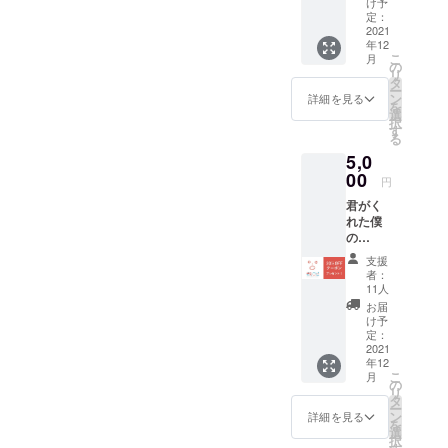
（作成
け予
Sにて購
したイ
定：
入時
2021
ラスト
年12
10%OF
は、お
こ
月
F！ さ
手紙と
の
リ
らに、
共に郵
タ
ー
お礼の
送させ
ン
詳細を見る
を
お手紙
ていた
選
択
＋君コ
だきま
す
る
ピ風に
す！）
5,0
アレン
※メール
ジした
00
でのや
円
あなた
り取り
君がく
の似顔
になり
れた僕
絵をお
ます。
の
送りし
※イラス
キャッ
ます！
トを描
支援
チコ
【クー
き終わ
者：
ピー(商
ポンの
り次
11人
品)を
詳細】
第、写
お届
STORE
※10%引
真は破
け予
Sにて購
きクー
定：
棄致し
入時
2021
ポン
ます。
年12
20%OF
は、
こ
月
F！ さ
メール
の
リ
らにオ
にてお
タ
ー
リジナ
送りし
ン
詳細を見る
を
ルス
ます。
選
択
テッ
※2500