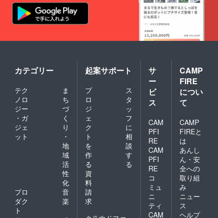
カテゴリー
起案サポート
サ
CAMP
ー
FIRE
テク
ま
プ
ス
ビ
につい
ノロ
ち
ロ
タ
ス
て
ジー
づ
ジ
ッ
・ガ
く
ェ
フ
CAM
CAMP
ジェ
り
ク
に
PFI
FIREと
ット
・
ト
相
RE
は
地
を
談
CAM
あんし
域
作
す
PFI
ん・安
活
る
る
RE
全への
性
資
コ
取り組
化
料
ミュ
み
プロ
音
請
ニ
ニュー
ダク
楽
求
ティ
ス
ト
CAM
ヘルプ