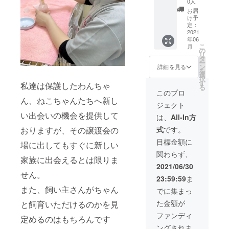
0人
きる豊かな
お届
社会の実現
け予
定：
に寄与する
2021
年06
ことを目的
こ
月
の
として、飼
リ
タ
ー
育困難に
ン
詳細を見る
を
なった犬・
選
択
す
私達は保護したわんちゃ
猫の保護・
る
このプロ
飼育事業、
ん、ねこちゃんたちへ新し
ジェクト
保護施設・
い出会いの機会を提供して
は、
All-In方
飼育困難者
式
です。
おりますが、その譲渡会の
等から引き
目標金額に
取った犬・
場に出してもすぐに新しい
猫を新しい
関わらず、
家族に出会えるとは限りま
飼育者へ譲
2021/06/30
せん。
渡する事業
23:59:59
ま
を実施いた
また、飼い主さんがちゃん
でに集まっ
しておりま
た金額が
と飼育いただけるのかを見
す。
ファンディ
定めるのはもちろんです
ングされま