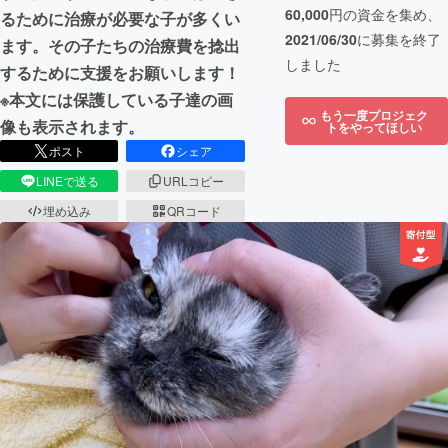
60,000
円の資金を集め、
るために治療が必要な子が多くい
2021/06/30
に募集を終了
ます。その子たちの治療費を捻出
しました
するために支援をお願いします！
※本文には保護している子達の画
もう一度プロジェク
像も表示されます。
トをやってほしい
ポスト
シェア
LINEで送る
URLコピー
埋め込み
QRコード