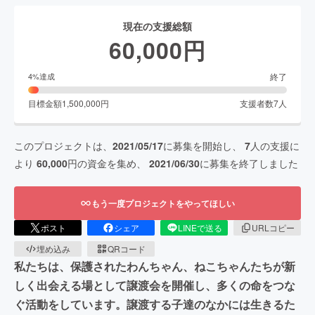
現在の支援総額
60,000
円
終了
4
%達成
目標金額
1,500,000
円
支援者数
7
人
このプロジェクトは、
2021/05/17
に募集を開始し、
7
人の支援に
より
60,000
円の資金を集め、
2021/06/30
に募集を終了しました
もう一度プロジェクトをやってほしい
ポスト
シェア
LINEで送る
URLコピー
埋め込み
QRコード
私たちは、保護されたわんちゃん、ねこちゃんたちが新
しく出会える場として譲渡会を開催し、多くの命をつな
ぐ活動をしています。譲渡する子達のなかには生きるた