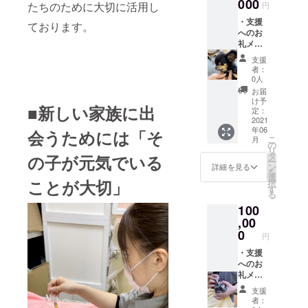
000
たちのために大切に活用し
円
うととも
・支援
ております。
に、市民や
へのお
礼メー
子どもに対
ル
して動物愛
支援
者：
護精神・生
0人
命尊重精神
お届
け予
を周知する
■新しい家族に出
定：
ため、動物
2021
年06
会うためには「そ
とのふれあ
こ
月
の
リ
いの機会を
タ
の子が元気でいる
ー
提供するこ
ン
詳細を見る
を
選
とにより、
ことが大切」
択
す
る
人と動物を
100
取り巻く地
,00
域環境を整
0
円
備し、生命
・支援
を尊重し殺
へのお
処分をなく
礼メー
ル
し、人と動
支援
者：
物が共生で