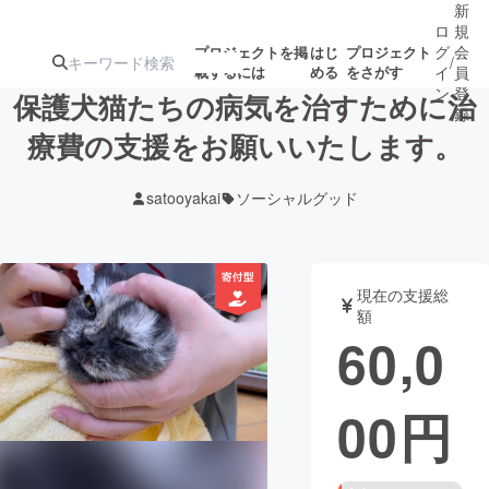
新
ロ
規
グ
会
プロジェクトを掲
はじ
プロジェクト
/
載するには
める
をさがす
イ
員
ン
登
保護犬猫たちの病気を治すために治
録
療費の支援をお願いいたします。
人気のプロ
注目のリ
注目の新着プロ
募集終了が近いプ
もうすぐ公開
satooyakai
ソーシャルグッド
ジェクト
ターン
ジェクト
ロジェクト
されます
アート・写真
音楽
現在の支援総
額
60,0
テクノロジー・ガジェット
ゲーム・サ
00
円
映像・映画
書籍・雑誌
ビジネス・起業
チャレンジ