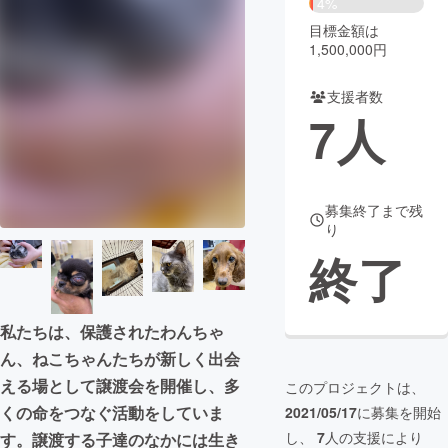
4%
目標金額は
まちづくり・地域活性化
1,500,000円
支援者数
CAMPFIRE for Social Good
CAMPFIRE Creation
7
人
CAMPFIREふるさと納税
machi-ya
コミュニティ
募集終了まで残
り
終了
私たちは、保護されたわんちゃ
ん、ねこちゃんたちが新しく出会
える場として譲渡会を開催し、多
このプロジェクトは、
くの命をつなぐ活動をしていま
2021/05/17
に募集を開始
し、
7
人の支援により
す。譲渡する子達のなかには生き