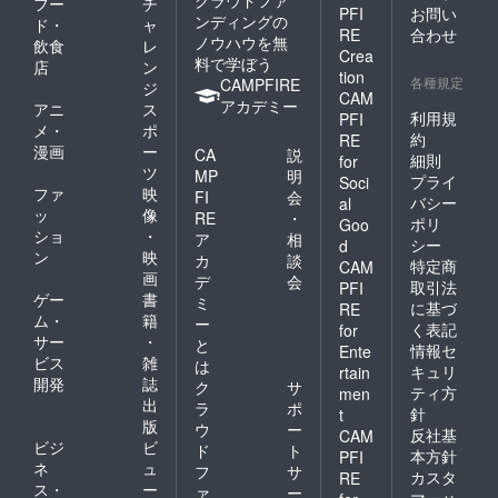
クラウドファ
フー
チ
PFI
お問い
ンディングの
ド・
ャ
RE
合わせ
ノウハウを無
飲食
レ
Crea
料で学ぼう
店
ン
tion
各種規定
CAMPFIRE
ジ
CAM
アカデミー
アニ
ス
利用規
PFI
メ・
ポ
約
RE
漫画
ー
CA
説
細則
for
ツ
MP
明
プライ
Soci
ファ
映
FI
会
バシー
al
ッ
像
RE
・
ポリ
Goo
ショ
・
ア
相
シー
d
ン
映
カ
談
特定商
CAM
画
デ
会
取引法
PFI
ゲー
書
ミ
に基づ
RE
ム・
籍
ー
く表記
for
サー
・
と
情報セ
Ente
ビス
雑
は
キュリ
rtain
開発
誌
ク
サ
ティ方
men
出
ラ
ポ
針
t
版
ウ
ー
反社基
CAM
ビジ
ビ
ド
ト
本方針
PFI
ネ
ュ
フ
サ
カスタ
RE
ス・
ー
ァ
ー