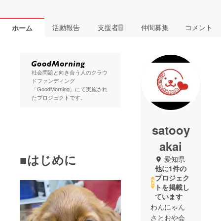
活動報告
支援者
仲間募集
コメント
ホーム
7
社会問題と向き合う人のクラウ
ドファンディング
「GoodMorning」にて実施され
たプロジェクトです。
satooy
akai
■はじめに
愛知県
他に1件の
プロジェク
トを掲載し
ています
わんにゃん
さとおや会