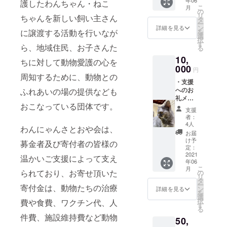
護したわんちゃん・ねこ
こ
月
の
リ
ちゃんを新しい飼い主さん
タ
ー
運営を行っ
ン
詳細を見る
に譲渡する活動を行いなが
を
選
ておりま
択
す
ら、地域住民、お子さんた
る
す、特定非
10,
営利活動法
ちに対して動物愛護の心を
000
円
人 保護譲
周知するために、動物との
渡推進協会
・支援
へのお
ふれあいの場の提供なども
は、犬・猫
礼メー
など愛玩動
おこなっている団体です。
ル
支援
物の殺処
者：
4人
分・飼育放
わんにゃんさとおや会は、
お届
棄ゼロを永
け予
募金者及び寄付者の皆様の
定：
続的に実現
2021
温かいご支援によって支え
するため、
年06
こ
月
飼育が困難
られており、お寄せ頂いた
の
リ
タ
になった個
ー
寄付金は、動物たちの治療
ン
詳細を見る
を
人・団体を
選
択
費や食費、ワクチン代、人
対象とし
す
る
て、動物保
件費、施設維持費など動物
50,
護活動を行