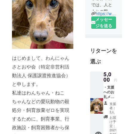
では、人と
人との繋が
https://www.satooyakai.or.jp/
りのように
メッセー
暖かい家族
ジを送る
の一員とし
て囲まれる
生活を願い
リターンを
に わん
ちゃん、ね
はじめまして、わんにゃん
選ぶ
こちゃんの
さとおや会（特定非営利活
新しい出会
5,0
動法人 保護譲渡推進協会）
いの場とし
00
円
と申します。
て、ひとり
・支援
でも多くの
私達はわんちゃん・ねこ
へのお
家族を見つ
礼メー
ちゃんなどの愛玩動物の殺
ル
けたい思い
支援
者：
処分・飼育放棄ゼロを実現
から譲渡会
3人
を開催 する
お届
するために、飼育事業、行
け予
ことになり
定：
政施設・飼育困難者から保
ました。
2021
年06