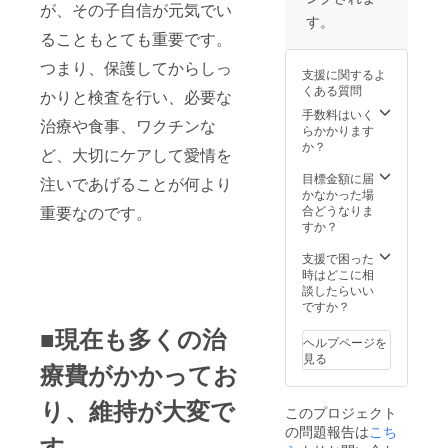
が、その子自信が元気でい
す。
ることもとても重要です。
つまり、保護してからしっ
支援に関するよ
くある質問
かりと検査を行い、必要な
手数料はいく
治療や食事、ワクチンな
らかかります
か？
ど、大切にケアして愛情を
目標金額に届
注いであげることが何より
かなかった場
合どうなりま
重要なのです。
すか？
支援で困った
時はどこに相
談したらいい
ですか？
■現在も多くの治
ヘルプページを
見る
療費がかかってお
り、維持が大変で
このプロジェクト
の問題報告は
こち
す