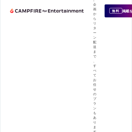
企
画
掲載
無料
か
ら
リ
タ
ー
ン
配
送
ま
で
、
す
べ
て
お
任
せ
の
プ
ラ
ン
も
あ
り
ま
す