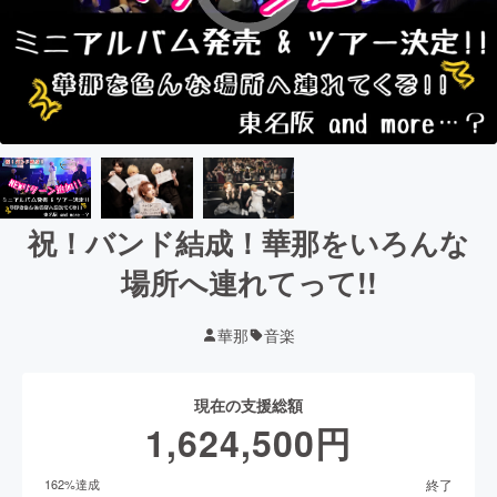
祝！バンド結成！華那をいろんな
場所へ連れてって!!
華那
音楽
現在の支援総額
1,624,500
円
終了
162
%達成