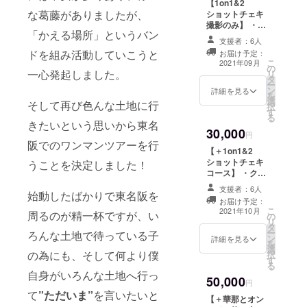
しては成功祈願
【1on1&2
らいたい名前や
な葛藤がありましたが、
の開催をもって
ショットチェキ
内容等をご記入
完了となりま
撮影のみ】 ・
ください。 ※ボ
「かえる場所」というバン
す。
1on1&2ショッ
イスメッセージ
支援者：6人
トチェキ撮影
は10秒程度で
ドを組み活動していこうと
お届け予定：
※1on1&2ショッ
こ
す。 ※メッセー
2021年09月
の
トチェキ撮影の
一心発起しました。
リ
ジ記入ご希望の
タ
みのコースで
ー
方は備考欄に内
ン
す。 ※1on1&2
詳細を見る
を
容をご記入くだ
選
ショットチェキ
そして再び色んな土地に行
択
さい。 ボイス
す
撮影本プロジェ
る
メッセージ、
クトのツアー箇
きたいという思いから東名
メッセージ共に
30,000
所のみ有効で
円
お任せも可能で
阪でのワンマンツアーを行
す。 ※1on1&2
す。 ※送料込み
【＋1on1&2
ショットチェキ
の金額です。 ※
ショットチェキ
うことを決定しました！
撮影は各ライブ
このリターンに
コース】 ・クラ
前に行います。
つきましては商
ウドファンディ
時間は後日連絡
支援者：6人
始動したばかりで東名阪を
品の発送をもっ
ング限定デザイ
いたします。
お届け予定：
て完了となりま
ンシリコンバン
こ
※1on1には必ず
2021年10月
周るのが精一杯ですが、い
の
す。
ド ・Live映像ダ
リ
身分証をご提示
タ
イジェスト&各
ー
ください。ご提
ろんな土地で待っている子
ン
ツアー先でのメ
詳細を見る
を
示いただけない
選
ンバーのオフ
の為にも、そして何より僕
択
場合はご参加い
す
ショットDVD ・
る
ただけません。
華那のツアー期
自身がいろんな土地へ行っ
※1on1&2ショッ
50,000
間中のランダム
円
トチェキ撮影に
チェキ(5枚のう
て
”ただいま”
を言いたいと
参加出来なかっ
【＋華那とオン
ち1枚はクラウド