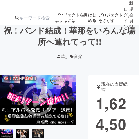
新
ロ
規
グ
会
プロジェクトを掲
はじ
プロジェクト
/
載するには
める
をさがす
イ
員
ン
登
祝！バンド結成！華那をいろんな場
録
所へ連れてって!!
人気のプロ
注目のリ
注目の新着プロ
募集終了が近いプ
もうすぐ公開
華那
音楽
ジェクト
ターン
ジェクト
ロジェクト
されます
アート・写真
音楽
現在の支援総
額
1,62
テクノロジー・ガジェット
ゲーム・サ
4,50
映像・映画
書籍・雑誌
ビジネス・起業
チャレンジ