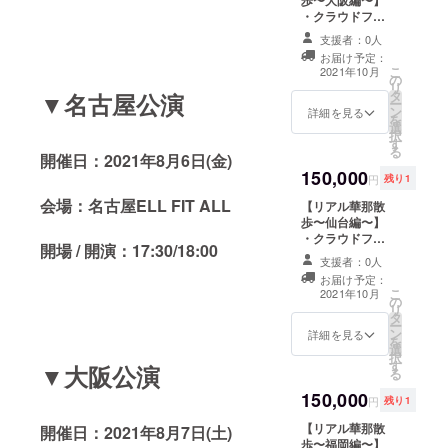
歩〜大阪編〜】
ディング限定) ・
トチェキ撮影は
しは致しかねま
・クラウドファ
1on1&2ショッ
各ライブ前に行
すので予めご了
ンディング限定
トチェキ撮影 ・
います。時間は
支援者：0人
承ください。 ※
デザインシリコ
華那と2人でオン
後日連絡いたし
お届け予定：
クラウドファン
ンバンド ・Live
ライン飲み会 ・
ます。 ※1on1に
こ
2021年10月
ディング終了後
の
映像ダイジェス
リアル華那散
は必ず身分証を
リ
にどこの会場で
タ
▼名古屋公演
ト&各ツアー先
歩〜東京編〜(2
ご提示くださ
ー
1on1&2ショッ
ン
でのメンバーの
詳細を見る
ショットチェキ
い。ご提示いた
を
トチェキ撮影を
選
オフショット
付) ※DVDは
だけない場合は
択
行いたいかのア
す
DVD ・華那のツ
DVD-Rでのお届
ご参加いただけ
る
ンケートのメッ
開催日：2021年8月6日(金)
アー期間中のラ
けとなります。
ません。
セージをお送り
150,000
ンダムチェキ(5
※1on1&2ショッ
※1on1&2ショッ
円
残り1
します。ご協力
枚のうち1枚はク
トチェキ撮影本
トチェキ撮影に
会場：名古屋ELL FIT ALL
下さいますと幸
【リアル華那散
ラウドファン
プロジェクトの
参加出来なかっ
いです。 ※送料
歩〜仙台編〜】
ディング限定) ・
ツアー箇所のみ
た場合でも、ご
込みの金額で
・クラウドファ
1on1&2ショッ
有効です。
支援金の払い戻
開場 / 開演：17:30/18:00
す。 ※このリ
ンディング限定
トチェキ撮影 ・
※1on1&2ショッ
しは致しかねま
支援者：0人
ターンにつきま
デザインシリコ
華那と2人でオン
トチェキ撮影は
すので予めご了
お届け予定：
しては商品の発
ンバンド ・Live
ライン飲み会 ・
各ライブ前に行
承ください。 ※
こ
2021年10月
送、1on1&2
の
映像ダイジェス
リアル華那散
います。時間は
クラウドファン
リ
ショットチェキ
タ
ト&各ツアー先
歩〜大阪編〜(2
後日連絡いたし
ディング終了後
ー
撮影の開催を
ン
でのメンバーの
詳細を見る
ショットチェキ
ます。 ※1on1に
にどこの会場で
を
持って完了とし
選
オフショット
付) ※DVDは
は必ず身分証を
どこの会場で
択
ます。
す
DVD ・華那のツ
▼大阪公演
DVD-Rでのお届
ご提示くださ
1on1&2ショッ
る
アー期間中のラ
けとなります。
い。ご提示いた
トチェキ撮影を
150,000
ンダムチェキ(5
※1on1&2ショッ
だけない場合は
円
残り1
行いたいかのア
枚のうち1枚はク
トチェキ撮影本
ご参加いただけ
ンケートのメッ
【リアル華那散
開催日：2021年8月7日(土)
ラウドファン
プロジェクトの
ません。
セージをお送り
歩〜福岡編〜】
ディング限定) ・