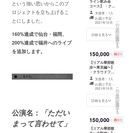
た場合でも、ご
ライン飲み会
という強い思いからこのプ
ファンディング
支援金の払い戻
コース】 ・クラ
限定) ・1on1&2
しは致しかねま
ウドファンディ
ロジェクトを立ち上げるこ
ショットチェキ
支援者：1人
すので予めご了
ング限定デザイ
撮影 ※DVDは
お届け予定：
とにしました。
承ください。 ※
ンシリコンバン
こ
DVD-Rでのお届
2021年10月
の
クラウドファン
ド ・Live映像ダ
リ
けとなります。
タ
ディング終了後
イジェスト&各
ー
※1on1&2ショッ
160%達成で仙台・福岡、
ン
にどこの会場で
ツアー先でのメ
詳細を見る
を
トチェキ撮影本
選
1on1&2ショッ
ンバーのオフ
択
プロジェクトの
200%達成で福井へのライブ
す
トチェキ撮影を
ショットDVD ・
る
ツアー箇所のみ
行いたいかのア
華那のツアー期
を追加します。
有効です。
150,000
ンケートのメッ
間中のランダム
円
残り1
※1on1&2ショッ
セージをお送り
チェキ(5枚のう
トチェキ撮影は
【リアル華那散
します。ご協力
ち1枚はクラウド
各ライブ前に行
歩〜東京編〜】
下さいますと幸
ファンディング
います。時間は
・クラウドファ
いです。 ※この
限定) ・1on1&2
後日連絡いたし
ンディング限定
リターンにつき
ショットチェキ
支援者：1人
ます。 ※1on1に
デザインシリコ
ましては
撮影 ・華那と2
は必ず身分証を
お届け予定：
ンバンド ・Live
1on1&2ショッ
人でオンライン
こ
2021年10月
ご提示くださ
の
映像ダイジェス
トチェキ撮影の
飲み会 ※DVDは
リ
い。ご提示いた
タ
ト&各ツアー先
開催を持って完
DVD-Rでのお届
ー
だけない場合は
ン
でのメンバーの
詳細を見る
了とします。
けとなります。
を
ご参加いただけ
選
オフショット
※1on1&2ショッ
択
ません。
す
DVD ・華那のツ
公演名：
「ただい
トチェキ撮影本
る
※1on1&2ショッ
アー期間中のラ
プロジェクトの
トチェキ撮影に
150,000
ンダムチェキ(5
ツアー箇所のみ
円
残り1
まって言わせて」
参加出来なかっ
枚のうち1枚はク
有効です。
た場合でも、ご
【リアル華那散
ラウドファン
※1on1&2ショッ
支援金の払い戻