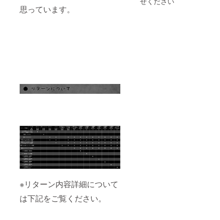
トチェキ撮影を
せください
ンケートのメッ
援者様の飲食費
このリターンに
思っています。
行いたいかのア
セージをお送り
のご負担はござ
つきましては商
ンケートのメッ
します。ご協力
いません。 ※リ
品の発送、
セージをお送り
下さいますと幸
アル華那散歩〜
1on1&2ショッ
します。ご協力
いです。 ※華那
福井編〜当日、
トチェキ撮影、
下さいますと幸
と2人でオンライ
止むを得ず支援
華那と2人でオン
いです。 ※華那
ン飲み会は本プ
者様が参加出来
ライン飲み会、
と2人でオンライ
ロジェクトのツ
なかった場合で
リアル華那散
ン飲み会は本プ
アー日程終了後
も、ご支援金の
歩〜福岡編〜の
ロジェクトのツ
に開催予定で
払い戻しは致し
開催を持って完
アー日程終了後
す。 ※華那と2人
かねますので予
了とします。
に開催予定で
でオンライン飲
めご了承くださ
す。 ※華那と2人
み会開催日に関
い。 ※送料込み
でオンライン飲
しまして後日5つ
の金額です。 ※
み会開催日に関
ほど予定日を提
このリターンに
しまして後日5つ
案致します。 ※
つきましては商
ほど予定日を提
リアル華那散歩
品の発送、
案致します。 ※
ハイパーは本プ
1on1&2ショッ
リアル華那散
ロジェクトのツ
トチェキ撮影、
歩〜名古屋編〜
アー日程終了
華那と2人でオン
は名古屋ライブ
後、東京都内で
ライン飲み会、
当日8月6日(金)
行う予定です。
リアル華那散
もしくは前日5日
※日時はご支援後
歩〜福井編〜の
(木)に名古屋市
メッセージでの
※リターン内容詳細について
開催を持って完
内で行う予定で
相談が可能で
了とします。
す。 ※支援者様
は下記をご覧ください。
す。 ※支援者様
の交通費は支援
の交通費は支援
者様のご負担と
者様のご負担と