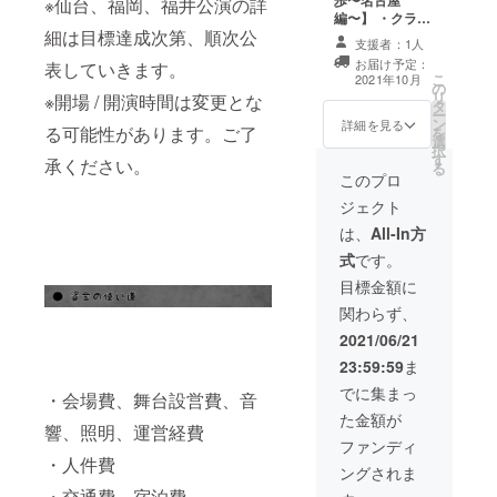
の飲食費のご負
歩〜名古屋
※仙台、福岡、福井公演の詳
つきましては商
グ限定) ・
してはあなただ
トチェキ撮影に
ンケートのメッ
ほど予定日を提
担はございませ
編〜】 ・クラウ
品の発送、
1on1&2ショッ
けの新曲お披露
参加出来なかっ
セージをお送り
案致します。 ※
細は目標達成次第、順次公
ん。 ※リアル華
ドファンディン
1on1&2ショッ
トチェキ撮影 ・
目ライブの開催
支援者：1人
た場合でも、ご
します。ご協力
リアル華那散
那散歩〜大阪
グ限定デザイン
トチェキ撮影、
華那と2人でオン
をもって完了と
支援金の払い戻
お届け予定：
表していきます。
下さいますと幸
歩〜仙台編〜は
編〜当日、止む
シリコンバンド
華那と2人でオン
ライン飲み会 ・
こ
なります。
2021年10月
しは致しかねま
いです。 ※華那
仙台ライブ当日8
の
を得ず支援者様
・Live映像ダイ
ライン飲み会、
リアル華那散歩
リ
※開場 / 開演時間は変更とな
すので予めご了
と2人でオンライ
月15日(日)もし
タ
が参加出来な
ジェスト&各ツ
リアル華那散
ハイパー(2
ー
承ください。 ※
ン飲み会は本プ
くは前日14日
ン
かった場合で
アー先でのメン
詳細を見る
歩〜東京編〜の
ショットチェキ
る可能性があります。ご了
を
クラウドファン
ロジェクトのツ
(土)、翌日16日
選
も、ご支援金の
バーのオフ
開催を持って完
付) →運転手付
択
ディング終了後
アー日程終了後
(月)のいずれか
す
払い戻しは致し
ショットDVD ・
了とします。
きのちょーカッ
承ください。
る
にどこの会場で
に開催予定で
で仙台市内で行
かねますので予
華那のツアー期
このプロ
コイイ車でお出
どこの会場で
す。 ※華那と2人
う予定です。 ※
めご了承くださ
間中のランダム
迎えドライブ
ジェクト
1on1&2ショッ
でオンライン飲
リアル華那散
い。 ※送料込み
チェキ(5枚のう
→到着まではフ
トチェキ撮影を
み会開催日に関
歩〜仙台編〜は
の金額です。 ※
ち1枚はクラウド
は、
All-In方
リートークetc…
行いたいかのア
しまして後日5つ
本プロジェクト
このリターンに
ファンディング
→素敵な景色
式
です。
ンケートのメッ
ほど予定日を提
が目標金額に達
つきましては商
限定) ・1on1&2
を見ながらディ
セージをお送り
案致します。 ※
成していなくて
品の発送、
ショットチェキ
目標金額に
ナー →ドキド
します。ご協力
リアル華那散
も決行致しま
1on1&2ショッ
撮影 ・華那と2
キワクワクサプ
関わらず、
下さいますと幸
歩〜福岡編〜は
す。その場合、
トチェキ撮影、
人でオンライン
ライズあり →
いです。 ※華那
福岡ライブ当日8
リアル華那散
華那と2人でオン
飲み会 ・リアル
2021/06/21
思い出2ショット
と2人でオンライ
月20日(金)もし
歩〜仙台編〜は
ライン飲み会、
華那散歩〜名古
チェキ付き
23:59:59
ま
ン飲み会は本プ
くは前日19日
本プロジェクト
リアル華那散
屋編〜(2ショッ
※DVDはDVD-R
ロジェクトのツ
(木)、翌日21日
のツアー日程終
歩〜大阪編〜の
トチェキ付)
でに集まっ
でのお届けとな
・会場費、舞台設営費、音
アー日程終了後
(土)のいずれか
了後に仙台市内
開催を持って完
※DVDはDVD-R
ります。
た金額が
に開催予定で
で福岡市内で行
で行う予定で
了とします。
でのお届けとな
※1on1&2ショッ
響、照明、運営経費
す。 ※華那と2人
う予定です。 ※
す。 ※支援者様
ります。
ファンディ
トチェキ撮影本
でオンライン飲
リアル華那散
の交通費は支援
・人件費
※1on1&2ショッ
プロジェクトの
ングされま
み会開催日に関
歩〜福岡編〜は
者様のご負担と
トチェキ撮影本
ツアー箇所のみ
しまして後日5つ
本プロジェクト
・交通費、宿泊費
なります。 ※支