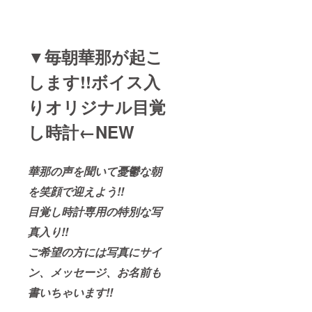
なります。 ※支
なります。 ※支
援者様の飲食費
援者様の飲食費
のご負担はござ
のご負担はござ
いません。 ※リ
いません。 ※リ
アル華那散歩〜
アル華那散歩ハ
▼毎朝華那が起こ
名古屋編〜当
イパー当日、止
日、止むを得ず
むを得ず支援者
します!!ボイス入
支援者様が参加
様が参加出来な
出来なかった場
かった場合で
合でも、ご支援
りオリジナル目覚
も、ご支援金の
金の払い戻しは
払い戻しは致し
致しかねますの
かねますので予
し時計←NEW
で予めご了承く
めご了承くださ
ださい。 ※送料
い。 ※送料込み
込みの金額で
の金額です。 ※
す。 ※このリ
このリターンに
華那の声を聞いて憂鬱な朝
ターンにつきま
つきましては商
しては商品の発
を笑顔で迎えよう!!
品の発送、
送、1on1&2
1on1&2ショッ
目覚し時計専用の特別な写
ショットチェキ
トチェキ撮影、
撮影、華那と2人
華那と2人でオン
真入り!!
でオンライン飲
ライン飲み会、
み会、リアル華
リアル華那散歩
ご希望の方には写真にサイ
那散歩〜名古屋
ハイパーの開催
編〜の開催を
を持って完了と
ン、メッセージ、お名前も
持って完了とし
します。
ます。
書いちゃいます!!