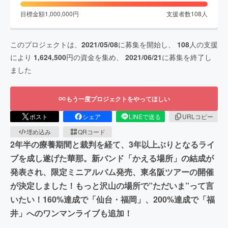
目標金額
1,000,000
円
支援者数
108
人
このプロジェクトは、
2021/05/08
に募集を開始し、
108
人の支援
により
1,624,500
円の資金を集め、
2021/06/21
に募集を終了し
ました
もう一度プロジェクトをやってほしい
ポスト
シェア
LINEで送る
URLコピー
埋め込み
QRコード
2年半の療養期間と裁判を経て、3年以上ぶりとなるライ
ブを成し遂げた華那。新バンド「かえる場所」の結成が
発表され、限定ミニアルバム発売、東名阪ツアーの開催
が決定しました！もっと沢山の場所で”ただいま”って言
いたい！160%達成で「仙台・福岡」、200%達成で「福
井」へのワンマンライブも追加！