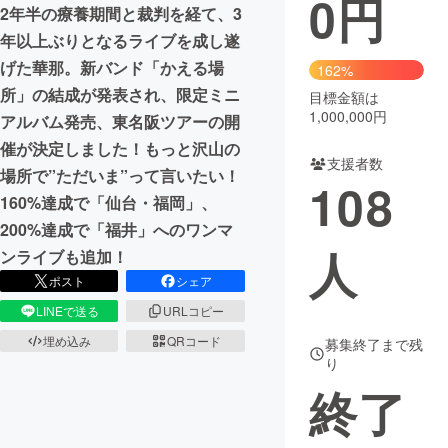
0
円
2年半の療養期間と裁判を経て、3
まちづくり・地域活性化
年以上ぶりとなるライブを成し遂
げた華那。新バンド「かえる場
162%
所」の結成が発表され、限定ミニ
目標金額は
CAMPFIRE for Social Good
CAMPFIRE Creation
1,000,000円
アルバム発売、東名阪ツアーの開
CAMPFIREふるさと納税
machi-ya
コミュニティ
催が決定しました！もっと沢山の
支援者数
場所で”ただいま”って言いたい！
108
160%達成で「仙台・福岡」、
200%達成で「福井」へのワンマ
人
ンライブも追加！
ポスト
シェア
LINEで送る
URLコピー
埋め込み
QRコード
募集終了まで残
り
終了