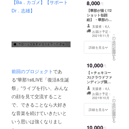
【Ba．カゴメ】
【サポート
8,000
ります。 ※送料
円
込みの金額で
Dr．志雄】
【華那が描く!!2
す。 ※このリ
ショット似顔
ターンにつきま
絵】 ・華那の髪
しては商品の発
の毛や色の指定
送を持って完了
支援者：6人
も可能!! ・ご希
となります。
お届け予定：
望の方にはサイ
こ
2021年11月
の
ンやメッセー
リ
タ
ジ、お名前も記
ー
ン
入します!! ※クラ
詳細を見る
を
選
ウドファンディ
択
す
ング終了後、支
る
援者様の写真を
10,000
送ってもらうた
円
めの案内をメー
前回のプロジェクト
であ
【＋チェキコー
ルにて送信しま
ス(クラウドファ
る”華那1stLIVE「復活&生誕
す。 ※2ショット
ンディング限定
似顔絵は色紙に
チェキ入り)】 ・
祭」”ライブを行い、みんな
描いてお届けし
支援者：4人
クラウドファン
ます。 ※送料込
お届け予定：
ディング限定デ
の顔を見て交流すること
こ
みの金額です。
2021年10月
の
ザインシリコン
リ
※このリターンに
で、できることなら大好き
タ
バンド ・Live映
ー
つきましては商
ン
像ダイジェスト
詳細を見る
を
品の発送をもっ
な音楽を続けていきたいと
選
&各ツアー先で
択
て完了となりま
す
のメンバーのオ
る
いう思いは強くなりまし
す。
フショットDVD
10,000
・華那のツアー
円