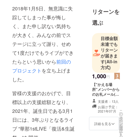
2018年1月5日、無意識に失
リターンを
踪してしまった事が悔し
選ぶ
く、また申し訳ない気持ち
が大きく、みんなの前でス
目標金額
テージに立って謝り、せめ
未達でも
リターン
て1度だけでもライブができ
が届きま
たらという思いから
前回の
す
(All-in
方式)
プロジェクト
を立ち上げま
1,000
円
した。
【"かえる場
所"メンバーから
皆様の支援のおかげで、目
のお礼メール(動
画データ付)】
標以上の支援総額となり、
支援者：13人
・"かえる場
お届け予定：
所"からのお礼
2021年、誕生日である3月1
こ
2021年07月
の
メール(動画デー
リ
タ
タ付)1通 ※メー
日には、3年ぶりとなるライ
ー
ン
ルアドレスは必
詳細を見る
を
ブ ”華那1stLIVE「復活&生誕
選
ず送受信が可能
択
す
なメールアドレ
る