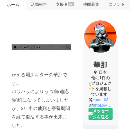
活動報告
支援者
仲間募集
コメント
ホーム
99+
華那
日本
かえる場所ギターの華那で
他に1件の
す。
プロジェク
トを掲載し
パワハラによりうつ病(適応
ています
障害)になってしまいました
kana_03_01
https://kana-gt.com
が、2年半の裁判と療養期間
メッセー
を経て復活する事が出来ま
ジを送る
した。