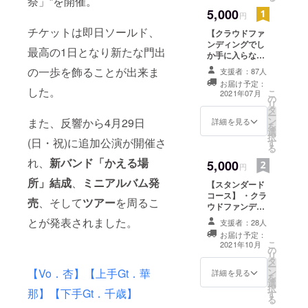
祭」”を開催。
スをご入力くだ
5,000
さい。
円
※「@gmail.com
チケットは即日ソールド、
【クラウドファ
」からのメール
ンディングでし
受信許可をお願
最高の1日となり新たな門出
か手に入らな
いいたします。
い！ミニアルバ
※このリターンに
の一歩を飾ることが出来ま
支援者：87人
ム＋おしゃれ
つきましては
お届け予定：
カード(照)】 ・
した。
メールの送信を
こ
2021年07月
の
ミニアルバム1枚
もって完了とし
リ
タ
・おしゃれカー
ます。
ー
ン
ド(照) ※一般での
また、反響から4月29日
詳細を見る
を
選
販売はございま
択
(日・祝)に追加公演が開催さ
す
せん。 ※CD-Rで
る
のお届けとなり
れ、
新バンド「かえる場
5,000
ます。 ※7月中の
円
お届け予定で
所」結成
、
ミニアルバム発
【スタンダード
す。
コース】 ・クラ
売
、そして
ツアー
を周るこ
ウドファンディ
ング限定デザイ
とが発表されました。
支援者：28人
ンシリコンバン
お届け予定：
ド ・Live映像ダ
こ
2021年10月
の
イジェスト&各
リ
タ
ツアー先でのメ
ー
ン
【Vo．杏】【上手Gt．華
ンバーのオフ
詳細を見る
を
選
ショットDVD
択
那】
【下手Gt．千歳】
す
※DVDはDVD-R
る
でのお届けとな