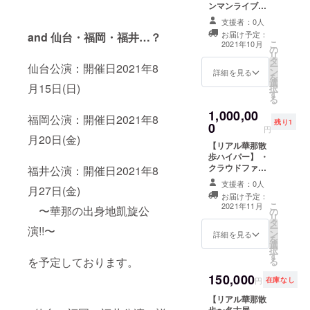
行いたいかのア
しまして後日5つ
ンマンライブ】
1on1&2ショッ
有効です。
トチェキ撮影に
ンケートのメッ
ほど予定日を提
・あなただけの
トチェキ撮影 ・
※1on1&2ショッ
参加出来なかっ
セージをお送り
支援者：0人
案致します。 ※
ワンマンライブ
華那と2人でオン
トチェキ撮影は
た場合でも、ご
します。ご協力
リアル華那散
お届け予定：
and 仙台・福岡・福井…？
(新曲お披露目付
ライン飲み会 ・
各ライブ前に行
支援金の払い戻
こ
下さいますと幸
2021年10月
歩〜東京編〜は
の
き) ・あなただけ
リアル華那散
います。時間は
しは致しかねま
リ
いです。 ※華那
本プロジェクト
タ
のセトリ ・一緒
歩〜福岡編〜(2
後日連絡いたし
すので予めご了
ー
仙台公演：開催日2021年8
と2人でオンライ
のツアー日程終
ン
にメモリアル
詳細を見る
ショットチェキ
ます。 ※1on1に
承ください。 ※
を
ン飲み会は本プ
了後に東京都内
選
チェキ 開催日
付) ※DVDは
は必ず身分証を
月15日(日)
クラウドファン
択
ロジェクトのツ
で行う予定で
す
時：2021年10月
DVD-Rでのお届
ご提示くださ
ディング終了後
る
アー日程終了後
す。 ※支援者様
1日(金) 開催場
けとなります。
い。ご提示いた
にどこの会場で
に開催予定で
の交通費は支援
1,000,00
所：都内某所 ※
福岡公演：開催日2021年8
※1on1&2ショッ
だけない場合は
どこの会場で
す。 ※華那と2人
者様のご負担と
残り1
0
当日は身分証で
トチェキ撮影本
円
ご参加いただけ
1on1&2ショッ
でオンライン飲
なります。 ※支
月20日(金)
入場確認を行い
プロジェクトの
ません。
トチェキ撮影を
み会開催日に関
援者様の飲食費
【リアル華那散
ますので代表者
ツアー箇所のみ
※1on1&2ショッ
行いたいかのア
しまして後日5つ
のご負担はござ
歩ハイパー】 ・
様1名(支援者様)
有効です。
トチェキ撮影に
ンケートのメッ
ほど予定日を提
いません。 ※リ
クラウドファン
福井公演：開催日2021年8
の身分証をご持
※1on1&2ショッ
参加出来なかっ
セージをお送り
案致します。 ※
アル華那散歩〜
ディング限定デ
参ください。 ※
トチェキ撮影は
支援者：0人
た場合でも、ご
します。ご協力
リアル華那散
月27日(金)
東京編〜当日、
ザインシリコン
当日あなただけ
各ライブ前に行
支援金の払い戻
お届け予定：
下さいますと幸
歩〜大阪編〜は
止むを得ず支援
バンド ・Live映
の新曲お披露目
こ
います。時間は
2021年11月
しは致しかねま
〜華那の出身地凱旋公
いです。 ※華那
大阪ライブ当日8
の
者様が参加出来
像ダイジェスト
ワンマンライブ
リ
後日連絡いたし
すので予めご了
と2人でオンライ
月7日(土)もしく
タ
なかった場合で
&各ツアー先で
に参加出来な
ー
ます。 ※1on1に
演!!〜
承ください。 ※
ン飲み会は本プ
は翌日8日(日)に
ン
も、ご支援金の
のメンバーのオ
詳細を見る
かった場合で
を
は必ず身分証を
クラウドファン
ロジェクトのツ
大阪府内で行う
選
払い戻しは致し
フショットDVD
も、ご支援金の
択
ご提示くださ
ディング終了後
アー日程終了後
予定です。 ※支
す
かねますので予
・華那のツアー
を予定しております。
払い戻しは致し
る
い。ご提示いた
にどこの会場で
に開催予定で
援者様の交通費
めご了承くださ
期間中のランダ
かねますので予
だけない場合は
どこの会場で
す。 ※華那と2人
は支援者様のご
150,000
い。 ※送料込み
ムチェキ(5枚の
円
在庫なし
めご了承くださ
ご参加いただけ
1on1&2ショッ
でオンライン飲
負担となりま
の金額です。 ※
うち1枚はクラウ
い。 ※このリ
ません。
トチェキ撮影を
み会開催日に関
す。 ※支援者様
【リアル華那散
このリターンに
ドファンディン
ターンにつきま
※1on1&2ショッ
行いたいかのア
しまして後日5つ