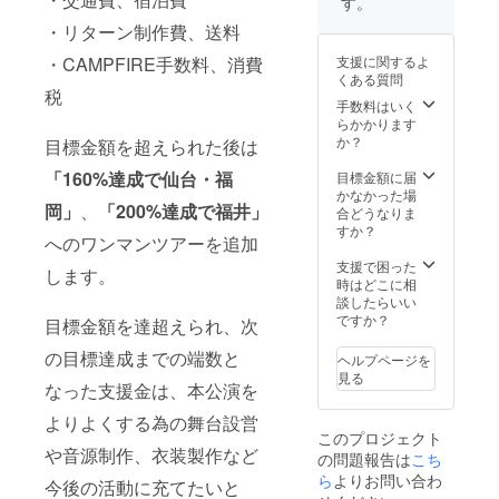
プロジェクトの
す。
有効です。
ほど予定日を提
が目標金額に達
援者様の飲食費
ツアー箇所のみ
※1on1&2ショッ
・リターン制作費、送料
案致します。 ※
成していなくて
のご負担はござ
有効です。
トチェキ撮影は
リアル華那散
も決行致しま
いません。 ※リ
※1on1&2ショッ
各ライブ前に行
・CAMPFIRE手数料、消費
支援に関するよ
歩〜福井編〜は
す。その場合、
アル華那散歩〜
トチェキ撮影は
います。時間は
くある質問
福井ライブ当日8
リアル華那散
仙台編〜当日、
各ライブ前に行
後日連絡いたし
税
月27日(金)もし
歩〜福岡編〜は
止むを得ず支援
手数料はいく
います。時間は
ます。 ※1on1に
くは前日26日
本プロジェクト
者様が参加出来
らかかります
後日連絡いたし
は必ず身分証を
(木)、翌日29日
のツアー日程終
なかった場合で
か？
ます。 ※1on1に
目標金額を超えられた後は
ご提示くださ
(土)のいずれか
了後に福岡市内
も、ご支援金の
は必ず身分証を
い。ご提示いた
で福井市内で行
で行う予定で
「
160%達成で仙台・福
払い戻しは致し
目標金額に届
ご提示くださ
だけない場合は
う予定です。 ※
す。 ※支援者様
かねますので予
かなかった場
い。ご提示いた
ご参加いただけ
リアル華那散
岡」
、
「
200%達成で福井」
の交通費は支援
めご了承くださ
合どうなりま
だけない場合は
ません。
歩〜福井編〜は
者様のご負担と
い。 ※送料込み
すか？
ご参加いただけ
※1on1&2ショッ
へのワンマンツアーを追加
本プロジェクト
なります。 ※支
の金額です。 ※
ません。
トチェキ撮影に
が目標金額に達
援者様の飲食費
このリターンに
支援で困った
※1on1&2ショッ
参加出来なかっ
します。
成していなくて
のご負担はござ
つきましては商
時はどこに相
トチェキ撮影に
た場合でも、ご
も決行致しま
いません。 ※リ
品の発送、
談したらいい
参加出来なかっ
支援金の払い戻
す。その場合、
アル華那散歩〜
1on1&2ショッ
ですか？
た場合でも、ご
目標金額を達超えられ、次
しは致しかねま
リアル華那散
福岡編〜当日、
トチェキ撮影、
支援金の払い戻
すので予めご了
歩〜福井編〜は
止むを得ず支援
華那と2人でオン
の目標達成までの端数と
しは致しかねま
承ください。 ※
ヘルプページを
本プロジェクト
者様が参加出来
ライン飲み会、
すので予めご了
クラウドファン
見る
のツアー日程終
なった支援金は、本公演を
なかった場合で
リアル華那散
承ください。 ※
ディング終了後
了後に福井市内
も、ご支援金の
歩〜仙台編〜の
クラウドファン
にどこの会場で
よりよくする為の舞台設営
で行う予定で
払い戻しは致し
開催を持って完
ディング終了後
どこの会場で
このプロジェクト
す。 ※支援者様
かねますので予
了とします。
にどこの会場で
1on1&2ショッ
や音源制作、衣装製作など
の交通費は支援
の問題報告は
こち
めご了承くださ
どこの会場で
トチェキ撮影を
者様のご負担と
い。 ※送料込み
ら
よりお問い合わ
1on1&2ショッ
行いたいかのア
今後の活動に充てたいと
なります。 ※支
の金額です。 ※