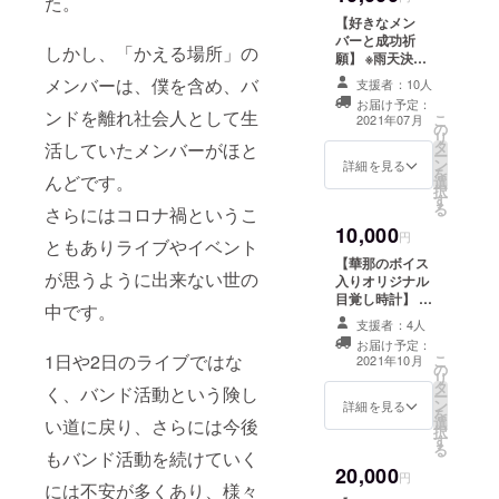
た。
期間中ランダム
【好きなメン
チェキ(5枚のう
バーと成功祈
ち1枚はクラウド
しかし、「かえる場所」の
願】 ※雨天決行
ファンディング
※杏、華那、千
メンバーは、僕を含め、バ
限定) ※DVDは
支援者：10人
歳、カゴメの中
DVD-Rでのお届
お届け予定：
から1人を選んで
ンドを離れ社会人として生
こ
けとなります。
2021年07月
の
祈願にいけま
リ
※送料込みの金額
タ
す。 ※当日の時
活していたメンバーがほと
ー
です。 ※このリ
ン
間に関してはク
詳細を見る
を
ターンにつきま
んどです。
選
ラウドファン
択
しては商品の発
す
ディング終了後
る
送を持って完了
さらにはコロナ禍というこ
に予約フォーム
となります。
10,000
にて行う予定で
円
ともありライブやイベント
す。 ※当日は身
【華那のボイス
分証で参加の確
が思うように出来ない世の
入りオリジナル
認を行いますの
目覚し時計】 ・
で必ず身分証を
中です。
特別な写真入
ご持参くださ
支援者：4人
り!!華那のボイ
い。 ※当日成功
お届け予定：
ス入り目覚し時
1日や2日のライブではな
こ
祈願に参加出来
2021年10月
の
計 ・ご希望の方
リ
なかった場合で
タ
にはサインや
く、バンド活動という険し
ー
も、ご支援金の
ン
メッセージ、お
詳細を見る
を
払い戻しは致し
選
名前も記入しま
い道に戻り、さらには今後
択
かねますので予
す
す!!(ご希望の方
る
めご了承くださ
もバンド活動を続けていく
は備考欄にご記
い。 ※このリ
20,000
入ください) ※備
円
ターンにつきま
には不安が多くあり、様々
考欄に呼んでも