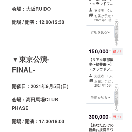
ツアー箇所のみ
※1on1&2ショッ
します。ご協力
・クラウドファ
1on1&2ショッ
有効です。
トチェキ撮影に
下さいますと幸
会場：大阪RUIDO
ンディング限定
トチェキ撮影 ・
※1on1&2ショッ
参加出来なかっ
いです。 ※華那
支援者：0人
デザインシリコ
華那と2人でオン
トチェキ撮影は
た場合でも、ご
と2人でオンライ
お届け予定：
ンバンド ・Live
ライン飲み会 ・
各ライブ前に行
支援金の払い戻
こ
ン飲み会は本プ
2021年10月
開場 / 開演：12:00/12:30
の
映像ダイジェス
リアル華那散
います。時間は
しは致しかねま
リ
ロジェクトのツ
タ
ト&各ツアー先
歩〜仙台編〜(2
後日連絡いたし
すので予めご了
ー
アー日程終了後
ン
でメンバーのオ
詳細を見る
ショットチェキ
ます。 ※1on1に
承ください。 ※
を
に開催予定で
選
フショットDVD
付) ※DVDは
は必ず身分証を
クラウドファン
択
す。 ※華那と2人
す
・華那のツアー
DVD-Rでのお届
ご提示くださ
ディング終了後
る
でオンライン飲
期間中のランダ
けとなります。
い。ご提示いた
にどこの会場で
み会開催日に関
150,000
ムチェキ(5枚の
※1on1&2ショッ
だけない場合は
円
残り1
どこの会場で
しまして後日5つ
うち1枚はクラウ
トチェキ撮影本
▼東京公演-
ご参加いただけ
1on1&2ショッ
ほど予定日を提
【リアル華那散
ドファンディン
プロジェクトの
ません。
トチェキ撮影を
案致します。 ※
歩〜福井編〜】
グ限定) ・
ツアー箇所のみ
※1on1&2ショッ
行いたいかのア
FINAL-
送料込みの金額
・クラウドファ
1on1&2ショッ
有効です。
トチェキ撮影に
ンケートのメッ
です。 ※このリ
ンディング限定
トチェキ撮影 ・
※1on1&2ショッ
参加出来なかっ
セージをお送り
支援者：0人
ターンにつきま
デザインシリコ
華那と2人でオン
トチェキ撮影は
た場合でも、ご
します。ご協力
しては商品の発
お届け予定：
ンバンド ・Live
ライン飲み会 ・
各ライブ前に行
支援金の払い戻
こ
開催日：2021年9月5日(日)
下さいますと幸
2021年10月
送、1on1&2
の
映像ダイジェス
リアル華那散
います。時間は
しは致しかねま
リ
いです。 ※華那
ショットチェキ
タ
ト&各ツアー先
歩〜福岡編〜(2
後日連絡いたし
すので予めご了
ー
と2人でオンライ
撮影、華那と2人
ン
でのメンバーの
詳細を見る
ショットチェキ
ます。 ※1on1に
会場：高田馬場CLUB
承ください。 ※
を
ン飲み会は本プ
でオンライン飲
選
オフショット
付) ※DVDは
は必ず身分証を
クラウドファン
択
ロジェクトのツ
み会の開催を
す
DVD ・華那のツ
PHASE
DVD-Rでのお届
ご提示くださ
ディング終了後
る
アー日程終了後
持って完了とし
アー期間中のラ
けとなります。
い。ご提示いた
にどこの会場で
に開催予定で
ます。
300,000
ンダムチェキ(5
※1on1&2ショッ
だけない場合は
円
残り1
どこの会場で
す。 ※華那と2人
開場 / 開演：17:30/18:00
枚のうち1枚はク
トチェキ撮影本
ご参加いただけ
1on1&2ショッ
でオンライン飲
【あなただけの
ラウドファン
プロジェクトの
ません。
トチェキ撮影を
み会開催日に関
新曲お披露目ワ
ディング限定) ・
ツアー箇所のみ
※1on1&2ショッ