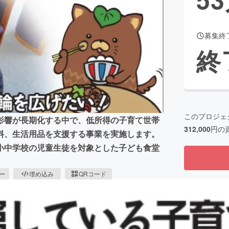
募集終
CAMPFIRE for Social Good
CAMPFIRE Creation
終
CAMPFIREふるさと納税
machi-ya
コミュニティ
このプロジェ
影響が長期化する中で、低所得の子育て世帯
312,000
円の
料、生活用品を支援する事業を実施します。
小中学校の児童生徒を対象とした子ども食堂
ピー
埋め込み
QRコード