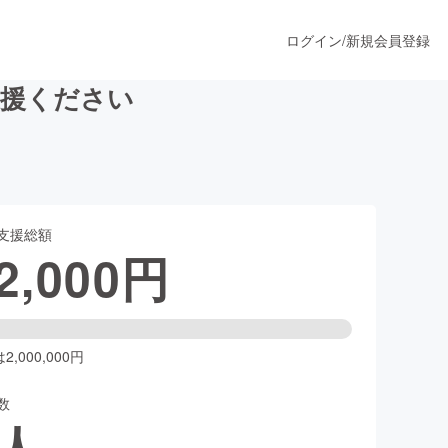
ログイン
/
新規会員登録
支援ください
うすぐ公開されます
支援総額
プロダクト
2,000
円
ファッション
スポーツ
,000,000円
数
ア
ソーシャルグッド
人