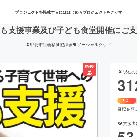
プロジェクトを掲載するには
はじめる
プロジェクトをさがす
も支援事業及び子ども食堂開催にご
甲斐市社会福祉協議会
ソーシャルグッド
注目のリターン
注目の新着プロジェクト
募集終了が近いプロジェクト
も
現在の
音楽
舞台・パフォーマンス
31
ゲーム・サービス開発
フード・飲食店
15%
書籍・雑誌出版
アニメ・漫画
目標金額は2
支援者
チャレンジ
ビューティー・ヘルスケ
53