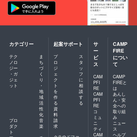
カテゴリー
起案サポート
サ
CAMP
ー
FIRE
テク
ま
プ
ス
ビ
につい
ノロ
ち
ロ
タ
ス
て
ジー
づ
ジ
ッ
・ガ
く
ェ
フ
CAM
CAMP
ジェ
り
ク
に
PFI
FIREと
ット
・
ト
相
RE
は
地
を
談
CAM
あんし
域
作
す
PFI
ん・安
活
る
る
RE
全への
性
資
コ
取り組
化
料
ミュ
み
プロ
音
請
ニ
ニュー
ダク
楽
求
ティ
ス
ト
CAM
ヘルプ
クラウドファ