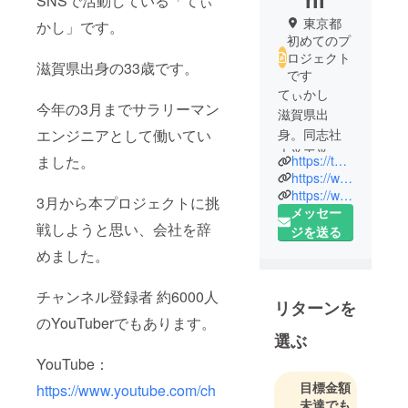
SNSで活動している「てぃ
東京都
かし」です。
初めてのプ
ロジェクト
滋賀県出身の33歳です。
です
てぃかし
今年の3月までサラリーマン
滋賀県出
エンジニアとして働いてい
身。同志社
大学工学部
ました。
https://thikashi-blog.com
卒業。
https://www.youtube.com/channel/UCosQ4LrZYUhmzxpmPccS8lA?sub_confirmation=1
滋賀県に18
https://www.youtube.com/channel/UCKi3kCzk92WUqc9gTZrC0Bg?sub_confirmation=1
3月から本プロジェクトに挑
メッセー
年、京都に4
戦しようと思い、会社を辞
ジを送る
年、大阪に3
めました。
年半、
その後、東
京に移り住
チャンネル登録者 約6000人
リターンを
む。
のYouTuberでもあります。
大阪にいた
選ぶ
時は塾講師
YouTube：
として理数
目標金額
https://www.youtube.com/ch
系の科目を
未達でも