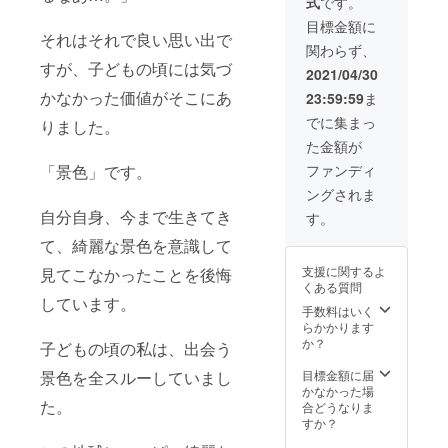
式
です。
す。 ※
公序良
目標金額に
俗に反
それはそれで良い思い出で
関わらず、
する内
すが、子どもの頃には気づ
容、法
2021/04/30
令に違
かなかった価値がそこにあ
23:59:59
ま
反する
内容な
でに集まっ
りました。
どはお
た金額が
受けで
きませ
「景色」です。
ファンディ
ん。
ングされま
自分自身、今まで生きてき
す。
て、綺麗な景色を意識して
支援に関するよ
見てこなかったことを後悔
くある質問
しています。
手数料はいく
らかかります
か？
子どもの頃の私は、出会う
景色を全スルーしていまし
目標金額に届
かなかった場
た。
合どうなりま
すか？