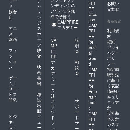
フー
チ
PFI
お問い
ンディングの
ド・
ャ
RE
合わせ
ノウハウを無
飲食
レ
Crea
料で学ぼう
店
ン
tion
各種規定
CAMPFIRE
ジ
CAM
アカデミー
アニ
ス
利用規
PFI
メ・
ポ
約
RE
漫画
ー
CA
説
細則
for
ツ
MP
明
プライ
Soci
ファ
映
FI
会
バシー
al
ッ
像
RE
・
ポリ
Goo
ショ
・
ア
相
シー
d
ン
映
カ
談
特定商
CAM
画
デ
会
取引法
PFI
ゲー
書
ミ
に基づ
RE
ム・
籍
ー
く表記
for
サー
・
と
情報セ
Ente
ビス
雑
は
キュリ
rtain
開発
誌
ク
サ
ティ方
men
出
ラ
ポ
針
t
版
ウ
ー
反社基
CAM
ビジ
ビ
ド
ト
本方針
PFI
ネ
ュ
フ
サ
カスタ
RE
ス・
ー
ァ
ー
マーハ
for