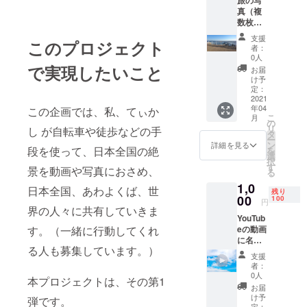
前また
真（複
はニッ
ようとキャ
数枚）
クネー
ンプファイ
をメー
ムのご
支援
このプロジェクト
ヤーを登
ルで送
記入を
者：
付＋お
よろし
0人
録。
礼メー
で実現したいこと
くお願
お届
ル 1000
いしま
け予
円 旅の
す。
定：
写真を
2021
年04
この企画では、私、てぃか
メール
こ
月
に添付
の
リ
し が自転車や徒歩などの手
してお
タ
ー
送りし
ン
詳細を見る
段を使って、日本全国の絶
を
ます。
選
択
す
景を動画や写真におさめ、
る
1,0
日本全国、あわよくば、世
残り
00
100
円
界の人々に共有していきま
YouTub
す。（一緒に行動してくれ
eの動画
に名前
る人も募集しています。）
（ニッ
支援
クネー
者：
ム）を
0人
本プロジェクトは、その第1
記載
お届
1000円
け予
弾です。
動画の
定：