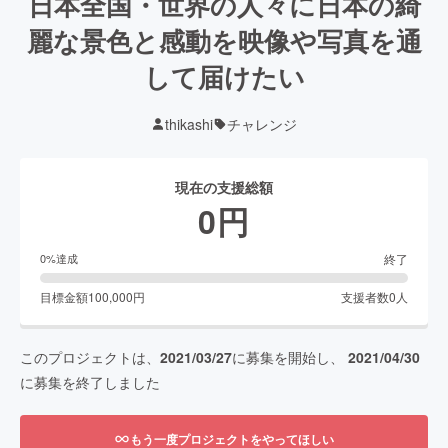
日本全国・世界の人々に日本の綺
麗な景色と感動を映像や写真を通
して届けたい
thikashi
チャレンジ
現在の支援総額
0
円
終了
0
%達成
目標金額
100,000
円
支援者数
0
人
このプロジェクトは、
2021/03/27
に募集を開始し、
2021/04/30
に募集を終了しました
もう一度プロジェクトをやってほしい