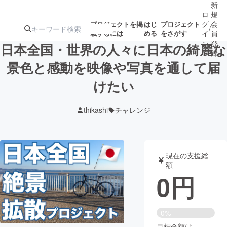
新
ロ
規
グ
会
プロジェクトを掲
はじ
プロジェクト
/
載するには
める
をさがす
イ
員
ン
登
日本全国・世界の人々に日本の綺麗な
録
景色と感動を映像や写真を通して届
けたい
人気のプロ
注目のリ
注目の新着プロ
募集終了が近いプ
もうすぐ公開
ジェクト
ターン
ジェクト
ロジェクト
されます
thikashi
チャレンジ
アート・写真
音楽
現在の支援総
テクノロジー・ガジェット
ゲーム・サ
額
0
円
映像・映画
書籍・雑誌
0%
ビジネス・起業
チャレンジ
目標金額は