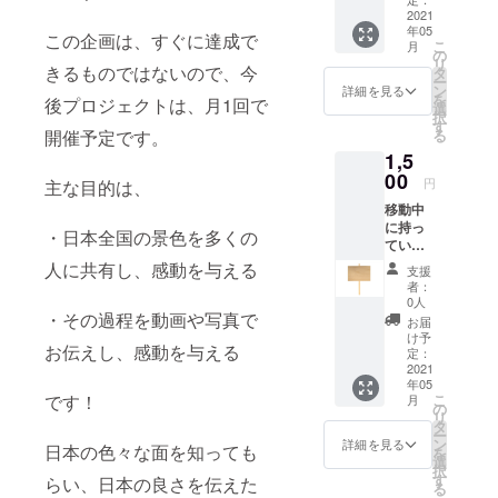
終わり
2021
年05
に応援
この企画は、すぐに達成で
こ
月
してく
の
リ
れた人
きるものではないので、今
タ
ー
として
ン
詳細を見る
を
後プロジェクトは、月1回で
お名前
選
択
を掲載
す
開催予定です。
る
しま
1,5
す。 備
考欄に
00
円
主な目的は、
名前を
移動中
入力し
に持っ
てくだ
・日本全国の景色を多くの
ている
さい。
プレー
※支援
人に共有し、感動を与える
支援
トに名
時、必
者：
前
ず備考
0人
（ニッ
・その過程を動画や写真で
欄にご
お届
クネー
希望の
け予
お伝えし、感動を与える
ム）を
お名前
定：
記載。
2021
をご記
年05
移動す
入くだ
です！
こ
月
る際
さい。
の
リ
は、プ
タ
ー
レート
ン
詳細を見る
日本の色々な面を知っても
を
を持っ
選
択
て移動
す
らい、日本の良さを伝えた
る
しま