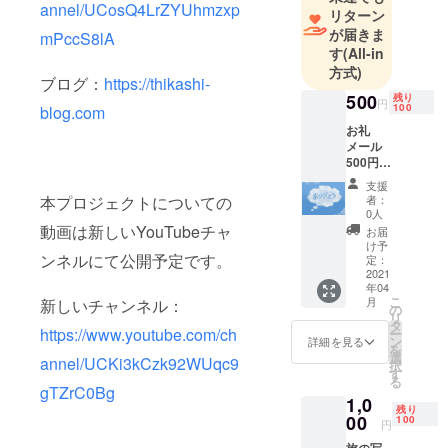
担当。
annel/UCosQ4LrZYUhmzxp
リターン
面白いこと
が届きま
mPccS8lA
をしたいと
す
(All-in
方式)
思い、何か
ブログ：
https://thikashi-
しようと考
500
残り
円
100
blog.com
えた結果、
お礼
インター
メール
ネットに可
500円
感謝の
能性を見出
支援
気持ち
本プロジェクトについての
者：
す。
を込め
0人
以来、ブロ
てお礼
動画は新しいYouTubeチャ
お届
のメッ
け予
グや
ンネルにて公開予定です。
セージ
定：
YouTube投
をお送
2021
年04
りま
稿にチャレ
こ
月
新しいチャンネル：
す。 ※
の
ンジ。
リ
ひとり
タ
https://www.youtube.com/ch
ー
いつしか世
ひとり
ン
詳細を見る
を
にメッ
選
界を旅した
annel/UCKi3kCzk92WUqc9
択
セージ
す
いと思うよ
る
を送り
gTZrC0Bg
1,0
うになり、
たいの
残り
で備考
00
100
世界一周の
円
欄に名
夢を達成し
旅の写