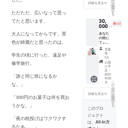
ー
グルー
ン
詳細を見る
を
プで、1
選
択
名の場
ただただ、広いなって思っ
す
る
合は、
30,
てたと思います。
サシで
残り3
食事。
000
円
（食事
大人になってからです。景
あなた
代は2万
の街に
円に含
色が綺麗だと思ったのは。
てぃか
む。こ
しが訪
ちらで
支援
問し
払いま
者：
学生の頃に行った、遠足や
て、1〜
す。）
0人
2時間あ
修学旅行。
お届
なたの
け予
ために
定：
働く 3
2021
「誰と同じ班になるか
年05
万円
こ
月
な。」
（審査
の
リ
あり）
タ
ー
東京か
ン
詳細を見る
を
「300円のお菓子は何を買お
らの交
選
択
通費が
す
うかな。」
る
発生す
このプロ
る場合
ジェクト
は、別
「夜の枕投げはワクワクす
途いた
は、
All-In方
だきま
るなあ…。」