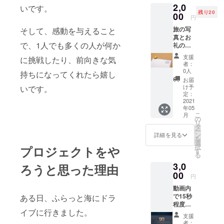
2,0
す。 そ
いです。
残り20
のプ
00
円
レート
旅の写
そして、感動を与えること
にお名
真とお
前を記
で、1人でも多くの人が何か
礼の手
載しま
紙を郵
す。 備
支援
に挑戦したり、前向きな気
送 旅で
考欄に
者：
撮った
お名前
0人
持ちになってくれたら嬉し
写真と
を入力
お届
お礼の
してく
け予
いです。
手紙を
ださ
定：
郵送し
2021
い。 ※
年05
ます。
支援
こ
月
（備考
時、必
の
リ
欄に住
ず備考
タ
ー
所もご
欄にご
ン
詳細を見る
を
記載く
希望の
選
択
プロジェクトをや
ださ
お名前
す
る
い。）
をご記
3,0
ろうと思った理由
入くだ
00
さい。
円
動画内
で15秒
ある日、ふらっと海にドラ
程度で
イブに行きました。
あなた
支援
の活動
者：