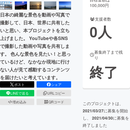
100,000円
まちづくり・地域活性化
日本の綺麗な景色を動画や写真で
支援者数
撮影して、日本、世界に共有した
0
人
CAMPFIRE for Social Good
CAMPFIRE Creation
いと思い、本プロジェクトを立ち
CAMPFIREふるさと納税
machi-ya
コミュニティ
上げました。 YouTubeや各SNS
で撮影した動画や写真を共有しま
募集終了まで残
す。 色んな景色を見たい！と思っ
り
ているけど、なかなか現地に行け
終了
ない人が見て感動するコンテンツ
を届けたいと考えています。
ポスト
シェア
LINEで送る
URLコピー
埋め込み
QRコード
このプロジェクトは、
2021/03/27
に募集を開始
し、
2021/04/30
に募集を
終了しました