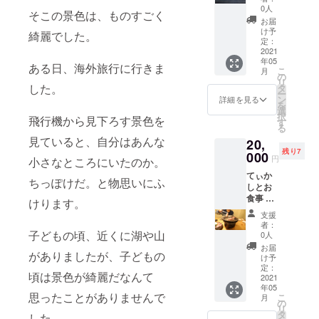
を宣伝
0人
そこの景色は、ものすごく
しま
お届
す。
け予
綺麗でした。
（審査
定：
あり）
2021
年05
動画内
ある日、海外旅行に行きま
こ
月
であな
の
リ
たの活
した。
タ
ー
動を宣
ン
詳細を見る
を
伝しま
選
択
飛行機から見下ろす景色を
す。動
す
る
画の概
見ていると、自分はあんな
20,
要欄に
残り7
リンク
000
円
小さなところにいたのか。
も貼る
てぃか
ことが
ちっぽけだ。と物思いにふ
しとお
可能。
食事 2
※支援
けります。
万円
時、必
支援
（関東
ず備考
者：
or関西
子どもの頃、近くに湖や山
欄にご
0人
限定）
希望の
お届
がありましたが、子どもの
ご飯食
お名前
け予
べま
をご記
定：
頃は景色が綺麗だなんて
しょ
2021
入くだ
年05
う。複
さい。
思ったことがありませんで
こ
月
数いる
の
リ
場合は
タ
した。