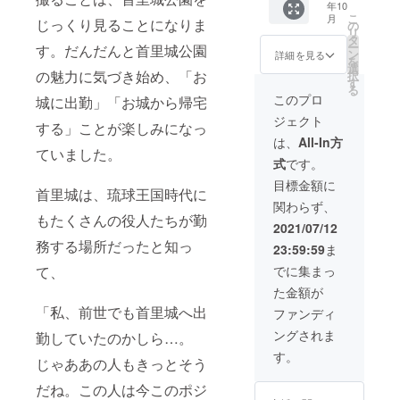
年10
す。
間 9：
て2022
こ
月
じっくり見ることになりま
（歴史
の
00～
年3月末
リ
ガイド
タ
18：00
まで）
ー
す。だんだんと首里城公園
ではあ
ン
住所：
詳細を見る
営業時
を
りませ
選
沖縄県
間：
の魅力に気づき始め、「お
択
ん） 支
す
沖縄市
11：30
る
援いた
中央1丁
このプロ
～17：
城に出勤」「お城から帰宅
だく方
目10-
00（ラ
ジェクト
と相談
する」ことが楽しみになっ
7 ギャ
スト
の上、
ラリー
は、
All-In方
オー
コース
ていました。
SORAN
ダー
式
です。
を決め
OEさん
16：
ます。
から徒
目標金額に
30）
首里城は、琉球王国時代に
昌子は
歩5分！
定休
関わらず、
複数人
日：土
もたくさんの役人たちが勤
に対応
2021/07/12
日祝 ※
しきれ
感染状
務する場所だったと知っ
23:59:59
ま
ません
況に応
ので、
て、
でに集まっ
じて変
お一人
更の可
た金額が
でのご
能性あ
参加を
「私、前世でも首里城へ出
ファンディ
り。お
お願い
手数で
ングされま
勤していたのかしら…。
いたし
すが
ます。
す。
SNSで
じゃああの人もきっとそう
所要時
のご確
間：約
認お願
だね。この人は今このポジ
１～３
い致し