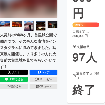
円
まちづくり・地域活性化
CAMPFIRE for Social Good
CAMPFIRE Creation
133%
CAMPFIREふるさと納税
machi-ya
コミュニティ
目標金額は
火災前の2年8ヶ月、首里城公園で
300,000円
働きつつ、その色んな表情をイン
支援者数
スタグラムに収めてきました。写
97
人
真展を開催し、より多くの方に火
災前の首里城を見てもらいたいで
す！
ポスト
シェア
募集終了まで残
り
LINEで送る
URLコピー
終了
埋め込み
QRコード