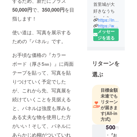
するため、新たにプラス
首里城が大
50,000円
で、
350,000円
を目
好きなうち
なーんちゅ
指します！
https://instagram.com/shouko_ooshiro?igshid=jv8jpo45zmxb
（沖縄県
https://www.facebook.com/shurikko1031
民）です。
メッセー
使い道は、写真を展示する
Instagramを
ジを送る
ための『パネル』です。
やっていま
す。
お手頃な価格の『カラー
2017年2月〜
リターンを
ボード（厚さ5㎜）』に両面
2020年1月ま
で首里城公
テープを貼って、写真を貼
選ぶ
園勤務。そ
りつけていく予定でした
の時期に
が、これから先、写真展を
目標金額
撮った首里
未達でも
城公園の写
続けていくことを見据える
リターン
真展を開催
が届きま
と、パネルは強度も厚みも
したいと
す
(All-in
ある丈夫な物を使用した方
思っていま
方式)
す。
がいい！そして、パネルに
500
円
あらかじめ糊がついていれ
・『お