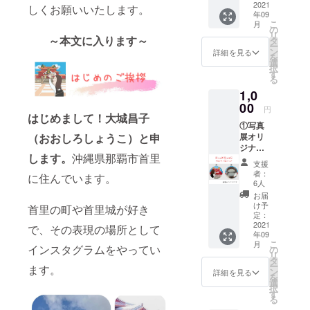
2021
しくお願いいたします。
年09
こ
月
の
リ
～
本文に入ります～
タ
ー
ン
詳細を見る
を
選
択
す
る
1,0
00
円
はじめまして！大城昌子
①写真
（おおしろしょうこ）と申
展オリ
ジナル
します。
沖縄県那覇市首里
缶バッ
支援
ジ ②
者：
に住んでいます。
お礼の
6人
メッ
お届
セージ
け予
首里の町や首里城が好き
カード
定：
2021
で、その表現の場所として
年09
こ
月
インスタグラムをやってい
の
リ
タ
ー
ます。
ン
詳細を見る
を
選
択
す
る