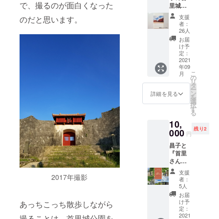
火水
で、撮るのが面白くなった
里城日
取り寄
ことに
（変更
記』オ
せ、住
なりま
の可能
支援
のだと思います。
リジナ
民の方
した。
性あ
者：
ルフォ
や周り
もちろ
26人
り。お
トブッ
の人気
ん、こ
手数で
お届
ク
店さん
れまで
け予
すが、
（ノー
へ卸し
定：
のお馴
SNSの
トサイ
2021
ていま
染みの
ご確認
年09
ズ） ガ
す。 ※
メ
お願い
こ
月
イド
使用期
の
ニュー
致しま
リ
ブック
限：お
タ
もお選
す。）
ー
とは違
買物券
ン
びいた
詳細を見る
住所：
を
う視点
がお手
選
だけま
沖縄県
択
が楽し
元に届
す
す。 ※
那覇市
る
める、
いた日
使用期
首里当
10,
昌子の
から～
限：チ
蔵町2-
残り2
コメン
000
2021年
ケット
15-5
円
トが
12月末
がお手
「首里
昌子と
載って
までに
元に届
乙羽」
『首里
いま
お願い
いた日
で検
さん
す！ ②
します
から～
索。
ぽ』 昌
お礼の
（お釣
2021年
Instagr
支援
2017年撮影
子が思
メッ
りはご
12月末
者：
am・
う「首
セージ
ざいま
5人
まで
Twitter
里のス
カード
せん）
（コロ
お届
があり
テキ」
年中無
け予
あっちこっち散歩しながら
ナの感
ます。
を紹介
定：
休：営
染状況
しま
2021
撮ることは、首里城公園を
業時
に応じ