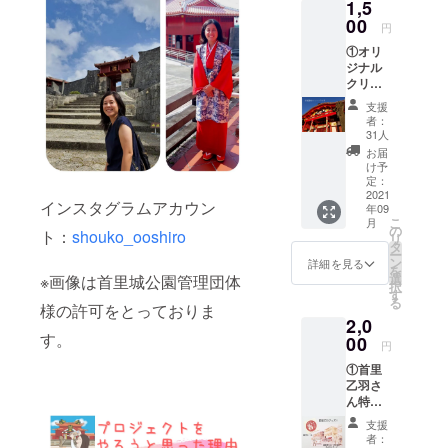
1,5
00
円
①オリ
ジナル
クリア
ファイ
支援
ル （表
者：
面に正
31人
殿、裏
お届
面には
け予
首里城
定：
にある
2021
インスタグラムアカウン
年09
全ての
こ
月
門をプ
の
ト：
shouko_ooshiro
リ
リン
タ
ー
ト） ②
ン
詳細を見る
を
お礼の
選
※画像は首里城公園管理団体
択
メッ
す
る
セージ
様の許可をとっておりま
2,0
カード
す。
00
円
①首里
乙羽さ
ん特製
ジェ
支援
ラー
者：