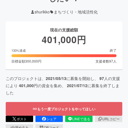
shurikko
まちづくり・地域活性化
現在の支援総額
401,000
円
終了
133
%達成
目標金額
300,000
円
支援者数
97
人
このプロジェクトは、
2021/05/13
に募集を開始し、
97
人の支援
により
401,000
円の資金を集め、
2021/07/12
に募集を終了しま
した
もう一度プロジェクトをやってほしい
ポスト
シェア
LINEで送る
URLコピー
埋め込み
QRコード