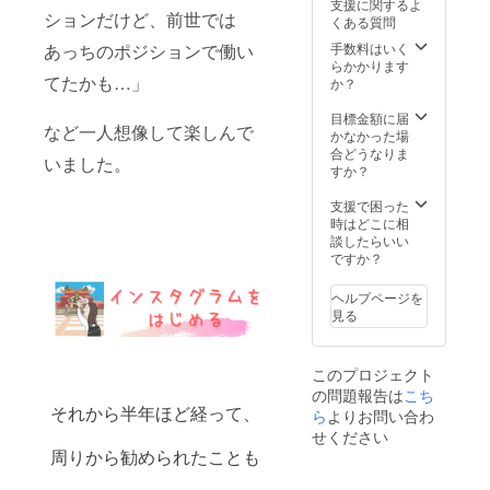
支援に関するよ
時間 日
ションだけど、前世では
ます。
くある質問
程：写
「Cafe
真展終
あっちのポジションで働い
手数料はいく
木箱」
了後か
らかかります
で検
てたかも…」
ら開
か？
索
始。お
Instagr
日にち
目標金額に届
am・
など一人想像して楽しんで
お時間
かなかった場
Facebo
は、相
合どうなりま
okがあ
いました。
談に応
すか？
りま
じます
す。 住
ので県
支援で困った
所：沖
外の方
時はどこに相
縄県那
もお気
談したらいい
覇市首
軽にお
ですか？
里儀保
申し付
町1丁目
けくだ
8
ヘルプページを
さい。
見る
このプロジェクト
の問題報告は
こち
それから半年ほど経って、
ら
よりお問い合わ
せください
周りから勧められたことも