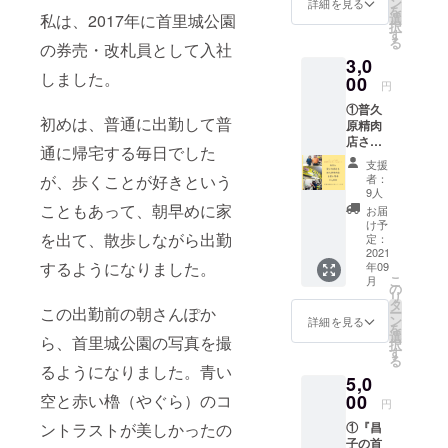
は是非
ン
詳細を見る
を
ちらで
お立ち
私は、2017年に首里城公園
選
択
選んだ
寄りく
す
る
の券売・改札員として入社
３枚を
ださ
3,0
お届け
い！ ※
しました。
いたし
00
使用期
円
ます。
限：
①普久
③お礼
ジェ
初めは、普通に出勤して普
原精肉
のメッ
ラート
店さん
セージ
引き換
通に帰宅する毎日でした
お買い
カード
え券が
支援
物券・
今回の
お手元
が、歩くことが好きという
者：
1,000円
リター
に届い
9人
分。 ②
ンを
こともあって、朝早めに家
た日か
お届
お礼の
きっか
ら～
け予
を出て、散歩しながら出勤
メッ
けに、
定：
2021年
セージ
2021
沖縄の
12月末
するようになりました。
年09
カード
素材を
までに
こ
月
普久原
使った
の
ご使用
リ
精肉店
島野菜
タ
お願い
この出勤前の朝さんぽか
ー
さん
がふん
ン
しま
詳細を見る
を
は、地
だんに
選
す。 営
ら、首里城公園の写真を撮
択
元に愛
食べら
す
業時
る
され続
れる新
るようになりました。青い
間：
5,0
け50
メ
14：00
年。 い
空と赤い櫓（やぐら）のコ
00
ニュー
～18：
円
つでも
を開発
00 定
ントラストが美しかったの
①『昌
新鮮な
してい
休日：
子の首
品物を
ただく