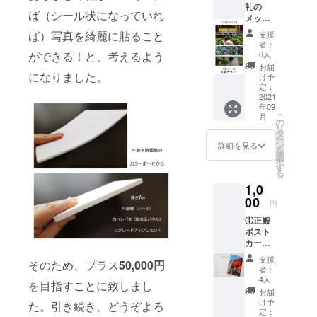
問い合わせ
礼の
ば（シール状になっていれ
メッ
先:
セージ
ば）写真を綺麗に貼ること
shurikko103
支援
メー
者：
1@gmail.co
ル』を
ができる！と、考えるよう
6人
お届け
m
お届
いたし
になりました。
け予
ます。
定：
★グッ
2021
年09
ズ（リ
こ
月
ター
の
リ
ン）は
タ
ー
不要で
ン
詳細を見る
を
すとい
選
択
う方
す
る
は、上
1,0
乗せし
てご支
00
円
援いた
①正殿
だくこ
ポスト
とも可
カード
能で
１枚 ②
す。
支援
そのため、プラス
50,000円
お礼の
者：
メッ
4人
を目指すことに致しまし
セージ
お届
カード
け予
た。引き続き、どうぞよろ
定：