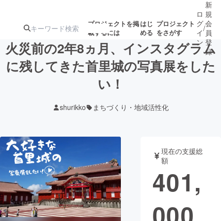
新
ロ
規
グ
会
プロジェクトを掲
はじ
プロジェクト
/
載するには
める
をさがす
イ
員
ン
登
火災前の2年8ヵ月、インスタグラム
録
に残してきた首里城の写真展をした
い！
人気のプロ
注目のリ
注目の新着プロ
募集終了が近いプ
もうすぐ公開
ジェクト
ターン
ジェクト
ロジェクト
されます
shurikko
まちづくり・地域活性化
アート・写真
音楽
現在の支援総
テクノロジー・ガジェット
ゲーム・サ
額
401,
映像・映画
書籍・雑誌
000
ビジネス・起業
チャレンジ