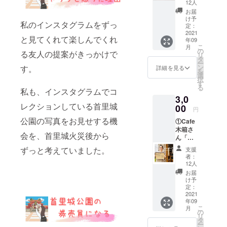
ト お
12人
ひとつ
お届
❤︎ ②首
け予
私のインスタグラムをずっ
里乙羽
定：
さんオ
2021
と見てくれて楽しんでくれ
年09
リジナ
こ
月
ルグッ
の
る友人の提案がきっかけで
リ
ズ ③お
タ
ー
礼の
ン
す。
詳細を見る
を
メッ
選
択
セージ
す
る
カード
私も、インスタグラムでコ
3,0
店主の
レクションしている首里城
ともこ
00
円
さん
公園の写真をお見せする機
①Cafe
は、芸
木箱さ
術で首
会を、首里城火災後から
ん「ご
里の町
はん
を盛り
ずっと考えていました。
支援
券」
上げて
者：
②「み
いこう
12人
さきの
という
お届
食べた
意気込
け予
木箱の
みお持
定：
ごはん
2021
ちの方
年09
ポスト
です。
こ
月
カー
興味の
の
リ
ド」3
ある方
タ
ー
枚 ※こ