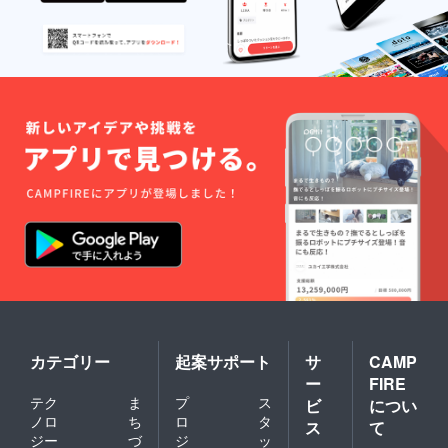
カテゴリー
起案サポート
サ
CAMP
ー
FIRE
テク
ま
プ
ス
ビ
につい
ノロ
ち
ロ
タ
ス
て
ジー
づ
ジ
ッ