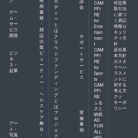
カ
談
特定商
CAM
画
デ
会
取引法
PFI
ゲー
書
ミ
に基づ
RE
ム・
籍
ー
く表記
for
サー
・
と
情報セ
Ente
ビス
雑
は
キュリ
rtain
開発
誌
ク
サ
ティ方
men
出
ラ
ポ
針
t
版
ウ
ー
反社基
CAM
ビジ
ビ
ド
ト
本方針
PFI
ネ
ュ
フ
サ
カスタ
RE
ス・
ー
ァ
ー
マーハ
for
起業
テ
ン
ビ
ラスメ
Spor
ィ
デ
ス
ントに
ts
ー
ィ
対する
CAM
・
ン
考え方
PFI
ヘ
グ
クッ
RE
ル
と
キーポ
ふる
ス
は
リシー
さと
ケ
プ
実
納税
ア
ロ
施
AD
アー
舞
ジ
事
FOR
ト・
台
ェ
例
ALL
写真
・
ク
HIO