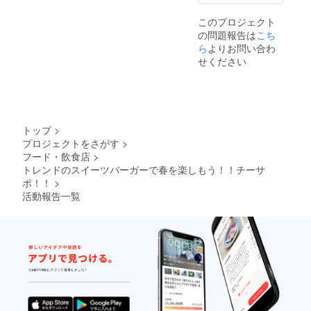
達との
ご用意
お茶時
してお
このプロジェクト
間にソ
りま
の問題報告は
こち
ラーレ
す。
をご活
ら
よりお問い合わ
（内
用くだ
容：フ
せください
さい。
ルーツ
ケー
キ・バ
ナナと
くるみ
のパウ
トップ
>
ンド
プロジェクトをさがす
>
ケー
フード・飲食店
>
キ） ぜ
トレンドのスイーツバーガーで春を楽しもう！！チーサ
ひご賞
味くだ
ポ！！
>
さい♪
活動報告一覧