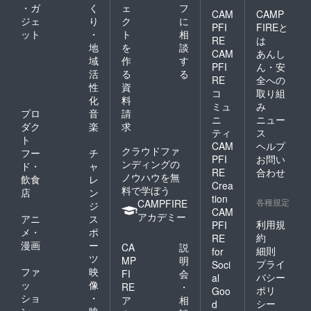
・ガ
く
ェ
フ
CAM
CAMP
ジェ
り
ク
に
PFI
FIREと
ット
・
ト
相
RE
は
地
を
談
CAM
あんし
域
作
す
PFI
ん・安
活
る
る
RE
全への
性
資
コ
取り組
化
料
ミュ
み
プロ
音
請
ニ
ニュー
ダク
楽
求
ティ
ス
ト
CAM
ヘルプ
クラウドファ
フー
チ
PFI
お問い
ンディングの
ド・
ャ
RE
合わせ
ノウハウを無
飲食
レ
Crea
料で学ぼう
店
ン
tion
各種規定
CAMPFIRE
ジ
CAM
アカデミー
アニ
ス
利用規
PFI
メ・
ポ
約
RE
漫画
ー
CA
説
細則
for
ツ
MP
明
プライ
Soci
ファ
映
FI
会
バシー
al
ッ
像
RE
・
ポリ
Goo
ショ
・
ア
相
シー
d
ン
映