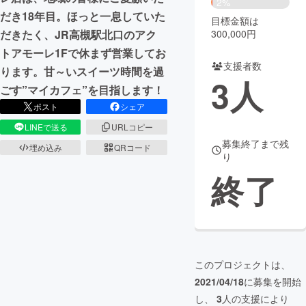
2%
だき18年目。ほっと一息していた
目標金額は
まちづくり・地域活性化
300,000円
だきたく、JR高槻駅北口のアク
トアモーレ1Fで休まず営業してお
支援者数
CAMPFIRE for Social Good
CAMPFIRE Creation
ります。甘～いスイーツ時間を過
3
人
CAMPFIREふるさと納税
machi-ya
コミュニティ
ごす”マイカフェ”を目指します！
ポスト
シェア
LINEで送る
URLコピー
募集終了まで残
埋め込み
QRコード
り
終了
このプロジェクトは、
2021/04/18
に募集を開始
し、
3
人の支援により