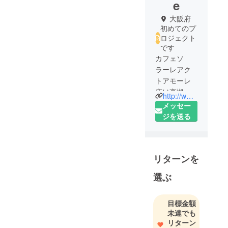
e
大阪府
初めてのプ
ロジェクト
です
カフェソ
ラーレアク
トアモーレ
店は高槻の
http://www.kuwauchi.co.jp/cafe.html
皆様にご愛
メッセー
顧いただき
ジを送る
18年目。
ゆっくり本
を読んだ
リターンを
り、物思い
にふけった
選ぶ
り、いろん
な事をリ
目標金額
セットした
未達でも
り。
リターン
自分らしさ