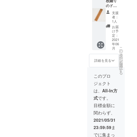
枚綴り
コー
ます！！
のドリ
ヒー・
ンクチ
アイス
支援
ケット
コー
者：
です。
ヒーは
1人
■お客様
（L）サ
お届
のお好
イズも
け予
きなド
可（※ア
定：
リンク
2021
ルコー
年06
（M）
ルは除
こ
月
サイズ
外） 特
の
リ
をお楽
製カス
タ
ー
しみい
タード
ン
詳細を見る
を
ただけ
クリー
選
択
ます。
ム、い
す
る
但し、
ちご、
このプロ
ホット
ベリー
ジェクト
コー
ソース
ヒー・
をサン
は、
All-In方
アイス
ドした
式
です。
コー
トレン
ヒーは
ドのス
目標金額に
（L）サ
イーツ
関わらず、
イズも
バー
可。
ガー。
2021/05/31
（※アル
見た目
23:59:59
ま
コール
もかわ
は除
いらし
でに集まっ