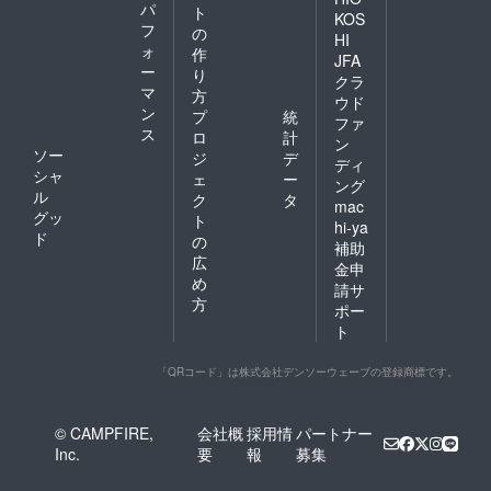
パ
ト
KOS
フ
の
HI
ォ
作
JFA
ー
り
クラ
マ
方
ウド
ン
プ
統
ファ
ス
ロ
計
ン
ソー
ジ
デ
ディ
シャ
ェ
ー
ング
ル
ク
タ
mac
グッ
ト
hi-ya
ド
の
補助
広
金申
め
請サ
方
ポー
ト
「QRコード」は株式会社デンソーウェーブの登録商標です。
© CAMPFIRE,
会社概
採用情
パートナー
Inc.
要
報
募集