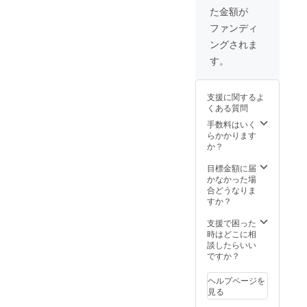
外） ※
くご満
た金額が
注意：
足頂け
ご利用
ます。
ファンディ
有効期
※注意：
ングされま
限は、
引き換
2021年
え期間
す。
11月30
は2021
日迄と
年6月30
なりま
日迄で
支援に関するよ
す。 ■
す。ま
くある質問
１ドリ
た準備
ンクに1
の都合
手数料はいく
枚ずつ
上、受
らかかります
ご利用
け取り
か？
いただ
ご希望
けま
の日程
目標金額に届
す。
を備考
かなかった場
（セッ
欄にご
合どうなりま
トメ
記入く
すか？
ニュー
ださ
にはご
い。 ■
支援で困った
利用い
おすす
時はどこに相
ただけ
めのパ
談したらいい
ませ
ウンド
ですか？
ん。）
ケーキ2
■テレ
種類の
ヘルプページを
ワーク
お持ち
見る
やお友
帰りを