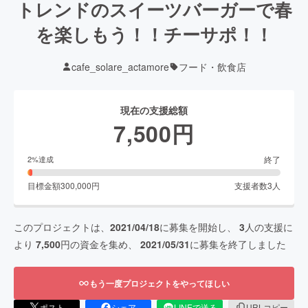
トレンドのスイーツバーガーで春
を楽しもう！！チーサポ！！
cafe_solare_actamore
フード・飲食店
現在の支援総額
7,500
円
終了
2
%達成
目標金額
300,000
円
支援者数
3
人
このプロジェクトは、
2021/04/18
に募集を開始し、
3
人の支援に
より
7,500
円の資金を集め、
2021/05/31
に募集を終了しました
もう一度プロジェクトをやってほしい
ポスト
シェア
LINEで送る
URLコピー