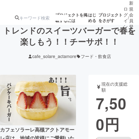
新
ロ
規
グ
会
プロジェクトを掲
はじ
プロジェクト
/
載するには
める
をさがす
イ
員
ン
登
トレンドのスイーツバーガーで春を
録
楽しもう！！チーサポ！！
人気のプロ
注目のリ
注目の新着プロ
募集終了が近いプ
もうすぐ公開
cafe_solare_actamore
フード・飲食店
ジェクト
ターン
ジェクト
ロジェクト
されます
アート・写真
音楽
現在の支援総
額
7,50
テクノロジー・ガジェット
ゲーム・サ
0
円
映像・映画
書籍・雑誌
カフェソラーレ高槻アクトアモー
ビジネス・起業
チャレンジ
レ店は、地域の皆様にご愛顧いた