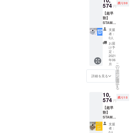
10,
残り30
ル×1
574
円
・取扱
【超早
説明書
割】
×1 【カ
STAMO
ラー】
1個
こちら
支援
（シャ
のリ
者：
イニー
ターン
0人
シル
品は
お届
バー）
シャイ
け予
【27％
ニーシ
定：
OFF】
2021
ルバー
年06
（限定
となり
こ
月
30個）
ます。
の
リ
【同梱
※価格に
タ
ー
物】 ・
は消費
ン
詳細を見る
を
STAMO
税10%
選
択
本体×1
及び送
す
る
・USB
料500円
10,
ケーブ
が含ま
残り15
ル×1
574
れてい
円
・取扱
ます。
【超早
説明書
※一般販
割】
×1 【カ
売価格
STAMO
ラー】
は
1個
こちら
13,800
支援
（シャ
のリ
円(税込/
者：
ンパン
ターン
送料抜)
0人