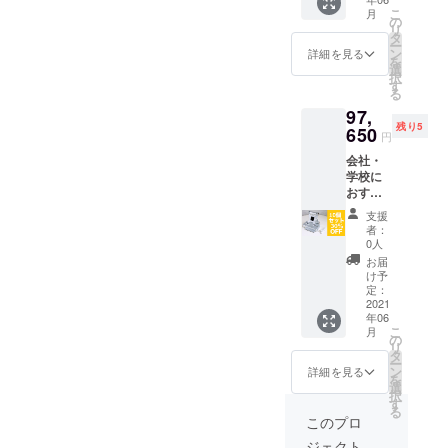
OFF】
※価格に
デザイ
こ
月
（限定
は消費
の
ン・仕
リ
20セッ
税10%
タ
様は変
ー
ト）
及び送
ン
更にな
詳細を見る
を
【同梱
料500円
選
る可能
択
物】 ・
が含ま
す
性もご
る
STAMO
れてい
ざいま
97,
本体×2
ます。
す。予
残り5
・USB
650
※一般販
めご了
円
ケーブ
売価格
承くだ
会社・
ル×2
は
さい。
学校に
・取扱
13,800
おすす
説明書
円(税込/
め！
×2 【カ
送料抜)
支援
【セッ
ラー】
を予定
者：
ト割】
こちら
してお
0人
STAMO
のリ
りま
お届
(シャイ
ターン
す。 ※
け予
ニーシ
品は
定：
デザイ
ル
2021
シャイ
ン・仕
年06
バー)10
ニーシ
様は変
こ
月
個セッ
ルバー
の
更にな
リ
ト
×2つと
タ
る可能
ー
【30％
なりま
ン
性もご
詳細を見る
を
引き】
す。 ※
選
ざいま
択
（限定5
価格に
す
す。予
る
セッ
は消費
めご了
このプロ
ト）
税10%
承くだ
ジェクト
【同梱