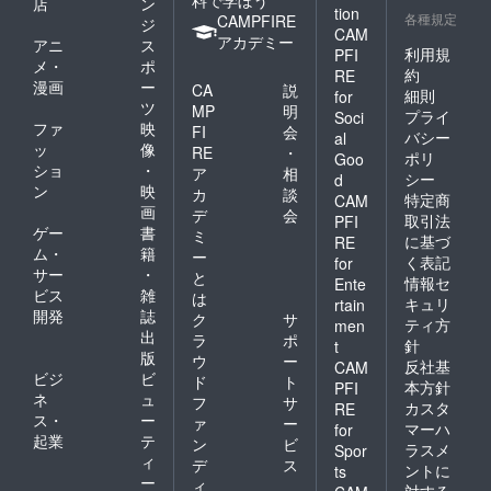
店
ン
tion
各種規定
CAMPFIRE
ジ
CAM
アカデミー
アニ
ス
利用規
PFI
メ・
ポ
約
RE
漫画
ー
CA
説
細則
for
ツ
MP
明
プライ
Soci
ファ
映
FI
会
バシー
al
ッ
像
RE
・
ポリ
Goo
ショ
・
ア
相
シー
d
ン
映
カ
談
特定商
CAM
画
デ
会
取引法
PFI
ゲー
書
ミ
に基づ
RE
ム・
籍
ー
く表記
for
サー
・
と
情報セ
Ente
ビス
雑
は
キュリ
rtain
開発
誌
ク
サ
ティ方
men
出
ラ
ポ
針
t
版
ウ
ー
反社基
CAM
ビジ
ビ
ド
ト
本方針
PFI
ネ
ュ
フ
サ
カスタ
RE
ス・
ー
ァ
ー
マーハ
for
起業
テ
ン
ビ
ラスメ
Spor
ィ
デ
ス
ントに
ts
ー
ィ
対する