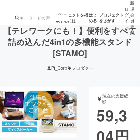
新
ロ
規
グ
会
プロジェクトを掲
はじ
プロジェクト
/
載するには
める
をさがす
イ
員
ン
登
【テレワークにも！】便利をすべて
録
詰め込んだ4in1の多機能スタンド
[STAMO]
人気のプロ
注目のリ
注目の新着プロ
募集終了が近いプ
もうすぐ公開
ジェクト
ターン
ジェクト
ロジェクト
されます
Pi_Corp
プロダクト
アート・写真
音楽
現在の支援総
テクノロジー・ガジェット
ゲーム・サ
額
59,3
映像・映画
書籍・雑誌
04
円
ビジネス・起業
チャレンジ