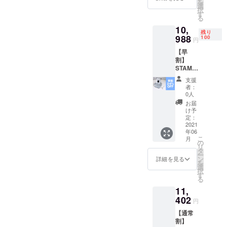
を
STAMO
は消費
選
る可能
択
本体×1
税10%
す
性もご
る
・USB
及び送
ざいま
10,
ケーブ
料500円
す。予
残り
ル×1
988
が含ま
100
めご了
円
・取扱
れてい
承くだ
【早
説明書
ます。
さい。
割】
×1 【カ
※一般販
STAMO
ラー】
売価格
（シャ
こちら
は
支援
イニー
のリ
13,800
者：
シル
ターン
円(税込/
0人
バー）1
品は
送料抜)
お届
個
シャン
を予定
け予
【24％
パン
定：
してお
OFF】
2021
ゴール
りま
年06
（限定
ドとな
す。 ※
こ
月
100個）
りま
の
デザイ
リ
【同梱
す。 ※
タ
ン・仕
ー
物】 ・
価格に
ン
様は変
詳細を見る
を
STAMO
は消費
選
更にな
択
本体×1
税10%
す
る可能
る
・USB
及び送
性もご
11,
ケーブ
料500円
ざいま
ル×1
402
が含ま
す。予
円
・取扱
れてい
めご了
【通常
説明書
ます。
承くだ
割】
×1 【カ
※一般販
さい。