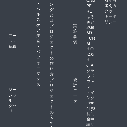
CAM
・
ン
考え方
PFI
ヘ
グ
クッ
RE
ル
と
キーポ
ふる
ス
は
リシー
さと
ケ
プ
実
納税
ア
ロ
施
AD
アー
舞
ジ
事
FOR
ト・
台
ェ
例
ALL
写真
・
ク
HIO
パ
ト
KOS
フ
の
HI
ォ
作
JFA
ー
り
クラ
マ
方
ウド
ン
プ
統
ファ
ス
ロ
計
ン
ソー
ジ
デ
ディ
シャ
ェ
ー
ング
ル
ク
タ
mac
グッ
ト
hi-ya
ド
の
補助
広
金申
め
請サ