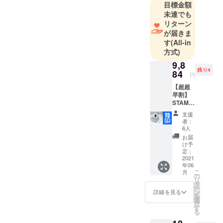
ります。
目標金額
未達でも
たくさんの
リターン
企業と協力
が届きま
し、よりよ
す
(All-in
い製品をご
方式)
支援者の皆
9,8
様にご提供
残り4
84
円
できるよう
【超超
日々励んで
早割】
STAMO
（シャ
支援
イニー
者：
シル
6人
バー）1
お届
個
け予
【32％
定：
OFF】
2021
年06
（限定
こ
月
10個）
の
リ
【同梱
タ
ー
物】 ・
ン
詳細を見る
を
STAMO
選
択
本体×1
す
る
・USB
ケーブ