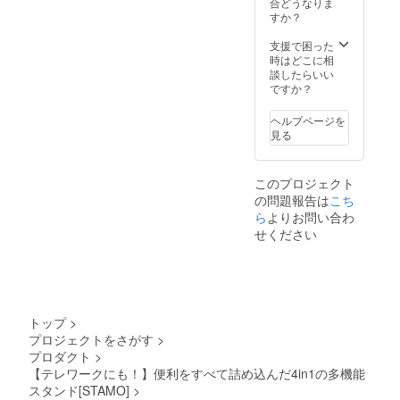
合どうなりま
いま
すか？
す。 ※1
台の一
支援で困った
般販売
時はどこに相
価格は
談したらいい
13,800
ですか？
円(税込/
送料抜)
ヘルプページを
を予定
見る
してお
りま
す。 ※
このプロジェクト
デザイ
の問題報告は
こち
ン・仕
様は変
ら
よりお問い合わ
更にな
せください
る可能
性もご
ざいま
す。予
めご了
承くだ
トップ
>
さい。
プロジェクトをさがす
>
※ご注文
プロダクト
>
状況、
製造工
【テレワークにも！】便利をすべて詰め込んだ4in1の多機能
程上の
スタンド[STAMO]
>
都合等