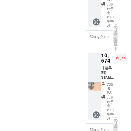
ゴール
品は
を予定
お届
ド）
シャイ
してお
け予
【27％
ニーシ
定：
りま
OFF】
2021
ルバー
す。 ※
年06
（限定
となり
デザイ
こ
月
15個）
ます。
の
ン・仕
リ
【同梱
※価格に
タ
様は変
ー
物】 ・
は消費
ン
更にな
詳細を見る
を
STAMO
税10%
選
る可能
択
本体×1
及び送
す
性もご
る
・USB
料500円
ざいま
10,
ケーブ
が含ま
す。予
残り15
ル×1
574
れてい
めご了
円
・取扱
ます。
承くだ
【超早
説明書
※一般販
さい。
割】
×1 【カ
売価格
STAMO
ラー】
は
1個
こちら
13,800
支援
（シャ
のリ
円(税込/
者：
ンパン
ターン
送料抜)
0人
ゴール
品は
を予定
お届
ド）
シャン
してお
け予
【27％
パン
定：
りま
OFF】
2021
ゴール
す。 ※
年06
（限定
ドとな
デザイ
こ
月
15個）
りま
の
ン・仕
リ
【同梱
す。 ※
タ
様は変
ー
物】 ・
価格に
ン
更にな
詳細を見る