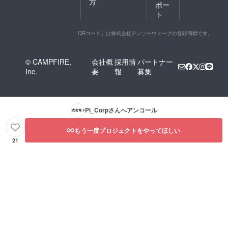
方
ポー
ト
「QRコード」は株式会社デンソーウェーブの登録商標です。
© CAMPFIRE,
会社概
採用情
パートナー
Inc.
要
報
募集
Pi_Corp
さんへアンコール
もう一度プロジェクトをやってほしい
21