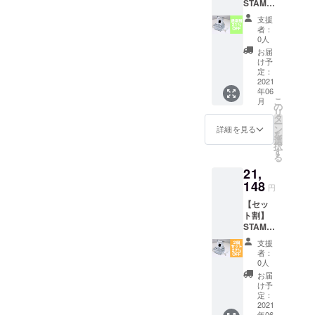
STAMO
ラー】
売価格
（シャ
こちら
は
支援
イニー
のリ
13,800
者：
シル
ターン
円(税込/
0人
バー）1
品は
送料抜)
お届
個
シャイ
を予定
け予
【21％
ニーシ
定：
してお
OFF】
2021
ルバー
りま
年06
【同梱
となり
す。 ※
こ
月
物】 ・
ます。
の
デザイ
リ
STAMO
※価格に
タ
ン・仕
ー
本体×1
は消費
ン
様は変
詳細を見る
を
・USB
税10%
選
更にな
択
ケーブ
及び送
す
る可能
る
ル×1
料500円
性もご
21,
・取扱
が含ま
ざいま
説明書
148
れてい
す。予
円
×1 【カ
ます。
めご了
【セッ
ラー】
※一般販
承くだ
ト割】
こちら
売価格
さい。
STAMO
のリ
は
（シャ
ターン
13,800
支援
イニー
品は
円(税込/
者：
シル
シャイ
送料抜)
0人
バー）2
ニーシ
を予定
お届
個セッ
ルバー
してお
け予
ト
となり
定：
りま
【27％
2021
ます。
す。 ※
年06