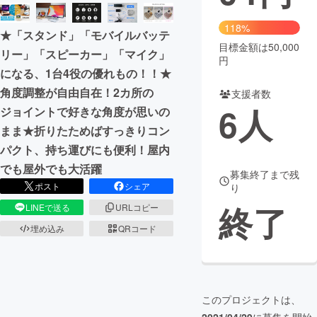
まちづくり・地域活性化
118%
★「スタンド」「モバイルバッテ
目標金額は50,000
リー」「スピーカー」「マイク」
円
CAMPFIRE for Social Good
CAMPFIRE Creation
になる、1台4役の優れもの！！★
CAMPFIREふるさと納税
machi-ya
コミュニティ
角度調整が自由自在！2カ所の
支援者数
6
人
ジョイントで好きな角度が思いの
まま★折りたためばすっきりコン
パクト、持ち運びにも便利！屋内
でも屋外でも大活躍
募集終了まで残
ポスト
シェア
り
終了
LINEで送る
URLコピー
埋め込み
QRコード
このプロジェクトは、