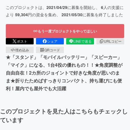
このプロジェクトは、
2021/04/29
に募集を開始し、
6
人の支援に
より
59,304
円の資金を集め、
2021/05/30
に募集を終了しました
もう一度プロジェクトをやってほしい
ポスト
シェア
LINEで送る
URLコピー
埋め込み
QRコード
★「スタンド」「モバイルバッテリー」「スピーカー」
「マイク」になる、1台4役の優れもの！！★角度調整が
自由自在！2カ所のジョイントで好きな角度が思いのま
ま★折りたためばすっきりコンパクト、持ち運びにも便
利！屋内でも屋外でも大活躍
このプロジェクトを見た人はこちらもチェックし
ています