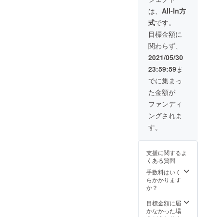
及び送
さい。
物】 ・
料1,000
は、
All-In方
STAMO
円が含
式
です。
本体×10
まれて
・USB
いま
目標金額に
ケーブ
す。 ※1
関わらず、
ル×10
台の一
・取扱
般販売
2021/05/30
説明書
価格は
23:59:59
ま
×10
13,800
【カ
円(税込/
でに集まっ
ラー】
送料抜)
た金額が
こちら
を予定
のリ
してお
ファンディ
ターン
りま
ングされま
品は
す。 ※
シャイ
デザイ
す。
ニーシ
ン・仕
ルバー
様は変
×10個と
更にな
支援に関するよ
なりま
る可能
くある質問
す。 ※
性もご
価格に
ざいま
手数料はいく
は消費
す。予
らかかります
税10%
めご了
か？
及び送
承くだ
料1,500
さい。
目標金額に届
円が含
かなかった場
まれて