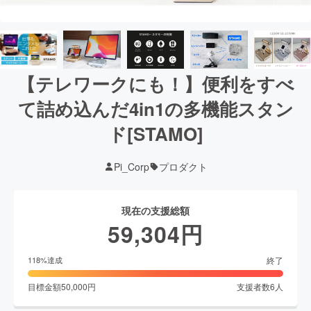
【テレワークにも！】便利をすべ
て詰め込んだ4in1の多機能スタン
ド[STAMO]
Pi_Corp
プロダクト
現在の支援総額
59,304
円
終了
118
%達成
目標金額
50,000
円
支援者数
6
人