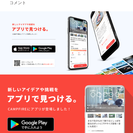
コメント
により
出荷時
期が遅
れる場
合がご
ざいま
す。予
めご了
承くだ
さい。