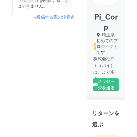
された内容を削除すること
はできません。
Pi_Cor
※投稿する際の注意点
p
埼玉県
初めてのプ
ロジェクト
です
株式会社Ｐ
ｉ（パイ）
は、より多
くの方に生
メッセー
活を豊かに
ジを送る
楽しく過ご
していただ
けるような
リターンを
ガジェット
や商品の企
選ぶ
画・開発・
製造してお