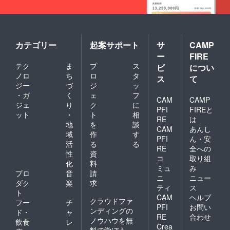
カテゴリー
起案サポート
サ
CAMP
ー
FIRE
テク
ま
プ
ス
ビ
につい
ノロ
ち
ロ
タ
ス
て
ジー
づ
ジ
ッ
・ガ
く
ェ
フ
CAM
CAMP
ジェ
り
ク
に
PFI
FIREと
ット
・
ト
相
RE
は
地
を
談
CAM
あんし
域
作
す
PFI
ん・安
活
る
る
RE
全への
性
資
コ
取り組
化
料
ミュ
み
プロ
音
請
ニ
ニュー
ダク
楽
求
ティ
ス
ト
CAM
ヘルプ
クラウドファ
フー
チ
PFI
お問い
ンディングの
ド・
ャ
RE
合わせ
ノウハウを無
飲食
レ
Crea
料で学ぼう