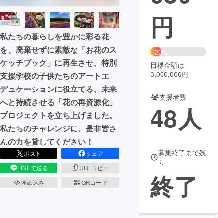
円
まちづくり・地域活性化
私たちの暮らしを豊かに彩る花
CAMPFIRE for Social Good
CAMPFIRE Creation
を、廃棄せずに素敵な「お花のス
20%
ケッチブック」に再生させ、特別
CAMPFIREふるさと納税
machi-ya
コミュニティ
目標金額は
3,000,000円
支援学校の子供たちのアートエ
デュケーションに役立てる、未来
支援者数
へと持続させる「花の再資源化」
48
人
プロジェクトを立ち上げました。
私たちのチャレンジに、是非皆さ
んの力を貸してください！
募集終了まで残
ポスト
シェア
り
LINEで送る
URLコピー
終了
埋め込み
QRコード