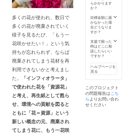
時間ほ
らかかります
どかか
か？
りま
多くの花が使われ、数日で
す。生
目標金額に届
花、
かなかった場
多くの花が廃棄されていく
アー
合どうなりま
ティ
すか？
様子を見るたび、「もう一
フィ
シャル
支援で困った
花咲かせたい！」という気
フラ
時はどこに相
ワーど
談したらいい
持ちが忘れられず、ならば
ちらで
ですか？
も対応
廃棄されてしまう花材を再
します
ヘルプページを
利用できないかと考えまし
が、
見る
アー
た。
「インフィオラータ」
ティ
フィ
で使われた花を「資源花」
このプロジェクト
シャル
の問題報告は
こち
フラ
と考え
、再生紙として甦ら
ワーの
ら
よりお問い合わ
場合は
せ、環境への貢献を図ると
せください
室内で
ともに「花＝資源」という
の制作
となり
新しい概念の元、廃棄され
ます。
※関東圏
てしまう花に、もう一花咲
を対象