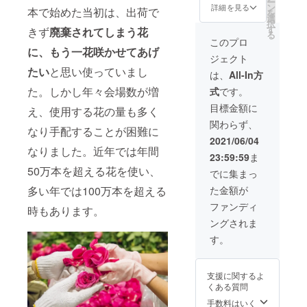
ー
長／エンジ
桂川桃
として
ン
詳細を見る
本で始めた当初は、出荷で
を
子さん
国内外
選
ン０１ 文
択
が1冊1
で活動
す
きず
廃棄されてしまう花
化戦略会議
る
冊、表
する藤
このプロ
会員／日本
紙を描
川靖彦
に、もう一花咲かせてあげ
ジェクト
きお届
が、ご
ディスプレ
たい
と思い使っていまし
けしま
指定の
は、
All-In方
イクリエイ
す。
場所で
た。しかし年々会場数が増
式
です。
オー
ター協会 ア
ダーメ
目標金額に
ンバサダー
え、使用する花の量も多く
イドの
関わらず、
／ クリエ
「イン
なり手配することが困難に
フィオ
イティブユ
2021/06/04
ラー
なりました。近年では年間
ニットPAL
23:59:59
ま
タ」を
主宰
つくり
50万本を超える花を使い、
でに集まっ
ます。
た金額が
多い年では100万本を超える
デザイ
ン・花
ファンディ
時もあります。
材・制
ングされま
作全て
が含ま
す。
れま
す。作
品のサ
支援に関するよ
イズは1
くある質問
㎡。制
作には3
手数料はいく