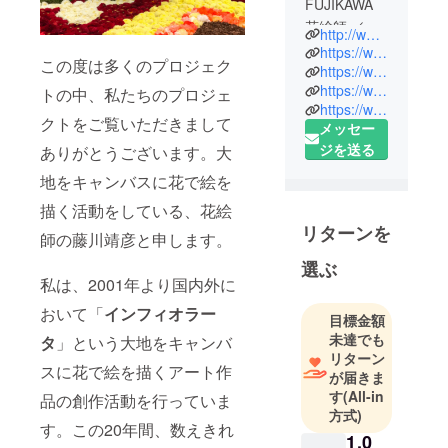
FUJIKAWA
花絵師 ／
http://www.hanae.or.jp/wordpress/
Flowerscape
https://www.tokyo-infiorata.com/
この度は多くのプロジェク
Artist
https://www.youtube.com/channel/UCo4O_cTXMzUAXH_0C4ATPYQ
https://www.facebook.com/flowersyell2011/
トの中、私たちのプロジェ
https://www.facebook.com/HANAEJAPAN2017/
一般社団法
クトをご覧いただきまして
メッセー
人花絵文化
ジを送る
ありがとうございます。大
協会 代表理
事
地をキャンバスに花で絵を
描く活動をしている、花絵
1961 年東京
リターンを
師の藤川靖彦と申します。
生まれ。日
選ぶ
本大学芸術
私は、2001年より国内外に
学部演劇学
科卒業。
おいて「
インフィオラー
目標金額
限りある命
未達でも
タ
」という大地をキャンバ
＝Ephemeral
リターン
スに花で絵を描くアート作
が届きま
をテーマ
す
(All-in
品の創作活動を行っていま
に、国内外
方式)
において花
す。この20年間、数えきれ
1,0
やキャンド