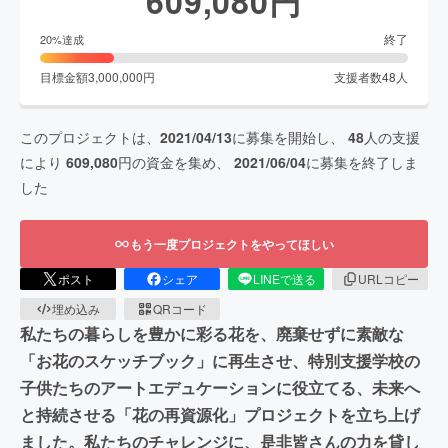
609,080
円
終了
20
%達成
目標金額
3,000,000
円
支援者数
48
人
このプロジェクトは、
2021/04/13
に募集を開始し、
48
人の支援
により
609,080
円の資金を集め、
2021/06/04
に募集を終了しま
した
もう一度プロジェクトをやってほしい
ポスト
シェア
LINEで送る
URLコピー
埋め込み
QRコード
私たちの暮らしを豊かに彩る花を、廃棄せずに素敵な
「お花のスケッチブック」に再生させ、特別支援学校の
子供たちのアートエデュケーションに役立てる、未来へ
と持続させる「花の再資源化」プロジェクトを立ち上げ
ました。私たちのチャレンジに、是非皆さんの力を貸し