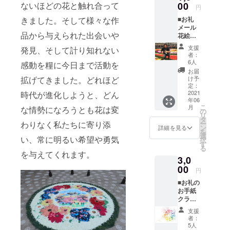
ないほどの花と触れ合って
00
円
ル等を使っ
きました。そして様々な作
■お礼
たエフェメ
メール
ラル・アー
品から与えられた出会いや
花絵師
トを創作。
藤川靖
支援
発見、そして計り知れない
彦よ
大地をキャ
者：
り、ク
6人
感動を糧に今日まで活動を
ンバスに花
ラウド
お届
びらで描く
ファン
拡げてきました。どれほど
け予
ディン
定：
花絵「イン
グ内の
2021
時代が進化しようと、どん
フィオラー
年06
メッ
こ
月
な情勢になろうとも花は変
セージ
タ」の日本
の
リ
機能に
タ
の第一人者
わりなく私たちに寄り添
ー
て、ご
ン
詳細を見る
を
で、現在ま
支援へ
選
い、常に明るい希望や勇気
択
の感謝
す
で24 年間に
る
の気持
を与えてくれます。
国内外約450
3,0
ちを込
ヵ所 で作品
めてお
00
円
礼メー
を創作・プ
■お礼の
ルを送
ロデュー
お手紙
らせて
クラウ
頂きま
ス、年間150
ドファ
す。
支援
万人以上の
ンディ
者：
集客をはか
ング限
5人