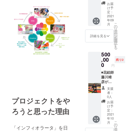
リジナ
花のス
ファン
（花を愛で
お届
ルポス
ケッチ
ディン
け予
る心に国境
トカー
ブッ
グだけ
定：
ド付。
ク」 東
2021
はな
の特別
年09
※発送は
京イン
作品を5
い！）」を
こ
月
8月～10
フィオ
枚セッ
の
リ
創作スロー
月、ま
ラータ
トでお
タ
ー
たは9月
2021の
届けし
ン
ガンに、花
詳細を見る
を
～11月
原画作
ます。
選
絵を通じた
択
の3ヶ月
品も描
藤川靖
す
る
アート活
間
く、今
彦の落
500
人気の
款が押
動、国際交
女性
,00
印され
残り2
流、地方創
アー
ていま
0
円
ティス
生、社会貢
す。
ト 桂川
■花絵師
献を主軸に
桃子さ
藤川靖
活動を行っ
んが表
彦がつ
紙を描
くる
ている。
支援
き下ろ
オー
者：
した、
ダーメ
0人
プロジェクトをや
株式会社イ
世界に1
イド
お届
冊だけ
「イン
け予
ンフィオ
ろうと思った理由
の「お
フィオ
定：
ラータアソ
花のス
ラー
2021
年10
ケッチ
タ」 世
シエイツ 代
こ
月
ブッ
界的な
の
表取締役社
リ
「インフィオラータ」を日
ク」。
花絵師
タ