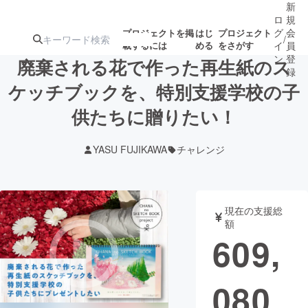
新
ロ
規
グ
会
プロジェクトを掲
はじ
プロジェクト
/
載するには
める
をさがす
イ
員
ン
登
廃棄される花で作った再生紙のス
録
ケッチブックを、特別支援学校の子
供たちに贈りたい！
人気のプロ
注目のリ
注目の新着プロ
募集終了が近いプ
もうすぐ公開
ジェクト
ターン
ジェクト
ロジェクト
されます
YASU FUJIKAWA
チャレンジ
アート・写真
音楽
現在の支援総
テクノロジー・ガジェット
ゲーム・サ
額
609,
映像・映画
書籍・雑誌
080
ビジネス・起業
チャレンジ