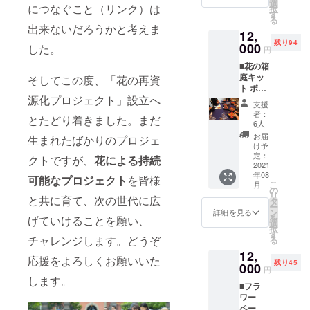
の活動が
した
選
につなぐこと（リンク）は
択
「お花
す
「情熱大
る
のス
出来ないだろうかと考えま
陸」等、テ
12,
ケッチ
残り94
ブッ
000
レビ・ラジ
した。
円
ク」を1
オ・新聞・
■花の箱
冊お送
雑誌・WEB
庭キッ
そしてこの度、「花の再資
りしま
ト ボッ
す。
等、多く
源化プロジェクト」設立へ
クスの
支援
の メ
中に
者：
とたどり着きました。まだ
アー
ディアで紹
6人
ティ
お届
介され
生まれたばかりのプロジェ
フィ
け予
る。
シャル
定：
クトですが、
花による持続
フラ
2021
年08
ワーで
可能なプロジェクト
を皆様
こ
月
絵を描
の
リ
と共に育て、次の世代に広
く、
タ
ー
テーブ
ン
詳細を見る
を
げていけることを願い、
ルイン
選
択
2022年から
フィオ
す
チャレンジします。どうぞ
る
ラータ
は、寬仁親
12,
「花の
応援をよろしくお願いいた
王妃信子殿
残り45
箱庭」
000
円
下を名誉総
の制作
します。
■フラ
キット
裁にお迎え
ワー
をお送
し、行幸通
ペー
りしま