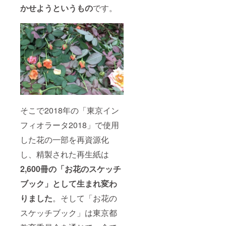
エリア
かせようというもの
です。
とさせ
ていた
だきま
すが、
別途交
通・宿
泊費等
の経費
支給に
より全
国どこ
でも制
作可能
そこで2018年の「東京イン
です。
フィオラータ2018」で使用
した花の一部を再資源化
し、精製された再生紙は
2,600冊の「お花のスケッチ
ブック」として生まれ変わ
りました
。そして「お花の
スケッチブック」は東京都