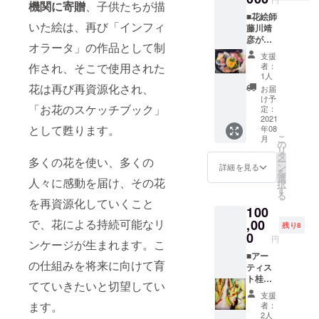
機関に寄贈
、子供たちが描
フリカ
■花絵師
のサバ
いた絵は、再び「インフィ
藤川靖
ンナで
彦が選
撮影し
オラータ」の作品として制
んだ季
た動物
支援
2019年3月か
節の花
たちの
者：
作され、そこで使用された
束 花絵
写真
1人
らinterfmで
師の藤
を、東
花は再び再資源化され、
お届
番組DJを行
川靖彦
京イン
け予
が季節
「お花のスケッチブック」
う。
フィオ
定：
の花々
2021
ラータ
（「Flower’s
として甦ります。
年08
を選ん
2021で
こ
月
YELL」毎週
で花束
使用し
の
リ
にして
たカー
タ
土曜日16：
多くの花を使い、多くの
ー
毎月
ネー
ン
詳細を見る
43～16：58
を
（3ヶ
ション
選
人々に感動を届け、その花
択
放
月）お
の花と
す
る
届けし
茎の再
を再資源化していくこと
送）
100
ます。
生紙で
クラウ
,00
で、花による持続可能なリ
作った
残り8
ドファ
オリジ
0
円
ンケージが生まれます。こ
ンディ
ナルポ
ング限
■アー
スト
の仕組みを将来に向けて育
定、東
ティス
カード
京イン
ト桂川
にプリ
「Flowers
てていきたいと切望してい
フィオ
桃子描
ントし
支援
have no
ラータ
きおろ
た、ク
ます。
者：
borders！
2021オ
し「お
ラウド
2人