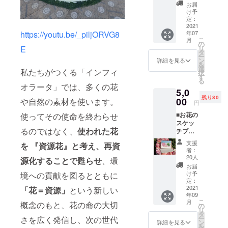
定、東
るアートイ
お届
京イン
け予
ベントへと
フィオ
定：
ラータ
2021
育て上げ
https://youtu.be/_piljORVG8
年07
2021オ
た。
こ
月
リジナ
の
E
リ
ルポス
タ
ー
トカー
ン
詳細を見る
を
ドによ
選
私たちがつくる「インフィ
択
るお礼
す
る
海外では
のお手
オラータ」では、多くの花
5,0
紙を送
歌舞伎絵を
残り80
らせて
00
や自然の素材を使います。
円
花で再現す
いただ
■お花の
使ってその使命を終わらせ
きま
る「花歌舞
スケッ
す。花
伎」の創作
るのではなく、
使われた花
チブッ
絵師 藤
をはじめ、
ク（1
川靖彦
支援
を 『資源花』と考え、再資
冊） 東
の落款
ローマ教皇
者：
京イン
を押印
20人
源化することで甦らせ
、環
やベトナム
フィオ
しま
お届
ラータ
共産党書記
す。
け予
境への貢献を図るとともに
2021で
定：
長等、 VIP
使用し
2021
「花＝資源」
という新しい
に捧げる作
年09
たカー
こ
月
概念のもと、花の命の大切
ネー
の
品も創作す
リ
ション
タ
る。これら
ー
さを広く発信し、次の世代
で製作
ン
詳細を見る
を