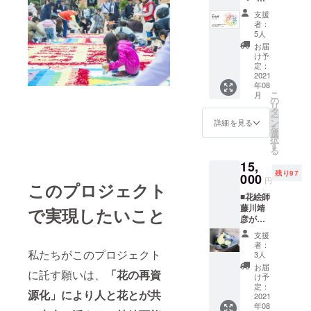
パー名
り （東
す。ク
支援
刺（片
ラウド
者：
京・丸の
面カ
ファン
5人
内）でアジ
ラー/10
ディン
お届
0枚）
グオリ
ア圏最大級
け予
東京イ
ジナル
定：
となる
ンフィ
2021
デザイ
年08
「TOKYOFL
オラー
ンで
こ
月
タ2021
す。
の
OWER
リ
で使用
タ
ー
CARPET」
した
ン
詳細を見る
を
カー
の開催をプ
選
択
ネー
す
ロデュー
る
ション
ス。また
15,
の花と
残り97
茎の再
000
2023年5月に
円
このプロジェクト
生紙で
は、EDO
■花絵師
作った
藤川靖
SHEERANと
オリジ
で実現したいこと
彦が選
ナル名
のコラボ
んだ季
刺をお
支援
レーション
節の花
届けし
者：
束 花絵
私たちがこのプロジェクト
ます。
作品を東京
3人
師の藤
基本デ
お届
タワーに創
に託す願いは、
「花の再資
川靖彦
ザイン
け予
作した。
が季節
であれ
定：
源化」により人と花とが共
の花々
2021
ば、名
2025年2月に
年08
を選ん
刺デー