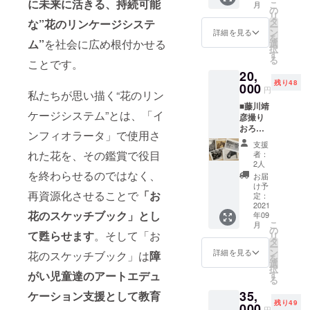
に未来に活きる、持続可能
こ
はバチカン
月
で花束
タ作成
の
リ
にして
市国に招か
しま
タ
な”花のリンケージシステ
ー
お届け
す。 ※
ン
詳細を見る
れ、特別な
を
しま
名刺
ム”
を社会に広め根付かせる
選
択
聖年
す。ク
データ
す
る
ことです。
ラウド
至急可
（Giubileo）
20,
ファン
能
に開催され
残り48
ディン
000
円
私たちが思い描く“花のリン
る、ローマ
グ限
■藤川靖
定、東
教皇主催
ケージシステム”とは、「イ
彦撮り
京イン
「芸術家の
おろし
フィオ
ンフィオラータ」で使用さ
動物写
ラータ
ためのジュ
支援
真ポス
2021オ
れた花を、その鑑賞で役目
者：
ビレオ
トカー
リジナ
2人
（Giubileo
ド（5枚
ルポス
を終わらせるのではなく、
お届
セッ
トカー
け予
degli
再資源化させることで
「お
ト） 花
ド付。
定：
Artisti）」に
絵師と
2021
花のスケッチブック」とし
年09
とも
参加、ロー
こ
月
に、サ
の
マ教皇の
て甦らせます
。そして「お
リ
バンナ
タ
ー
ポートレー
写真家
ン
詳細を見る
花のスケッチブック」は
障
を
として
選
ト作品を創
択
も活動
す
がい児童達のアートエデュ
作し
る
する藤
35,
た。
川靖彦
ケーション支援として教育
残り49
が、ア
000
円