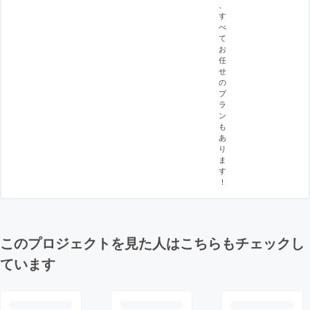
、
す
べ
て
お
任
せ
の
プ
ラ
ン
も
あ
り
ま
す
！
このプロジェクトを見た人はこちらもチェックし
ています