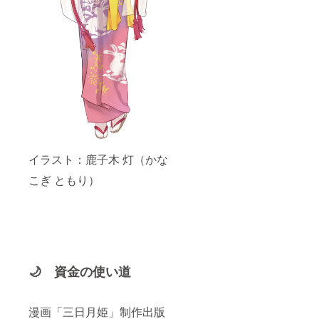
イラスト：鹿子木 灯（かな
こぎ ともり）
🌙 資金の使い道
漫画「三日月姫」制作出版