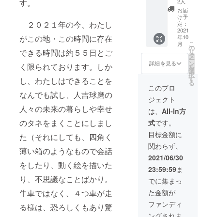
表示名
2人
す。
たは企
完成し
を必ず
お届
業名を
たマン
備考欄
け予
必ずお
ガ５冊
２０２１年の今、わたし
にお書
定：
書きく
と、
2021
きくだ
年10
がこの地・この時間に存在
ださ
キャラ
さい。
こ
月
い）
カード
／お礼
の
リ
できる時間は約５５日とご
（なお
５枚お
のメー
タ
ー
ご希望
送りし
ルをお
ン
詳細を見る
く限られております。しか
を
は伺い
ます ／
送りし
選
択
ます
マンガ
ます。
す
し、わたしはできることを
る
が、ど
の中
このプロ
んな形
で、セ
なんでも試し、人吉球磨の
ジェクト
になる
リフの
人々の未来の暮らしや幸せ
かはお
ある
は、
All-In方
任せい
キャラ
のタネをまくことにしまし
式
です。
ただき
として
ます）
登場で
目標金額に
た（それにしても、四角く
／巻末
きま
関わらず、
にお名
す。
薄い箱のようなもので会話
前リス
（人物
2021/06/30
トを掲
設定や
をしたり、動く絵を描いた
23:59:59
ま
載しま
セリフ
す。 ／
は、原
り、不思議なことばかり。
でに集まっ
お礼の
作者に
た金額が
牛車ではなく、４つ車が走
メール
お任せ
をお送
いただ
ファンディ
る様は、恐ろしくもあり驚
りしま
きま
ングされま
す。
す） ／