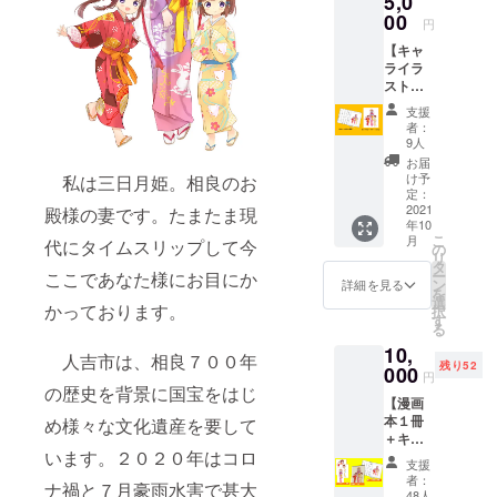
5,0
も可能
00
円
です。
【キャ
ご希望
ライラ
表示名
スト
を必ず
PDF
備考欄
支援
コー
にお書
者：
ス】 ／
きくだ
9人
キャラ
さい。
お届
デザイ
／お礼
け予
私は三日月姫。相良のお
ンのイ
のメー
定：
ラスト
2021
ルをお
殿様の妻です。たまたま現
年10
（PDF
送りし
こ
月
代にタイムスリップして今
デー
ます。
の
リ
タ）を
タ
ー
ここであなた様にお目にか
メール
ン
詳細を見る
を
で送り
選
かっております。
択
ます。
す
る
／巻末
10,
にお名
人吉市は、相良７００年
残り52
前リス
000
円
トを掲
の歴史を背景に国宝をはじ
【漫画
載しま
本１冊
す。
め様々な文化遺産を要して
＋キャ
掲載す
います。２０２０年はコロ
ラカー
るお名
支援
ド
前は
者：
ナ禍と７月豪雨水害で甚大
コー
ニック
48人