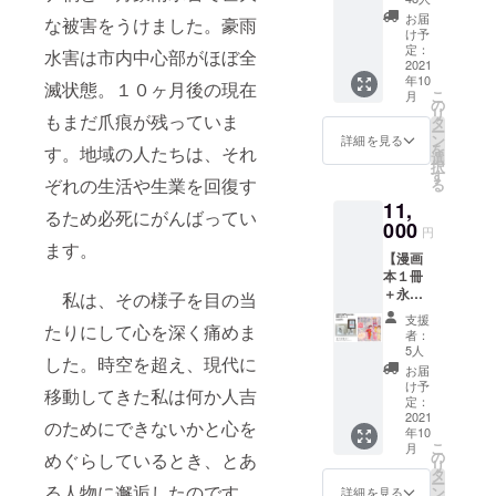
ス】 ／
ネーム
お届
な被害をうけました。豪雨
完成し
も可能
け予
たマン
です。
定：
水害は市内中心部がほぼ全
ガ本一
2021
ご希望
年10
冊と
表示名
滅状態。１０ヶ月後の現在
こ
月
キャラ
を必ず
の
リ
カード
もまだ爪痕が残っていま
備考欄
タ
ー
を郵送
にお書
ン
詳細を見る
を
す。地域の人たちは、それ
しま
きくだ
選
択
す。 ／
さい。
す
ぞれの生活や生業を回復す
る
巻末に
／お礼
11,
お名前
のメー
るため必死にがんばってい
リスト
000
ルを差
円
を掲載
し上げ
ます。
【漫画
しま
ます。
本１冊
す。
＋永田
掲載す
私は、その様子を目の当
村右衛
るお名
支援
門
たりにして心を深く痛めま
前は
者：
ROAST
ニック
5人
した。時空を超え、現代に
ERY
ネーム
お届
豆】
も可能
け予
移動してきた私は何か人吉
コース/
です。
定：
完成し
2021
ご希望
のためにできないかと心を
年10
た漫画
表示名
こ
月
本１冊
を必ず
の
めぐらしているとき、とあ
リ
と人吉
備考欄
タ
ー
市の永
る人物に邂逅したのです。
にお書
ン
詳細を見る