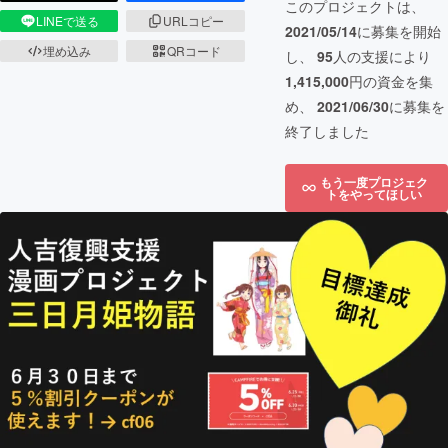
このプロジェクトは、
LINEで送る
URLコピー
2021/05/14
に募集を開始
埋め込み
QRコード
し、
95
人の支援により
1,415,000
円の資金を集
め、
2021/06/30
に募集を
終了しました
もう一度プロジェク
トをやってほしい