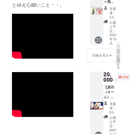
＋馬場
ナが終
とゆえ心細いこと・・。
酢（新
息し、
支援
商品３
人吉に
者：
本）
こられ
2人
コー
るとき
お届
ス】 ／
に体験
け予
完成し
できる
定：
たマン
2021
チケッ
年10
ガ本一
トをお
こ
月
冊と馬
送りし
の
リ
場酢
ます。
タ
ー
（新商
有効期
ン
詳細を見る
を
品３
限は２
選
択
本）を
０２２
す
る
郵送し
年１１
20,
ます。
月３０
残り42
（馬場
000
日ま
円
酢は、
で）
【原作
写真の
／ 巻
（ネー
ような
末に記
ム）が
オシャ
載する
もらえ
レラベ
お名前
支援
るコー
ルがつ
（また
者：
ス】 ／
いた
はニッ
8人
ネーム
200ml
クネー
お届
（原
ボトル
ム）を
け予
作：花
です）
定：
必ず備
林ソ
2021
／巻末
考欄に
年10