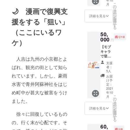
ラ）の
にお名
記入く
こ
月
PDF
前リス
の
ださ
リ
🌙 漫画で復興支
データ
トを掲
タ
い。
ー
をメー
載しま
ン
詳細を見る
を
援をする「狙い」
ルで送
す。掲
選
択
りま
載する
す
る
す。 ／
お名前
（ここにいるワ
50,
完成し
はニッ
残り10
たマン
000
クネー
円
ケ）
ガ本を
ムも可
【モブ
１冊と
能で
キャラ
キャラ
す。ご
で登場
カード
希望表
人吉は九州の小京都とよ
コー
を郵送
示名を
支援
ス】 ／
しま
必ず備
ばれ、観光の街として知ら
者：
あなた
す。 ／
考欄に
5人
がマン
れています。しかし、豪雨
巻末に
お書き
お届
ガの中
お名前
くださ
け予
水害で青井阿蘇神社をはじ
でモブ
リスト
定：
い。 ／
キャラ
2021
を掲載
お礼の
め町中が甚大な被害をうけ
年10
（セリ
しま
メール
こ
月
フな
す。
の
をお送
ました。
リ
し）と
掲載す
タ
りしま
ー
して登
るお名
ン
す。
詳細を見る
を
場でき
前は
選
徐々に回復しているもの
択
ます。
ニック
す
る
（どん
ネーム
の、行く末が心配です。そ
60,
な形に
も可能
残り8