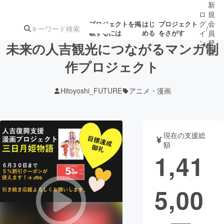
新
ロ
規
グ
会
プロジェクトを掲
はじ
プロジェクト
/
載するには
める
をさがす
イ
員
ン
登
未来の人吉観光につながるマンガ制
録
作プロジェクト
人気のプロ
注目のリ
注目の新着プロ
募集終了が近いプ
もうすぐ公開
Hitoyoshi_FUTURE
アニメ・漫画
ジェクト
ターン
ジェクト
ロジェクト
されます
アート・写真
音楽
現在の支援総
額
1,41
テクノロジー・ガジェット
ゲーム・サ
5,00
映像・映画
書籍・雑誌
ビジネス・起業
チャレンジ