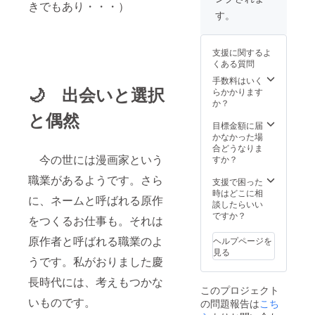
きでもあり・・・）
巻末に
す。
お名前
（役柄
も）が
支援に関するよ
掲載さ
くある質問
れま
す。
手数料はいく
🌙 出会いと選択
お名前
らかかります
はニッ
か？
クネー
と偶然
ムも可
目標金額に届
能で
かなかった場
す。ご
合どうなりま
希望表
今の世には漫画家という
すか？
示名を
職業があるようです。さら
必ず備
支援で困った
考欄に
時はどこに相
に、ネームと呼ばれる原作
お書き
談したらいい
くださ
ですか？
をつくるお仕事も。それは
い。 ／
お礼の
原作者と呼ばれる職業のよ
ヘルプページを
メール
見る
をお送
うです。私がおりました慶
りしま
長時代には、考えもつかな
す。
このプロジェクト
いものです。
の問題報告は
こち