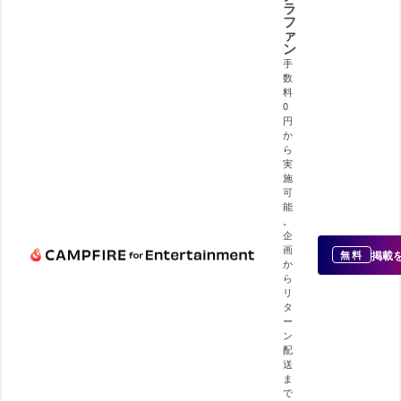
ラ
フ
ァ
ン
手
数
料
0
円
か
ら
実
施
可
能
。
企
画
掲載
無料
か
ら
リ
タ
ー
ン
配
送
ま
で