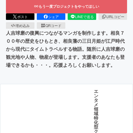
もう一度プロジェクトをやってほしい
ポスト
シェア
LINEで送る
URLコピー
埋め込み
QRコード
人吉球磨の復興につながるマンガを制作します。相良７
００年の歴史をひもとき、相良藩の三日月姫が江戸時代
から現代にタイムトラベルする物語。随所に人吉球磨の
観光地や人物、物産が登場します。支援者のあなたも登
場できるかも・・・。応援よろしくお願いします。
エ
ン
タ
メ
領
域
特
化
型
ク