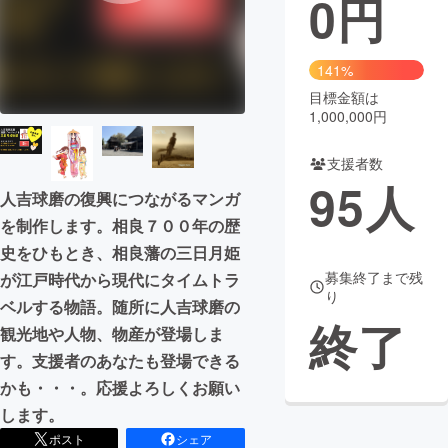
0
円
まちづくり・地域活性化
141%
目標金額は
CAMPFIRE for Social Good
CAMPFIRE Creation
1,000,000円
CAMPFIREふるさと納税
machi-ya
コミュニティ
支援者数
95
人
人吉球磨の復興につながるマンガ
を制作します。相良７００年の歴
史をひもとき、相良藩の三日月姫
募集終了まで残
が江戸時代から現代にタイムトラ
り
ベルする物語。随所に人吉球磨の
終了
観光地や人物、物産が登場しま
す。支援者のあなたも登場できる
かも・・・。応援よろしくお願い
します。
ポスト
シェア