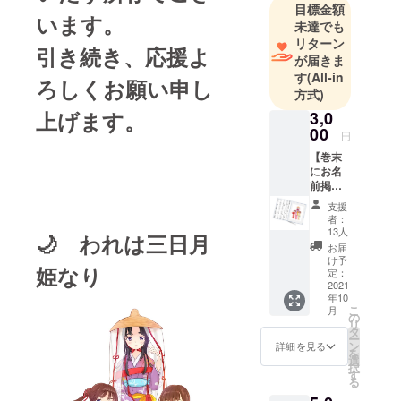
多くの仲間
目標金額
います。
未達でも
と立ち上げ
リターン
たプロジェ
引き続き、応援よ
が届きま
クトです。
す
(All-in
ろしくお願い申し
この漫画を
方式)
読んで、将
上げます。
3,0
来人吉にく
00
円
る理由の一
【巻末
つになれば
にお名
という思い
前掲
載、応
から始まり
支援
援団
者：
ました。応
コー
13人
🌙 われは三日月
ス】 ／
援よろしく
お届
巻末に
け予
お願いしま
姫なり
お名前
定：
す。
リスト
2021
年10
を掲載
こ
月
しま
の
リ
す。
タ
ー
掲載す
ン
詳細を見る
を
るお名
選
択
前は
す
る
ニック
ネーム