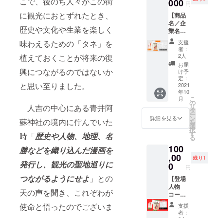
こで、後のち人々がこの街
なるか
000
です。
円
はお任
ご希望
に観光におとずれたとき、
【商品
せいた
表示名
名／企
だきま
を必ず
歴史や文化や生業を楽しく
業名登
す） ／
備考欄
場コー
完成し
にお書
支援
味わえるための「タネ」を
ス】 ／
たマン
きくだ
者：
完成し
ガを３
さい。
2人
植えておくことが将来の復
たマン
冊、
／お礼
お届
ガを３
キャラ
興につながるのではないか
のメー
け予
冊、
カード
定：
ルをお
と思い至りました。
キャラ
2021
３枚お
送りし
年10
カード
送りし
ます。
こ
月
３枚お
ます ／
の
リ
人吉の中心にある青井阿
送りし
巻末に
タ
ー
ます ／
お名前
ン
詳細を見る
蘇神社の境内に佇んでいた
を
マンガ
リスト
選
択
の中で
を掲載
す
時「
歴史や人物、地理、名
る
貴社の
しま
100
商品ま
す。
勝などを織り込んだ漫画を
たは企
,00
掲載す
残り1
業名を
発行し、観光の聖地巡りに
るお名
0
円
登場さ
前は
つながるようにせよ
」との
せま
【登場
ニック
す。
人物
ネーム
天の声を聞き、これぞわが
（備考
コー
も可能
欄にご
ス〜セ
です。
使命と悟ったのでございま
支援
希望の
リフあ
ご希望
者：
商品ま
り】 ／