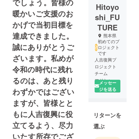
でしょう。皆様の
Hitoyo
暖かいご支援のお
shi_FU
かげで当初目標を
TURE
達成できました。
熊本県
初めてのプ
誠にありがとうご
ロジェクト
です
ざいます。私めが
人吉復興プ
ロジェクト
令和の時代に残れ
チーム
るのは、あと残り
マジシャン
メッセー
／KiLaが、
ジを送る
わずかではござい
豪雨災害や
ますが、皆様とと
コロナで被
害をうけた
もに人吉復興に役
リターンを
人吉の復興
に役立てよ
立てるよう、尽力
選ぶ
うと、漫画
いたす所存でござ
家さんなど