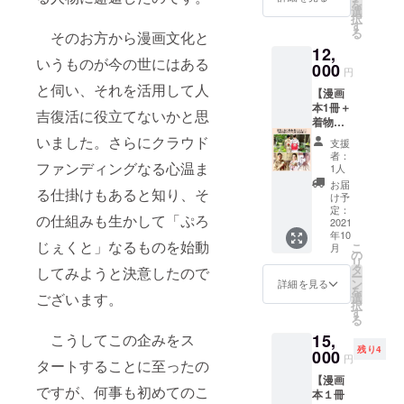
を
田村右
きくだ
選
択
衛門
さい。
す
る
そのお方から漫画文化と
ROAST
／お礼
12,
ERY の
のメー
いうものが今の世にはある
珈琲豆
000
ルをお
円
をお送
送りし
と伺い、それを活用して人
【漫画
りしま
ます。
本1冊＋
す。／
吉復活に役立てないかと思
着物で
巻末に
茶の湯
乗せる
いました。さらにクラウド
支援
体験】
お名前
者：
コース/
ファンディングなる心温ま
（また
1人
完成し
はニッ
お届
る仕掛けもあると知り、そ
た漫画
クネー
け予
本１冊
ム）を
定：
の仕組みも生かして「ぷろ
と、人
2021
備考欄
年10
吉の松
に必ず
じぇくと」なるものを始動
こ
月
尾茶道
おかき
の
リ
教室が
くださ
タ
してみようと決意したので
ー
主催す
い）
ン
詳細を見る
を
る着物
ございます。
選
択
で茶の
す
る
湯体験
15,
こうしてこの企みをス
ができ
残り4
るコー
000
円
タートすることに至ったの
スで
【漫画
す。
ですが、何事も初めてのこ
本１冊
（コロ