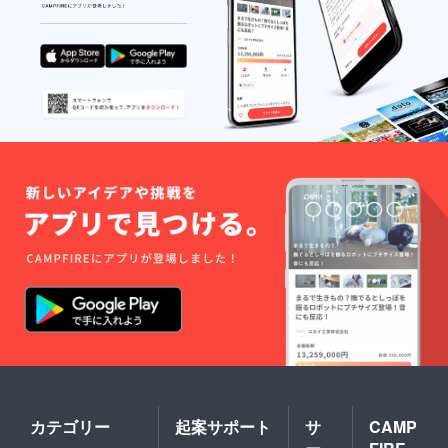
た。
自分にでき
るのは英語
と考え、子
供たちに英
語を教えた
いと思っ
た。
子供に新し
い単語や表
現を知るワ
クワクを伝
えたいと考
える。
それから、
子供向けの
英語教室を
はじめる。
カテゴリー
起案サポート
サ
CAMP
２年間続け