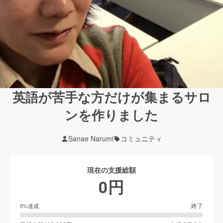
英語が苦手な方だけが集まるサロ
ンを作りました
Sanae Narumi
コミュニティ
現在の支援総額
0
円
終了
0
%達成