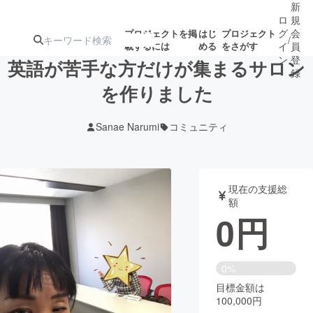
新
ロ
規
グ
会
プロジェクトを掲
はじ
プロジェクト
/
載するには
める
をさがす
イ
員
ン
登
英語が苦手な方だけが集まるサロン
録
を作りました
人気のプロ
注目のリ
注目の新着プロ
募集終了が近いプ
もうすぐ公開
Sanae Narumi
コミュニティ
ジェクト
ターン
ジェクト
ロジェクト
されます
アート・写真
音楽
現在の支援総
額
0
円
テクノロジー・ガジェット
ゲーム・サ
映像・映画
書籍・雑誌
0%
目標金額は
100,000円
ビジネス・起業
チャレンジ