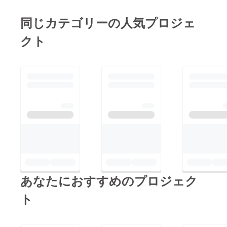
劇団に参
加。
同じカテゴリーの人気プロジェ
芝居の稽古
クト
をすること
で、なまり
が直り高い
声が出るよ
うになる。
ある時、子
供むけのお
芝居に出る
ことにな
る。
そこで、子
供の素直さ
あなたにおすすめのプロジェク
純粋さにふ
れる。
ト
「こんにち
は」と言う