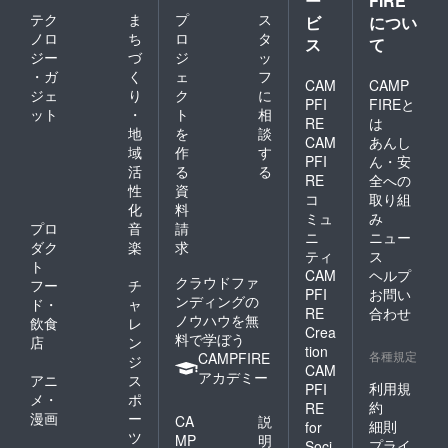
ー
FIRE
て、子供を
テク
ま
プ
ス
ビ
につい
英語ができ
ノロ
ち
ロ
タ
ス
て
るようにす
ジー
づ
ジ
ッ
るには、家
・ガ
く
ェ
フ
CAM
CAMP
ジェ
り
ク
に
庭環境を整
PFI
FIREと
ット
・
ト
相
えるのが必
RE
は
地
を
談
要と思うよ
CAM
あんし
域
作
す
PFI
ん・安
うになっ
活
る
る
RE
全への
た。特に、
性
資
コ
取り組
親が苦手意
化
料
ミュ
み
識を持って
プロ
音
請
ニ
ニュー
ダク
楽
求
いると、子
ティ
ス
ト
供の興味関
CAM
ヘルプ
クラウドファ
フー
チ
心が失われ
PFI
お問い
ンディングの
ド・
ャ
RE
合わせ
てしまう。
ノウハウを無
飲食
レ
Crea
子供に英語
料で学ぼう
店
ン
tion
各種規定
CAMPFIRE
を教える前
ジ
CAM
アカデミー
アニ
ス
に、親をな
利用規
PFI
メ・
ポ
んとかせね
約
RE
漫画
ー
CA
説
ばと考え
細則
for
ツ
MP
明
プライ
Soci
る。