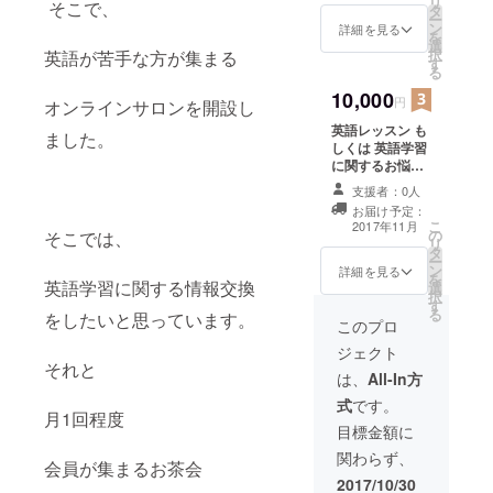
リ
そこで、
タ
ー
なかった。
ン
詳細を見る
を
いまだに
選
択
英語が苦手な方が集まる
す
「他の高校
る
に行ってい
10,000
円
オンラインサロンを開設し
れば」と考
英語レッスン も
ました。
える事があ
しくは 英語学習
に関するお悩み
る。
相談
大学受験
支援者：0人
お届け予定：
は、第一志
こ
2017年11月
の
そこでは、
望に不合
リ
タ
ー
格。これも
ン
詳細を見る
を
英語学習に関する情報交換
高校のせい
選
択
す
と考えてし
る
をしたいと思っています。
このプロ
まう事があ
ジェクト
る。
それと
は、
All-In方
未来
式
です。
ある子供た
月1回程度
目標金額に
ちには、私
のようにや
関わらず、
会員が集まるお茶会
りたい事を
2017/10/30