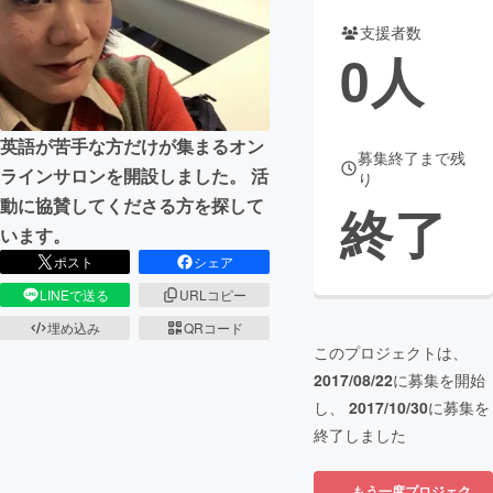
支援者数
まちづくり・地域活性化
0
人
CAMPFIRE for Social Good
CAMPFIRE Creation
CAMPFIREふるさと納税
machi-ya
コミュニティ
英語が苦手な方だけが集まるオン
募集終了まで残
ラインサロンを開設しました。 活
り
動に協賛してくださる方を探して
終了
います。
ポスト
シェア
LINEで送る
URLコピー
埋め込み
QRコード
このプロジェクトは、
2017/08/22
に募集を開始
し、
2017/10/30
に募集を
終了しました
もう一度プロジェク