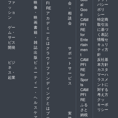
ファ
映
FI
会
バシー
al
そこで、英
ッ
像
RE
・
ポリ
Goo
語が苦手な
ショ
・
ア
相
シー
d
ン
映
大人向けに
カ
談
特定商
CAM
画
デ
会
指導するよ
取引法
PFI
ゲー
書
ミ
うになっ
に基づ
RE
ム・
籍
ー
く表記
for
サー
・
と
情報セ
Ente
ビス
雑
は
キュリ
rtain
開発
誌
ク
サ
ティ方
men
出
ラ
ポ
針
t
版
ウ
ー
反社基
CAM
ビジ
ビ
ド
ト
本方針
PFI
ネ
ュ
フ
サ
カスタ
RE
ス・
ー
ァ
ー
マーハ
for
起業
テ
ン
ビ
ラスメ
Spor
ィ
デ
ス
ントに
ts
ー
ィ
対する
CAM
・
ン
考え方
PFI
ヘ
グ
クッ
RE
ル
と
キーポ
ふる
ス
は
リシー
さと
ケ
プ
実
納税
ア