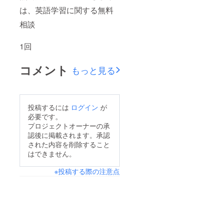
らの間違い
は、英語学習に関する無料
電話の対応
相談
を任された
事があり、
1回
英語を知っ
ていてよ
コメント
もっと見る
かったと思
えた。
同時に、テ
レビ局ラジ
投稿するには
ログイン
が
必要です。
オ局への就
プロジェクトオーナーの承
職を考えて
認後に掲載されます。承認
いたが、裏
された内容を削除すること
方より表に
はできません。
でたいと考
え、役者を
※投稿する際の注意点
志す。
会社員を続
けながら、
アマチュア