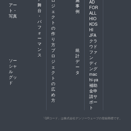
ロ
施
AD
アー
舞
ジ
事
FOR
ト・
台
ェ
例
ALL
写真
・
ク
HIO
パ
ト
KOS
フ
の
HI
ォ
作
JFA
ー
り
クラ
マ
方
ウド
ン
プ
統
ファ
ス
ロ
計
ン
ソー
ジ
デ
ディ
シャ
ェ
ー
ング
ル
ク
タ
mac
グッ
ト
hi-ya
ド
の
補助
広
金申
め
請サ
方
ポー
ト
「QRコード」は株式会社デンソーウェーブの登録商標です。