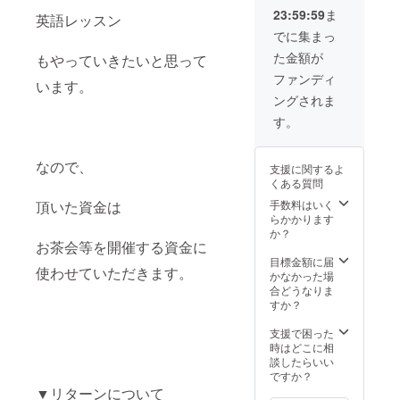
制限される
23:59:59
ま
英語レッスン
ことなく、
でに集まっ
自分のやり
た金額が
もやっていきたいと思って
たい事をさ
ファンディ
います。
せてあげら
ングされま
れる環境を
す。
作りたい。
そして、親
なので、
には子供を
支援に関するよ
くある質問
尊重し、子
頂いた資金は
手数料はいく
供のやりた
らかかります
い事を応援
か？
お茶会等を開催する資金に
してほしい
目標金額に届
と考えてい
使わせていただきます。
かなかった場
る。
合どうなりま
就職活動に
すか？
失敗し、就
支援で困った
職浪人を経
時はどこに相
談したらいい
て、派遣社
ですか？
員となる。
▼リターンについて