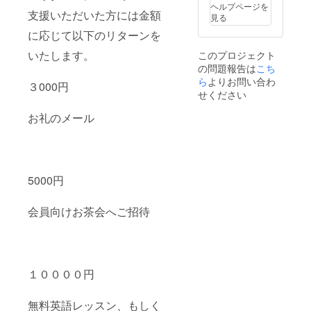
派遣会社に
ヘルプページを
支援いただいた方には金額
は、英語を
見る
使う仕事が
に応じて以下のリターンを
したいとい
いたします。
このプロジェクト
う希望は出
の問題報告は
こち
さなかった
ら
よりお問い合わ
３000円
が、英語が
せください
できるとい
お礼のメール
う事で選択
枝が広が
り、紹介さ
れやすく
5000円
なった。
そして、英
会員向けお茶会へご招待
語を必要と
しない職場
でも、急に
こられた外
１００００円
国人のお客
様への対応
無料英語レッスン、もしく
や、海外か