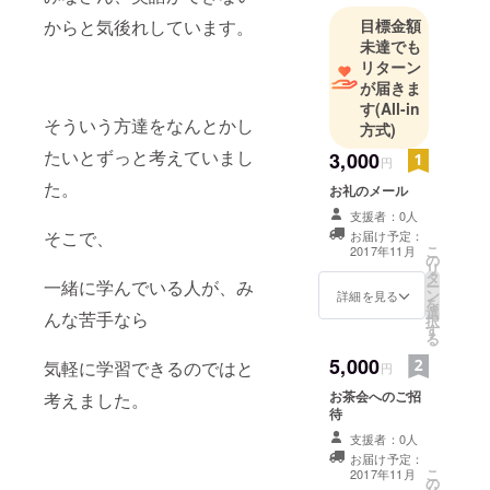
学生で大学
からと気後れしています。
目標金額
に行くこと
未達でも
を決意して
リターン
いた。
が届きま
中学で英語
す
(All-in
そういう方達をなんとかし
の授業が始
方式)
まると、英
たいとずっと考えていまし
3,000
円
語に興味を
た。
お礼のメール
持ち英語の
支援者：0人
勉強が楽し
そこで、
お届け予定：
くなり、英
こ
2017年11月
の
リ
語教師にな
タ
一緒に学んでいる人が、み
ー
ろうと考え
ン
詳細を見る
を
選
んな苦手なら
る。
択
す
る
高校受験の
5,000
気軽に学習できるのではと
時、家庭の
円
事情で学校
お茶会へのご招
考えました。
待
を決めら
れ、行きた
支援者：0人
お届け予定：
い学校への
こ
2017年11月
の
受験ができ