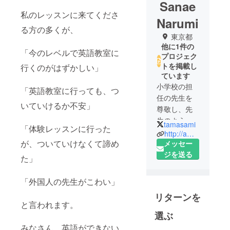
Sanae
私のレッスンに来てくださ
Narumi
る方の多くが、
東京都
他に1件の
「今のレベルで英語教室に
プロジェク
トを掲載し
行くのがはずかしい」
ています
小学校の担
「英語教室に行っても、つ
任の先生を
いていけるか不安」
尊敬し、先
生のように
tamasami
「体験レッスンに行った
なりたいと
http://ameblo.jp/tama3kouhou
が、ついていけなくて諦め
考え、
メッセー
将来の夢
ジを送る
た」
は、「○○先
生のような
「外国人の先生がこわい」
学校の先生
リターンを
になるこ
と言われます。
と」。
選ぶ
なので、小
みなさん、英語ができない