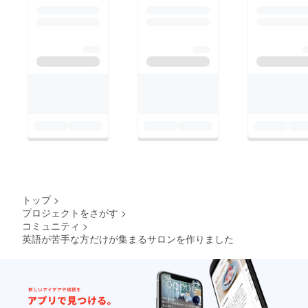
と「こんに
ちは」と返
してくれ
る。
おもしろい
所で笑って
くれる。
そんな空気
が気持ちよ
かった。
それから、
なにか子供
たちにでき
ることはな
トップ
>
プロジェクトをさがす
>
いか、子供
コミュニティ
>
たちの純粋
英語が苦手な方だけが集まるサロンを作りました
な気持ちを
失わせない
ためにどう
すればいい
かと考え